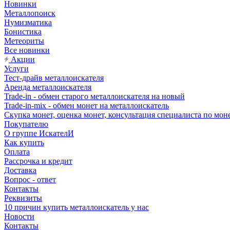
Новинки
Металлопоиск
Нумизматика
Бонистика
Метеориты
Все новинки
Акции
Услуги
Тест-драйв металлоискателя
Аренда металлоискателя
Trade-in - обмен старого металлоискателя на новый
Trade-in-mix - обмен монет на металлоискатель
Скупка монет, оценка монет, консультация специалиста по мон
Покупателю
О группе ИскателИ
Как купить
Оплата
Рассрочка и кредит
Доставка
Вопрос - ответ
Контакты
Реквизиты
10 причин купить металлоискатель у нас
Новости
Контакты