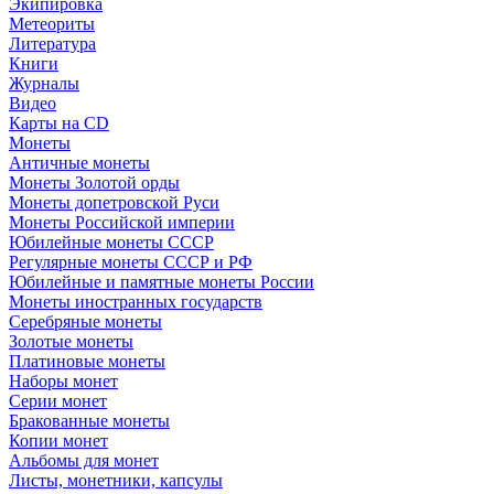
Экипировка
Метеориты
Литература
Книги
Журналы
Видео
Карты на CD
Монеты
Античные монеты
Монеты Золотой орды
Монеты допетровской Руси
Монеты Российской империи
Юбилейные монеты СССР
Регулярные монеты СССР и РФ
Юбилейные и памятные монеты России
Монеты иностранных государств
Серебряные монеты
Золотые монеты
Платиновые монеты
Наборы монет
Серии монет
Бракованные монеты
Копии монет
Альбомы для монет
Листы, монетники, капсулы