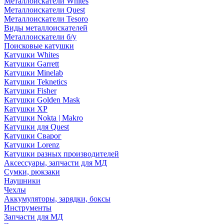
Металлоискатели Whites
Металлоискатели Quest
Металлоискатели Tesoro
Виды металлоискателей
Металлоискатели б/у
Поисковые катушки
Катушки Whites
Катушки Garrett
Катушки Minelab
Катушки Teknetics
Катушки Fisher
Катушки Golden Mask
Катушки XP
Катушки Nokta | Makro
Катушки для Quest
Катушки Сварог
Катушки Lorenz
Катушки разных производителей
Аксессуары, запчасти для МД
Сумки, рюкзаки
Наушники
Чехлы
Аккумуляторы, зарядки, боксы
Инструменты
Запчасти для МД