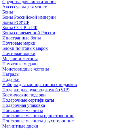
Средства для чистки монет
Аксессуары для монет
Боны
Боны Российской империи
Боны РСФСР
Боны СССР и РФ
Боны современной России
Иностранные боны
Почтовые марки
Блоки почтовых марок
Почтовые марки
Медали и жетоны
Памятные медали
Монетовидные жетоны
Награды
Подарки
Наборы для корпоративных подарков
Подарки для руководителей (VIP)
Космические подарки
Подарочные сертификаты
Подарочная упаковка
Поисковые магниты
Поисковые магниты односторонние
Поисковые магниты двухсторонние
Магнитные диски