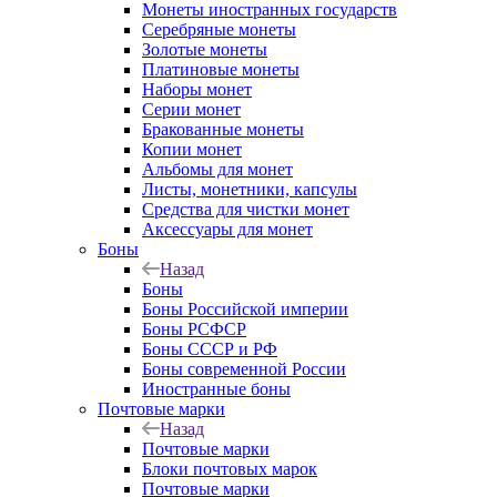
Монеты иностранных государств
Серебряные монеты
Золотые монеты
Платиновые монеты
Наборы монет
Серии монет
Бракованные монеты
Копии монет
Альбомы для монет
Листы, монетники, капсулы
Средства для чистки монет
Аксессуары для монет
Боны
Назад
Боны
Боны Российской империи
Боны РСФСР
Боны СССР и РФ
Боны современной России
Иностранные боны
Почтовые марки
Назад
Почтовые марки
Блоки почтовых марок
Почтовые марки