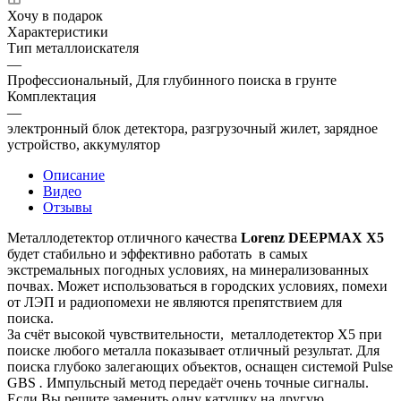
Хочу в подарок
Характеристики
Тип металлоискателя
—
Профессиональный, Для глубинного поиска в грунте
Комплектация
—
электронный блок детектора, разгрузочный жилет, зарядное
устройство, аккумулятор
Описание
Видео
Отзывы
Металлодетектор отличного качества
Lorenz DEEPMAX X5
будет стабильно и эффективно работать в самых
экстремальных погодных условиях
,
на минерализованных
почвах. Может использоваться в городских условиях, помехи
от ЛЭП и радиопомехи не являются препятствием для
поиска.
За счёт высокой чувствительности, металлодетектор X5 при
поиске любого металла показывает отличный результат. Для
поиска глубоко залегающих объектов, оснащен системой Pulse
GBS
.
Импульсный метод передаёт очень точные сигналы.
Если Вы решите заменить одну катушку на другую,