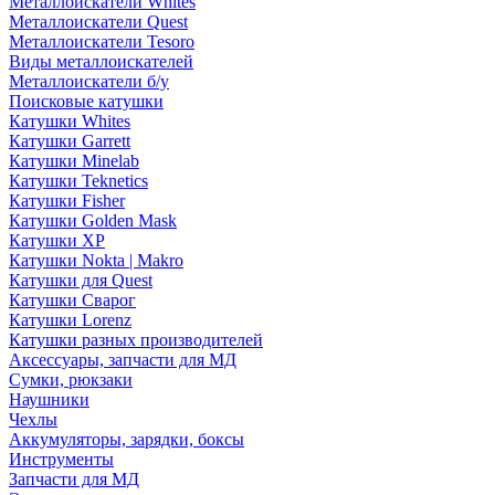
Металлоискатели Whites
Металлоискатели Quest
Металлоискатели Tesoro
Виды металлоискателей
Металлоискатели б/у
Поисковые катушки
Катушки Whites
Катушки Garrett
Катушки Minelab
Катушки Teknetics
Катушки Fisher
Катушки Golden Mask
Катушки XP
Катушки Nokta | Makro
Катушки для Quest
Катушки Сварог
Катушки Lorenz
Катушки разных производителей
Аксессуары, запчасти для МД
Сумки, рюкзаки
Наушники
Чехлы
Аккумуляторы, зарядки, боксы
Инструменты
Запчасти для МД