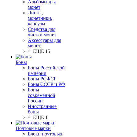
Альбомы для
монет
Листы,
монетники,
капсулы
Средства для
чистки монет
Аксессуары для
монет
+ ЕЩЕ 15
Боны
Боны Российской
империи
Боны РСФСР
Боны СССР и РФ
Боны
современной
России
Иностранные
боны
+ ЕЩЕ 1
Почтовые марки
Блоки почтовых