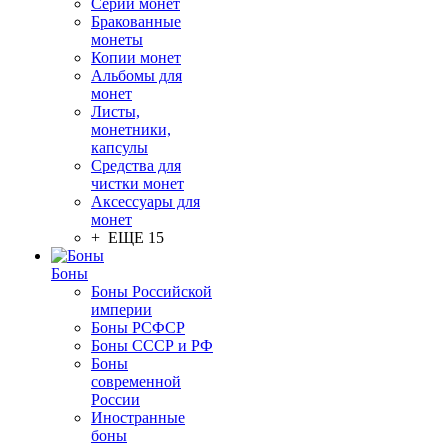
Серии монет
Бракованные
монеты
Копии монет
Альбомы для
монет
Листы,
монетники,
капсулы
Средства для
чистки монет
Аксессуары для
монет
+ ЕЩЕ 15
Боны
Боны Российской
империи
Боны РСФСР
Боны СССР и РФ
Боны
современной
России
Иностранные
боны