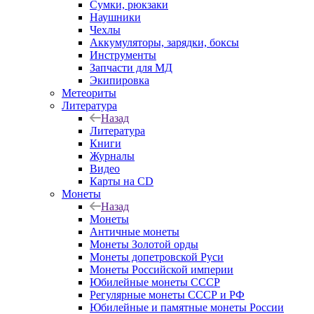
Сумки, рюкзаки
Наушники
Чехлы
Аккумуляторы, зарядки, боксы
Инструменты
Запчасти для МД
Экипировка
Метеориты
Литература
Назад
Литература
Книги
Журналы
Видео
Карты на CD
Монеты
Назад
Монеты
Античные монеты
Монеты Золотой орды
Монеты допетровской Руси
Монеты Российской империи
Юбилейные монеты СССР
Регулярные монеты СССР и РФ
Юбилейные и памятные монеты России