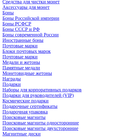
Средства для чистки монет
Аксессуары для монет
Боны
Боны Российской империи
Боны РСФСР
Боны СССР и РФ
Боны современной России
Иностранные боны
Почтовые марки
Блоки почтовых марок
Почтовые марки
Медали и жетоны
Памятные медали
Монетовидные жетоны
Награды
Подарки
Наборы для корпоративных подарков
Подарки для руководителей (VIP)
Космические подарки
Подарочные сертификаты
Подарочная упаковка
Поисковые магниты
Поисковые магниты односторонние
Поисковые магниты двухсторонние
Магнитные диски