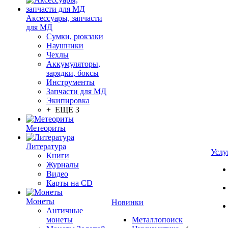
Аксессуары, запчасти
для МД
Сумки, рюкзаки
Наушники
Чехлы
Аккумуляторы,
зарядки, боксы
Инструменты
Запчасти для МД
Экипировка
+ ЕЩЕ 3
Метеориты
Литература
Услу
Книги
Журналы
Видео
Карты на CD
Монеты
Новинки
Античные
монеты
Металлопоиск