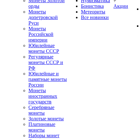
Монеты Золотой
Нумизматика
орды
Бонистика
Акции
Монеты
Метеориты
допетровской
Все новинки
Руси
Монеты
Российской
империи
Юбилейные
монеты СССР
Регулярные
монеты СССР и
РФ
Юбилейные и
памятные монеты
России
Монеты
иностранных
государств
Серебряные
монеты
Золотые монеты
Платиновые
монеты
Наборы монет