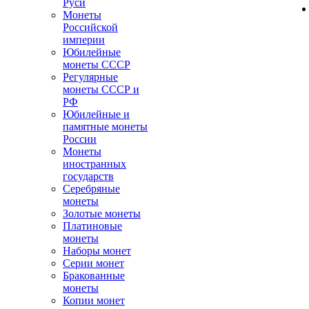
Руси
Монеты
Российской
империи
Юбилейные
монеты СССР
Регулярные
монеты СССР и
РФ
Юбилейные и
памятные монеты
России
Монеты
иностранных
государств
Серебряные
монеты
Золотые монеты
Платиновые
монеты
Наборы монет
Серии монет
Бракованные
монеты
Копии монет