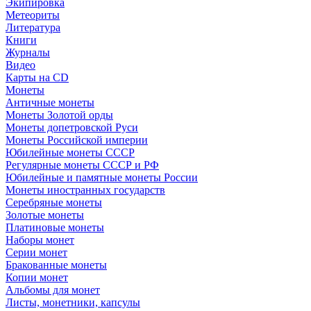
Экипировка
Метеориты
Литература
Книги
Журналы
Видео
Карты на CD
Монеты
Античные монеты
Монеты Золотой орды
Монеты допетровской Руси
Монеты Российской империи
Юбилейные монеты СССР
Регулярные монеты СССР и РФ
Юбилейные и памятные монеты России
Монеты иностранных государств
Серебряные монеты
Золотые монеты
Платиновые монеты
Наборы монет
Серии монет
Бракованные монеты
Копии монет
Альбомы для монет
Листы, монетники, капсулы