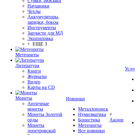
Сумки, рюкзаки
Наушники
Чехлы
Аккумуляторы,
зарядки, боксы
Инструменты
Запчасти для МД
Экипировка
+ ЕЩЕ 3
Метеориты
Литература
Услу
Книги
Журналы
Видео
Карты на CD
Монеты
Новинки
Античные
монеты
Металлопоиск
Монеты Золотой
Нумизматика
орды
Бонистика
Акции
Монеты
Метеориты
допетровской
Все новинки