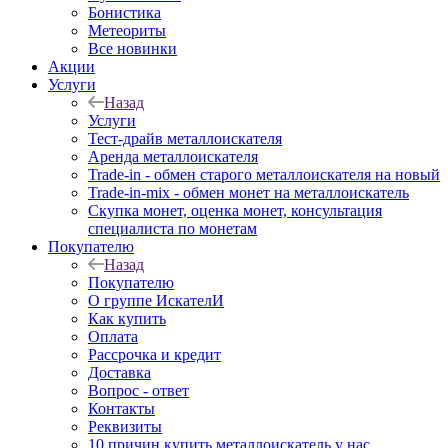
Бонистика
Метеориты
Все новинки
Акции
Услуги
Назад
Услуги
Тест-драйв металлоискателя
Аренда металлоискателя
Trade-in - обмен старого металлоискателя на новый
Trade-in-mix - обмен монет на металлоискатель
Скупка монет, оценка монет, консультация
специалиста по монетам
Покупателю
Назад
Покупателю
О группе ИскателИ
Как купить
Оплата
Рассрочка и кредит
Доставка
Вопрос - ответ
Контакты
Реквизиты
10 причин купить металлоискатель у нас