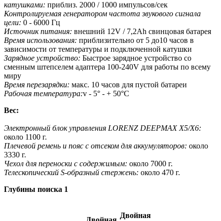
катушками:
приблиз. 2000 / 1000 импульсов/сек
Контролируемая генератором частота звукового сигнала
цели:
0 - 6000 Гц
Источник питания:
внешний 12V / 7,2Ah свинцовая батарея
Время использования:
приблизительно от 5 до10 часов в
зависимости от температуры и подключенной катушки
Зарядное устройство:
Быстрое зарядное устройство со
сменным штепселем адаптера 100-240V для работы по всему
миру
Время перезарядки:
макс. 10 часов для пустой батареи
Рабочая температура:
v - 5° - + 50°C
Вес:
Электронный блок управления
LORENZ DEEPMAX X5/X6:
около 1100 г.
Плечевой ремень и пояс с отсеком для аккумуляторов:
около
3330 г.
Чехол для переноски с содержимым:
около 7000 г.
Телескопический S-образный стержень:
около 470 г.
Глубины поиска 1
Двойная
Двойная