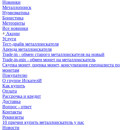
Новинки
Металлопоиск
Нумизматика
Бонистика
Метеориты
Все новинки
Акции
Услуги
Тест-драйв металлоискателя
Аренда металлоискателя
Trade-in - обмен старого металлоискателя на новый
Trade-in-mix - обмен монет на металлоискатель
Скупка монет, оценка монет, консультация специалиста по
монетам
Покупателю
О группе ИскателИ
Как купить
Оплата
Рассрочка и кредит
Доставка
Вопрос - ответ
Контакты
Реквизиты
10 причин купить металлоискатель у нас
Новости