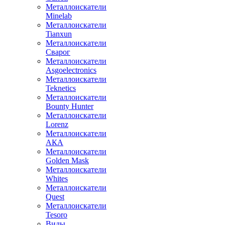
Металлоискатели
Minelab
Металлоискатели
Tianxun
Металлоискатели
Сварог
Металлоискатели
Asgoelectronics
Металлоискатели
Teknetics
Металлоискатели
Bounty Hunter
Металлоискатели
Lorenz
Металлоискатели
АКА
Металлоискатели
Golden Mask
Металлоискатели
Whites
Металлоискатели
Quest
Металлоискатели
Tesoro
Виды