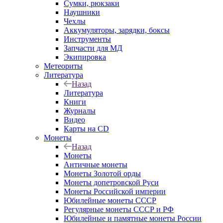
Сумки, рюкзаки
Наушники
Чехлы
Аккумуляторы, зарядки, боксы
Инструменты
Запчасти для МД
Экипировка
Метеориты
Литература
Назад
Литература
Книги
Журналы
Видео
Карты на CD
Монеты
Назад
Монеты
Античные монеты
Монеты Золотой орды
Монеты допетровской Руси
Монеты Российской империи
Юбилейные монеты СССР
Регулярные монеты СССР и РФ
Юбилейные и памятные монеты России