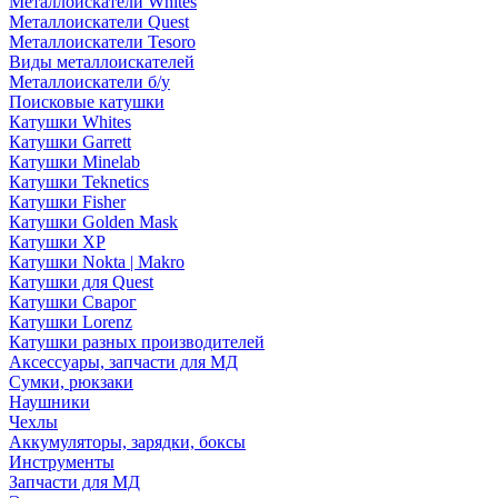
Металлоискатели Whites
Металлоискатели Quest
Металлоискатели Tesoro
Виды металлоискателей
Металлоискатели б/у
Поисковые катушки
Катушки Whites
Катушки Garrett
Катушки Minelab
Катушки Teknetics
Катушки Fisher
Катушки Golden Mask
Катушки XP
Катушки Nokta | Makro
Катушки для Quest
Катушки Сварог
Катушки Lorenz
Катушки разных производителей
Аксессуары, запчасти для МД
Сумки, рюкзаки
Наушники
Чехлы
Аккумуляторы, зарядки, боксы
Инструменты
Запчасти для МД