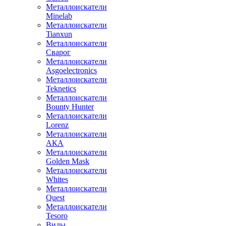
Металлоискатели
Minelab
Металлоискатели
Tianxun
Металлоискатели
Сварог
Металлоискатели
Asgoelectronics
Металлоискатели
Teknetics
Металлоискатели
Bounty Hunter
Металлоискатели
Lorenz
Металлоискатели
АКА
Металлоискатели
Golden Mask
Металлоискатели
Whites
Металлоискатели
Quest
Металлоискатели
Tesoro
Виды