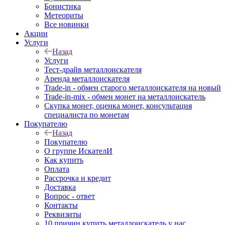
Бонистика
Метеориты
Все новинки
Акции
Услуги
Назад
Услуги
Тест-драйв металлоискателя
Аренда металлоискателя
Trade-in - обмен старого металлоискателя на новый
Trade-in-mix - обмен монет на металлоискатель
Скупка монет, оценка монет, консультация
специалиста по монетам
Покупателю
Назад
Покупателю
О группе ИскателИ
Как купить
Оплата
Рассрочка и кредит
Доставка
Вопрос - ответ
Контакты
Реквизиты
10 причин купить металлоискатель у нас