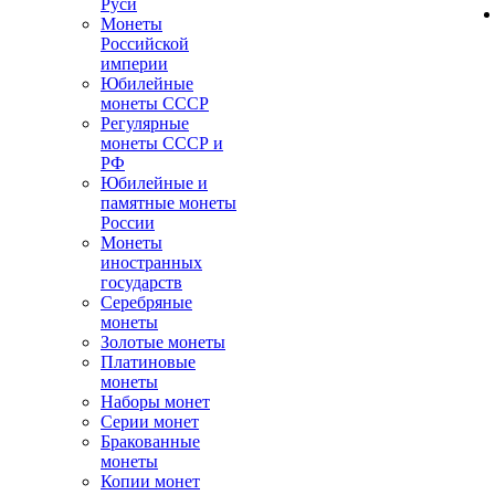
Руси
Монеты
Российской
империи
Юбилейные
монеты СССР
Регулярные
монеты СССР и
РФ
Юбилейные и
памятные монеты
России
Монеты
иностранных
государств
Серебряные
монеты
Золотые монеты
Платиновые
монеты
Наборы монет
Серии монет
Бракованные
монеты
Копии монет