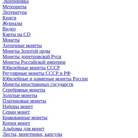
Экипировка
Метеориты
Литература
Книги
Журналы
Видео
Карты на CD
Монеты
Античные монеты
Монеты Золотой орды
Монеты допетровской Руси
Монеты Российской империи
Юбилейные монеты СССР
Регулярные монеты СССР и РФ
Юбилейные и памятные монеты России
Монеты иностранных государств
Серебряные монеты
Золотые монеты
Платиновые монеты
Наборы монет
Серии монет
Бракованные монеты
Копии монет
Альбомы для монет
Листы, монетники, капсулы