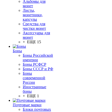
Альбомы для
монет
Листы,
монетники,
капсулы
Средства для
чистки монет
Аксессуары для
монет
+ ЕЩЕ 15
Боны
Боны Российской
империи
Боны РСФСР
Боны СССР и РФ
Боны
современной
России
Иностранные
боны
+ ЕЩЕ 1
Почтовые марки
Блоки почтовых