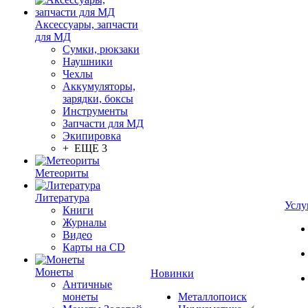
Аксессуары, запчасти
для МД
Сумки, рюкзаки
Наушники
Чехлы
Аккумуляторы,
зарядки, боксы
Инструменты
Запчасти для МД
Экипировка
+ ЕЩЕ 3
Метеориты
Литература
Услу
Книги
Журналы
Видео
Карты на CD
Монеты
Новинки
Античные
монеты
Металлопоиск