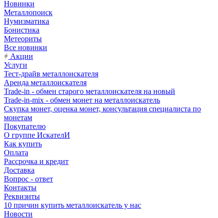
Новинки
Металлопоиск
Нумизматика
Бонистика
Метеориты
Все новинки
Акции
Услуги
Тест-драйв металлоискателя
Аренда металлоискателя
Trade-in - обмен старого металлоискателя на новый
Trade-in-mix - обмен монет на металлоискатель
Скупка монет, оценка монет, консультация специалиста по
монетам
Покупателю
О группе ИскателИ
Как купить
Оплата
Рассрочка и кредит
Доставка
Вопрос - ответ
Контакты
Реквизиты
10 причин купить металлоискатель у нас
Новости