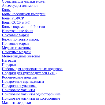
Средства для чистки монет
Аксессуары для монет
Боны
Боны Российской империи
Боны РСФСР
Боны СССР и РФ
Боны современной России
Иностранные боны
Почтовые марки
Блоки почтовых марок
Почтовые марки
Медали и жетоны
Памятные медали
Монетовидные жетоны
Награды
Подарки
Наборы для корпоративных подарков
Подарки для руководителей (VIP)
Космические подарки
Подарочные сертификаты
Подарочная упаковка
Поисковые магниты
Поисковые магниты односторонние
Поисковые магниты двухсторонние
Магнитные диски