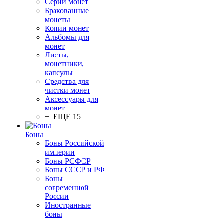
Серии монет
Бракованные
монеты
Копии монет
Альбомы для
монет
Листы,
монетники,
капсулы
Средства для
чистки монет
Аксессуары для
монет
+ ЕЩЕ 15
Боны
Боны Российской
империи
Боны РСФСР
Боны СССР и РФ
Боны
современной
России
Иностранные
боны