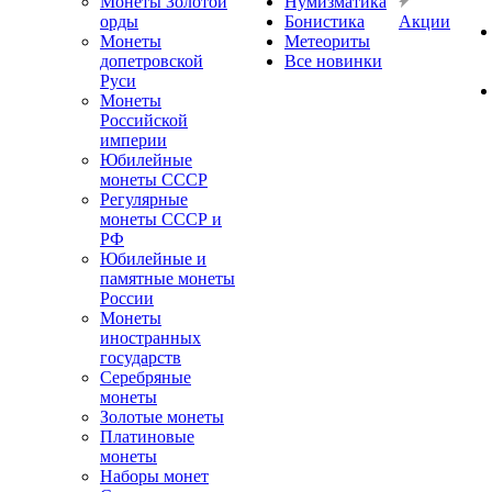
Монеты Золотой
Нумизматика
орды
Бонистика
Акции
Монеты
Метеориты
допетровской
Все новинки
Руси
Монеты
Российской
империи
Юбилейные
монеты СССР
Регулярные
монеты СССР и
РФ
Юбилейные и
памятные монеты
России
Монеты
иностранных
государств
Серебряные
монеты
Золотые монеты
Платиновые
монеты
Наборы монет