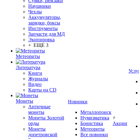
Сумки, рюкзаки
Наушники
Чехлы
Аккумуляторы,
зарядки, боксы
Инструменты
Запчасти для МД
Экипировка
+ ЕЩЕ 3
Метеориты
Литература
Услу
Книги
Журналы
Видео
Карты на CD
Монеты
Новинки
Античные
монеты
Металлопоиск
Монеты Золотой
Нумизматика
орды
Бонистика
Акции
Монеты
Метеориты
допетровской
Все новинки