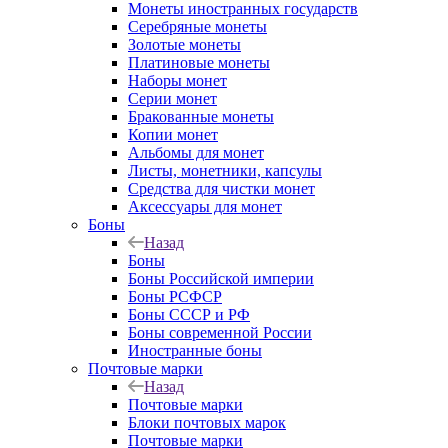
Монеты иностранных государств
Серебряные монеты
Золотые монеты
Платиновые монеты
Наборы монет
Серии монет
Бракованные монеты
Копии монет
Альбомы для монет
Листы, монетники, капсулы
Средства для чистки монет
Аксессуары для монет
Боны
Назад
Боны
Боны Российской империи
Боны РСФСР
Боны СССР и РФ
Боны современной России
Иностранные боны
Почтовые марки
Назад
Почтовые марки
Блоки почтовых марок
Почтовые марки