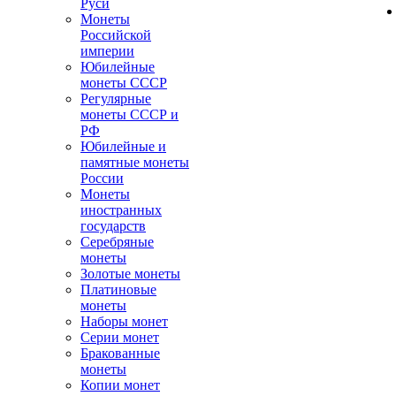
Руси
Монеты
Российской
империи
Юбилейные
монеты СССР
Регулярные
монеты СССР и
РФ
Юбилейные и
памятные монеты
России
Монеты
иностранных
государств
Серебряные
монеты
Золотые монеты
Платиновые
монеты
Наборы монет
Серии монет
Бракованные
монеты
Копии монет