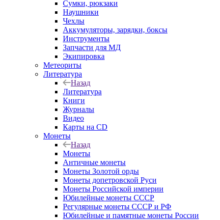
Сумки, рюкзаки
Наушники
Чехлы
Аккумуляторы, зарядки, боксы
Инструменты
Запчасти для МД
Экипировка
Метеориты
Литература
Назад
Литература
Книги
Журналы
Видео
Карты на CD
Монеты
Назад
Монеты
Античные монеты
Монеты Золотой орды
Монеты допетровской Руси
Монеты Российской империи
Юбилейные монеты СССР
Регулярные монеты СССР и РФ
Юбилейные и памятные монеты России