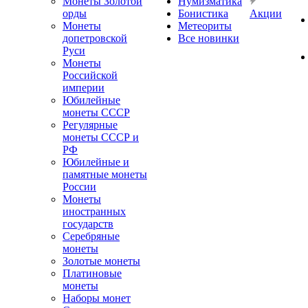
Монеты Золотой
Нумизматика
орды
Бонистика
Акции
Монеты
Метеориты
допетровской
Все новинки
Руси
Монеты
Российской
империи
Юбилейные
монеты СССР
Регулярные
монеты СССР и
РФ
Юбилейные и
памятные монеты
России
Монеты
иностранных
государств
Серебряные
монеты
Золотые монеты
Платиновые
монеты
Наборы монет