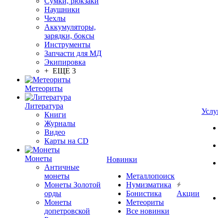
Сумки, рюкзаки
Наушники
Чехлы
Аккумуляторы,
зарядки, боксы
Инструменты
Запчасти для МД
Экипировка
+ ЕЩЕ 3
Метеориты
Литература
Услу
Книги
Журналы
Видео
Карты на CD
Монеты
Новинки
Античные
монеты
Металлопоиск
Монеты Золотой
Нумизматика
орды
Бонистика
Акции
Монеты
Метеориты
допетровской
Все новинки