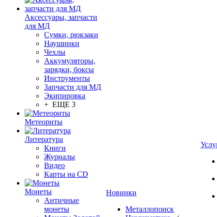
Аксессуары, запчасти
для МД
Сумки, рюкзаки
Наушники
Чехлы
Аккумуляторы,
зарядки, боксы
Инструменты
Запчасти для МД
Экипировка
+ ЕЩЕ 3
Метеориты
Литература
Услу
Книги
Журналы
Видео
Карты на CD
Монеты
Новинки
Античные
монеты
Металлопоиск