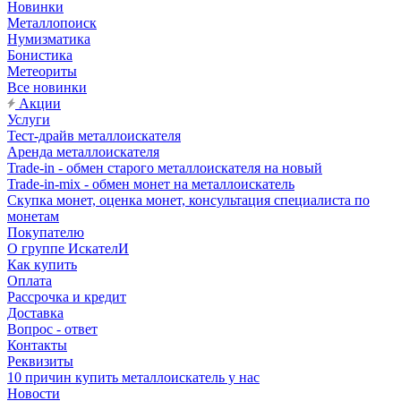
Новинки
Металлопоиск
Нумизматика
Бонистика
Метеориты
Все новинки
Акции
Услуги
Тест-драйв металлоискателя
Аренда металлоискателя
Trade-in - обмен старого металлоискателя на новый
Trade-in-mix - обмен монет на металлоискатель
Скупка монет, оценка монет, консультация специалиста по
монетам
Покупателю
О группе ИскателИ
Как купить
Оплата
Рассрочка и кредит
Доставка
Вопрос - ответ
Контакты
Реквизиты
10 причин купить металлоискатель у нас
Новости