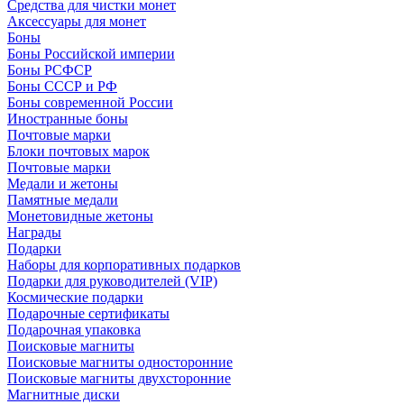
Средства для чистки монет
Аксессуары для монет
Боны
Боны Российской империи
Боны РСФСР
Боны СССР и РФ
Боны современной России
Иностранные боны
Почтовые марки
Блоки почтовых марок
Почтовые марки
Медали и жетоны
Памятные медали
Монетовидные жетоны
Награды
Подарки
Наборы для корпоративных подарков
Подарки для руководителей (VIP)
Космические подарки
Подарочные сертификаты
Подарочная упаковка
Поисковые магниты
Поисковые магниты односторонние
Поисковые магниты двухсторонние
Магнитные диски