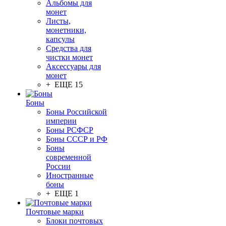
Альбомы для
монет
Листы,
монетники,
капсулы
Средства для
чистки монет
Аксессуары для
монет
+ ЕЩЕ 15
Боны
Боны Российской
империи
Боны РСФСР
Боны СССР и РФ
Боны
современной
России
Иностранные
боны
+ ЕЩЕ 1
Почтовые марки
Блоки почтовых