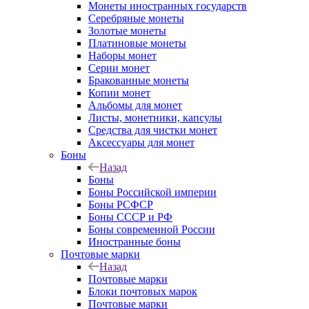
Монеты иностранных государств
Серебряные монеты
Золотые монеты
Платиновые монеты
Наборы монет
Серии монет
Бракованные монеты
Копии монет
Альбомы для монет
Листы, монетники, капсулы
Средства для чистки монет
Аксессуары для монет
Боны
Назад
Боны
Боны Российской империи
Боны РСФСР
Боны СССР и РФ
Боны современной России
Иностранные боны
Почтовые марки
Назад
Почтовые марки
Блоки почтовых марок
Почтовые марки