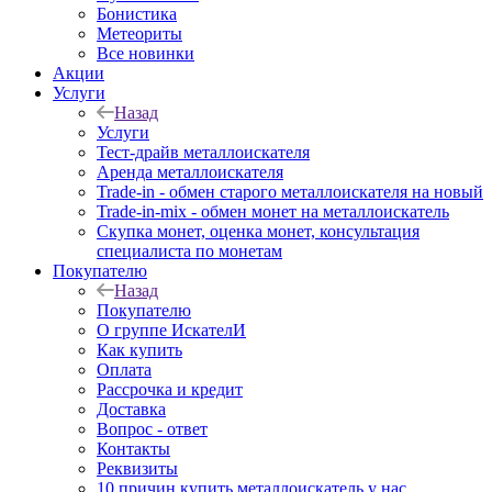
Бонистика
Метеориты
Все новинки
Акции
Услуги
Назад
Услуги
Тест-драйв металлоискателя
Аренда металлоискателя
Trade-in - обмен старого металлоискателя на новый
Trade-in-mix - обмен монет на металлоискатель
Скупка монет, оценка монет, консультация
специалиста по монетам
Покупателю
Назад
Покупателю
О группе ИскателИ
Как купить
Оплата
Рассрочка и кредит
Доставка
Вопрос - ответ
Контакты
Реквизиты
10 причин купить металлоискатель у нас