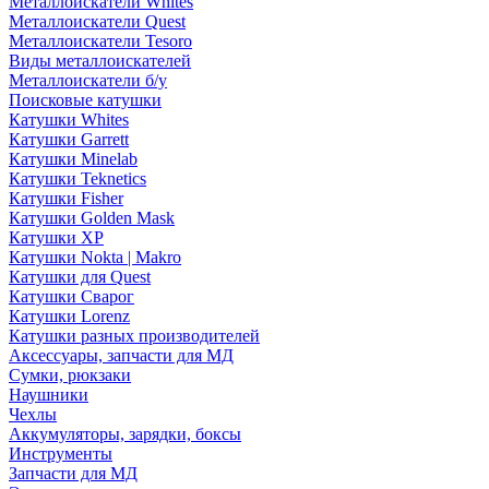
Металлоискатели Whites
Металлоискатели Quest
Металлоискатели Tesoro
Виды металлоискателей
Металлоискатели б/у
Поисковые катушки
Катушки Whites
Катушки Garrett
Катушки Minelab
Катушки Teknetics
Катушки Fisher
Катушки Golden Mask
Катушки XP
Катушки Nokta | Makro
Катушки для Quest
Катушки Сварог
Катушки Lorenz
Катушки разных производителей
Аксессуары, запчасти для МД
Сумки, рюкзаки
Наушники
Чехлы
Аккумуляторы, зарядки, боксы
Инструменты
Запчасти для МД