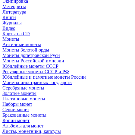
Экипировка
Метеориты
Литература
Книги
Журналы
Видео
Карты на CD
Монеты
Античные монеты
Монеты Золотой орды
Монеты допетровской Руси
Монеты Российской империи
Юбилейные монеты СССР
Регулярные монеты СССР и РФ
Юбилейные и памятные монеты России
Монеты иностранных государств
Серебряные монеты
Золотые монеты
Платиновые монеты
Наборы монет
Серии монет
Бракованные монеты
Копии монет
Альбомы для монет
Листы, монетники, капсулы