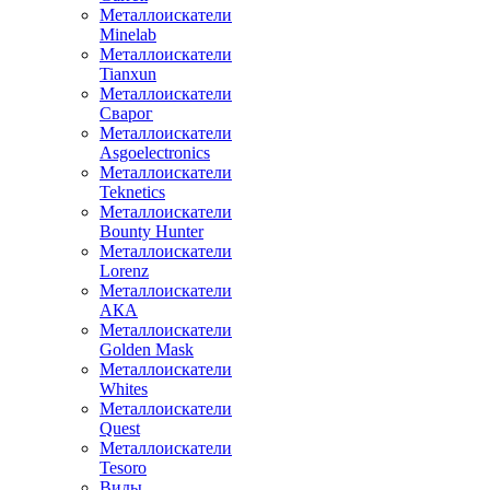
Металлоискатели
Minelab
Металлоискатели
Tianxun
Металлоискатели
Сварог
Металлоискатели
Asgoelectronics
Металлоискатели
Teknetics
Металлоискатели
Bounty Hunter
Металлоискатели
Lorenz
Металлоискатели
АКА
Металлоискатели
Golden Mask
Металлоискатели
Whites
Металлоискатели
Quest
Металлоискатели
Tesoro
Виды