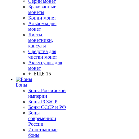
Серии монет
Бракованные
монеты
Копии монет
Альбомы для
монет
Листы,
монетники,
капсулы
Средства для
чистки монет
Аксессуары для
монет
+ ЕЩЕ 15
Боны
Боны Российской
империи
Боны РСФСР
Боны СССР и РФ
Боны
современной
России
Иностранные
боны