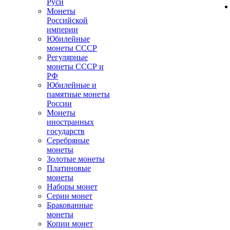
Руси
Монеты
Российской
империи
Юбилейные
монеты СССР
Регулярные
монеты СССР и
РФ
Юбилейные и
памятные монеты
России
Монеты
иностранных
государств
Серебряные
монеты
Золотые монеты
Платиновые
монеты
Наборы монет
Серии монет
Бракованные
монеты
Копии монет