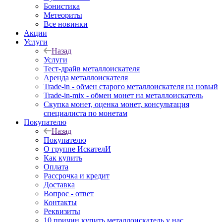
Бонистика
Метеориты
Все новинки
Акции
Услуги
Назад
Услуги
Тест-драйв металлоискателя
Аренда металлоискателя
Trade-in - обмен старого металлоискателя на новый
Trade-in-mix - обмен монет на металлоискатель
Скупка монет, оценка монет, консультация
специалиста по монетам
Покупателю
Назад
Покупателю
О группе ИскателИ
Как купить
Оплата
Рассрочка и кредит
Доставка
Вопрос - ответ
Контакты
Реквизиты
10 причин купить металлоискатель у нас