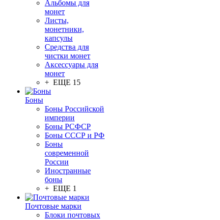
Альбомы для
монет
Листы,
монетники,
капсулы
Средства для
чистки монет
Аксессуары для
монет
+ ЕЩЕ 15
Боны
Боны Российской
империи
Боны РСФСР
Боны СССР и РФ
Боны
современной
России
Иностранные
боны
+ ЕЩЕ 1
Почтовые марки
Блоки почтовых