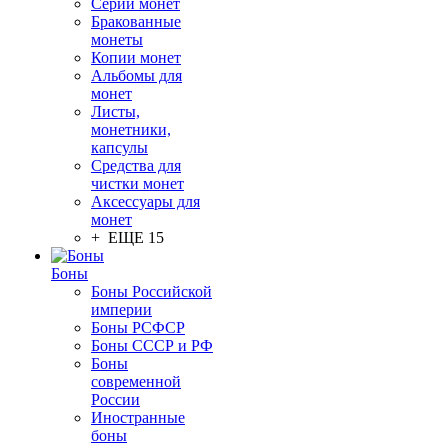
Серии монет
Бракованные
монеты
Копии монет
Альбомы для
монет
Листы,
монетники,
капсулы
Средства для
чистки монет
Аксессуары для
монет
+ ЕЩЕ 15
Боны
Боны Российской
империи
Боны РСФСР
Боны СССР и РФ
Боны
современной
России
Иностранные
боны