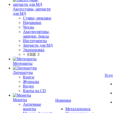
Аксессуары, запчасти
для МД
Сумки, рюкзаки
Наушники
Чехлы
Аккумуляторы,
зарядки, боксы
Инструменты
Запчасти для МД
Экипировка
+ ЕЩЕ 3
Метеориты
Литература
Услу
Книги
Журналы
Видео
Карты на CD
Монеты
Новинки
Античные
монеты
Металлопоиск