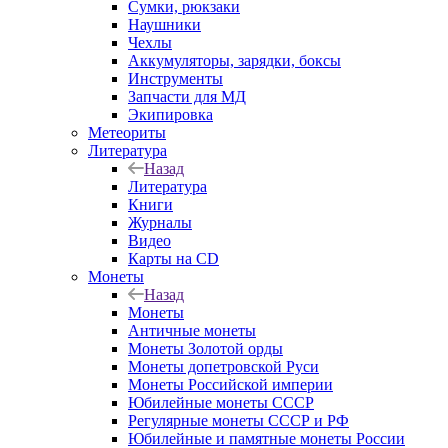
Сумки, рюкзаки
Наушники
Чехлы
Аккумуляторы, зарядки, боксы
Инструменты
Запчасти для МД
Экипировка
Метеориты
Литература
Назад
Литература
Книги
Журналы
Видео
Карты на CD
Монеты
Назад
Монеты
Античные монеты
Монеты Золотой орды
Монеты допетровской Руси
Монеты Российской империи
Юбилейные монеты СССР
Регулярные монеты СССР и РФ
Юбилейные и памятные монеты России