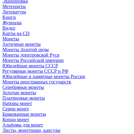
Экипировка
Метеориты
Литература
Книги
Журналы
Видео
Карты на CD
Монеты
Античные монеты
Монеты Золотой орды
Монеты допетровской Руси
Монеты Российской империи
Юбилейные монеты СССР
Регулярные монеты СССР и РФ
Юбилейные и памятные монеты России
Монеты иностранных государств
Серебряные монеты
Золотые монеты
Платиновые монеты
Наборы монет
Серии монет
Бракованные монеты
Копии монет
Альбомы для монет
Листы, монетники, капсулы