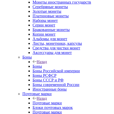
Монеты иностранных государств
Серебряные монеты
Золотые монеты
Платиновые монеты
Наборы монет
Серии монет
Бракованные монеты
Копии монет
Альбомы для монет
Листы, монетники, капсулы
Средства для чистки монет
Аксессуары для монет
Боны
Назад
Боны
Боны Российской империи
Боны РСФСР
Боны СССР и РФ
Боны современной России
Иностранные боны
Почтовые марки
Назад
Почтовые марки
Блоки почтовых марок
Почтовые марки