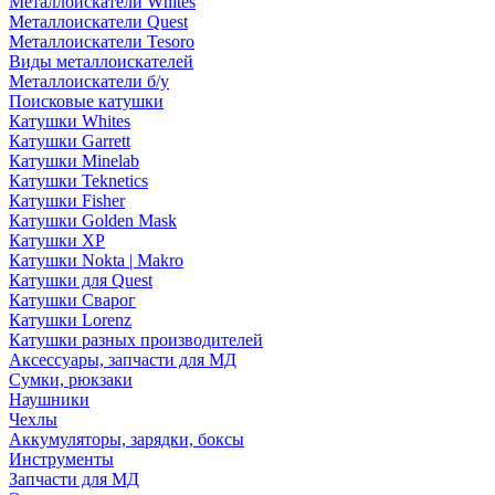
Металлоискатели Whites
Металлоискатели Quest
Металлоискатели Tesoro
Виды металлоискателей
Металлоискатели б/у
Поисковые катушки
Катушки Whites
Катушки Garrett
Катушки Minelab
Катушки Teknetics
Катушки Fisher
Катушки Golden Mask
Катушки XP
Катушки Nokta | Makro
Катушки для Quest
Катушки Сварог
Катушки Lorenz
Катушки разных производителей
Аксессуары, запчасти для МД
Сумки, рюкзаки
Наушники
Чехлы
Аккумуляторы, зарядки, боксы
Инструменты
Запчасти для МД