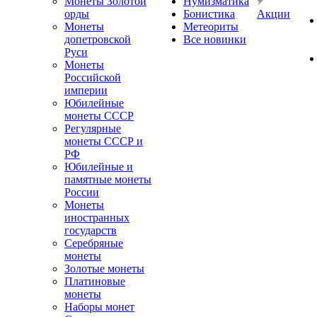
Монеты Золотой
Нумизматика
орды
Бонистика
Акции
Монеты
Метеориты
допетровской
Все новинки
Руси
Монеты
Российской
империи
Юбилейные
монеты СССР
Регулярные
монеты СССР и
РФ
Юбилейные и
памятные монеты
России
Монеты
иностранных
государств
Серебряные
монеты
Золотые монеты
Платиновые
монеты
Наборы монет