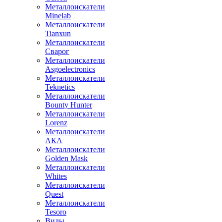
Металлоискатели
Minelab
Металлоискатели
Tianxun
Металлоискатели
Сварог
Металлоискатели
Asgoelectronics
Металлоискатели
Teknetics
Металлоискатели
Bounty Hunter
Металлоискатели
Lorenz
Металлоискатели
АКА
Металлоискатели
Golden Mask
Металлоискатели
Whites
Металлоискатели
Quest
Металлоискатели
Tesoro
Виды