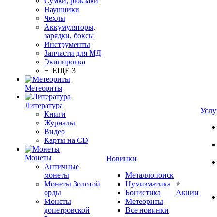
Сумки, рюкзаки
Наушники
Чехлы
Аккумуляторы,
зарядки, боксы
Инструменты
Запчасти для МД
Экипировка
+ ЕЩЕ 3
Метеориты
Литература
Услу
Книги
Журналы
Видео
Карты на CD
Монеты
Новинки
Античные
монеты
Металлопоиск
Монеты Золотой
Нумизматика
орды
Бонистика
Акции
Монеты
Метеориты
допетровской
Все новинки