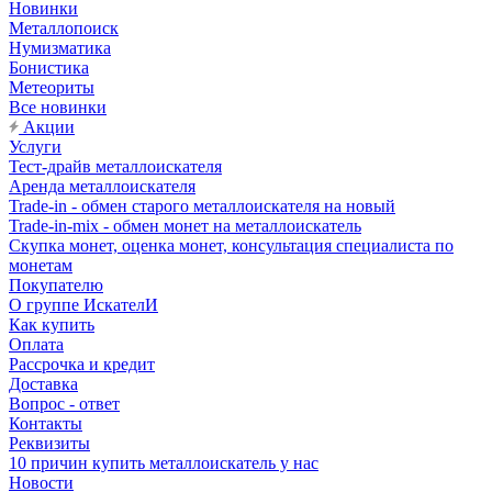
Новинки
Металлопоиск
Нумизматика
Бонистика
Метеориты
Все новинки
Акции
Услуги
Тест-драйв металлоискателя
Аренда металлоискателя
Trade-in - обмен старого металлоискателя на новый
Trade-in-mix - обмен монет на металлоискатель
Скупка монет, оценка монет, консультация специалиста по
монетам
Покупателю
О группе ИскателИ
Как купить
Оплата
Рассрочка и кредит
Доставка
Вопрос - ответ
Контакты
Реквизиты
10 причин купить металлоискатель у нас
Новости