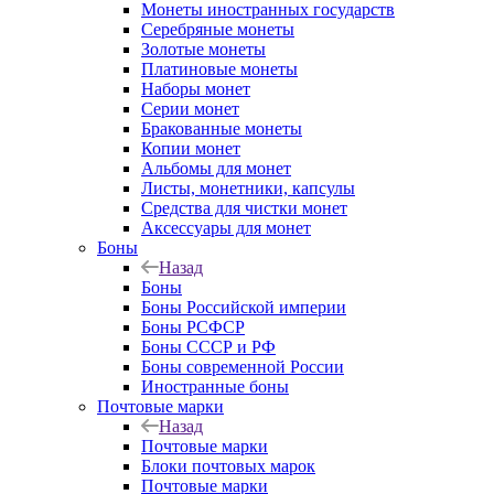
Монеты иностранных государств
Серебряные монеты
Золотые монеты
Платиновые монеты
Наборы монет
Серии монет
Бракованные монеты
Копии монет
Альбомы для монет
Листы, монетники, капсулы
Средства для чистки монет
Аксессуары для монет
Боны
Назад
Боны
Боны Российской империи
Боны РСФСР
Боны СССР и РФ
Боны современной России
Иностранные боны
Почтовые марки
Назад
Почтовые марки
Блоки почтовых марок
Почтовые марки