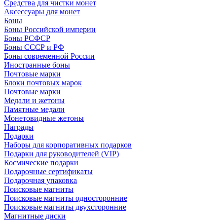
Средства для чистки монет
Аксессуары для монет
Боны
Боны Российской империи
Боны РСФСР
Боны СССР и РФ
Боны современной России
Иностранные боны
Почтовые марки
Блоки почтовых марок
Почтовые марки
Медали и жетоны
Памятные медали
Монетовидные жетоны
Награды
Подарки
Наборы для корпоративных подарков
Подарки для руководителей (VIP)
Космические подарки
Подарочные сертификаты
Подарочная упаковка
Поисковые магниты
Поисковые магниты односторонние
Поисковые магниты двухсторонние
Магнитные диски