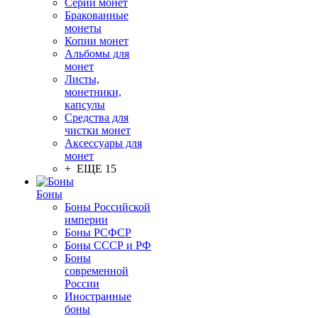
Серии монет
Бракованные
монеты
Копии монет
Альбомы для
монет
Листы,
монетники,
капсулы
Средства для
чистки монет
Аксессуары для
монет
+ ЕЩЕ 15
Боны
Боны Российской
империи
Боны РСФСР
Боны СССР и РФ
Боны
современной
России
Иностранные
боны