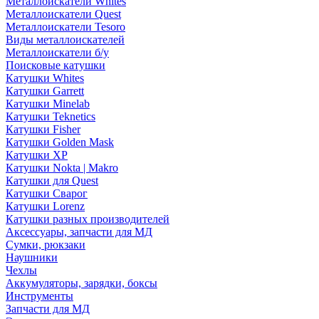
Металлоискатели Whites
Металлоискатели Quest
Металлоискатели Tesoro
Виды металлоискателей
Металлоискатели б/у
Поисковые катушки
Катушки Whites
Катушки Garrett
Катушки Minelab
Катушки Teknetics
Катушки Fisher
Катушки Golden Mask
Катушки XP
Катушки Nokta | Makro
Катушки для Quest
Катушки Сварог
Катушки Lorenz
Катушки разных производителей
Аксессуары, запчасти для МД
Сумки, рюкзаки
Наушники
Чехлы
Аккумуляторы, зарядки, боксы
Инструменты
Запчасти для МД