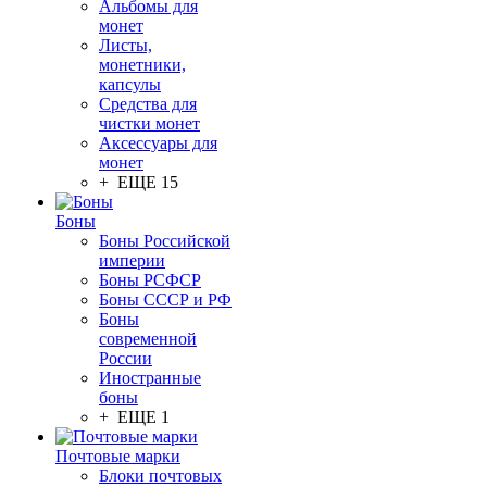
Альбомы для
монет
Листы,
монетники,
капсулы
Средства для
чистки монет
Аксессуары для
монет
+ ЕЩЕ 15
Боны
Боны Российской
империи
Боны РСФСР
Боны СССР и РФ
Боны
современной
России
Иностранные
боны
+ ЕЩЕ 1
Почтовые марки
Блоки почтовых