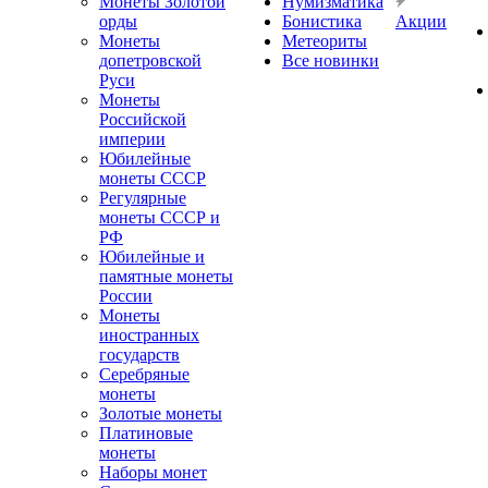
Монеты Золотой
Нумизматика
орды
Бонистика
Акции
Монеты
Метеориты
допетровской
Все новинки
Руси
Монеты
Российской
империи
Юбилейные
монеты СССР
Регулярные
монеты СССР и
РФ
Юбилейные и
памятные монеты
России
Монеты
иностранных
государств
Серебряные
монеты
Золотые монеты
Платиновые
монеты
Наборы монет