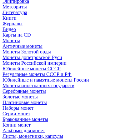
Экипировка
Метеориты
Литература
Книги
Журналы
Видео
Карты на CD
Монеты
Античные монеты
Монеты Золотой орды
Монеты допетровской Руси
Монеты Российской империи
Юбилейные монеты СССР
Регулярные монеты СССР и РФ
Юбилейные и памятные монеты России
Монеты иностранных государств
Серебряные монеты
Золотые монеты
Платиновые монеты
Наборы монет
Серии монет
Бракованные монеты
Копии монет
Альбомы для монет
Листы, монетники, капсулы