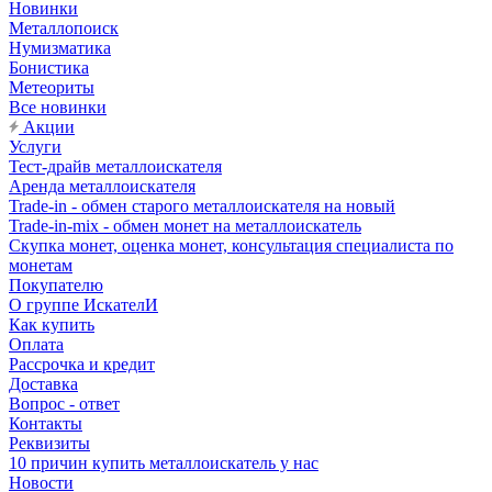
Новинки
Металлопоиск
Нумизматика
Бонистика
Метеориты
Все новинки
Акции
Услуги
Тест-драйв металлоискателя
Аренда металлоискателя
Trade-in - обмен старого металлоискателя на новый
Trade-in-mix - обмен монет на металлоискатель
Скупка монет, оценка монет, консультация специалиста по
монетам
Покупателю
О группе ИскателИ
Как купить
Оплата
Рассрочка и кредит
Доставка
Вопрос - ответ
Контакты
Реквизиты
10 причин купить металлоискатель у нас
Новости