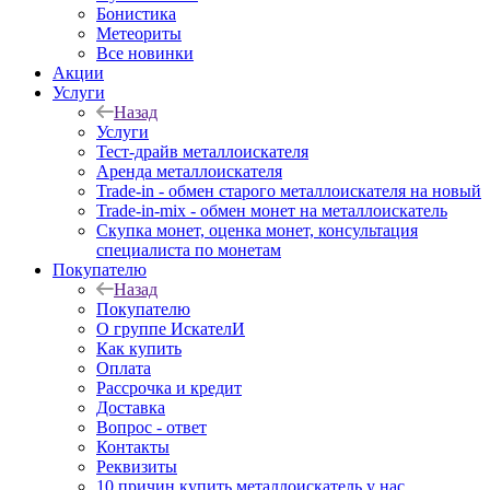
Бонистика
Метеориты
Все новинки
Акции
Услуги
Назад
Услуги
Тест-драйв металлоискателя
Аренда металлоискателя
Trade-in - обмен старого металлоискателя на новый
Trade-in-mix - обмен монет на металлоискатель
Скупка монет, оценка монет, консультация
специалиста по монетам
Покупателю
Назад
Покупателю
О группе ИскателИ
Как купить
Оплата
Рассрочка и кредит
Доставка
Вопрос - ответ
Контакты
Реквизиты
10 причин купить металлоискатель у нас