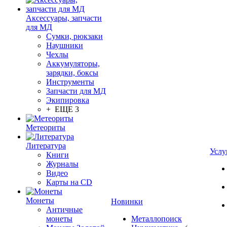
Аксессуары, запчасти
для МД
Сумки, рюкзаки
Наушники
Чехлы
Аккумуляторы,
зарядки, боксы
Инструменты
Запчасти для МД
Экипировка
+ ЕЩЕ 3
Метеориты
Литература
Услу
Книги
Журналы
Видео
Карты на CD
Монеты
Новинки
Античные
монеты
Металлопоиск