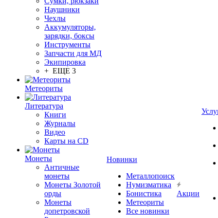
Сумки, рюкзаки
Наушники
Чехлы
Аккумуляторы,
зарядки, боксы
Инструменты
Запчасти для МД
Экипировка
+ ЕЩЕ 3
Метеориты
Литература
Услу
Книги
Журналы
Видео
Карты на CD
Монеты
Новинки
Античные
монеты
Металлопоиск
Монеты Золотой
Нумизматика
орды
Бонистика
Акции
Монеты
Метеориты
допетровской
Все новинки