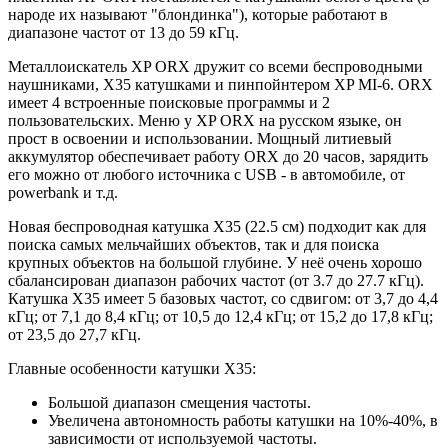
народе их называют "блондинка"), которые работают в
диапазоне частот от 13 до 59 кГц.
Металлоискатель XP ORX дружит со всеми беспроводными
наушниками, Х35 катушками и пинпойнтером XP MI-6. ORX
имеет 4 встроенные поисковые программы и 2
пользовательских. Меню у XP ORX на русском языке, он
прост в освоении и использовании. Мощный литиевый
аккумулятор обеспечивает работу ORX до 20 часов, зарядить
его можно от любого источника с USB - в автомобиле, от
powerbank и т.д.
Новая беспроводная катушка Х35 (22.5 см) подходит как для
поиска самых мельчайших объектов, так и для поиска
крупных объектов на большой глубине. У неё очень хорошо
сбалансирован диапазон рабочих частот (от 3.7 до 27.7 кГц).
Катушка Х35 имеет 5 базовых частот, со сдвигом: от 3,7 до 4,4
кГц; от 7,1 до 8,4 кГц; от 10,5 до 12,4 кГц; от 15,2 до 17,8 кГц;
от 23,5 до 27,7 кГц.
Главные особенности катушки Х35:
Большой диапазон смещения частоты.
Увеличена автономность работы катушки на 10%-40%, в
зависимости от используемой частоты.