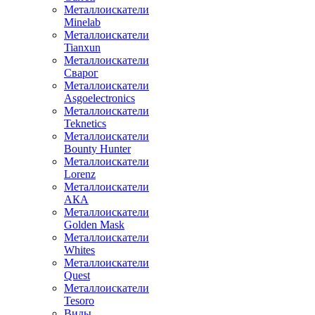
Металлоискатели
Minelab
Металлоискатели
Tianxun
Металлоискатели
Сварог
Металлоискатели
Asgoelectronics
Металлоискатели
Teknetics
Металлоискатели
Bounty Hunter
Металлоискатели
Lorenz
Металлоискатели
АКА
Металлоискатели
Golden Mask
Металлоискатели
Whites
Металлоискатели
Quest
Металлоискатели
Tesoro
Виды