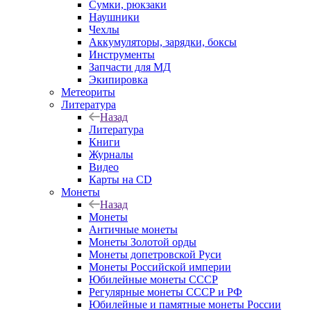
Сумки, рюкзаки
Наушники
Чехлы
Аккумуляторы, зарядки, боксы
Инструменты
Запчасти для МД
Экипировка
Метеориты
Литература
Назад
Литература
Книги
Журналы
Видео
Карты на CD
Монеты
Назад
Монеты
Античные монеты
Монеты Золотой орды
Монеты допетровской Руси
Монеты Российской империи
Юбилейные монеты СССР
Регулярные монеты СССР и РФ
Юбилейные и памятные монеты России