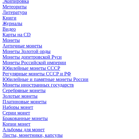
Экипировка
Метеориты
Литература
Книги
Журналы
Видео
Карты на CD
Монеты
Античные монеты
Монеты Золотой орды
Монеты допетровской Руси
Монеты Российской империи
Юбилейные монеты СССР
Регулярные монеты СССР и РФ
Юбилейные и памятные монеты России
Монеты иностранных государств
Серебряные монеты
Золотые монеты
Платиновые монеты
Наборы монет
Серии монет
Бракованные монеты
Копии монет
Альбомы для монет
Листы, монетники, капсулы