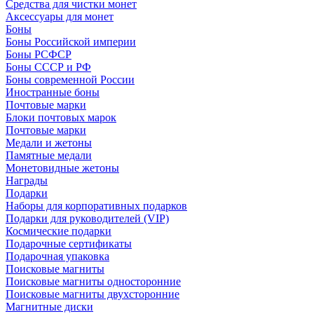
Средства для чистки монет
Аксессуары для монет
Боны
Боны Российской империи
Боны РСФСР
Боны СССР и РФ
Боны современной России
Иностранные боны
Почтовые марки
Блоки почтовых марок
Почтовые марки
Медали и жетоны
Памятные медали
Монетовидные жетоны
Награды
Подарки
Наборы для корпоративных подарков
Подарки для руководителей (VIP)
Космические подарки
Подарочные сертификаты
Подарочная упаковка
Поисковые магниты
Поисковые магниты односторонние
Поисковые магниты двухсторонние
Магнитные диски