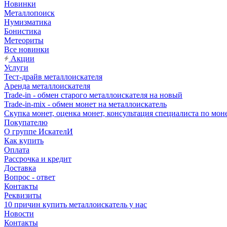
Новинки
Металлопоиск
Нумизматика
Бонистика
Метеориты
Все новинки
Акции
Услуги
Тест-драйв металлоискателя
Аренда металлоискателя
Trade-in - обмен старого металлоискателя на новый
Trade-in-mix - обмен монет на металлоискатель
Скупка монет, оценка монет, консультация специалиста по мон
Покупателю
О группе ИскателИ
Как купить
Оплата
Рассрочка и кредит
Доставка
Вопрос - ответ
Контакты
Реквизиты
10 причин купить металлоискатель у нас
Новости
Контакты