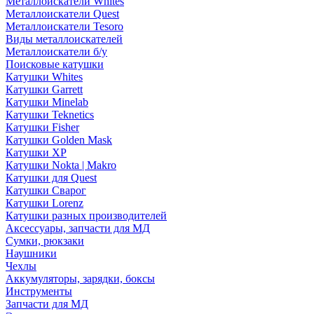
Металлоискатели Whites
Металлоискатели Quest
Металлоискатели Tesoro
Виды металлоискателей
Металлоискатели б/у
Поисковые катушки
Катушки Whites
Катушки Garrett
Катушки Minelab
Катушки Teknetics
Катушки Fisher
Катушки Golden Mask
Катушки XP
Катушки Nokta | Makro
Катушки для Quest
Катушки Сварог
Катушки Lorenz
Катушки разных производителей
Аксессуары, запчасти для МД
Сумки, рюкзаки
Наушники
Чехлы
Аккумуляторы, зарядки, боксы
Инструменты
Запчасти для МД