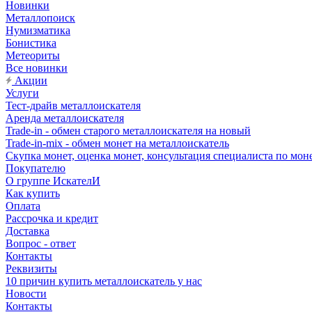
Новинки
Металлопоиск
Нумизматика
Бонистика
Метеориты
Все новинки
Акции
Услуги
Тест-драйв металлоискателя
Аренда металлоискателя
Trade-in - обмен старого металлоискателя на новый
Trade-in-mix - обмен монет на металлоискатель
Скупка монет, оценка монет, консультация специалиста по мон
Покупателю
О группе ИскателИ
Как купить
Оплата
Рассрочка и кредит
Доставка
Вопрос - ответ
Контакты
Реквизиты
10 причин купить металлоискатель у нас
Новости
Контакты