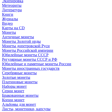
Экипировка
Метеориты
Литература
Книги
Журналы
Видео
Карты на CD
Монеты
Античные монеты
Монеты Золотой орды
Монеты допетровской Руси
Монеты Российской империи
Юбилейные монеты СССР
Регулярные монеты СССР и РФ
Юбилейные и памятные монеты России
Монеты иностранных государств
Серебряные монеты
Золотые монеты
Платиновые монеты
Наборы монет
Серии монет
Бракованные монеты
Копии монет
Альбомы для монет
Листы, монетники, капсулы