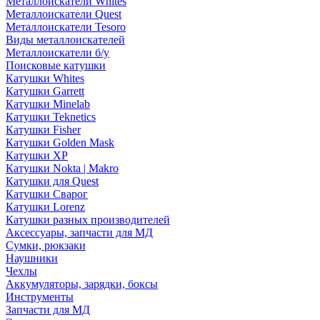
Металлоискатели Whites
Металлоискатели Quest
Металлоискатели Tesoro
Виды металлоискателей
Металлоискатели б/у
Поисковые катушки
Катушки Whites
Катушки Garrett
Катушки Minelab
Катушки Teknetics
Катушки Fisher
Катушки Golden Mask
Катушки XP
Катушки Nokta | Makro
Катушки для Quest
Катушки Сварог
Катушки Lorenz
Катушки разных производителей
Аксессуары, запчасти для МД
Сумки, рюкзаки
Наушники
Чехлы
Аккумуляторы, зарядки, боксы
Инструменты
Запчасти для МД