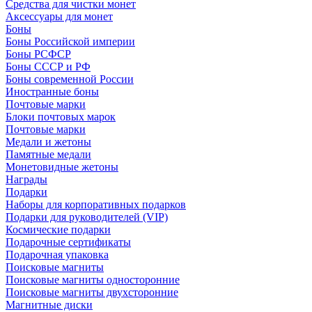
Средства для чистки монет
Аксессуары для монет
Боны
Боны Российской империи
Боны РСФСР
Боны СССР и РФ
Боны современной России
Иностранные боны
Почтовые марки
Блоки почтовых марок
Почтовые марки
Медали и жетоны
Памятные медали
Монетовидные жетоны
Награды
Подарки
Наборы для корпоративных подарков
Подарки для руководителей (VIP)
Космические подарки
Подарочные сертификаты
Подарочная упаковка
Поисковые магниты
Поисковые магниты односторонние
Поисковые магниты двухсторонние
Магнитные диски