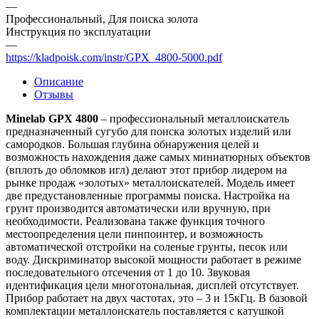
—
Профессиональный, Для поиска золота
Инструкция по эксплуатации
—
https://kladpoisk.com/instr/GPX_4800-5000.pdf
Описание
Отзывы
Minelab GPX 4800
– профессиональный металлоискатель
предназначенный сугубо для поиска золотых изделий или
самородков. Большая глубина обнаружения целей и
возможность нахождения даже самых миниатюрных объектов
(вплоть до обломков игл) делают этот прибор лидером на
рынке продаж «золотых» металлоискателей. Модель имеет
две предустановленные программы поиска. Настройка на
грунт производится автоматически или вручную, при
необходимости. Реализована также функция точного
местоопределения цели пинпоинтер, и возможность
автоматической отстройки на соленые грунты, песок или
воду. Дискриминатор высокой мощности работает в режиме
последовательного отсечения от 1 до 10. Звуковая
идентификация цели многотональная, дисплей отсутствует.
Прибор работает на двух частотах, это – 3 и 15кГц. В базовой
комплектации металлоискатель поставляется с катушкой