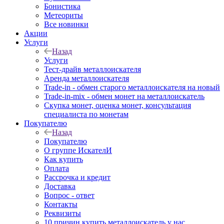
Бонистика
Метеориты
Все новинки
Акции
Услуги
Назад
Услуги
Тест-драйв металлоискателя
Аренда металлоискателя
Trade-in - обмен старого металлоискателя на новый
Trade-in-mix - обмен монет на металлоискатель
Скупка монет, оценка монет, консультация
специалиста по монетам
Покупателю
Назад
Покупателю
О группе ИскателИ
Как купить
Оплата
Рассрочка и кредит
Доставка
Вопрос - ответ
Контакты
Реквизиты
10 причин купить металлоискатель у нас