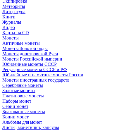
Экипировка
Метеориты
Литература
Книги
Журналы
Видео
Карты на CD
Монеты
Античные монеты
Монеты Золотой орды
Монеты допетровской Руси
Монеты Российской империи
Юбилейные монеты СССР
Регулярные монеты СССР и РФ
Юбилейные и памятные монеты России
Монеты иностранных государств
Серебряные монеты
Золотые монеты
Платиновые монеты
Наборы монет
Серии монет
Бракованные монеты
Копии монет
Альбомы для монет
Листы, монетники, капсулы