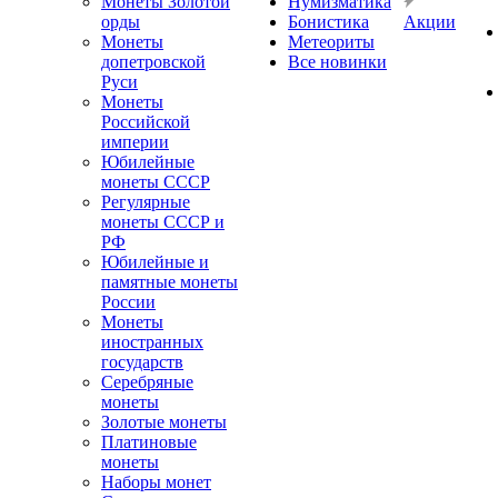
Монеты Золотой
Нумизматика
орды
Бонистика
Акции
Монеты
Метеориты
допетровской
Все новинки
Руси
Монеты
Российской
империи
Юбилейные
монеты СССР
Регулярные
монеты СССР и
РФ
Юбилейные и
памятные монеты
России
Монеты
иностранных
государств
Серебряные
монеты
Золотые монеты
Платиновые
монеты
Наборы монет