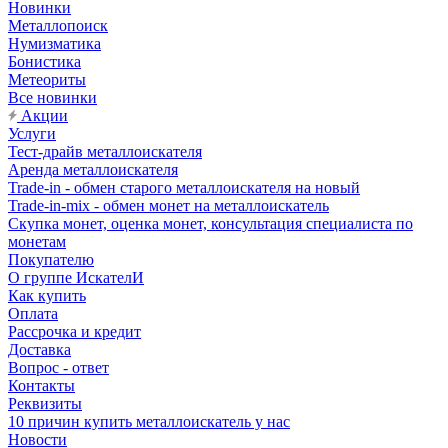
Новинки
Металлопоиск
Нумизматика
Бонистика
Метеориты
Все новинки
Акции
Услуги
Тест-драйв металлоискателя
Аренда металлоискателя
Trade-in - обмен старого металлоискателя на новый
Trade-in-mix - обмен монет на металлоискатель
Скупка монет, оценка монет, консультация специалиста по
монетам
Покупателю
О группе ИскателИ
Как купить
Оплата
Рассрочка и кредит
Доставка
Вопрос - ответ
Контакты
Реквизиты
10 причин купить металлоискатель у нас
Новости