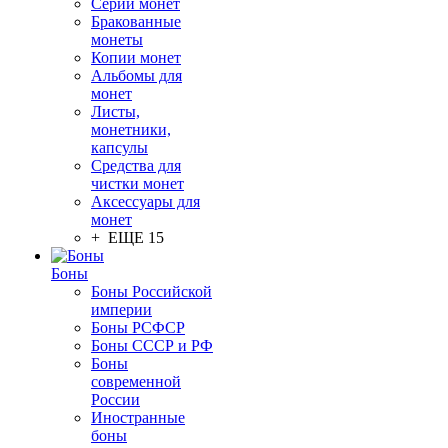
Серии монет
Бракованные
монеты
Копии монет
Альбомы для
монет
Листы,
монетники,
капсулы
Средства для
чистки монет
Аксессуары для
монет
+ ЕЩЕ 15
Боны
Боны Российской
империи
Боны РСФСР
Боны СССР и РФ
Боны
современной
России
Иностранные
боны