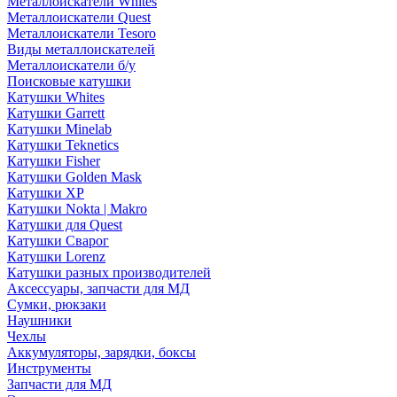
Металлоискатели Whites
Металлоискатели Quest
Металлоискатели Tesoro
Виды металлоискателей
Металлоискатели б/у
Поисковые катушки
Катушки Whites
Катушки Garrett
Катушки Minelab
Катушки Teknetics
Катушки Fisher
Катушки Golden Mask
Катушки XP
Катушки Nokta | Makro
Катушки для Quest
Катушки Сварог
Катушки Lorenz
Катушки разных производителей
Аксессуары, запчасти для МД
Сумки, рюкзаки
Наушники
Чехлы
Аккумуляторы, зарядки, боксы
Инструменты
Запчасти для МД