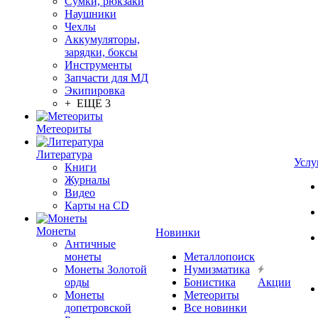
Сумки, рюкзаки
Наушники
Чехлы
Аккумуляторы,
зарядки, боксы
Инструменты
Запчасти для МД
Экипировка
+ ЕЩЕ 3
Метеориты
Литература
Услу
Книги
Журналы
Видео
Карты на CD
Монеты
Новинки
Античные
монеты
Металлопоиск
Монеты Золотой
Нумизматика
орды
Бонистика
Акции
Монеты
Метеориты
допетровской
Все новинки