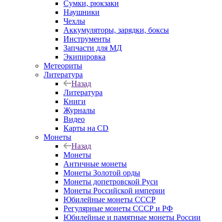
Сумки, рюкзаки
Наушники
Чехлы
Аккумуляторы, зарядки, боксы
Инструменты
Запчасти для МД
Экипировка
Метеориты
Литература
Назад
Литература
Книги
Журналы
Видео
Карты на CD
Монеты
Назад
Монеты
Античные монеты
Монеты Золотой орды
Монеты допетровской Руси
Монеты Российской империи
Юбилейные монеты СССР
Регулярные монеты СССР и РФ
Юбилейные и памятные монеты России