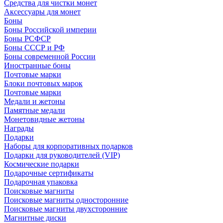
Средства для чистки монет
Аксессуары для монет
Боны
Боны Российской империи
Боны РСФСР
Боны СССР и РФ
Боны современной России
Иностранные боны
Почтовые марки
Блоки почтовых марок
Почтовые марки
Медали и жетоны
Памятные медали
Монетовидные жетоны
Награды
Подарки
Наборы для корпоративных подарков
Подарки для руководителей (VIP)
Космические подарки
Подарочные сертификаты
Подарочная упаковка
Поисковые магниты
Поисковые магниты односторонние
Поисковые магниты двухсторонние
Магнитные диски