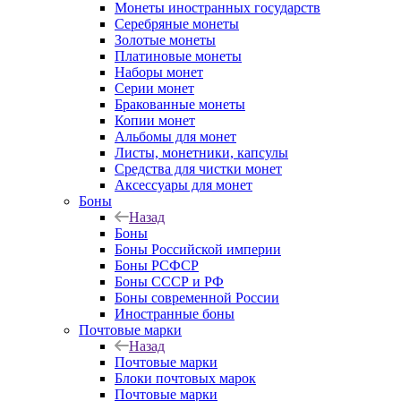
Монеты иностранных государств
Серебряные монеты
Золотые монеты
Платиновые монеты
Наборы монет
Серии монет
Бракованные монеты
Копии монет
Альбомы для монет
Листы, монетники, капсулы
Средства для чистки монет
Аксессуары для монет
Боны
Назад
Боны
Боны Российской империи
Боны РСФСР
Боны СССР и РФ
Боны современной России
Иностранные боны
Почтовые марки
Назад
Почтовые марки
Блоки почтовых марок
Почтовые марки