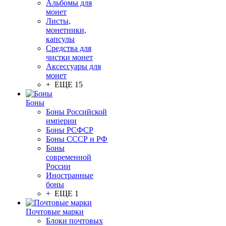
Альбомы для
монет
Листы,
монетники,
капсулы
Средства для
чистки монет
Аксессуары для
монет
+ ЕЩЕ 15
Боны
Боны Российской
империи
Боны РСФСР
Боны СССР и РФ
Боны
современной
России
Иностранные
боны
+ ЕЩЕ 1
Почтовые марки
Блоки почтовых