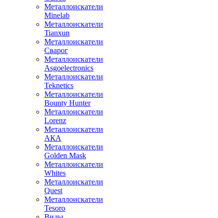
Металлоискатели
Minelab
Металлоискатели
Tianxun
Металлоискатели
Сварог
Металлоискатели
Asgoelectronics
Металлоискатели
Teknetics
Металлоискатели
Bounty Hunter
Металлоискатели
Lorenz
Металлоискатели
АКА
Металлоискатели
Golden Mask
Металлоискатели
Whites
Металлоискатели
Quest
Металлоискатели
Tesoro
Виды