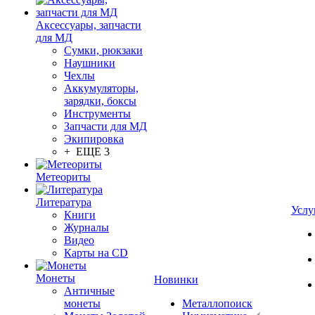
Аксессуары, запчасти
для МД
Сумки, рюкзаки
Наушники
Чехлы
Аккумуляторы,
зарядки, боксы
Инструменты
Запчасти для МД
Экипировка
+ ЕЩЕ 3
Метеориты
Литература
Услу
Книги
Журналы
Видео
Карты на CD
Монеты
Новинки
Античные
монеты
Металлопоиск