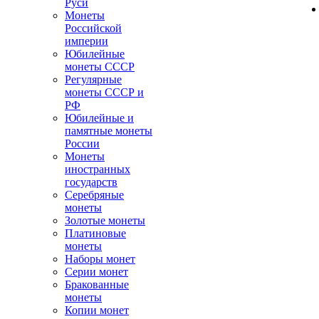
Руси
Монеты
Российской
империи
Юбилейные
монеты СССР
Регулярные
монеты СССР и
РФ
Юбилейные и
памятные монеты
России
Монеты
иностранных
государств
Серебряные
монеты
Золотые монеты
Платиновые
монеты
Наборы монет
Серии монет
Бракованные
монеты
Копии монет