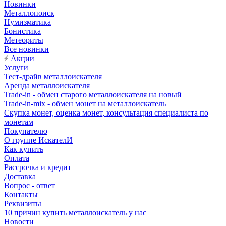
Новинки
Металлопоиск
Нумизматика
Бонистика
Метеориты
Все новинки
Акции
Услуги
Тест-драйв металлоискателя
Аренда металлоискателя
Trade-in - обмен старого металлоискателя на новый
Trade-in-mix - обмен монет на металлоискатель
Скупка монет, оценка монет, консультация специалиста по
монетам
Покупателю
О группе ИскателИ
Как купить
Оплата
Рассрочка и кредит
Доставка
Вопрос - ответ
Контакты
Реквизиты
10 причин купить металлоискатель у нас
Новости