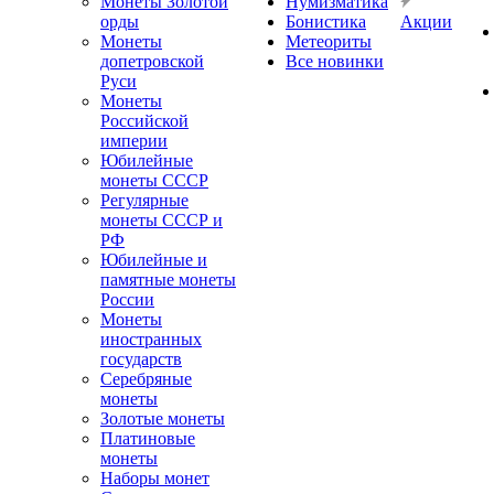
Монеты Золотой
Нумизматика
орды
Бонистика
Акции
Монеты
Метеориты
допетровской
Все новинки
Руси
Монеты
Российской
империи
Юбилейные
монеты СССР
Регулярные
монеты СССР и
РФ
Юбилейные и
памятные монеты
России
Монеты
иностранных
государств
Серебряные
монеты
Золотые монеты
Платиновые
монеты
Наборы монет