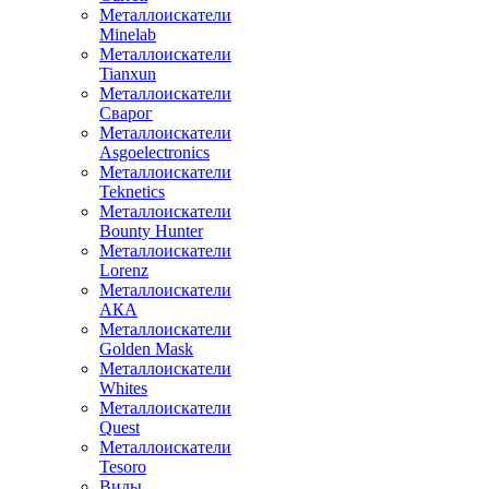
Металлоискатели
Minelab
Металлоискатели
Tianxun
Металлоискатели
Сварог
Металлоискатели
Asgoelectronics
Металлоискатели
Teknetics
Металлоискатели
Bounty Hunter
Металлоискатели
Lorenz
Металлоискатели
АКА
Металлоискатели
Golden Mask
Металлоискатели
Whites
Металлоискатели
Quest
Металлоискатели
Tesoro
Виды