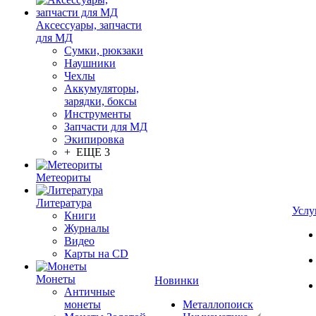
Аксессуары, запчасти
для МД
Сумки, рюкзаки
Наушники
Чехлы
Аккумуляторы,
зарядки, боксы
Инструменты
Запчасти для МД
Экипировка
+ ЕЩЕ 3
Метеориты
Литература
Услу
Книги
Журналы
Видео
Карты на CD
Монеты
Новинки
Античные
монеты
Металлопоиск