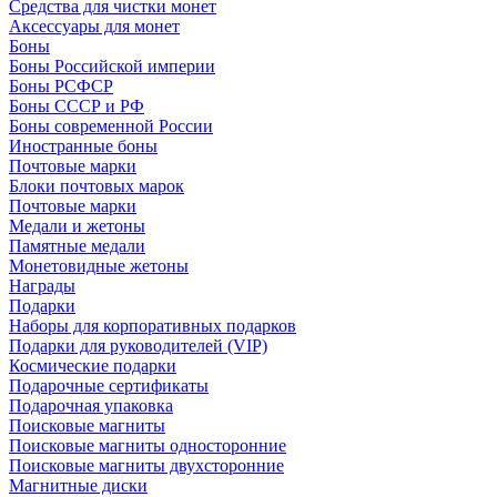
Средства для чистки монет
Аксессуары для монет
Боны
Боны Российской империи
Боны РСФСР
Боны СССР и РФ
Боны современной России
Иностранные боны
Почтовые марки
Блоки почтовых марок
Почтовые марки
Медали и жетоны
Памятные медали
Монетовидные жетоны
Награды
Подарки
Наборы для корпоративных подарков
Подарки для руководителей (VIP)
Космические подарки
Подарочные сертификаты
Подарочная упаковка
Поисковые магниты
Поисковые магниты односторонние
Поисковые магниты двухсторонние
Магнитные диски