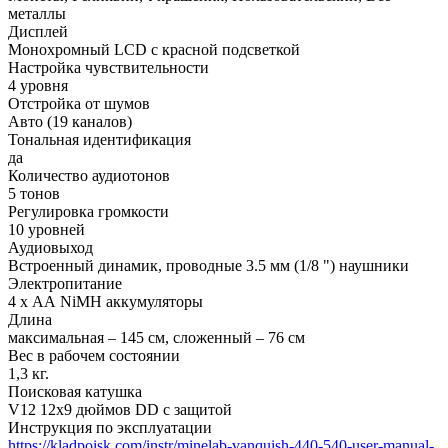
металлы
Дисплей
Монохромный LCD с красной подсветкой
Настройка чувствительности
4 уровня
Отстройка от шумов
Авто (19 каналов)
Тональная идентификация
да
Количество аудиотонов
5 тонов
Регулировка громкости
10 уровней
Аудиовыход
Встроенный динамик, проводные 3.5 мм (1/8 ") наушники
Электропитание
4 x АА NiMH аккумуляторы
Длина
максимальная – 145 см, сложенный – 76 см
Вес в рабочем состоянии
1,3 кг.
Поисковая катушка
V12 12x9 дюймов DD с защитой
Инструкция по эксплуатации
https://kladpoisk.com/instr/minelab-vanquish-440-540-user-manual-