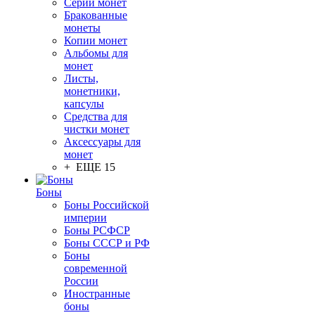
Серии монет
Бракованные
монеты
Копии монет
Альбомы для
монет
Листы,
монетники,
капсулы
Средства для
чистки монет
Аксессуары для
монет
+ ЕЩЕ 15
Боны
Боны Российской
империи
Боны РСФСР
Боны СССР и РФ
Боны
современной
России
Иностранные
боны