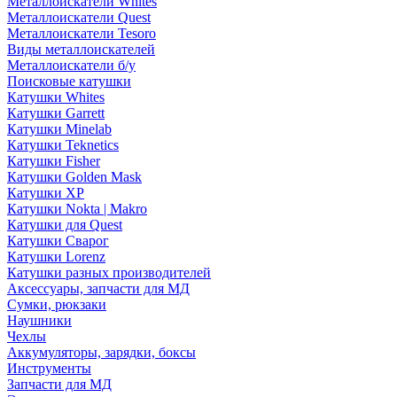
Металлоискатели Whites
Металлоискатели Quest
Металлоискатели Tesoro
Виды металлоискателей
Металлоискатели б/у
Поисковые катушки
Катушки Whites
Катушки Garrett
Катушки Minelab
Катушки Teknetics
Катушки Fisher
Катушки Golden Mask
Катушки XP
Катушки Nokta | Makro
Катушки для Quest
Катушки Сварог
Катушки Lorenz
Катушки разных производителей
Аксессуары, запчасти для МД
Сумки, рюкзаки
Наушники
Чехлы
Аккумуляторы, зарядки, боксы
Инструменты
Запчасти для МД