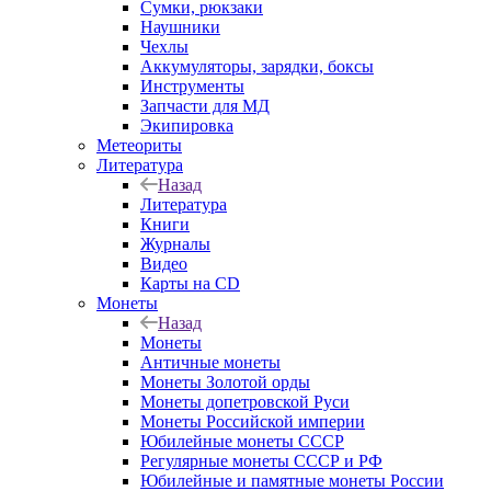
Сумки, рюкзаки
Наушники
Чехлы
Аккумуляторы, зарядки, боксы
Инструменты
Запчасти для МД
Экипировка
Метеориты
Литература
Назад
Литература
Книги
Журналы
Видео
Карты на CD
Монеты
Назад
Монеты
Античные монеты
Монеты Золотой орды
Монеты допетровской Руси
Монеты Российской империи
Юбилейные монеты СССР
Регулярные монеты СССР и РФ
Юбилейные и памятные монеты России