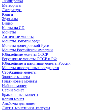
Экипировка
Метеориты
Литература
Книги
Журналы
Видео
Карты на CD
Монеты
Античные монеты
Монеты Золотой орды
Монеты допетровской Руси
Монеты Российской империи
Юбилейные монеты СССР
Регулярные монеты СССР и РФ
Юбилейные и памятные монеты России
Монеты иностранных государств
Серебряные монеты
Золотые монеты
Платиновые монеты
Наборы монет
Серии монет
Бракованные монеты
Копии монет
Альбомы для монет
Листы, монетники, капсулы