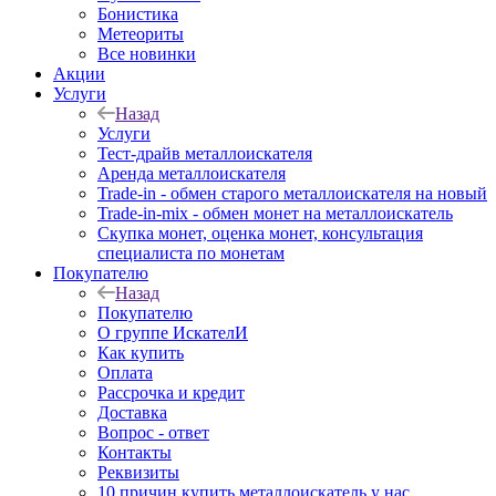
Бонистика
Метеориты
Все новинки
Акции
Услуги
Назад
Услуги
Тест-драйв металлоискателя
Аренда металлоискателя
Trade-in - обмен старого металлоискателя на новый
Trade-in-mix - обмен монет на металлоискатель
Скупка монет, оценка монет, консультация
специалиста по монетам
Покупателю
Назад
Покупателю
О группе ИскателИ
Как купить
Оплата
Рассрочка и кредит
Доставка
Вопрос - ответ
Контакты
Реквизиты
10 причин купить металлоискатель у нас