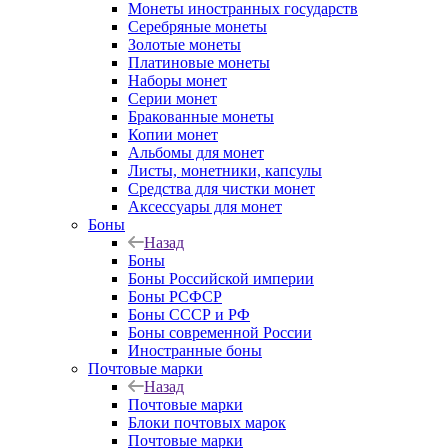
Монеты иностранных государств
Серебряные монеты
Золотые монеты
Платиновые монеты
Наборы монет
Серии монет
Бракованные монеты
Копии монет
Альбомы для монет
Листы, монетники, капсулы
Средства для чистки монет
Аксессуары для монет
Боны
Назад
Боны
Боны Российской империи
Боны РСФСР
Боны СССР и РФ
Боны современной России
Иностранные боны
Почтовые марки
Назад
Почтовые марки
Блоки почтовых марок
Почтовые марки