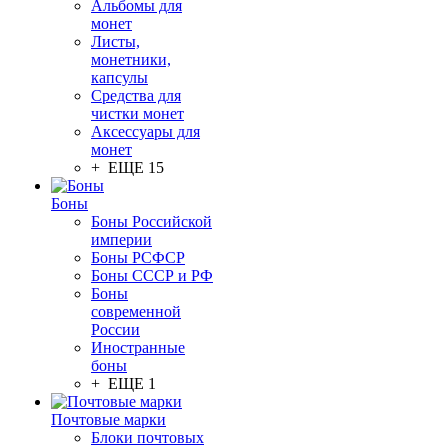
Альбомы для
монет
Листы,
монетники,
капсулы
Средства для
чистки монет
Аксессуары для
монет
+ ЕЩЕ 15
Боны
Боны Российской
империи
Боны РСФСР
Боны СССР и РФ
Боны
современной
России
Иностранные
боны
+ ЕЩЕ 1
Почтовые марки
Блоки почтовых