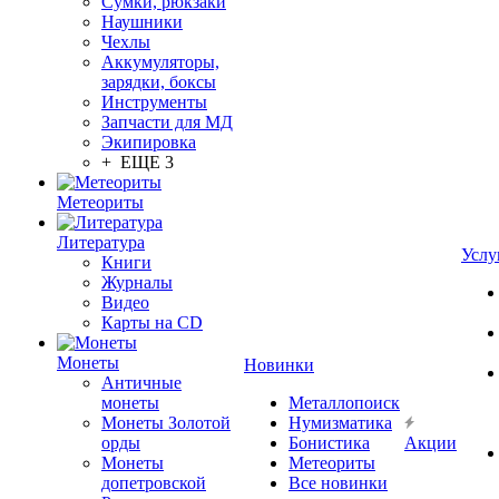
Сумки, рюкзаки
Наушники
Чехлы
Аккумуляторы,
зарядки, боксы
Инструменты
Запчасти для МД
Экипировка
+ ЕЩЕ 3
Метеориты
Литература
Услу
Книги
Журналы
Видео
Карты на CD
Монеты
Новинки
Античные
монеты
Металлопоиск
Монеты Золотой
Нумизматика
орды
Бонистика
Акции
Монеты
Метеориты
допетровской
Все новинки