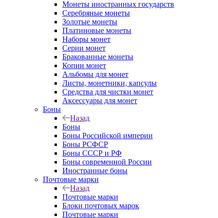
Монеты иностранных государств
Серебряные монеты
Золотые монеты
Платиновые монеты
Наборы монет
Серии монет
Бракованные монеты
Копии монет
Альбомы для монет
Листы, монетники, капсулы
Средства для чистки монет
Аксессуары для монет
Боны
Назад
Боны
Боны Российской империи
Боны РСФСР
Боны СССР и РФ
Боны современной России
Иностранные боны
Почтовые марки
Назад
Почтовые марки
Блоки почтовых марок
Почтовые марки