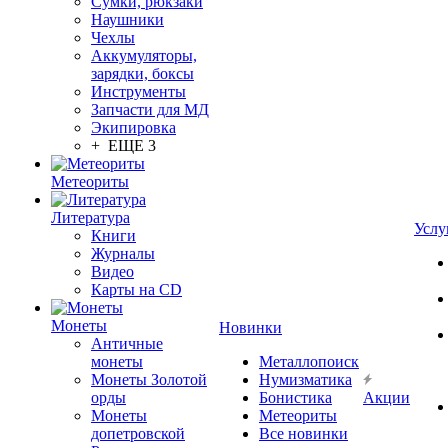
Сумки, рюкзаки
Наушники
Чехлы
Аккумуляторы,
зарядки, боксы
Инструменты
Запчасти для МД
Экипировка
+ ЕЩЕ 3
Метеориты
Литература
Услу
Книги
Журналы
Видео
Карты на CD
Монеты
Новинки
Античные
монеты
Металлопоиск
Монеты Золотой
Нумизматика
орды
Бонистика
Акции
Монеты
Метеориты
допетровской
Все новинки