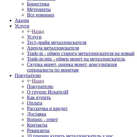
Бонистика
Метеориты
Все новинки
Акции
Услуги
Назад
Услуги
Тест-драйв металлоискателя
Аренда металлоискателя
Trade-in - обмен старого металлоискателя на новый
Trade-in-mix - обмен монет на металлоискатель
Скупка монет, оценка монет, консультация
специалиста по монетам
Покупателю
Назад
Покупателю
О группе ИскателИ
Как купить
Оплата
Рассрочка и кредит
Доставка
Вопрос - ответ
Контакты
Реквизиты
10 причин купить металлоискатель у нас