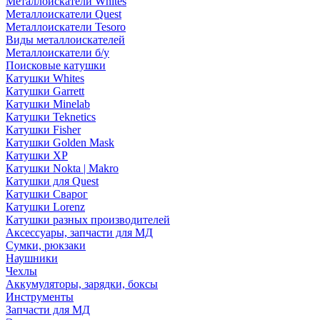
Металлоискатели Whites
Металлоискатели Quest
Металлоискатели Tesoro
Виды металлоискателей
Металлоискатели б/у
Поисковые катушки
Катушки Whites
Катушки Garrett
Катушки Minelab
Катушки Teknetics
Катушки Fisher
Катушки Golden Mask
Катушки XP
Катушки Nokta | Makro
Катушки для Quest
Катушки Сварог
Катушки Lorenz
Катушки разных производителей
Аксессуары, запчасти для МД
Сумки, рюкзаки
Наушники
Чехлы
Аккумуляторы, зарядки, боксы
Инструменты
Запчасти для МД