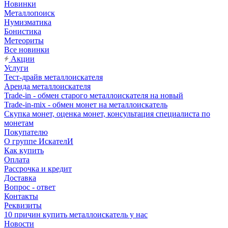
Новинки
Металлопоиск
Нумизматика
Бонистика
Метеориты
Все новинки
Акции
Услуги
Тест-драйв металлоискателя
Аренда металлоискателя
Trade-in - обмен старого металлоискателя на новый
Trade-in-mix - обмен монет на металлоискатель
Скупка монет, оценка монет, консультация специалиста по
монетам
Покупателю
О группе ИскателИ
Как купить
Оплата
Рассрочка и кредит
Доставка
Вопрос - ответ
Контакты
Реквизиты
10 причин купить металлоискатель у нас
Новости