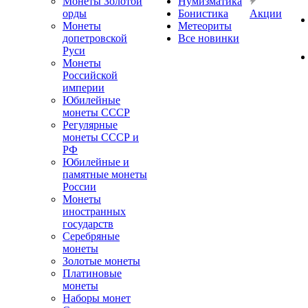
Монеты Золотой
Нумизматика
орды
Бонистика
Акции
Монеты
Метеориты
допетровской
Все новинки
Руси
Монеты
Российской
империи
Юбилейные
монеты СССР
Регулярные
монеты СССР и
РФ
Юбилейные и
памятные монеты
России
Монеты
иностранных
государств
Серебряные
монеты
Золотые монеты
Платиновые
монеты
Наборы монет