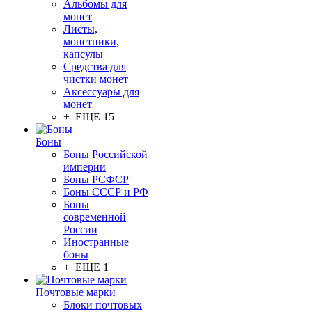
Альбомы для
монет
Листы,
монетники,
капсулы
Средства для
чистки монет
Аксессуары для
монет
+ ЕЩЕ 15
Боны
Боны Российской
империи
Боны РСФСР
Боны СССР и РФ
Боны
современной
России
Иностранные
боны
+ ЕЩЕ 1
Почтовые марки
Блоки почтовых