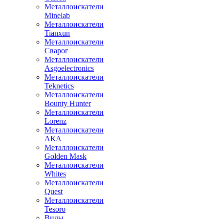
Металлоискатели
Minelab
Металлоискатели
Tianxun
Металлоискатели
Сварог
Металлоискатели
Asgoelectronics
Металлоискатели
Teknetics
Металлоискатели
Bounty Hunter
Металлоискатели
Lorenz
Металлоискатели
АКА
Металлоискатели
Golden Mask
Металлоискатели
Whites
Металлоискатели
Quest
Металлоискатели
Tesoro
Виды