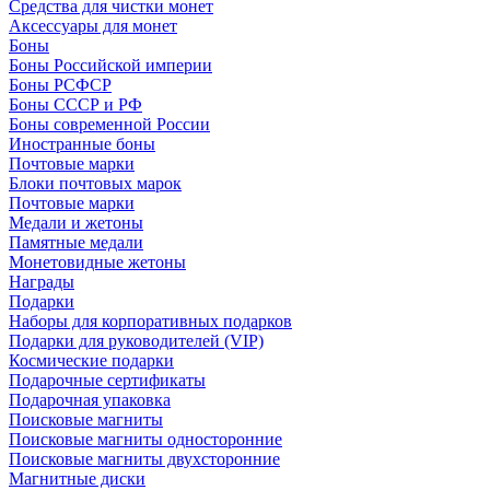
Средства для чистки монет
Аксессуары для монет
Боны
Боны Российской империи
Боны РСФСР
Боны СССР и РФ
Боны современной России
Иностранные боны
Почтовые марки
Блоки почтовых марок
Почтовые марки
Медали и жетоны
Памятные медали
Монетовидные жетоны
Награды
Подарки
Наборы для корпоративных подарков
Подарки для руководителей (VIP)
Космические подарки
Подарочные сертификаты
Подарочная упаковка
Поисковые магниты
Поисковые магниты односторонние
Поисковые магниты двухсторонние
Магнитные диски