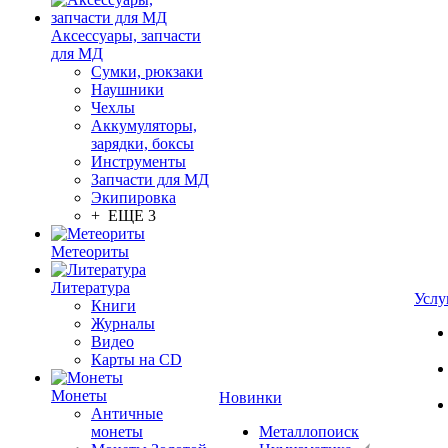
Аксессуары, запчасти
для МД
Сумки, рюкзаки
Наушники
Чехлы
Аккумуляторы,
зарядки, боксы
Инструменты
Запчасти для МД
Экипировка
+ ЕЩЕ 3
Метеориты
Литература
Услу
Книги
Журналы
Видео
Карты на CD
Монеты
Новинки
Античные
монеты
Металлопоиск