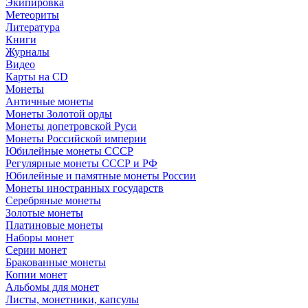
Экипировка
Метеориты
Литература
Книги
Журналы
Видео
Карты на CD
Монеты
Античные монеты
Монеты Золотой орды
Монеты допетровской Руси
Монеты Российской империи
Юбилейные монеты СССР
Регулярные монеты СССР и РФ
Юбилейные и памятные монеты России
Монеты иностранных государств
Серебряные монеты
Золотые монеты
Платиновые монеты
Наборы монет
Серии монет
Бракованные монеты
Копии монет
Альбомы для монет
Листы, монетники, капсулы