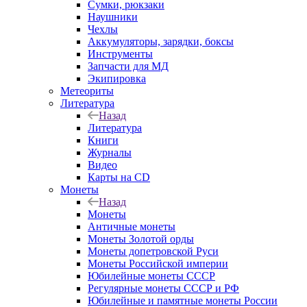
Сумки, рюкзаки
Наушники
Чехлы
Аккумуляторы, зарядки, боксы
Инструменты
Запчасти для МД
Экипировка
Метеориты
Литература
Назад
Литература
Книги
Журналы
Видео
Карты на CD
Монеты
Назад
Монеты
Античные монеты
Монеты Золотой орды
Монеты допетровской Руси
Монеты Российской империи
Юбилейные монеты СССР
Регулярные монеты СССР и РФ
Юбилейные и памятные монеты России