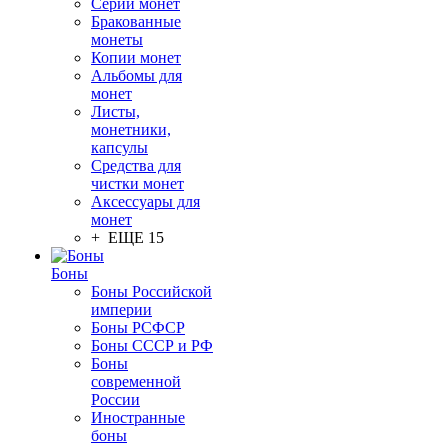
Серии монет
Бракованные
монеты
Копии монет
Альбомы для
монет
Листы,
монетники,
капсулы
Средства для
чистки монет
Аксессуары для
монет
+ ЕЩЕ 15
Боны
Боны Российской
империи
Боны РСФСР
Боны СССР и РФ
Боны
современной
России
Иностранные
боны