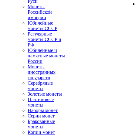
Руси
Монеты
Российской
империи
Юбилейные
монеты СССР
Регулярные
монеты СССР и
РФ
Юбилейные и
памятные монеты
России
Монеты
иностранных
государств
Серебряные
монеты
Золотые монеты
Платиновые
монеты
Наборы монет
Серии монет
Бракованные
монеты
Копии монет