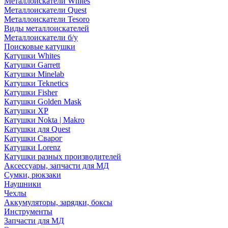
Металлоискатели Whites
Металлоискатели Quest
Металлоискатели Tesoro
Виды металлоискателей
Металлоискатели б/у
Поисковые катушки
Катушки Whites
Катушки Garrett
Катушки Minelab
Катушки Teknetics
Катушки Fisher
Катушки Golden Mask
Катушки XP
Катушки Nokta | Makro
Катушки для Quest
Катушки Сварог
Катушки Lorenz
Катушки разных производителей
Аксессуары, запчасти для МД
Сумки, рюкзаки
Наушники
Чехлы
Аккумуляторы, зарядки, боксы
Инструменты
Запчасти для МД