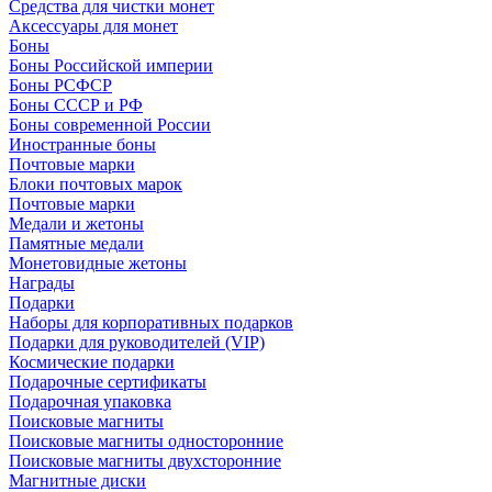
Средства для чистки монет
Аксессуары для монет
Боны
Боны Российской империи
Боны РСФСР
Боны СССР и РФ
Боны современной России
Иностранные боны
Почтовые марки
Блоки почтовых марок
Почтовые марки
Медали и жетоны
Памятные медали
Монетовидные жетоны
Награды
Подарки
Наборы для корпоративных подарков
Подарки для руководителей (VIP)
Космические подарки
Подарочные сертификаты
Подарочная упаковка
Поисковые магниты
Поисковые магниты односторонние
Поисковые магниты двухсторонние
Магнитные диски