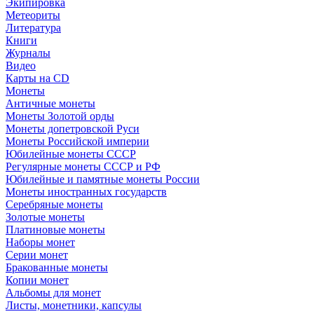
Экипировка
Метеориты
Литература
Книги
Журналы
Видео
Карты на CD
Монеты
Античные монеты
Монеты Золотой орды
Монеты допетровской Руси
Монеты Российской империи
Юбилейные монеты СССР
Регулярные монеты СССР и РФ
Юбилейные и памятные монеты России
Монеты иностранных государств
Серебряные монеты
Золотые монеты
Платиновые монеты
Наборы монет
Серии монет
Бракованные монеты
Копии монет
Альбомы для монет
Листы, монетники, капсулы