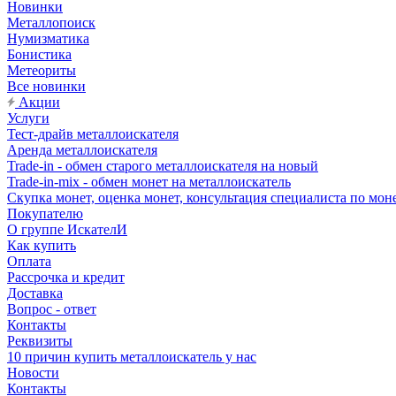
Новинки
Металлопоиск
Нумизматика
Бонистика
Метеориты
Все новинки
Акции
Услуги
Тест-драйв металлоискателя
Аренда металлоискателя
Trade-in - обмен старого металлоискателя на новый
Trade-in-mix - обмен монет на металлоискатель
Скупка монет, оценка монет, консультация специалиста по мон
Покупателю
О группе ИскателИ
Как купить
Оплата
Рассрочка и кредит
Доставка
Вопрос - ответ
Контакты
Реквизиты
10 причин купить металлоискатель у нас
Новости
Контакты