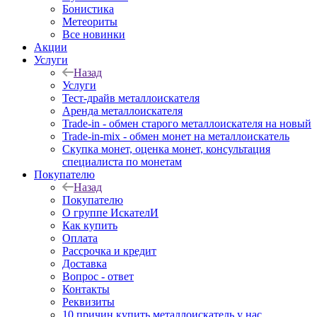
Бонистика
Метеориты
Все новинки
Акции
Услуги
Назад
Услуги
Тест-драйв металлоискателя
Аренда металлоискателя
Trade-in - обмен старого металлоискателя на новый
Trade-in-mix - обмен монет на металлоискатель
Скупка монет, оценка монет, консультация
специалиста по монетам
Покупателю
Назад
Покупателю
О группе ИскателИ
Как купить
Оплата
Рассрочка и кредит
Доставка
Вопрос - ответ
Контакты
Реквизиты
10 причин купить металлоискатель у нас