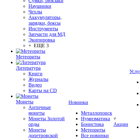
Сумки, рюкзаки
Наушники
Чехлы
Аккумуляторы,
зарядки, боксы
Инструменты
Запчасти для МД
Экипировка
+ ЕЩЕ 3
Метеориты
Литература
Услу
Книги
Журналы
Видео
Карты на CD
Монеты
Новинки
Античные
монеты
Металлопоиск
Монеты Золотой
Нумизматика
орды
Бонистика
Акции
Монеты
Метеориты
допетровской
Все новинки