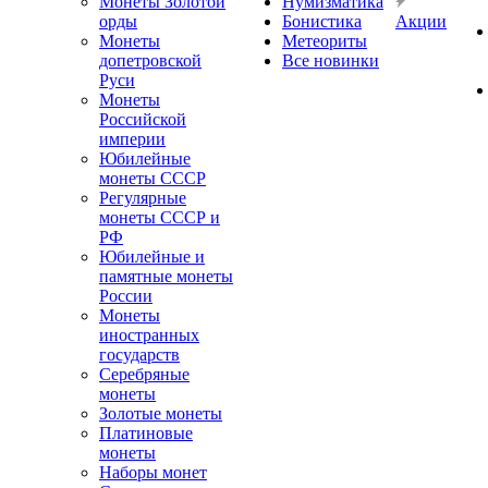
Монеты Золотой
Нумизматика
орды
Бонистика
Акции
Монеты
Метеориты
допетровской
Все новинки
Руси
Монеты
Российской
империи
Юбилейные
монеты СССР
Регулярные
монеты СССР и
РФ
Юбилейные и
памятные монеты
России
Монеты
иностранных
государств
Серебряные
монеты
Золотые монеты
Платиновые
монеты
Наборы монет