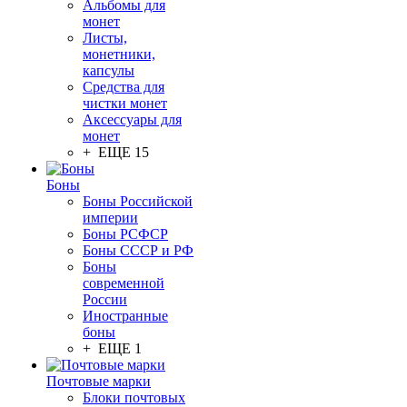
Альбомы для
монет
Листы,
монетники,
капсулы
Средства для
чистки монет
Аксессуары для
монет
+ ЕЩЕ 15
Боны
Боны Российской
империи
Боны РСФСР
Боны СССР и РФ
Боны
современной
России
Иностранные
боны
+ ЕЩЕ 1
Почтовые марки
Блоки почтовых