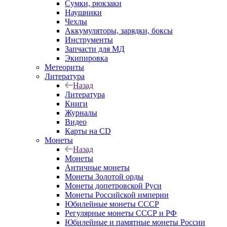
Сумки, рюкзаки
Наушники
Чехлы
Аккумуляторы, зарядки, боксы
Инструменты
Запчасти для МД
Экипировка
Метеориты
Литература
Назад
Литература
Книги
Журналы
Видео
Карты на CD
Монеты
Назад
Монеты
Античные монеты
Монеты Золотой орды
Монеты допетровской Руси
Монеты Российской империи
Юбилейные монеты СССР
Регулярные монеты СССР и РФ
Юбилейные и памятные монеты России