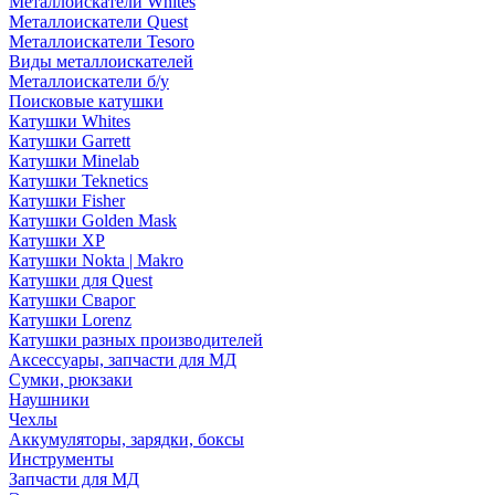
Металлоискатели Whites
Металлоискатели Quest
Металлоискатели Tesoro
Виды металлоискателей
Металлоискатели б/у
Поисковые катушки
Катушки Whites
Катушки Garrett
Катушки Minelab
Катушки Teknetics
Катушки Fisher
Катушки Golden Mask
Катушки XP
Катушки Nokta | Makro
Катушки для Quest
Катушки Сварог
Катушки Lorenz
Катушки разных производителей
Аксессуары, запчасти для МД
Сумки, рюкзаки
Наушники
Чехлы
Аккумуляторы, зарядки, боксы
Инструменты
Запчасти для МД