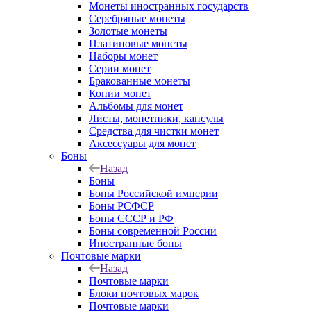
Монеты иностранных государств
Серебряные монеты
Золотые монеты
Платиновые монеты
Наборы монет
Серии монет
Бракованные монеты
Копии монет
Альбомы для монет
Листы, монетники, капсулы
Средства для чистки монет
Аксессуары для монет
Боны
Назад
Боны
Боны Российской империи
Боны РСФСР
Боны СССР и РФ
Боны современной России
Иностранные боны
Почтовые марки
Назад
Почтовые марки
Блоки почтовых марок
Почтовые марки