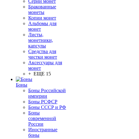
Серии монет
Бракованные
монеты
Копии монет
Альбомы для
монет
Листы,
монетники,
капсулы
Средства для
чистки монет
Аксессуары для
монет
+ ЕЩЕ 15
Боны
Боны Российской
империи
Боны РСФСР
Боны СССР и РФ
Боны
современной
России
Иностранные
боны