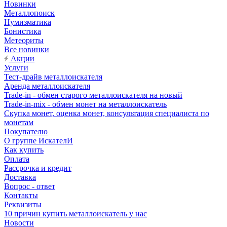
Новинки
Металлопоиск
Нумизматика
Бонистика
Метеориты
Все новинки
Акции
Услуги
Тест-драйв металлоискателя
Аренда металлоискателя
Trade-in - обмен старого металлоискателя на новый
Trade-in-mix - обмен монет на металлоискатель
Скупка монет, оценка монет, консультация специалиста по
монетам
Покупателю
О группе ИскателИ
Как купить
Оплата
Рассрочка и кредит
Доставка
Вопрос - ответ
Контакты
Реквизиты
10 причин купить металлоискатель у нас
Новости