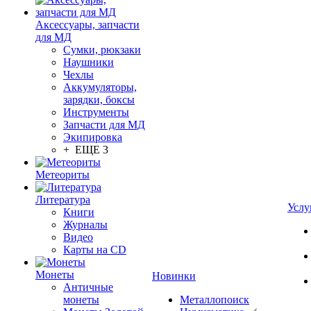
Аксессуары, запчасти
для МД
Сумки, рюкзаки
Наушники
Чехлы
Аккумуляторы,
зарядки, боксы
Инструменты
Запчасти для МД
Экипировка
+ ЕЩЕ 3
Метеориты
Литература
Услу
Книги
Журналы
Видео
Карты на CD
Монеты
Новинки
Античные
монеты
Металлопоиск