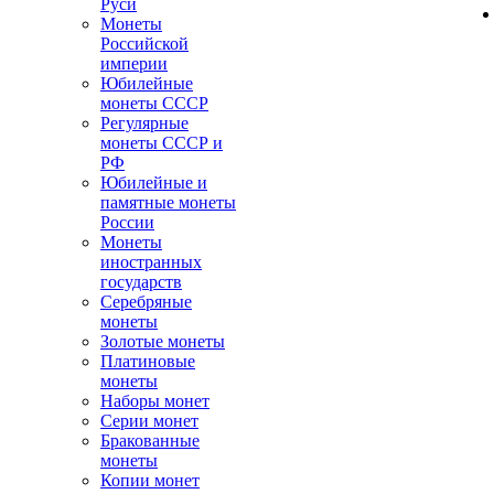
Руси
Монеты
Российской
империи
Юбилейные
монеты СССР
Регулярные
монеты СССР и
РФ
Юбилейные и
памятные монеты
России
Монеты
иностранных
государств
Серебряные
монеты
Золотые монеты
Платиновые
монеты
Наборы монет
Серии монет
Бракованные
монеты
Копии монет