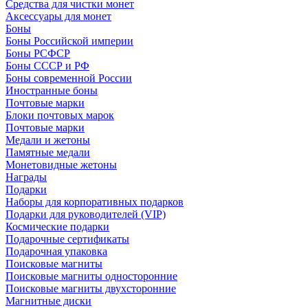
Средства для чистки монет
Аксессуары для монет
Боны
Боны Российской империи
Боны РСФСР
Боны СССР и РФ
Боны современной России
Иностранные боны
Почтовые марки
Блоки почтовых марок
Почтовые марки
Медали и жетоны
Памятные медали
Монетовидные жетоны
Награды
Подарки
Наборы для корпоративных подарков
Подарки для руководителей (VIP)
Космические подарки
Подарочные сертификаты
Подарочная упаковка
Поисковые магниты
Поисковые магниты односторонние
Поисковые магниты двухсторонние
Магнитные диски