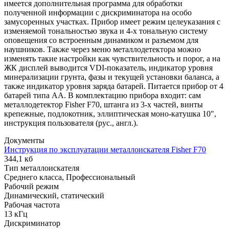
имеется дополнительная программа для обработки
полученной информации с дискриминатора на особо
замусоренных участках. Прибор имеет режим целеуказания с
изменяемой тональностью звука и 4-х тональную систему
оповещения со встроенным динамиком и разъемом для
наушников. Также через меню металлодетектора можно
изменять такие настройки как чувствительность и порог, а на
ЖК дисплей выводится VDI-показатель, индикатор уровня
минерализации грунта, фазы и текущей установки баланса, а
также индикатор уровня заряда батарей. Питается прибор от 4
батарей типа АА. В комплектацию прибора входит: сам
металлодетектор Fisher F70, штанга из 3-х частей, винты
крепежные, подлокотник, эллиптическая моно-катушка 10",
инструкция пользователя (рус., англ.).
Документы
Инструкция по эксплуатации металлоискателя Fisher F70
344,1 кб
Тип металлоискателя
Среднего класса, Профессиональный
Рабочий режим
Динамический, статический
Рабочая частота
13 кГц
Дискриминатор