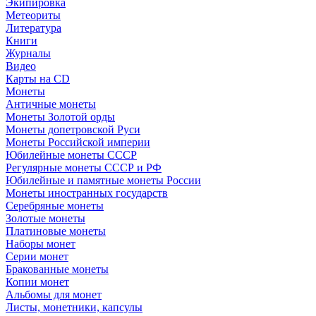
Экипировка
Метеориты
Литература
Книги
Журналы
Видео
Карты на CD
Монеты
Античные монеты
Монеты Золотой орды
Монеты допетровской Руси
Монеты Российской империи
Юбилейные монеты СССР
Регулярные монеты СССР и РФ
Юбилейные и памятные монеты России
Монеты иностранных государств
Серебряные монеты
Золотые монеты
Платиновые монеты
Наборы монет
Серии монет
Бракованные монеты
Копии монет
Альбомы для монет
Листы, монетники, капсулы