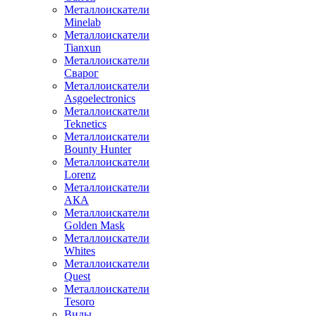
Металлоискатели
Minelab
Металлоискатели
Tianxun
Металлоискатели
Сварог
Металлоискатели
Asgoelectronics
Металлоискатели
Teknetics
Металлоискатели
Bounty Hunter
Металлоискатели
Lorenz
Металлоискатели
АКА
Металлоискатели
Golden Mask
Металлоискатели
Whites
Металлоискатели
Quest
Металлоискатели
Tesoro
Виды