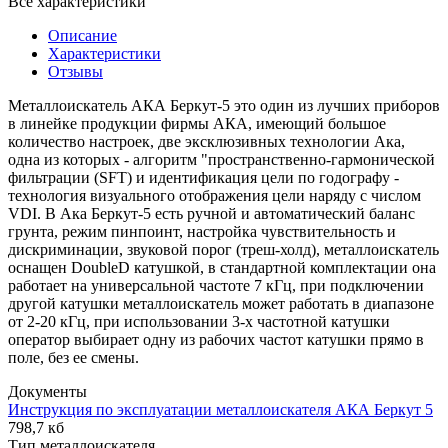
Все характеристики
Описание
Характеристики
Отзывы
Металлоискатель АКА Беркут-5 это один из лучших приборов
в линейке продукции фирмы АКА, имеющий большое
количество настроек, две эксклюзивных технологии Ака,
одна из которых - алгоритм "пространственно-гармонической
фильтрации (SFT) и идентификация цели по годографу -
технология визуального отображения цели наряду с числом
VDI. В Ака Беркут-5 есть ручной и автоматический баланс
грунта, режим пинпоинт, настройка чувствительность и
дискриминации, звуковой порог (треш-холд), металлоискатель
оснащен DoubleD катушкой, в стандартной комплектации она
работает на универсальной частоте 7 кГц, при подключении
другой катушки металлоискатель может работать в диапазоне
от 2-20 кГц, при использовании 3-х частотной катушки
оператор выбирает одну из рабочих частот катушки прямо в
поле, без ее смены.
Документы
Инструкция по эксплуатации металлоискателя АКА Беркут 5
798,7 кб
Тип металлоискателя