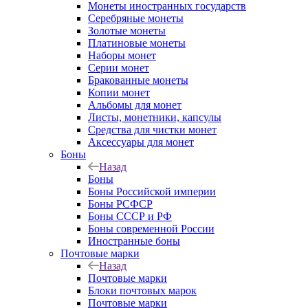
Монеты иностранных государств
Серебряные монеты
Золотые монеты
Платиновые монеты
Наборы монет
Серии монет
Бракованные монеты
Копии монет
Альбомы для монет
Листы, монетники, капсулы
Средства для чистки монет
Аксессуары для монет
Боны
Назад
Боны
Боны Российской империи
Боны РСФСР
Боны СССР и РФ
Боны современной России
Иностранные боны
Почтовые марки
Назад
Почтовые марки
Блоки почтовых марок
Почтовые марки