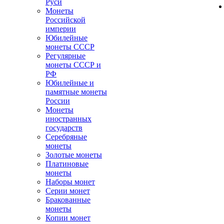
Руси
Монеты
Российской
империи
Юбилейные
монеты СССР
Регулярные
монеты СССР и
РФ
Юбилейные и
памятные монеты
России
Монеты
иностранных
государств
Серебряные
монеты
Золотые монеты
Платиновые
монеты
Наборы монет
Серии монет
Бракованные
монеты
Копии монет