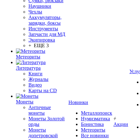
Сумки, рюкзаки
Наушники
Чехлы
Аккумуляторы,
зарядки, боксы
Инструменты
Запчасти для МД
Экипировка
+ ЕЩЕ 3
Метеориты
Литература
Услу
Книги
Журналы
Видео
Карты на CD
Монеты
Новинки
Античные
монеты
Металлопоиск
Монеты Золотой
Нумизматика
орды
Бонистика
Акции
Монеты
Метеориты
допетровской
Все новинки