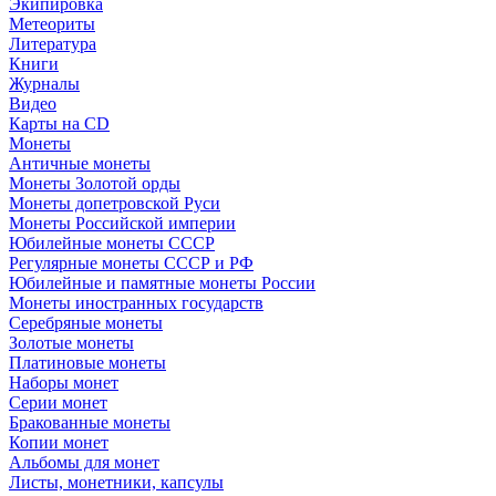
Экипировка
Метеориты
Литература
Книги
Журналы
Видео
Карты на CD
Монеты
Античные монеты
Монеты Золотой орды
Монеты допетровской Руси
Монеты Российской империи
Юбилейные монеты СССР
Регулярные монеты СССР и РФ
Юбилейные и памятные монеты России
Монеты иностранных государств
Серебряные монеты
Золотые монеты
Платиновые монеты
Наборы монет
Серии монет
Бракованные монеты
Копии монет
Альбомы для монет
Листы, монетники, капсулы