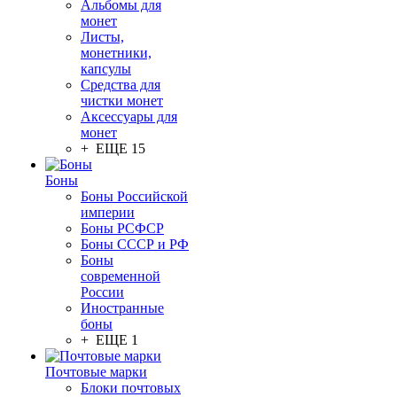
Альбомы для
монет
Листы,
монетники,
капсулы
Средства для
чистки монет
Аксессуары для
монет
+ ЕЩЕ 15
Боны
Боны Российской
империи
Боны РСФСР
Боны СССР и РФ
Боны
современной
России
Иностранные
боны
+ ЕЩЕ 1
Почтовые марки
Блоки почтовых