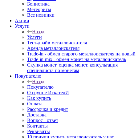
Бонистика
Метеориты
Все новинки
Акции
Услуги
Назад
Услуги
Тест-драйв металлоискателя
Аренда металлоискателя
Trade-in - обмен старого металлоискателя на новый
Trade-in-mix - обмен монет на металлоискатель
Скупка монет, оценка монет, консультация
специалиста по монетам
Покупателю
Назад
Покупателю
О группе ИскателИ
Как купить
Оплата
Рассрочка и кредит
Доставка
Вопрос - ответ
Контакты
Реквизиты
10 причин купить металлоискатель у нас