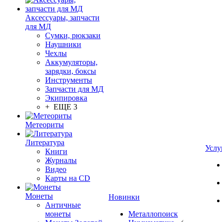
Аксессуары, запчасти
для МД
Сумки, рюкзаки
Наушники
Чехлы
Аккумуляторы,
зарядки, боксы
Инструменты
Запчасти для МД
Экипировка
+ ЕЩЕ 3
Метеориты
Литература
Услу
Книги
Журналы
Видео
Карты на CD
Монеты
Новинки
Античные
монеты
Металлопоиск