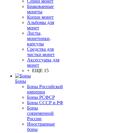
Серии монет
Бракованные
монеты
Копии монет
Альбомы для
монет
Листы,
монетники,
капсулы
Средства для
чистки монет
Аксессуары для
монет
+ ЕЩЕ 15
Боны
Боны Российской
империи
Боны РСФСР
Боны СССР и РФ
Боны
современной
России
Иностранные
боны