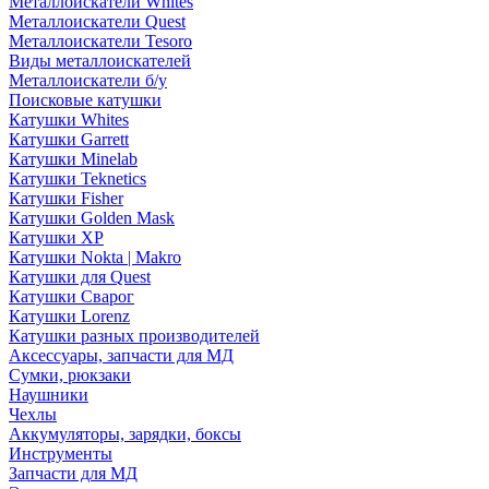
Металлоискатели Whites
Металлоискатели Quest
Металлоискатели Tesoro
Виды металлоискателей
Металлоискатели б/у
Поисковые катушки
Катушки Whites
Катушки Garrett
Катушки Minelab
Катушки Teknetics
Катушки Fisher
Катушки Golden Mask
Катушки XP
Катушки Nokta | Makro
Катушки для Quest
Катушки Сварог
Катушки Lorenz
Катушки разных производителей
Аксессуары, запчасти для МД
Сумки, рюкзаки
Наушники
Чехлы
Аккумуляторы, зарядки, боксы
Инструменты
Запчасти для МД