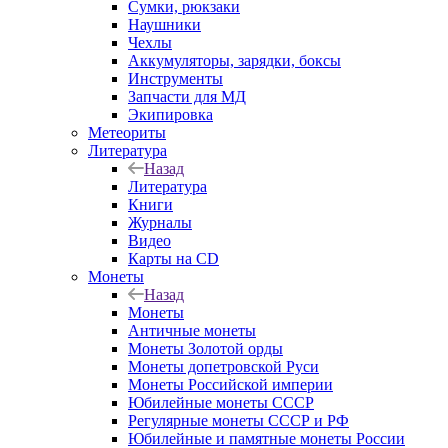
Сумки, рюкзаки
Наушники
Чехлы
Аккумуляторы, зарядки, боксы
Инструменты
Запчасти для МД
Экипировка
Метеориты
Литература
Назад
Литература
Книги
Журналы
Видео
Карты на CD
Монеты
Назад
Монеты
Античные монеты
Монеты Золотой орды
Монеты допетровской Руси
Монеты Российской империи
Юбилейные монеты СССР
Регулярные монеты СССР и РФ
Юбилейные и памятные монеты России