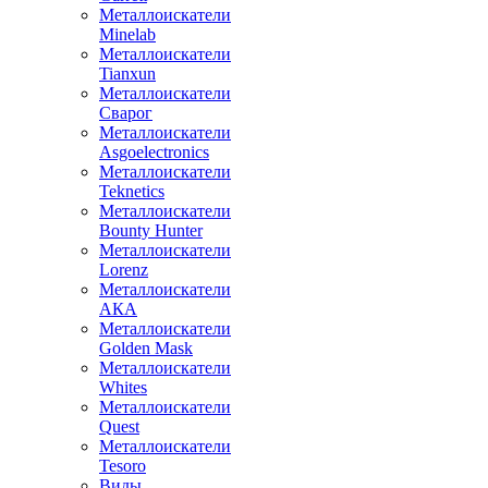
Металлоискатели
Minelab
Металлоискатели
Tianxun
Металлоискатели
Сварог
Металлоискатели
Asgoelectronics
Металлоискатели
Teknetics
Металлоискатели
Bounty Hunter
Металлоискатели
Lorenz
Металлоискатели
АКА
Металлоискатели
Golden Mask
Металлоискатели
Whites
Металлоискатели
Quest
Металлоискатели
Tesoro
Виды