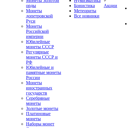
Монеты Золотой
Нумизматика
орды
Бонистика
Акции
Монеты
Метеориты
допетровской
Все новинки
Руси
Монеты
Российской
империи
Юбилейные
монеты СССР
Регулярные
монеты СССР и
РФ
Юбилейные и
памятные монеты
России
Монеты
иностранных
государств
Серебряные
монеты
Золотые монеты
Платиновые
монеты
Наборы монет