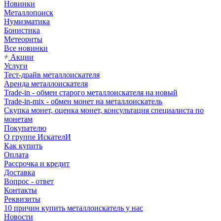
Новинки
Металлопоиск
Нумизматика
Бонистика
Метеориты
Все новинки
Акции
Услуги
Тест-драйв металлоискателя
Аренда металлоискателя
Trade-in - обмен старого металлоискателя на новый
Trade-in-mix - обмен монет на металлоискатель
Скупка монет, оценка монет, консультация специалиста по
монетам
Покупателю
О группе ИскателИ
Как купить
Оплата
Рассрочка и кредит
Доставка
Вопрос - ответ
Контакты
Реквизиты
10 причин купить металлоискатель у нас
Новости