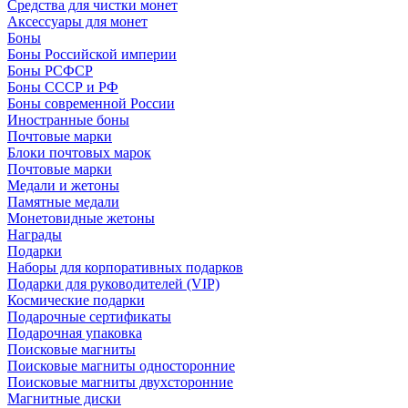
Средства для чистки монет
Аксессуары для монет
Боны
Боны Российской империи
Боны РСФСР
Боны СССР и РФ
Боны современной России
Иностранные боны
Почтовые марки
Блоки почтовых марок
Почтовые марки
Медали и жетоны
Памятные медали
Монетовидные жетоны
Награды
Подарки
Наборы для корпоративных подарков
Подарки для руководителей (VIP)
Космические подарки
Подарочные сертификаты
Подарочная упаковка
Поисковые магниты
Поисковые магниты односторонние
Поисковые магниты двухсторонние
Магнитные диски