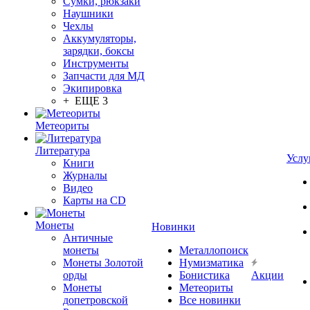
Сумки, рюкзаки
Наушники
Чехлы
Аккумуляторы,
зарядки, боксы
Инструменты
Запчасти для МД
Экипировка
+ ЕЩЕ 3
Метеориты
Литература
Услу
Книги
Журналы
Видео
Карты на CD
Монеты
Новинки
Античные
монеты
Металлопоиск
Монеты Золотой
Нумизматика
орды
Бонистика
Акции
Монеты
Метеориты
допетровской
Все новинки