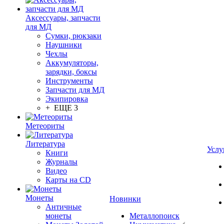
Аксессуары, запчасти
для МД
Сумки, рюкзаки
Наушники
Чехлы
Аккумуляторы,
зарядки, боксы
Инструменты
Запчасти для МД
Экипировка
+ ЕЩЕ 3
Метеориты
Литература
Услу
Книги
Журналы
Видео
Карты на CD
Монеты
Новинки
Античные
монеты
Металлопоиск