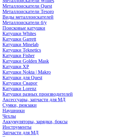
Металлоискатели Whites
Металлоискатели Quest
Металлоискатели Tesoro
Виды металлоискателей
Металлоискатели б/у
Поисковые катушки
Катушки Whites
Катушки Garrett
Катушки Minelab
Катушки Teknetics
Катушки Fisher
Катушки Golden Mask
Катушки XP
Катушки Nokta | Makro
Катушки для Quest
Катушки Сварог
Катушки Lorenz
Катушки разных производителей
Аксессуары, запчасти для МД
Сумки, рюкзаки
Наушники
Чехлы
Аккумуляторы, зарядки, боксы
Инструменты
Запчасти для МД