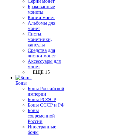
Серии монет
Бракованные
монеты
Копии монет
Альбомы для
монет
Листы,
монетники,
капсулы
Средства для
чистки монет
Аксессуары для
монет
+ ЕЩЕ 15
Боны
Боны Российской
империи
Боны РСФСР
Боны СССР и РФ
Боны
современной
России
Иностранные
боны