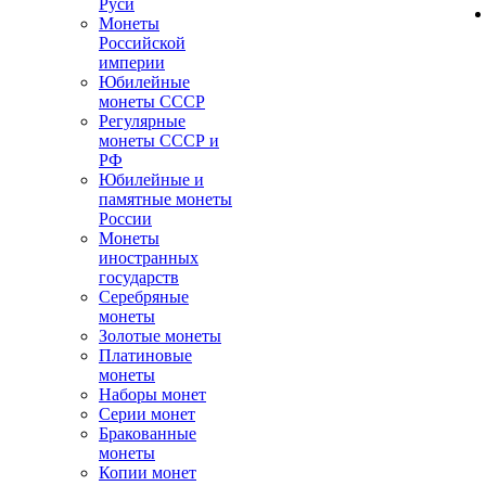
Руси
Монеты
Российской
империи
Юбилейные
монеты СССР
Регулярные
монеты СССР и
РФ
Юбилейные и
памятные монеты
России
Монеты
иностранных
государств
Серебряные
монеты
Золотые монеты
Платиновые
монеты
Наборы монет
Серии монет
Бракованные
монеты
Копии монет