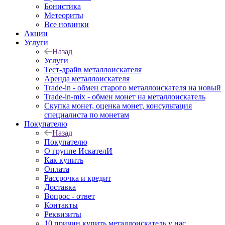
Бонистика
Метеориты
Все новинки
Акции
Услуги
Назад
Услуги
Тест-драйв металлоискателя
Аренда металлоискателя
Trade-in - обмен старого металлоискателя на новый
Trade-in-mix - обмен монет на металлоискатель
Скупка монет, оценка монет, консультация
специалиста по монетам
Покупателю
Назад
Покупателю
О группе ИскателИ
Как купить
Оплата
Рассрочка и кредит
Доставка
Вопрос - ответ
Контакты
Реквизиты
10 причин купить металлоискатель у нас