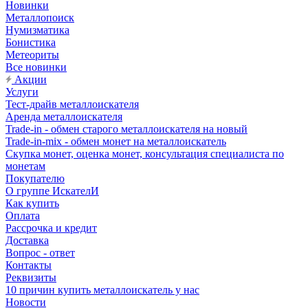
Новинки
Металлопоиск
Нумизматика
Бонистика
Метеориты
Все новинки
Акции
Услуги
Тест-драйв металлоискателя
Аренда металлоискателя
Trade-in - обмен старого металлоискателя на новый
Trade-in-mix - обмен монет на металлоискатель
Скупка монет, оценка монет, консультация специалиста по
монетам
Покупателю
О группе ИскателИ
Как купить
Оплата
Рассрочка и кредит
Доставка
Вопрос - ответ
Контакты
Реквизиты
10 причин купить металлоискатель у нас
Новости