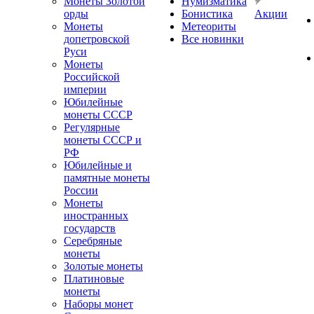
Монеты Золотой
Нумизматика
орды
Бонистика
Акции
Монеты
Метеориты
допетровской
Все новинки
Руси
Монеты
Российской
империи
Юбилейные
монеты СССР
Регулярные
монеты СССР и
РФ
Юбилейные и
памятные монеты
России
Монеты
иностранных
государств
Серебряные
монеты
Золотые монеты
Платиновые
монеты
Наборы монет