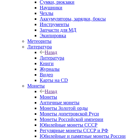
Сумки, рюкзаки
Наушники
Чехлы
Аккумуляторы, зарядки, боксы
Инструменты
Запчасти для МД
Экипировка
Метеориты
Литература
Назад
Литература
Книги
Журналы
Видео
Карты на CD
Монеты
Назад
Монеты
Античные монеты
Монеты Золотой орды
Монеты допетровской Руси
Монеты Российской империи
Юбилейные монеты СССР
Регулярные монеты СССР и РФ
Юбилейные и памятные монеты России