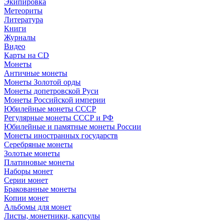
Экипировка
Метеориты
Литература
Книги
Журналы
Видео
Карты на CD
Монеты
Античные монеты
Монеты Золотой орды
Монеты допетровской Руси
Монеты Российской империи
Юбилейные монеты СССР
Регулярные монеты СССР и РФ
Юбилейные и памятные монеты России
Монеты иностранных государств
Серебряные монеты
Золотые монеты
Платиновые монеты
Наборы монет
Серии монет
Бракованные монеты
Копии монет
Альбомы для монет
Листы, монетники, капсулы