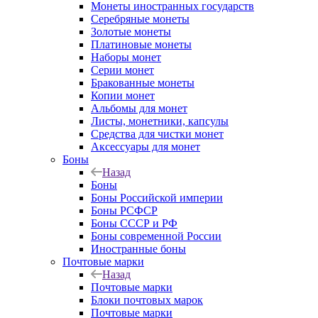
Монеты иностранных государств
Серебряные монеты
Золотые монеты
Платиновые монеты
Наборы монет
Серии монет
Бракованные монеты
Копии монет
Альбомы для монет
Листы, монетники, капсулы
Средства для чистки монет
Аксессуары для монет
Боны
Назад
Боны
Боны Российской империи
Боны РСФСР
Боны СССР и РФ
Боны современной России
Иностранные боны
Почтовые марки
Назад
Почтовые марки
Блоки почтовых марок
Почтовые марки