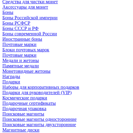
Средства для чистки монет
Аксессуары для монет
Боны
Боны Российской империи
Боны РСФСР
Боны СССР и РФ
Боны современной России
Иностранные боны
Почтовые марки
Блоки почтовых марок
Почтовые марки
Медали и жетоны
Памятные медали
Монетовидные жетоны
Награды
Подарки
Наборы для корпоративных подарков
Подарки для руководителей (VIP)
Космические подарки
Подарочные сертификаты
Подарочная упаковка
Поисковые магниты
Поисковые магниты односторонние
Поисковые магниты двухсторонние
Магнитные диски