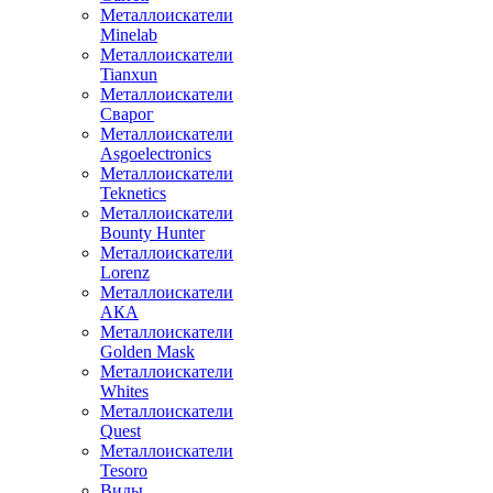
Металлоискатели
Minelab
Металлоискатели
Tianxun
Металлоискатели
Сварог
Металлоискатели
Asgoelectronics
Металлоискатели
Teknetics
Металлоискатели
Bounty Hunter
Металлоискатели
Lorenz
Металлоискатели
АКА
Металлоискатели
Golden Mask
Металлоискатели
Whites
Металлоискатели
Quest
Металлоискатели
Tesoro
Виды