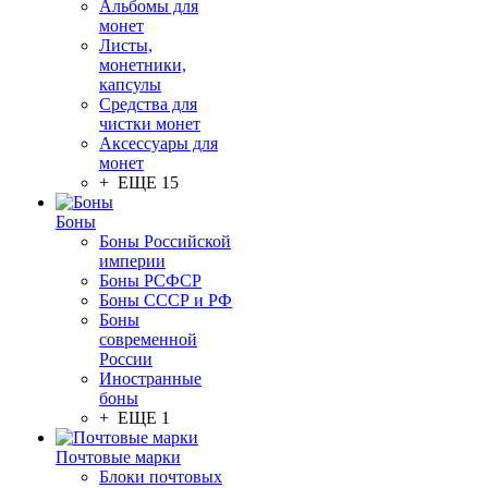
Альбомы для
монет
Листы,
монетники,
капсулы
Средства для
чистки монет
Аксессуары для
монет
+ ЕЩЕ 15
Боны
Боны Российской
империи
Боны РСФСР
Боны СССР и РФ
Боны
современной
России
Иностранные
боны
+ ЕЩЕ 1
Почтовые марки
Блоки почтовых