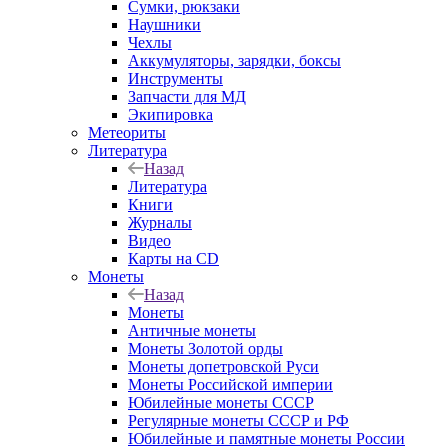
Сумки, рюкзаки
Наушники
Чехлы
Аккумуляторы, зарядки, боксы
Инструменты
Запчасти для МД
Экипировка
Метеориты
Литература
Назад
Литература
Книги
Журналы
Видео
Карты на CD
Монеты
Назад
Монеты
Античные монеты
Монеты Золотой орды
Монеты допетровской Руси
Монеты Российской империи
Юбилейные монеты СССР
Регулярные монеты СССР и РФ
Юбилейные и памятные монеты России