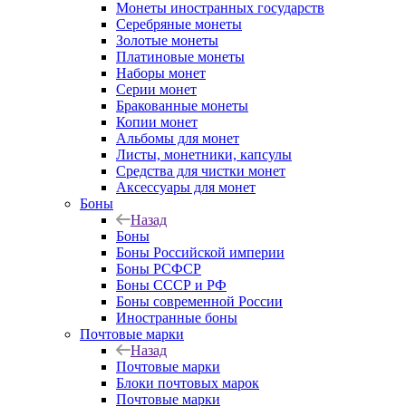
Монеты иностранных государств
Серебряные монеты
Золотые монеты
Платиновые монеты
Наборы монет
Серии монет
Бракованные монеты
Копии монет
Альбомы для монет
Листы, монетники, капсулы
Средства для чистки монет
Аксессуары для монет
Боны
Назад
Боны
Боны Российской империи
Боны РСФСР
Боны СССР и РФ
Боны современной России
Иностранные боны
Почтовые марки
Назад
Почтовые марки
Блоки почтовых марок
Почтовые марки