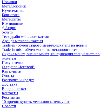
Новинки
Металлопоиск
Нумизматика
Бонистика
Метеориты
Все новинки
Акции
Услуги
Тест-драйв металлоискателя
Аренда металлоискателя
Trade-in - обмен старого металлоискателя на новый
Trade-in-mix - обмен монет на металлоискатель
Скупка монет, оценка монет, консультация специалиста по
монетам
Покупателю
О группе ИскателИ
Как купить
Оплата
Рассрочка и кредит
Доставка
Вопрос - ответ
Контакты
Реквизиты
10 причин купить металлоискатель у нас
Новости