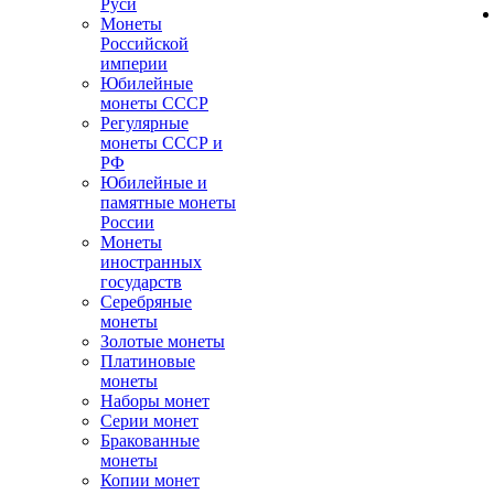
Руси
Монеты
Российской
империи
Юбилейные
монеты СССР
Регулярные
монеты СССР и
РФ
Юбилейные и
памятные монеты
России
Монеты
иностранных
государств
Серебряные
монеты
Золотые монеты
Платиновые
монеты
Наборы монет
Серии монет
Бракованные
монеты
Копии монет