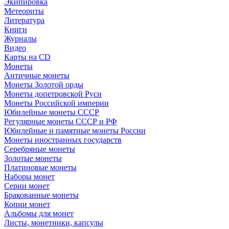
Экипировка
Метеориты
Литература
Книги
Журналы
Видео
Карты на CD
Монеты
Античные монеты
Монеты Золотой орды
Монеты допетровской Руси
Монеты Российской империи
Юбилейные монеты СССР
Регулярные монеты СССР и РФ
Юбилейные и памятные монеты России
Монеты иностранных государств
Серебряные монеты
Золотые монеты
Платиновые монеты
Наборы монет
Серии монет
Бракованные монеты
Копии монет
Альбомы для монет
Листы, монетники, капсулы