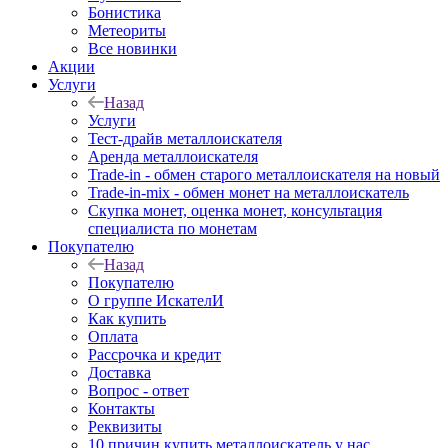
Бонистика
Метеориты
Все новинки
Акции
Услуги
Назад
Услуги
Тест-драйв металлоискателя
Аренда металлоискателя
Trade-in - обмен старого металлоискателя на новый
Trade-in-mix - обмен монет на металлоискатель
Скупка монет, оценка монет, консультация
специалиста по монетам
Покупателю
Назад
Покупателю
О группе ИскателИ
Как купить
Оплата
Рассрочка и кредит
Доставка
Вопрос - ответ
Контакты
Реквизиты
10 причин купить металлоискатель у нас