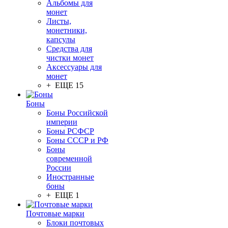
Альбомы для
монет
Листы,
монетники,
капсулы
Средства для
чистки монет
Аксессуары для
монет
+ ЕЩЕ 15
Боны
Боны Российской
империи
Боны РСФСР
Боны СССР и РФ
Боны
современной
России
Иностранные
боны
+ ЕЩЕ 1
Почтовые марки
Блоки почтовых