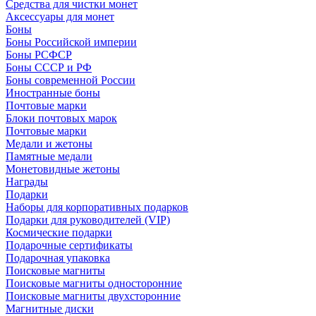
Средства для чистки монет
Аксессуары для монет
Боны
Боны Российской империи
Боны РСФСР
Боны СССР и РФ
Боны современной России
Иностранные боны
Почтовые марки
Блоки почтовых марок
Почтовые марки
Медали и жетоны
Памятные медали
Монетовидные жетоны
Награды
Подарки
Наборы для корпоративных подарков
Подарки для руководителей (VIP)
Космические подарки
Подарочные сертификаты
Подарочная упаковка
Поисковые магниты
Поисковые магниты односторонние
Поисковые магниты двухсторонние
Магнитные диски