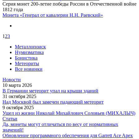
Серия монет 200-летие победы России в Отечественной войне
1812 года
Монета «Генерал от кавалерии Н.Н. Раевский»
1
2
3
Металлопоиск
Нумизматика
Бонистика
Метеориты
Все новинки
Новости
10 марта 2026
В Германии метеорит упал на крыши зданий
31 октября 2025
Над Москвой был замечен падающий метеорит
9 октября 2025
Ушел из жизни Николай Михайлович Соловьев (МИХАЛЫЧ)
Статьи
Да, монеты могут отличаться по весу от нормативных
значений!
Обновление программного обеспечения для Garrett Ace Apex