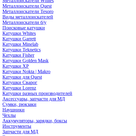
Металлоискатели Whites
Металлоискатели Quest
Металлоискатели Tesoro
Виды металлоискателей
Металлоискатели б/у
Поисковые катушки
Катушки Whites
Катушки Garrett
Катушки Minelab
Катушки Teknetics
Катушки Fisher
Катушки Golden Mask
Катушки XP
Катушки Nokta | Makro
Катушки для Quest
Катушки Сварог
Катушки Lorenz
Катушки разных производителей
Аксессуары, запчасти для МД
Сумки, рюкзаки
Наушники
Чехлы
Аккумуляторы, зарядки, боксы
Инструменты
Запчасти для МД