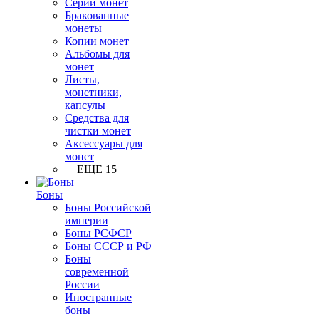
Серии монет
Бракованные
монеты
Копии монет
Альбомы для
монет
Листы,
монетники,
капсулы
Средства для
чистки монет
Аксессуары для
монет
+ ЕЩЕ 15
Боны
Боны Российской
империи
Боны РСФСР
Боны СССР и РФ
Боны
современной
России
Иностранные
боны