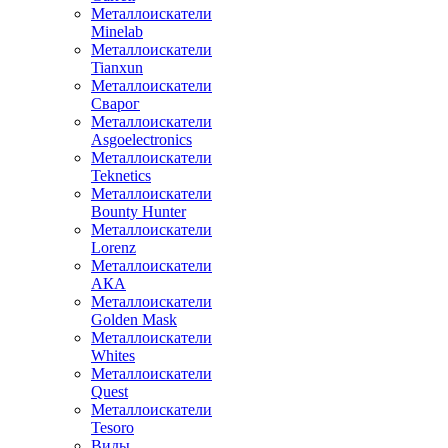
Металлоискатели
Minelab
Металлоискатели
Tianxun
Металлоискатели
Сварог
Металлоискатели
Asgoelectronics
Металлоискатели
Teknetics
Металлоискатели
Bounty Hunter
Металлоискатели
Lorenz
Металлоискатели
АКА
Металлоискатели
Golden Mask
Металлоискатели
Whites
Металлоискатели
Quest
Металлоискатели
Tesoro
Виды