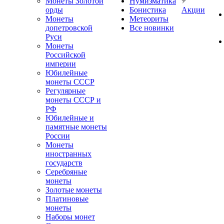
Монеты Золотой
Нумизматика
орды
Бонистика
Акции
Монеты
Метеориты
допетровской
Все новинки
Руси
Монеты
Российской
империи
Юбилейные
монеты СССР
Регулярные
монеты СССР и
РФ
Юбилейные и
памятные монеты
России
Монеты
иностранных
государств
Серебряные
монеты
Золотые монеты
Платиновые
монеты
Наборы монет