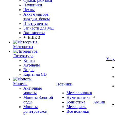
Сумки, рюкзаки
Наушники
Чехлы
Аккумуляторы,
зарядки, боксы
Инструменты
Запчасти для МД
Экипировка
+ ЕЩЕ 3
Метеориты
Литература
Услу
Книги
Журналы
Видео
Карты на CD
Монеты
Новинки
Античные
монеты
Металлопоиск
Монеты Золотой
Нумизматика
орды
Бонистика
Акции
Монеты
Метеориты
допетровской
Все новинки