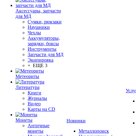
Аксессуары, запчасти
для МД
Сумки, рюкзаки
Наушники
Чехлы
Аккумуляторы,
зарядки, боксы
Инструменты
Запчасти для МД
Экипировка
+ ЕЩЕ 3
Метеориты
Литература
Услу
Книги
Журналы
Видео
Карты на CD
Монеты
Новинки
Античные
монеты
Металлопоиск