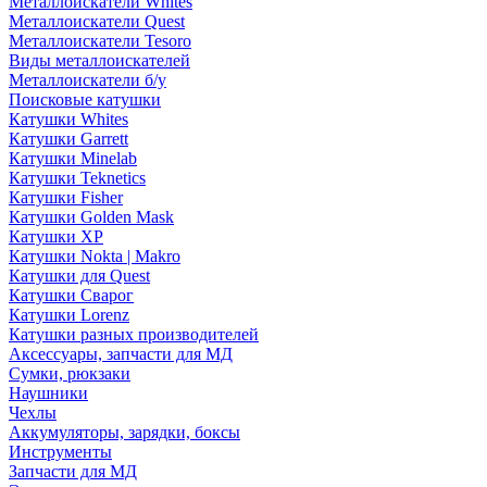
Металлоискатели Whites
Металлоискатели Quest
Металлоискатели Tesoro
Виды металлоискателей
Металлоискатели б/у
Поисковые катушки
Катушки Whites
Катушки Garrett
Катушки Minelab
Катушки Teknetics
Катушки Fisher
Катушки Golden Mask
Катушки XP
Катушки Nokta | Makro
Катушки для Quest
Катушки Сварог
Катушки Lorenz
Катушки разных производителей
Аксессуары, запчасти для МД
Сумки, рюкзаки
Наушники
Чехлы
Аккумуляторы, зарядки, боксы
Инструменты
Запчасти для МД