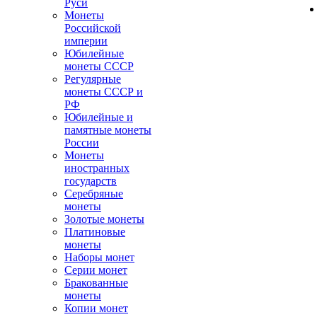
Руси
Монеты
Российской
империи
Юбилейные
монеты СССР
Регулярные
монеты СССР и
РФ
Юбилейные и
памятные монеты
России
Монеты
иностранных
государств
Серебряные
монеты
Золотые монеты
Платиновые
монеты
Наборы монет
Серии монет
Бракованные
монеты
Копии монет