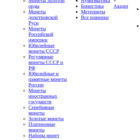
Монеты Золотой
Нумизматика
орды
Бонистика
Акции
Монеты
Метеориты
допетровской
Все новинки
Руси
Монеты
Российской
империи
Юбилейные
монеты СССР
Регулярные
монеты СССР и
РФ
Юбилейные и
памятные монеты
России
Монеты
иностранных
государств
Серебряные
монеты
Золотые монеты
Платиновые
монеты
Наборы монет