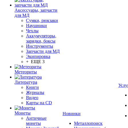
Аксессуары, запчасти
для МД
Сумки, рюкзаки
Наушники
Чехлы
Аккумуляторы,
зарядки, боксы
Инструменты
Запчасти для МД
Экипировка
+ ЕЩЕ 3
Метеориты
Литература
Услу
Книги
Журналы
Видео
Карты на CD
Монеты
Новинки
Античные
монеты
Металлопоиск