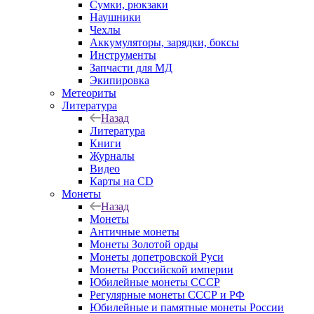
Сумки, рюкзаки
Наушники
Чехлы
Аккумуляторы, зарядки, боксы
Инструменты
Запчасти для МД
Экипировка
Метеориты
Литература
Назад
Литература
Книги
Журналы
Видео
Карты на CD
Монеты
Назад
Монеты
Античные монеты
Монеты Золотой орды
Монеты допетровской Руси
Монеты Российской империи
Юбилейные монеты СССР
Регулярные монеты СССР и РФ
Юбилейные и памятные монеты России