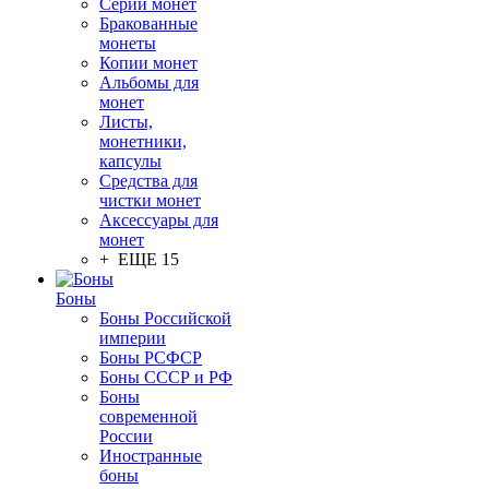
Серии монет
Бракованные
монеты
Копии монет
Альбомы для
монет
Листы,
монетники,
капсулы
Средства для
чистки монет
Аксессуары для
монет
+ ЕЩЕ 15
Боны
Боны Российской
империи
Боны РСФСР
Боны СССР и РФ
Боны
современной
России
Иностранные
боны