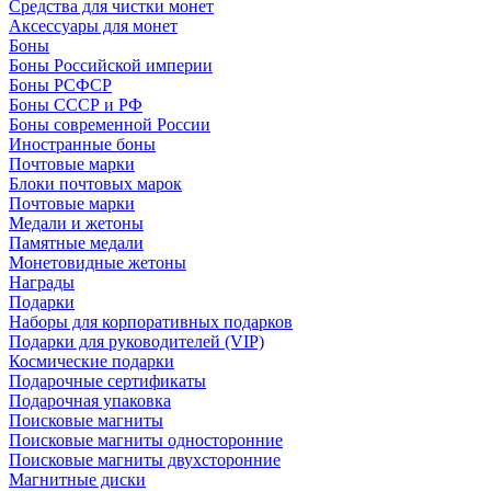
Средства для чистки монет
Аксессуары для монет
Боны
Боны Российской империи
Боны РСФСР
Боны СССР и РФ
Боны современной России
Иностранные боны
Почтовые марки
Блоки почтовых марок
Почтовые марки
Медали и жетоны
Памятные медали
Монетовидные жетоны
Награды
Подарки
Наборы для корпоративных подарков
Подарки для руководителей (VIP)
Космические подарки
Подарочные сертификаты
Подарочная упаковка
Поисковые магниты
Поисковые магниты односторонние
Поисковые магниты двухсторонние
Магнитные диски