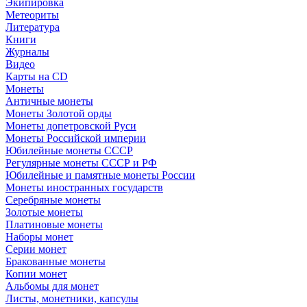
Экипировка
Метеориты
Литература
Книги
Журналы
Видео
Карты на CD
Монеты
Античные монеты
Монеты Золотой орды
Монеты допетровской Руси
Монеты Российской империи
Юбилейные монеты СССР
Регулярные монеты СССР и РФ
Юбилейные и памятные монеты России
Монеты иностранных государств
Серебряные монеты
Золотые монеты
Платиновые монеты
Наборы монет
Серии монет
Бракованные монеты
Копии монет
Альбомы для монет
Листы, монетники, капсулы