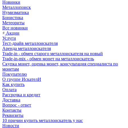
Новинки
Металлопоиск
Нумизматика
Бонистика
Метеориты
Все новинки
Акции
Услуги
Тест-драйв металлоискателя
Аренда металлоискателя
Trade-in - обмен старого металлоискателя на новый
Trade-in-mix - обмен монет на металлоискатель
Скупка монет, оценка монет, консультация специалиста по
монетам
Покупателю
О группе ИскателИ
Как купить
Оплата
Рассрочка и кредит
Доставка
Вопрос - ответ
Контакты
Реквизиты
10 причин купить металлоискатель у нас
Новости