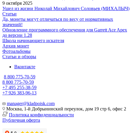
9 октября 2025
Ушел из жизни Николай Михайлович Соловьев (МИХАЛЫЧ)
Статьи
Да, монеты могут отличаться по весу от нормативных
значений!
Обновление программного обеспечения для Garrett Ace Apex
до версии 1.28
Школа начинающего искателя
Архив монет
Фотоальбомы
Статьи и обзоры
Вконтакте
8 800 775-70-59
8 800 775-70-59
+7 495 255-38-59
+7 926 383-96-13
manager@kladpoisk.com
Москва, 1-й Добрынинский переулок, дом 19 стр 6, офис 2
Политика конфиденциальности
Публичная оферта