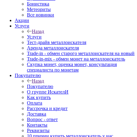
Бонистика
Метеориты
Все новинки
Акции
Услуги
Назад
Услуги
Тест-драйв металлоискателя
Аренда металлоискателя
Trade-in - обмен старого металлоискателя на новый
Trade-in-mix - обмен монет на металлоискатель
Скупка монет, оценка монет, консультация
специалиста по монетам
Покупателю
Назад
Покупателю
О группе ИскателИ
Как купить
Оплата
Рассрочка и кредит
Доставка
Вопрос - ответ
Контакты
Реквизиты
10 причин купить металлоискатель у нас