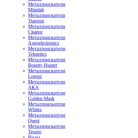
Металлоискатели
Minelab
Металлоискатели
Tianxun
Металлоискатели
Сварог
Металлоискатели
Asgoelectronics
Металлоискатели
Teknetics
Металлоискатели
Bounty Hunter
Металлоискатели
Lorenz
Металлоискатели
АКА
Металлоискатели
Golden Mask
Металлоискатели
Whites
Металлоискатели
Quest
Металлоискатели
Tesoro
Виды