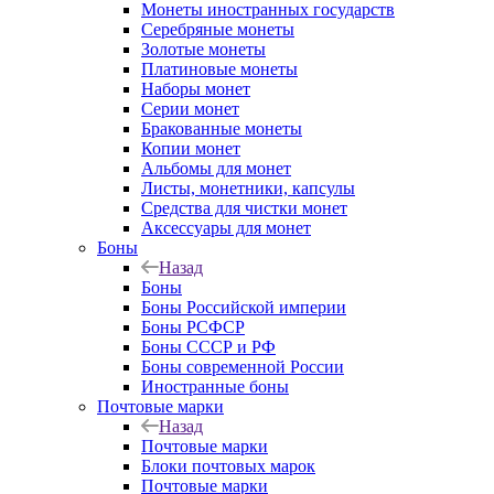
Монеты иностранных государств
Серебряные монеты
Золотые монеты
Платиновые монеты
Наборы монет
Серии монет
Бракованные монеты
Копии монет
Альбомы для монет
Листы, монетники, капсулы
Средства для чистки монет
Аксессуары для монет
Боны
Назад
Боны
Боны Российской империи
Боны РСФСР
Боны СССР и РФ
Боны современной России
Иностранные боны
Почтовые марки
Назад
Почтовые марки
Блоки почтовых марок
Почтовые марки