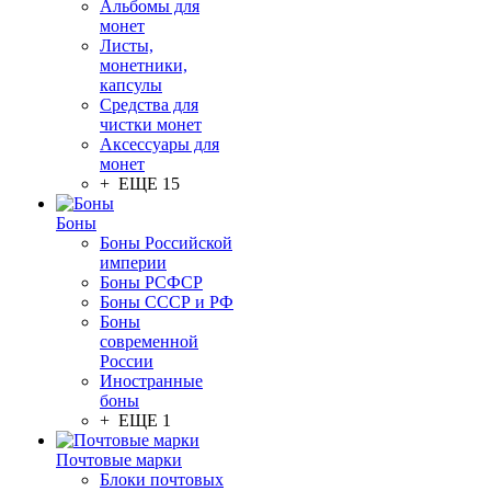
Альбомы для
монет
Листы,
монетники,
капсулы
Средства для
чистки монет
Аксессуары для
монет
+ ЕЩЕ 15
Боны
Боны Российской
империи
Боны РСФСР
Боны СССР и РФ
Боны
современной
России
Иностранные
боны
+ ЕЩЕ 1
Почтовые марки
Блоки почтовых