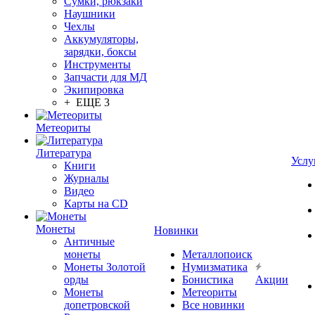
Сумки, рюкзаки
Наушники
Чехлы
Аккумуляторы,
зарядки, боксы
Инструменты
Запчасти для МД
Экипировка
+ ЕЩЕ 3
Метеориты
Литература
Услу
Книги
Журналы
Видео
Карты на CD
Монеты
Новинки
Античные
монеты
Металлопоиск
Монеты Золотой
Нумизматика
орды
Бонистика
Акции
Монеты
Метеориты
допетровской
Все новинки