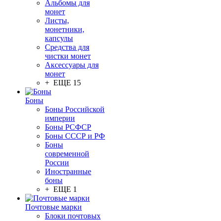
Альбомы для
монет
Листы,
монетники,
капсулы
Средства для
чистки монет
Аксессуары для
монет
+ ЕЩЕ 15
Боны
Боны Российской
империи
Боны РСФСР
Боны СССР и РФ
Боны
современной
России
Иностранные
боны
+ ЕЩЕ 1
Почтовые марки
Блоки почтовых