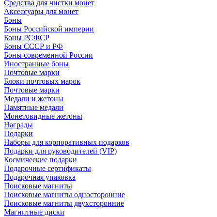
Средства для чистки монет
Аксессуары для монет
Боны
Боны Российской империи
Боны РСФСР
Боны СССР и РФ
Боны современной России
Иностранные боны
Почтовые марки
Блоки почтовых марок
Почтовые марки
Медали и жетоны
Памятные медали
Монетовидные жетоны
Награды
Подарки
Наборы для корпоративных подарков
Подарки для руководителей (VIP)
Космические подарки
Подарочные сертификаты
Подарочная упаковка
Поисковые магниты
Поисковые магниты односторонние
Поисковые магниты двухсторонние
Магнитные диски