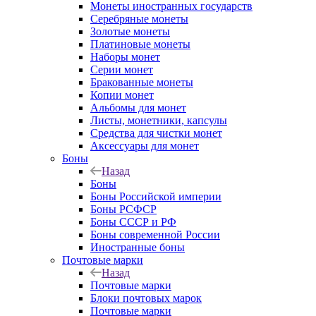
Монеты иностранных государств
Серебряные монеты
Золотые монеты
Платиновые монеты
Наборы монет
Серии монет
Бракованные монеты
Копии монет
Альбомы для монет
Листы, монетники, капсулы
Средства для чистки монет
Аксессуары для монет
Боны
Назад
Боны
Боны Российской империи
Боны РСФСР
Боны СССР и РФ
Боны современной России
Иностранные боны
Почтовые марки
Назад
Почтовые марки
Блоки почтовых марок
Почтовые марки