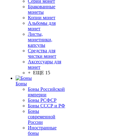
Серии монет
Бракованные
монеты
Копии монет
Альбомы для
монет
Листы,
монетники,
капсулы
Средства для
чистки монет
Аксессуары для
монет
+ ЕЩЕ 15
Боны
Боны Российской
империи
Боны РСФСР
Боны СССР и РФ
Боны
современной
России
Иностранные
боны