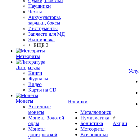
Сумки, рюкзаки
Наушники
Чехлы
Аккумуляторы,
зарядки, боксы
Инструменты
Запчасти для МД
Экипировка
+ ЕЩЕ 3
Метеориты
Литература
Услу
Книги
Журналы
Видео
Карты на CD
Монеты
Новинки
Античные
монеты
Металлопоиск
Монеты Золотой
Нумизматика
орды
Бонистика
Акции
Монеты
Метеориты
допетровской
Все новинки