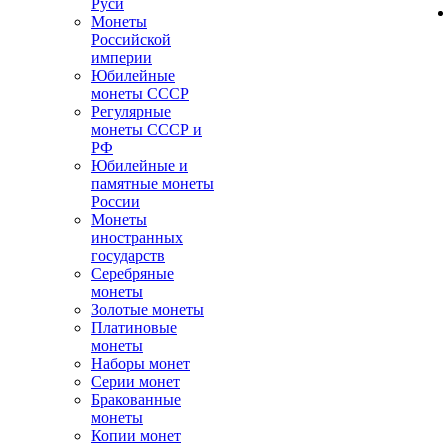
Руси
Монеты
Российской
империи
Юбилейные
монеты СССР
Регулярные
монеты СССР и
РФ
Юбилейные и
памятные монеты
России
Монеты
иностранных
государств
Серебряные
монеты
Золотые монеты
Платиновые
монеты
Наборы монет
Серии монет
Бракованные
монеты
Копии монет