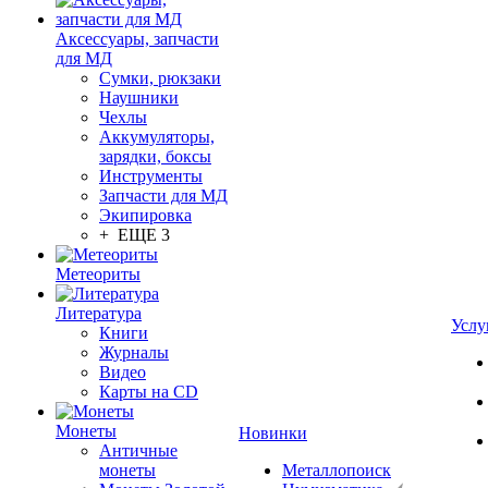
Аксессуары, запчасти
для МД
Сумки, рюкзаки
Наушники
Чехлы
Аккумуляторы,
зарядки, боксы
Инструменты
Запчасти для МД
Экипировка
+ ЕЩЕ 3
Метеориты
Литература
Услу
Книги
Журналы
Видео
Карты на CD
Монеты
Новинки
Античные
монеты
Металлопоиск