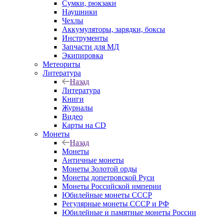
Сумки, рюкзаки
Наушники
Чехлы
Аккумуляторы, зарядки, боксы
Инструменты
Запчасти для МД
Экипировка
Метеориты
Литература
Назад
Литература
Книги
Журналы
Видео
Карты на CD
Монеты
Назад
Монеты
Античные монеты
Монеты Золотой орды
Монеты допетровской Руси
Монеты Российской империи
Юбилейные монеты СССР
Регулярные монеты СССР и РФ
Юбилейные и памятные монеты России