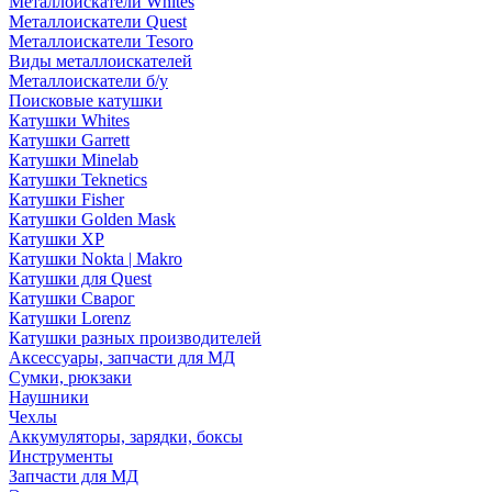
Металлоискатели Whites
Металлоискатели Quest
Металлоискатели Tesoro
Виды металлоискателей
Металлоискатели б/у
Поисковые катушки
Катушки Whites
Катушки Garrett
Катушки Minelab
Катушки Teknetics
Катушки Fisher
Катушки Golden Mask
Катушки XP
Катушки Nokta | Makro
Катушки для Quest
Катушки Сварог
Катушки Lorenz
Катушки разных производителей
Аксессуары, запчасти для МД
Сумки, рюкзаки
Наушники
Чехлы
Аккумуляторы, зарядки, боксы
Инструменты
Запчасти для МД