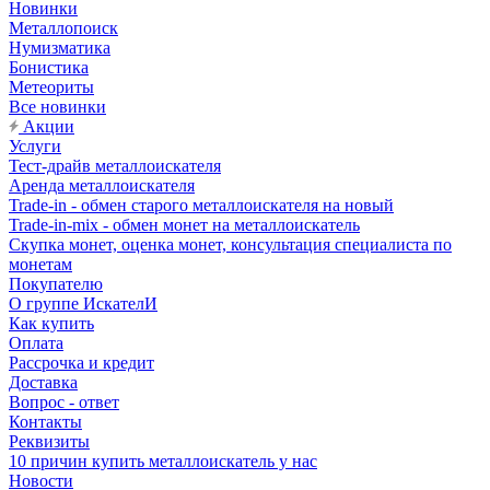
Новинки
Металлопоиск
Нумизматика
Бонистика
Метеориты
Все новинки
Акции
Услуги
Тест-драйв металлоискателя
Аренда металлоискателя
Trade-in - обмен старого металлоискателя на новый
Trade-in-mix - обмен монет на металлоискатель
Скупка монет, оценка монет, консультация специалиста по
монетам
Покупателю
О группе ИскателИ
Как купить
Оплата
Рассрочка и кредит
Доставка
Вопрос - ответ
Контакты
Реквизиты
10 причин купить металлоискатель у нас
Новости