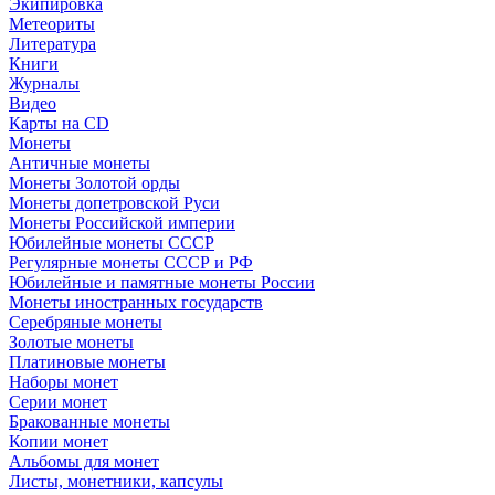
Экипировка
Метеориты
Литература
Книги
Журналы
Видео
Карты на CD
Монеты
Античные монеты
Монеты Золотой орды
Монеты допетровской Руси
Монеты Российской империи
Юбилейные монеты СССР
Регулярные монеты СССР и РФ
Юбилейные и памятные монеты России
Монеты иностранных государств
Серебряные монеты
Золотые монеты
Платиновые монеты
Наборы монет
Серии монет
Бракованные монеты
Копии монет
Альбомы для монет
Листы, монетники, капсулы