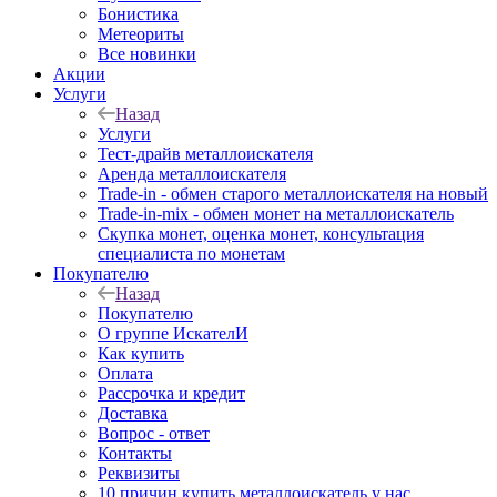
Бонистика
Метеориты
Все новинки
Акции
Услуги
Назад
Услуги
Тест-драйв металлоискателя
Аренда металлоискателя
Trade-in - обмен старого металлоискателя на новый
Trade-in-mix - обмен монет на металлоискатель
Скупка монет, оценка монет, консультация
специалиста по монетам
Покупателю
Назад
Покупателю
О группе ИскателИ
Как купить
Оплата
Рассрочка и кредит
Доставка
Вопрос - ответ
Контакты
Реквизиты
10 причин купить металлоискатель у нас