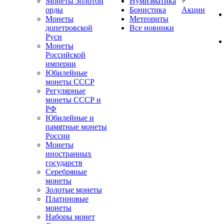
Монеты Золотой
Нумизматика
орды
Бонистика
Акции
Монеты
Метеориты
допетровской
Все новинки
Руси
Монеты
Российской
империи
Юбилейные
монеты СССР
Регулярные
монеты СССР и
РФ
Юбилейные и
памятные монеты
России
Монеты
иностранных
государств
Серебряные
монеты
Золотые монеты
Платиновые
монеты
Наборы монет