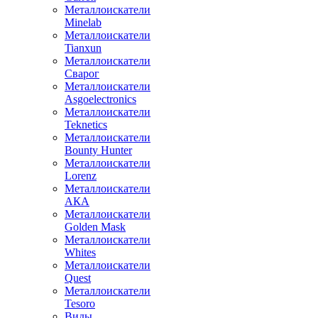
Металлоискатели
Minelab
Металлоискатели
Tianxun
Металлоискатели
Сварог
Металлоискатели
Asgoelectronics
Металлоискатели
Teknetics
Металлоискатели
Bounty Hunter
Металлоискатели
Lorenz
Металлоискатели
АКА
Металлоискатели
Golden Mask
Металлоискатели
Whites
Металлоискатели
Quest
Металлоискатели
Tesoro
Виды