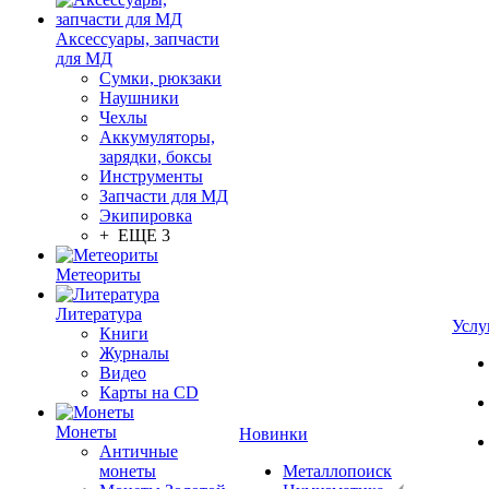
Аксессуары, запчасти
для МД
Сумки, рюкзаки
Наушники
Чехлы
Аккумуляторы,
зарядки, боксы
Инструменты
Запчасти для МД
Экипировка
+ ЕЩЕ 3
Метеориты
Литература
Услу
Книги
Журналы
Видео
Карты на CD
Монеты
Новинки
Античные
монеты
Металлопоиск