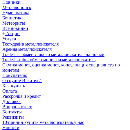
Новинки
Металлопоиск
Нумизматика
Бонистика
Метеориты
Все новинки
Акции
Услуги
Тест-драйв металлоискателя
Аренда металлоискателя
Trade-in - обмен старого металлоискателя на новый
Trade-in-mix - обмен монет на металлоискатель
Скупка монет, оценка монет, консультация специалиста по
монетам
Покупателю
О группе ИскателИ
Как купить
Оплата
Рассрочка и кредит
Доставка
Вопрос - ответ
Контакты
Реквизиты
10 причин купить металлоискатель у нас
Новости