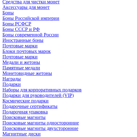
Средства для чистки монет
Аксессуары для монет
Боны
Боны Российской империи
Боны РСФСР
Боны СССР и РФ
Боны современной России
Иностранные боны
Почтовые марки
Блоки почтовых марок
Почтовые марки
Медали и жетоны
Памятные медали
Монетовидные жетоны
Награды
Подарки
Наборы для корпоративных подарков
Подарки для руководителей (VIP)
Космические подарки
Подарочные сертификаты
Подарочная упаковка
Поисковые магниты
Поисковые магниты односторонние
Поисковые магниты двухсторонние
Магнитные диски