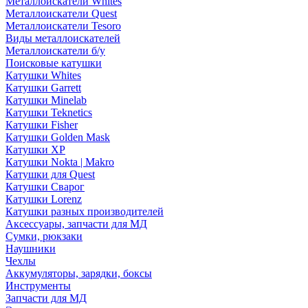
Металлоискатели Whites
Металлоискатели Quest
Металлоискатели Tesoro
Виды металлоискателей
Металлоискатели б/у
Поисковые катушки
Катушки Whites
Катушки Garrett
Катушки Minelab
Катушки Teknetics
Катушки Fisher
Катушки Golden Mask
Катушки XP
Катушки Nokta | Makro
Катушки для Quest
Катушки Сварог
Катушки Lorenz
Катушки разных производителей
Аксессуары, запчасти для МД
Сумки, рюкзаки
Наушники
Чехлы
Аккумуляторы, зарядки, боксы
Инструменты
Запчасти для МД