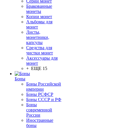
Серии монет
Бракованные
монеты
Копии монет
Альбомы для
монет
Листы,
монетники,
капсулы
Средства для
чистки монет
Аксессуары для
монет
+ ЕЩЕ 15
Боны
Боны Российской
империи
Боны РСФСР
Боны СССР и РФ
Боны
современной
России
Иностранные
боны