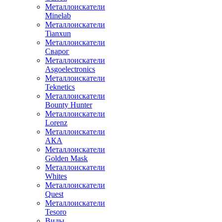
Металлоискатели
Minelab
Металлоискатели
Tianxun
Металлоискатели
Сварог
Металлоискатели
Asgoelectronics
Металлоискатели
Teknetics
Металлоискатели
Bounty Hunter
Металлоискатели
Lorenz
Металлоискатели
АКА
Металлоискатели
Golden Mask
Металлоискатели
Whites
Металлоискатели
Quest
Металлоискатели
Tesoro
Виды