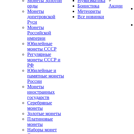
Монеты Золотой
Нумизматика
орды
Бонистика
Акции
Монеты
Метеориты
допетровской
Все новинки
Руси
Монеты
Российской
империи
Юбилейные
монеты СССР
Регулярные
монеты СССР и
РФ
Юбилейные и
памятные монеты
России
Монеты
иностранных
государств
Серебряные
монеты
Золотые монеты
Платиновые
монеты
Наборы монет