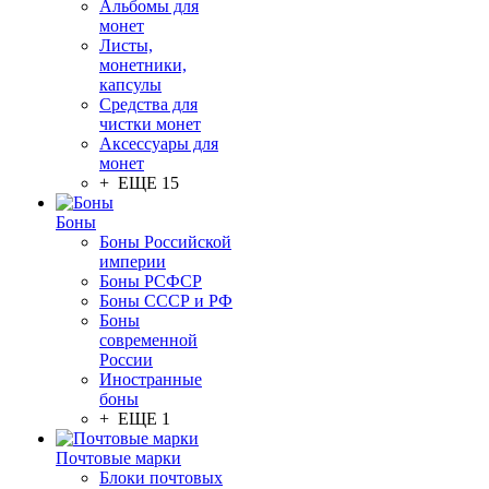
Альбомы для
монет
Листы,
монетники,
капсулы
Средства для
чистки монет
Аксессуары для
монет
+ ЕЩЕ 15
Боны
Боны Российской
империи
Боны РСФСР
Боны СССР и РФ
Боны
современной
России
Иностранные
боны
+ ЕЩЕ 1
Почтовые марки
Блоки почтовых