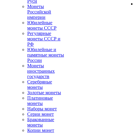
Руси
Монеты
Российской
империи
Юбилейные
монеты СССР
Регулярные
монеты СССР и
РФ
Юбилейные и
памятные монеты
России
Монеты
иностранных
государств
Серебряные
монеты
Золотые монеты
Платиновые
монеты
Наборы монет
Серии монет
Бракованные
монеты
Копии монет