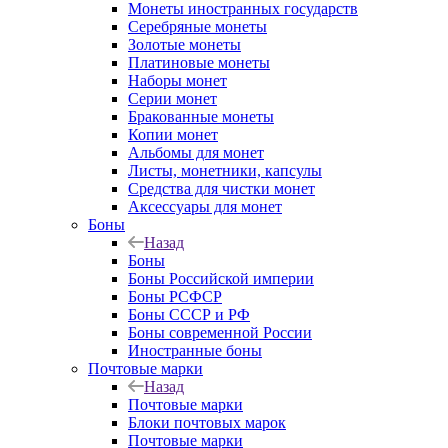
Монеты иностранных государств
Серебряные монеты
Золотые монеты
Платиновые монеты
Наборы монет
Серии монет
Бракованные монеты
Копии монет
Альбомы для монет
Листы, монетники, капсулы
Средства для чистки монет
Аксессуары для монет
Боны
Назад
Боны
Боны Российской империи
Боны РСФСР
Боны СССР и РФ
Боны современной России
Иностранные боны
Почтовые марки
Назад
Почтовые марки
Блоки почтовых марок
Почтовые марки