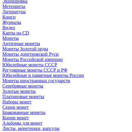
Экипировка
Метеориты
Литература
Книги
Журналы
Видео
Карты на CD
Монеты
Античные монеты
Монеты Золотой орды
Монеты допетровской Руси
Монеты Российской империи
Юбилейные монеты СССР
Регулярные монеты СССР и РФ
Юбилейные и памятные монеты России
Монеты иностранных государств
Серебряные монеты
Золотые монеты
Платиновые монеты
Наборы монет
Серии монет
Бракованные монеты
Копии монет
Альбомы для монет
Листы, монетники, капсулы