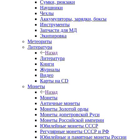
Сумки, рюкзаки
Наушники
Чехлы
Аккумуляторы, зарядки, боксы
Инструменты
Запчасти для МД
Экипировка
Метеориты
Литература
Назад
Литература
Книги
Журналы
Видео
Карты на CD
Монеты
Назад
Монеты
Античные монеты
Монеты Золотой орды
Монеты допетровской Руси
Монеты Российской империи
Юбилейные монеты СССР
Регулярные монеты СССР и РФ
Юбилейные и памятные монеты России