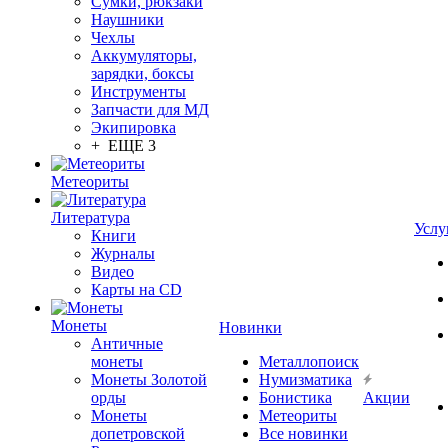
Сумки, рюкзаки
Наушники
Чехлы
Аккумуляторы,
зарядки, боксы
Инструменты
Запчасти для МД
Экипировка
+ ЕЩЕ 3
Метеориты
Литература
Услу
Книги
Журналы
Видео
Карты на CD
Монеты
Новинки
Античные
монеты
Металлопоиск
Монеты Золотой
Нумизматика
орды
Бонистика
Акции
Монеты
Метеориты
допетровской
Все новинки