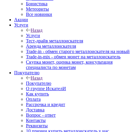
Бонистика
Метеориты
Все новинки
Акции
Услуги
Назад
Услуги
Тест-драйв металлоискателя
Аренда металлоискателя
Trade-in - обмен старого металлоискателя на новый
Trade-in-mix - обмен монет на металлоискатель
Скупка монет, оценка монет, консультация
специалиста по монетам
Покупателю
Назад
Покупателю
О группе ИскателИ
Как купить
Оплата
Рассрочка и кредит
Доставка
Вопрос - ответ
Контакты
Реквизиты
10 причин купить металлоискатель у нас