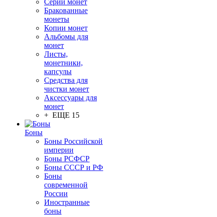
Серии монет
Бракованные
монеты
Копии монет
Альбомы для
монет
Листы,
монетники,
капсулы
Средства для
чистки монет
Аксессуары для
монет
+ ЕЩЕ 15
Боны
Боны Российской
империи
Боны РСФСР
Боны СССР и РФ
Боны
современной
России
Иностранные
боны