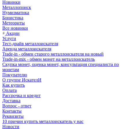
Новинки
Металлопоиск
Нумизматика
Бонистика
Метеориты
Все новинки
Акции
Услуги
Тест-драйв металлоискателя
Аренда металлоискателя
Trade-in - обмен старого металлоискателя на новый
Trade-in-mix - обмен монет на металлоискатель
Скупка монет, оценка монет, консультация специалиста по
монетам
Покупателю
О группе ИскателИ
Как купить
Оплата
Рассрочка и кредит
Доставка
Вопрос - ответ
Контакты
Реквизиты
10 причин купить металлоискатель у нас
Новости