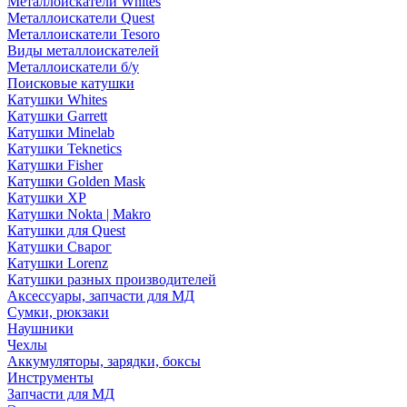
Металлоискатели Whites
Металлоискатели Quest
Металлоискатели Tesoro
Виды металлоискателей
Металлоискатели б/у
Поисковые катушки
Катушки Whites
Катушки Garrett
Катушки Minelab
Катушки Teknetics
Катушки Fisher
Катушки Golden Mask
Катушки XP
Катушки Nokta | Makro
Катушки для Quest
Катушки Сварог
Катушки Lorenz
Катушки разных производителей
Аксессуары, запчасти для МД
Сумки, рюкзаки
Наушники
Чехлы
Аккумуляторы, зарядки, боксы
Инструменты
Запчасти для МД