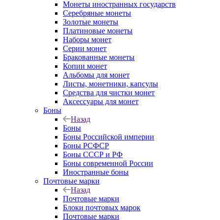
Монеты иностранных государств
Серебряные монеты
Золотые монеты
Платиновые монеты
Наборы монет
Серии монет
Бракованные монеты
Копии монет
Альбомы для монет
Листы, монетники, капсулы
Средства для чистки монет
Аксессуары для монет
Боны
Назад
Боны
Боны Российской империи
Боны РСФСР
Боны СССР и РФ
Боны современной России
Иностранные боны
Почтовые марки
Назад
Почтовые марки
Блоки почтовых марок
Почтовые марки