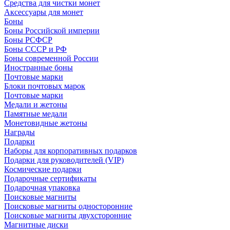
Средства для чистки монет
Аксессуары для монет
Боны
Боны Российской империи
Боны РСФСР
Боны СССР и РФ
Боны современной России
Иностранные боны
Почтовые марки
Блоки почтовых марок
Почтовые марки
Медали и жетоны
Памятные медали
Монетовидные жетоны
Награды
Подарки
Наборы для корпоративных подарков
Подарки для руководителей (VIP)
Космические подарки
Подарочные сертификаты
Подарочная упаковка
Поисковые магниты
Поисковые магниты односторонние
Поисковые магниты двухсторонние
Магнитные диски