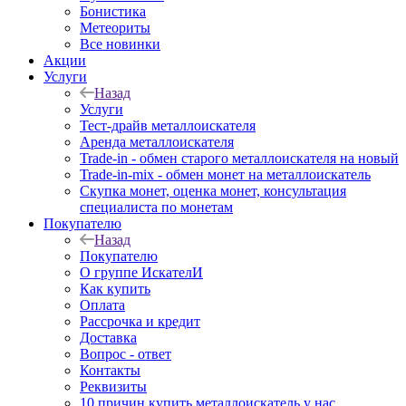
Бонистика
Метеориты
Все новинки
Акции
Услуги
Назад
Услуги
Тест-драйв металлоискателя
Аренда металлоискателя
Trade-in - обмен старого металлоискателя на новый
Trade-in-mix - обмен монет на металлоискатель
Скупка монет, оценка монет, консультация
специалиста по монетам
Покупателю
Назад
Покупателю
О группе ИскателИ
Как купить
Оплата
Рассрочка и кредит
Доставка
Вопрос - ответ
Контакты
Реквизиты
10 причин купить металлоискатель у нас