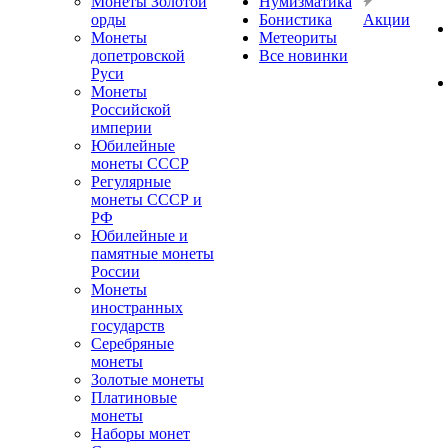
Монеты Золотой
Нумизматика
орды
Бонистика
Акции
Монеты
Метеориты
допетровской
Все новинки
Руси
Монеты
Российской
империи
Юбилейные
монеты СССР
Регулярные
монеты СССР и
РФ
Юбилейные и
памятные монеты
России
Монеты
иностранных
государств
Серебряные
монеты
Золотые монеты
Платиновые
монеты
Наборы монет