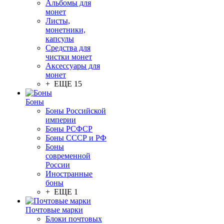
Альбомы для
монет
Листы,
монетники,
капсулы
Средства для
чистки монет
Аксессуары для
монет
+ ЕЩЕ 15
Боны
Боны Российской
империи
Боны РСФСР
Боны СССР и РФ
Боны
современной
России
Иностранные
боны
+ ЕЩЕ 1
Почтовые марки
Блоки почтовых