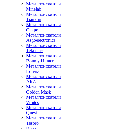
Металлоискатели
Minelab
Металлоискатели
Tianxun
Металлоискатели
Сварог
Металлоискатели
Asgoelectronics
Металлоискатели
Teknetics
Металлоискатели
Bounty Hunter
Металлоискатели
Lorenz
Металлоискатели
АКА
Металлоискатели
Golden Mask
Металлоискатели
Whites
Металлоискатели
Quest
Металлоискатели
Tesoro
Виды