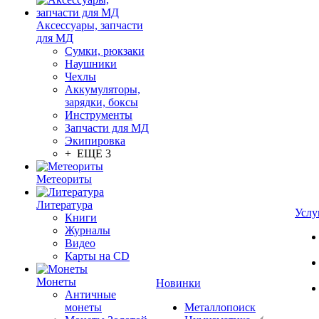
Аксессуары, запчасти
для МД
Сумки, рюкзаки
Наушники
Чехлы
Аккумуляторы,
зарядки, боксы
Инструменты
Запчасти для МД
Экипировка
+ ЕЩЕ 3
Метеориты
Литература
Услу
Книги
Журналы
Видео
Карты на CD
Монеты
Новинки
Античные
монеты
Металлопоиск