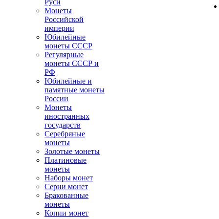
Руси
Монеты
Российской
империи
Юбилейные
монеты СССР
Регулярные
монеты СССР и
РФ
Юбилейные и
памятные монеты
России
Монеты
иностранных
государств
Серебряные
монеты
Золотые монеты
Платиновые
монеты
Наборы монет
Серии монет
Бракованные
монеты
Копии монет