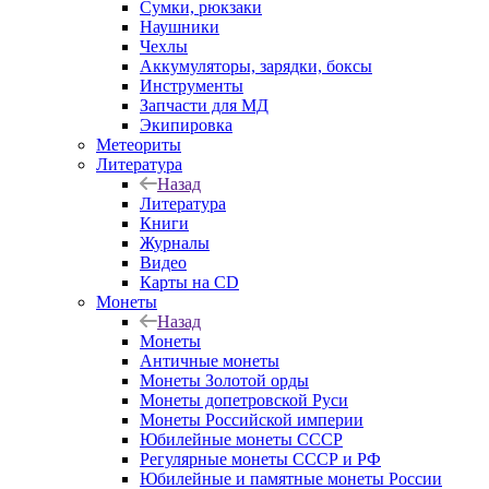
Сумки, рюкзаки
Наушники
Чехлы
Аккумуляторы, зарядки, боксы
Инструменты
Запчасти для МД
Экипировка
Метеориты
Литература
Назад
Литература
Книги
Журналы
Видео
Карты на CD
Монеты
Назад
Монеты
Античные монеты
Монеты Золотой орды
Монеты допетровской Руси
Монеты Российской империи
Юбилейные монеты СССР
Регулярные монеты СССР и РФ
Юбилейные и памятные монеты России