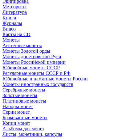
Экипировка
Метеориты
Литература
Книги
Журналы
Видео
Карты на CD
Монеты
Античные монеты
Монеты Золотой орды
Монеты допетровской Руси
Монеты Российской империи
Юбилейные монеты СССР
Регулярные монеты СССР и РФ
Юбилейные и памятные монеты России
Монеты иностранных государств
Серебряные монеты
Золотые монеты
Платиновые монеты
Наборы монет
Серии монет
Бракованные монеты
Копии монет
Альбомы для монет
Листы, монетники, капсулы