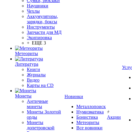
Сумки, рюкзаки
Наушники
Чехлы
Аккумуляторы,
зарядки, боксы
Инструменты
Запчасти для МД
Экипировка
+ ЕЩЕ 3
Метеориты
Литература
Услу
Книги
Журналы
Видео
Карты на CD
Монеты
Новинки
Античные
монеты
Металлопоиск
Монеты Золотой
Нумизматика
орды
Бонистика
Акции
Монеты
Метеориты
допетровской
Все новинки