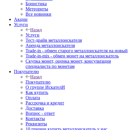
Бонистика
Метеориты
Все новинки
Акции
Услуги
Назад
Услуги
Тест-драйв металлоискателя
Аренда металлоискателя
Trade-in - обмен старого металлоискателя на новый
Trade-in-mix - обмен монет на металлоискатель
Скупка монет, оценка монет, консультация
специалиста по монетам
Покупателю
Назад
Покупателю
О группе ИскателИ
Как купить
Оплата
Рассрочка и кредит
Доставка
Вопрос - ответ
Контакты
Реквизиты
10 причин купить металлоискатель у нас