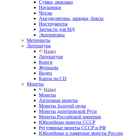
Сумки, рюкзаки
Наушники
Чехлы
Аккумуляторы, зарядки, боксы
Инструменты
Запчасти для МД
Экипировка
Метеориты
Литература
Назад
Литература
Книги
Журналы
Видео
Карты на CD
Монеты
Назад
Монеты
Античные монеты
Монеты Золотой орды
Монеты допетровской Руси
Монеты Российской империи
Юбилейные монеты СССР
Регулярные монеты СССР и РФ
Юбилейные и памятные монеты России