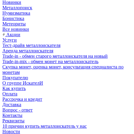
Новинки
Металлопоиск
Нумизматика
Бонистика
Метеориты
Все новинки
Акции
Услуги
Тест-драйв металлоискателя
Аренда металлоискателя
Trade-in - обмен старого металлоискателя на новый
Trade-in-mix - обмен монет на металлоискатель
Скупка монет, оценка монет, консультация специалиста по
монетам
Покупателю
О группе ИскателИ
Как купить
Оплата
Рассрочка и кредит
Доставка
Вопрос - ответ
Контакты
Реквизиты
10 причин купить металлоискатель у нас
Новости