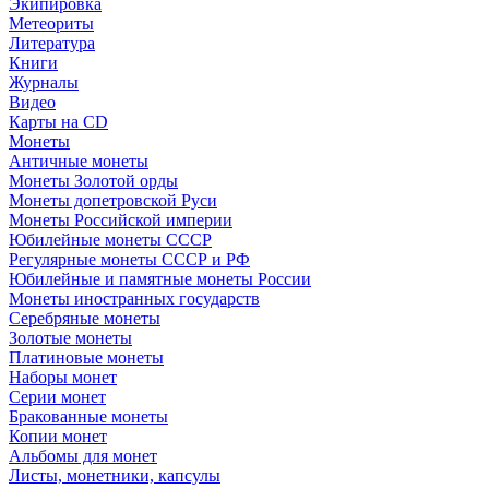
Экипировка
Метеориты
Литература
Книги
Журналы
Видео
Карты на CD
Монеты
Античные монеты
Монеты Золотой орды
Монеты допетровской Руси
Монеты Российской империи
Юбилейные монеты СССР
Регулярные монеты СССР и РФ
Юбилейные и памятные монеты России
Монеты иностранных государств
Серебряные монеты
Золотые монеты
Платиновые монеты
Наборы монет
Серии монет
Бракованные монеты
Копии монет
Альбомы для монет
Листы, монетники, капсулы