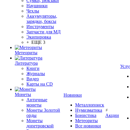
Сумки, рюкзаки
Наушники
Чехлы
Аккумуляторы,
зарядки, боксы
Инструменты
Запчасти для МД
Экипировка
+ ЕЩЕ 3
Метеориты
Литература
Услу
Книги
Журналы
Видео
Карты на CD
Монеты
Новинки
Античные
монеты
Металлопоиск
Монеты Золотой
Нумизматика
орды
Бонистика
Акции
Монеты
Метеориты
допетровской
Все новинки