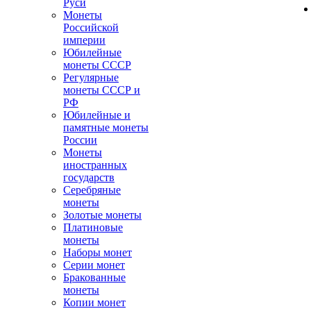
Руси
Монеты
Российской
империи
Юбилейные
монеты СССР
Регулярные
монеты СССР и
РФ
Юбилейные и
памятные монеты
России
Монеты
иностранных
государств
Серебряные
монеты
Золотые монеты
Платиновые
монеты
Наборы монет
Серии монет
Бракованные
монеты
Копии монет