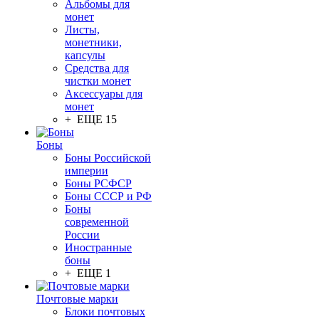
Альбомы для
монет
Листы,
монетники,
капсулы
Средства для
чистки монет
Аксессуары для
монет
+ ЕЩЕ 15
Боны
Боны Российской
империи
Боны РСФСР
Боны СССР и РФ
Боны
современной
России
Иностранные
боны
+ ЕЩЕ 1
Почтовые марки
Блоки почтовых