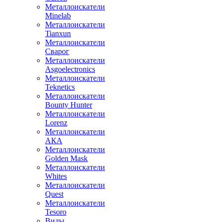
Металлоискатели
Minelab
Металлоискатели
Tianxun
Металлоискатели
Сварог
Металлоискатели
Asgoelectronics
Металлоискатели
Teknetics
Металлоискатели
Bounty Hunter
Металлоискатели
Lorenz
Металлоискатели
АКА
Металлоискатели
Golden Mask
Металлоискатели
Whites
Металлоискатели
Quest
Металлоискатели
Tesoro
Виды