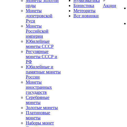
Монеты Золотой
Нумизматика
орды
Бонистика
Акции
Монеты
Метеориты
допетровской
Все новинки
Руси
Монеты
Российской
империи
Юбилейные
монеты СССР
Регулярные
монеты СССР и
РФ
Юбилейные и
памятные монеты
России
Монеты
иностранных
государств
Серебряные
монеты
Золотые монеты
Платиновые
монеты
Наборы монет