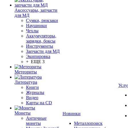
Аксессуары, запчасти
для МД
Сумки, рюкзаки
Наушники
Чехлы
Аккумуляторы,
зарядки, боксы
Инструменты
Запчасти для МД
Экипировка
+ ЕЩЕ 3
Метеориты
Литература
Услу
Книги
Журналы
Видео
Карты на CD
Монеты
Новинки
Античные
монеты
Металлопоиск