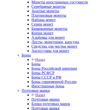
Монеты иностранных государств
Серебряные монеты
Золотые монеты
Платиновые монеты
Наборы монет
Серии монет
Бракованные монеты
Копии монет
Альбомы для монет
Листы, монетники, капсулы
Средства для чистки монет
Аксессуары для монет
Боны
Назад
Боны
Боны Российской империи
Боны РСФСР
Боны СССР и РФ
Боны современной России
Иностранные боны
Почтовые марки
Назад
Почтовые марки
Блоки почтовых марок
Почтовые марки