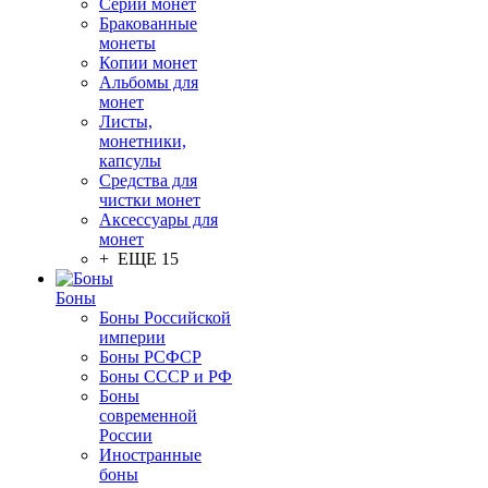
Серии монет
Бракованные
монеты
Копии монет
Альбомы для
монет
Листы,
монетники,
капсулы
Средства для
чистки монет
Аксессуары для
монет
+ ЕЩЕ 15
Боны
Боны Российской
империи
Боны РСФСР
Боны СССР и РФ
Боны
современной
России
Иностранные
боны