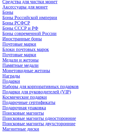
Средства для чистки монет
Аксессуары для монет
Боны
Боны Российской империи
Боны РСФСР
Боны СССР и РФ
Боны современной России
Иностранные боны
Почтовые марки
Блоки почтовых марок
Почтовые марки
Медали и жетоны
Памятные медали
Монетовидные жетоны
Награды
Подарки
Наборы для корпоративных подарков
Подарки для руководителей (VIP)
Космические подарки
Подарочные сертификаты
Подарочная упаковка
Поисковые магниты
Поисковые магниты односторонние
Поисковые магниты двухсторонние
Магнитные диски