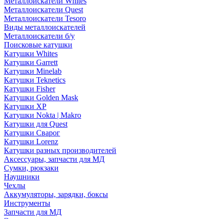
Металлоискатели Whites
Металлоискатели Quest
Металлоискатели Tesoro
Виды металлоискателей
Металлоискатели б/у
Поисковые катушки
Катушки Whites
Катушки Garrett
Катушки Minelab
Катушки Teknetics
Катушки Fisher
Катушки Golden Mask
Катушки XP
Катушки Nokta | Makro
Катушки для Quest
Катушки Сварог
Катушки Lorenz
Катушки разных производителей
Аксессуары, запчасти для МД
Сумки, рюкзаки
Наушники
Чехлы
Аккумуляторы, зарядки, боксы
Инструменты
Запчасти для МД