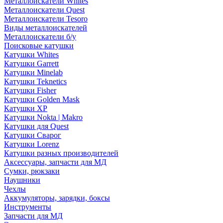
Металлоискатели Whites
Металлоискатели Quest
Металлоискатели Tesoro
Виды металлоискателей
Металлоискатели б/у
Поисковые катушки
Катушки Whites
Катушки Garrett
Катушки Minelab
Катушки Teknetics
Катушки Fisher
Катушки Golden Mask
Катушки XP
Катушки Nokta | Makro
Катушки для Quest
Катушки Сварог
Катушки Lorenz
Катушки разных производителей
Аксессуары, запчасти для МД
Сумки, рюкзаки
Наушники
Чехлы
Аккумуляторы, зарядки, боксы
Инструменты
Запчасти для МД