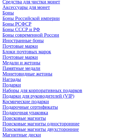
Средства для чистки монет
Аксессуары для монет
Боны
Боны Российской империи
Боны РСФСР
Боны СССР и РФ
Боны современной России
Иностранные боны
Почтовые марки
Блоки почтовых марок
Почтовые марки
Медали и жетоны
Памятные медали
Монетовидные жетоны
Награды
Подарки
Наборы для корпоративных подарков
Подарки для руководителей (VIP)
Космические подарки
Подарочные сертификаты
Подарочная упаковка
Поисковые магниты
Поисковые магниты односторонние
Поисковые магниты двухсторонние
Магнитные диски