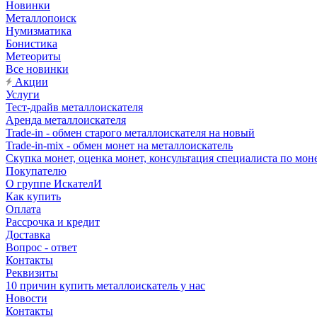
Новинки
Металлопоиск
Нумизматика
Бонистика
Метеориты
Все новинки
Акции
Услуги
Тест-драйв металлоискателя
Аренда металлоискателя
Trade-in - обмен старого металлоискателя на новый
Trade-in-mix - обмен монет на металлоискатель
Скупка монет, оценка монет, консультация специалиста по мон
Покупателю
О группе ИскателИ
Как купить
Оплата
Рассрочка и кредит
Доставка
Вопрос - ответ
Контакты
Реквизиты
10 причин купить металлоискатель у нас
Новости
Контакты