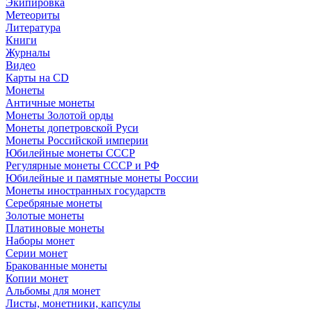
Экипировка
Метеориты
Литература
Книги
Журналы
Видео
Карты на CD
Монеты
Античные монеты
Монеты Золотой орды
Монеты допетровской Руси
Монеты Российской империи
Юбилейные монеты СССР
Регулярные монеты СССР и РФ
Юбилейные и памятные монеты России
Монеты иностранных государств
Серебряные монеты
Золотые монеты
Платиновые монеты
Наборы монет
Серии монет
Бракованные монеты
Копии монет
Альбомы для монет
Листы, монетники, капсулы