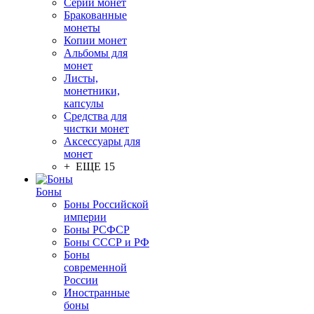
Серии монет
Бракованные
монеты
Копии монет
Альбомы для
монет
Листы,
монетники,
капсулы
Средства для
чистки монет
Аксессуары для
монет
+ ЕЩЕ 15
Боны
Боны Российской
империи
Боны РСФСР
Боны СССР и РФ
Боны
современной
России
Иностранные
боны