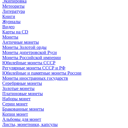
Экипировка
Метеориты
Литература
Книги
Журналы
Видео
Карты на CD
Монеты
Античные монеты
Монеты Золотой орды
Монеты допетровской Руси
Монеты Российской империи
Юбилейные монеты СССР
Регулярные монеты СССР и РФ
Юбилейные и памятные монеты России
Монеты иностранных государств
Серебряные монеты
Золотые монеты
Платиновые монеты
Наборы монет
Серии монет
Бракованные монеты
Копии монет
Альбомы для монет
Листы, монетники, капсулы