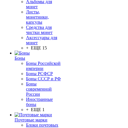
Альбомы для
монет
Листы,
монетники,
капсулы
Средства для
чистки монет
Аксессуары для
монет
+ ЕЩЕ 15
Боны
Боны Российской
империи
Боны РСФСР
Боны СССР и РФ
Боны
современной
России
Иностранные
боны
+ ЕЩЕ 1
Почтовые марки
Блоки почтовых