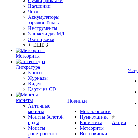
Сумки, рюкзаки
Наушники
Чехлы
Аккумуляторы,
зарядки, боксы
Инструменты
Запчасти для МД
Экипировка
+ ЕЩЕ 3
Метеориты
Литература
Услу
Книги
Журналы
Видео
Карты на CD
Монеты
Новинки
Античные
монеты
Металлопоиск
Монеты Золотой
Нумизматика
орды
Бонистика
Акции
Монеты
Метеориты
допетровской
Все новинки