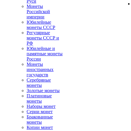
Руси
Монеты
Российской
империи
Юбилейные
монеты СССР
Регулярные
монеты СССР и
РФ
Юбилейные и
памятные монеты
России
Монеты
иностранных
государств
Серебряные
монеты
Золотые монеты
Платиновые
монеты
Наборы монет
Серии монет
Бракованные
монеты
Копии монет