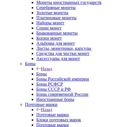
Монеты иностранных государств
Серебряные монеты
Золотые монеты
Платиновые монеты
Наборы монет
Серии монет
Бракованные монеты
Копии монет
Альбомы для монет
Листы, монетники, капсулы
Средства для чистки монет
Аксессуары для монет
Боны
Назад
Боны
Боны Российской империи
Боны РСФСР
Боны СССР и РФ
Боны современной России
Иностранные боны
Почтовые марки
Назад
Почтовые марки
Блоки почтовых марок
Почтовые марки