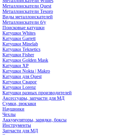
Металлоискатели Whites
Металлоискатели Quest
Металлоискатели Tesoro
Виды металлоискателей
Металлоискатели б/у
Поисковые катушки
Катушки Whites
Катушки Garrett
Катушки Minelab
Катушки Teknetics
Катушки Fisher
Катушки Golden Mask
Катушки XP
Катушки Nokta | Makro
Катушки для Quest
Катушки Сварог
Катушки Lorenz
Катушки разных производителей
Аксессуары, запчасти для МД
Сумки, рюкзаки
Наушники
Чехлы
Аккумуляторы, зарядки, боксы
Инструменты
Запчасти для МД