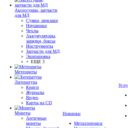
Аксессуары, запчасти
для МД
Сумки, рюкзаки
Наушники
Чехлы
Аккумуляторы,
зарядки, боксы
Инструменты
Запчасти для МД
Экипировка
+ ЕЩЕ 3
Метеориты
Литература
Услу
Книги
Журналы
Видео
Карты на CD
Монеты
Новинки
Античные
монеты
Металлопоиск