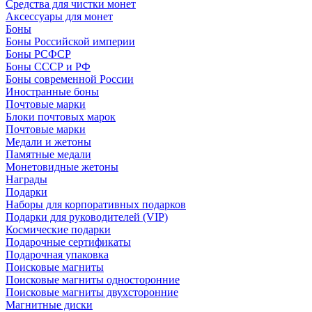
Средства для чистки монет
Аксессуары для монет
Боны
Боны Российской империи
Боны РСФСР
Боны СССР и РФ
Боны современной России
Иностранные боны
Почтовые марки
Блоки почтовых марок
Почтовые марки
Медали и жетоны
Памятные медали
Монетовидные жетоны
Награды
Подарки
Наборы для корпоративных подарков
Подарки для руководителей (VIP)
Космические подарки
Подарочные сертификаты
Подарочная упаковка
Поисковые магниты
Поисковые магниты односторонние
Поисковые магниты двухсторонние
Магнитные диски