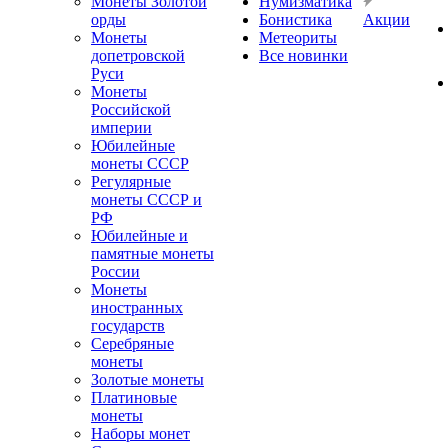
Монеты Золотой
Нумизматика
орды
Бонистика
Акции
Монеты
Метеориты
допетровской
Все новинки
Руси
Монеты
Российской
империи
Юбилейные
монеты СССР
Регулярные
монеты СССР и
РФ
Юбилейные и
памятные монеты
России
Монеты
иностранных
государств
Серебряные
монеты
Золотые монеты
Платиновые
монеты
Наборы монет