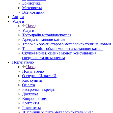
Бонистика
Метеориты
Все новинки
Акции
Услуги
Назад
Услуги
Тест-драйв металлоискателя
Аренда металлоискателя
Trade-in - обмен старого металлоискателя на новый
Trade-in-mix - обмен монет на металлоискатель
Скупка монет, оценка монет, консультация
специалиста по монетам
Покупателю
Назад
Покупателю
О группе ИскателИ
Как купить
Оплата
Рассрочка и кредит
Доставка
Вопрос - ответ
Контакты
Реквизиты
10 причин купить металлоискатель у нас