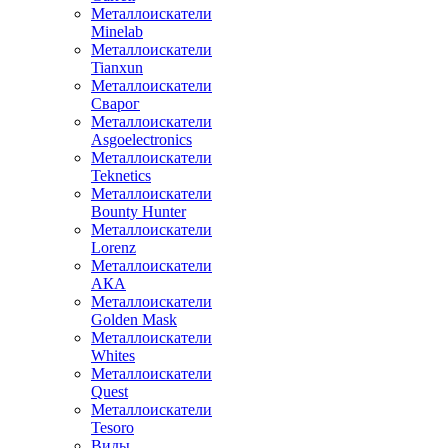
Металлоискатели
Minelab
Металлоискатели
Tianxun
Металлоискатели
Сварог
Металлоискатели
Asgoelectronics
Металлоискатели
Teknetics
Металлоискатели
Bounty Hunter
Металлоискатели
Lorenz
Металлоискатели
АКА
Металлоискатели
Golden Mask
Металлоискатели
Whites
Металлоискатели
Quest
Металлоискатели
Tesoro
Виды