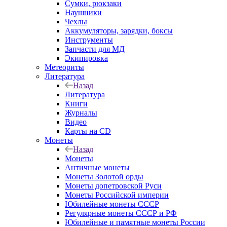
Сумки, рюкзаки
Наушники
Чехлы
Аккумуляторы, зарядки, боксы
Инструменты
Запчасти для МД
Экипировка
Метеориты
Литература
Назад
Литература
Книги
Журналы
Видео
Карты на CD
Монеты
Назад
Монеты
Античные монеты
Монеты Золотой орды
Монеты допетровской Руси
Монеты Российской империи
Юбилейные монеты СССР
Регулярные монеты СССР и РФ
Юбилейные и памятные монеты России