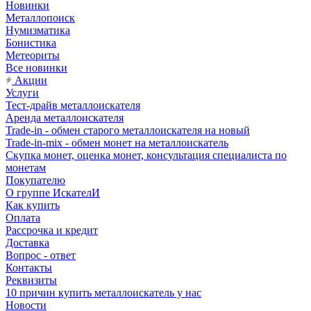
Новинки
Металлопоиск
Нумизматика
Бонистика
Метеориты
Все новинки
Акции
Услуги
Тест-драйв металлоискателя
Аренда металлоискателя
Trade-in - обмен старого металлоискателя на новый
Trade-in-mix - обмен монет на металлоискатель
Скупка монет, оценка монет, консультация специалиста по
монетам
Покупателю
О группе ИскателИ
Как купить
Оплата
Рассрочка и кредит
Доставка
Вопрос - ответ
Контакты
Реквизиты
10 причин купить металлоискатель у нас
Новости