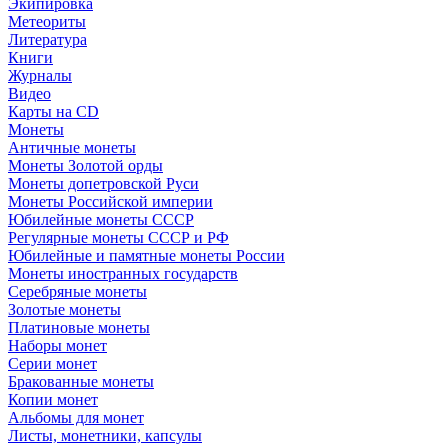
Экипировка
Метеориты
Литература
Книги
Журналы
Видео
Карты на CD
Монеты
Античные монеты
Монеты Золотой орды
Монеты допетровской Руси
Монеты Российской империи
Юбилейные монеты СССР
Регулярные монеты СССР и РФ
Юбилейные и памятные монеты России
Монеты иностранных государств
Серебряные монеты
Золотые монеты
Платиновые монеты
Наборы монет
Серии монет
Бракованные монеты
Копии монет
Альбомы для монет
Листы, монетники, капсулы