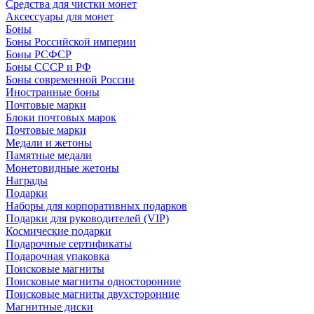
Средства для чистки монет
Аксессуары для монет
Боны
Боны Российской империи
Боны РСФСР
Боны СССР и РФ
Боны современной России
Иностранные боны
Почтовые марки
Блоки почтовых марок
Почтовые марки
Медали и жетоны
Памятные медали
Монетовидные жетоны
Награды
Подарки
Наборы для корпоративных подарков
Подарки для руководителей (VIP)
Космические подарки
Подарочные сертификаты
Подарочная упаковка
Поисковые магниты
Поисковые магниты односторонние
Поисковые магниты двухсторонние
Магнитные диски