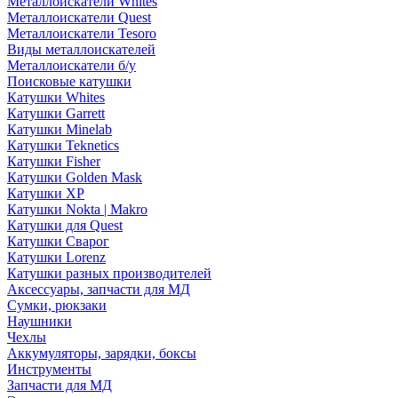
Металлоискатели Whites
Металлоискатели Quest
Металлоискатели Tesoro
Виды металлоискателей
Металлоискатели б/у
Поисковые катушки
Катушки Whites
Катушки Garrett
Катушки Minelab
Катушки Teknetics
Катушки Fisher
Катушки Golden Mask
Катушки XP
Катушки Nokta | Makro
Катушки для Quest
Катушки Сварог
Катушки Lorenz
Катушки разных производителей
Аксессуары, запчасти для МД
Сумки, рюкзаки
Наушники
Чехлы
Аккумуляторы, зарядки, боксы
Инструменты
Запчасти для МД