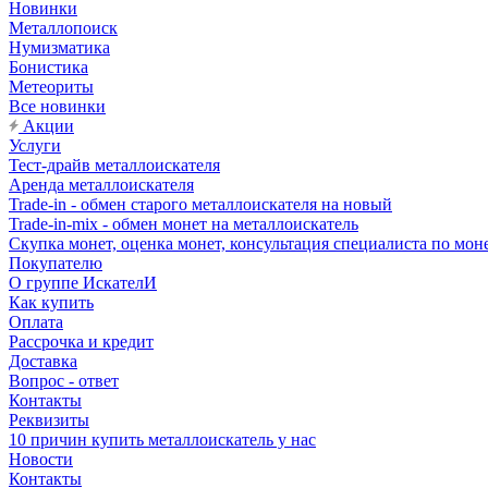
Новинки
Металлопоиск
Нумизматика
Бонистика
Метеориты
Все новинки
Акции
Услуги
Тест-драйв металлоискателя
Аренда металлоискателя
Trade-in - обмен старого металлоискателя на новый
Trade-in-mix - обмен монет на металлоискатель
Скупка монет, оценка монет, консультация специалиста по мон
Покупателю
О группе ИскателИ
Как купить
Оплата
Рассрочка и кредит
Доставка
Вопрос - ответ
Контакты
Реквизиты
10 причин купить металлоискатель у нас
Новости
Контакты