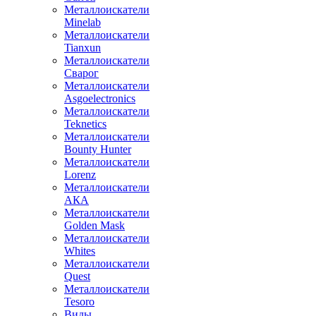
Металлоискатели
Minelab
Металлоискатели
Tianxun
Металлоискатели
Сварог
Металлоискатели
Asgoelectronics
Металлоискатели
Teknetics
Металлоискатели
Bounty Hunter
Металлоискатели
Lorenz
Металлоискатели
АКА
Металлоискатели
Golden Mask
Металлоискатели
Whites
Металлоискатели
Quest
Металлоискатели
Tesoro
Виды