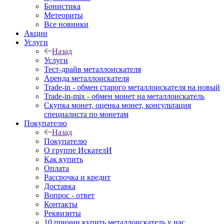
Бонистика
Метеориты
Все новинки
Акции
Услуги
Назад
Услуги
Тест-драйв металлоискателя
Аренда металлоискателя
Trade-in - обмен старого металлоискателя на новый
Trade-in-mix - обмен монет на металлоискатель
Скупка монет, оценка монет, консультация
специалиста по монетам
Покупателю
Назад
Покупателю
О группе ИскателИ
Как купить
Оплата
Рассрочка и кредит
Доставка
Вопрос - ответ
Контакты
Реквизиты
10 причин купить металлоискатель у нас