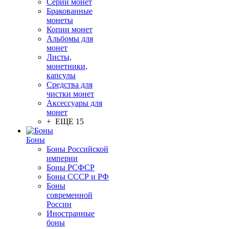
Серии монет
Бракованные
монеты
Копии монет
Альбомы для
монет
Листы,
монетники,
капсулы
Средства для
чистки монет
Аксессуары для
монет
+ ЕЩЕ 15
Боны
Боны Российской
империи
Боны РСФСР
Боны СССР и РФ
Боны
современной
России
Иностранные
боны