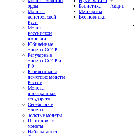
Монеты Золотой
Нумизматика
орды
Бонистика
Акции
Монеты
Метеориты
допетровской
Все новинки
Руси
Монеты
Российской
империи
Юбилейные
монеты СССР
Регулярные
монеты СССР и
РФ
Юбилейные и
памятные монеты
России
Монеты
иностранных
государств
Серебряные
монеты
Золотые монеты
Платиновые
монеты
Наборы монет