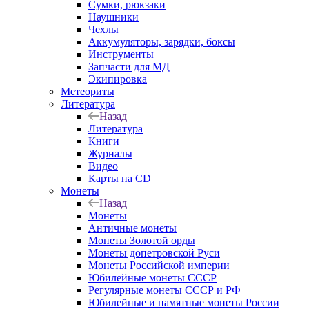
Сумки, рюкзаки
Наушники
Чехлы
Аккумуляторы, зарядки, боксы
Инструменты
Запчасти для МД
Экипировка
Метеориты
Литература
Назад
Литература
Книги
Журналы
Видео
Карты на CD
Монеты
Назад
Монеты
Античные монеты
Монеты Золотой орды
Монеты допетровской Руси
Монеты Российской империи
Юбилейные монеты СССР
Регулярные монеты СССР и РФ
Юбилейные и памятные монеты России