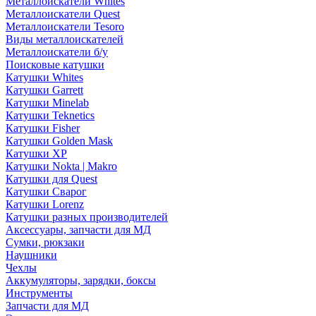
Металлоискатели Whites
Металлоискатели Quest
Металлоискатели Tesoro
Виды металлоискателей
Металлоискатели б/у
Поисковые катушки
Катушки Whites
Катушки Garrett
Катушки Minelab
Катушки Teknetics
Катушки Fisher
Катушки Golden Mask
Катушки XP
Катушки Nokta | Makro
Катушки для Quest
Катушки Сварог
Катушки Lorenz
Катушки разных производителей
Аксессуары, запчасти для МД
Сумки, рюкзаки
Наушники
Чехлы
Аккумуляторы, зарядки, боксы
Инструменты
Запчасти для МД