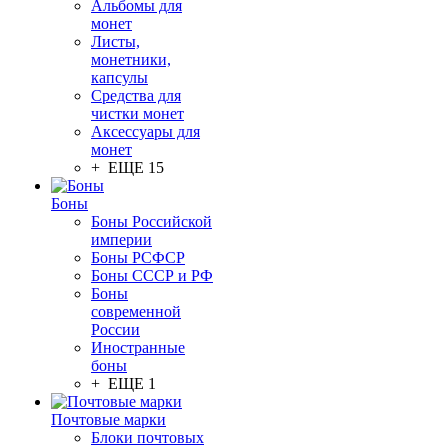
Альбомы для
монет
Листы,
монетники,
капсулы
Средства для
чистки монет
Аксессуары для
монет
+ ЕЩЕ 15
Боны
Боны Российской
империи
Боны РСФСР
Боны СССР и РФ
Боны
современной
России
Иностранные
боны
+ ЕЩЕ 1
Почтовые марки
Блоки почтовых