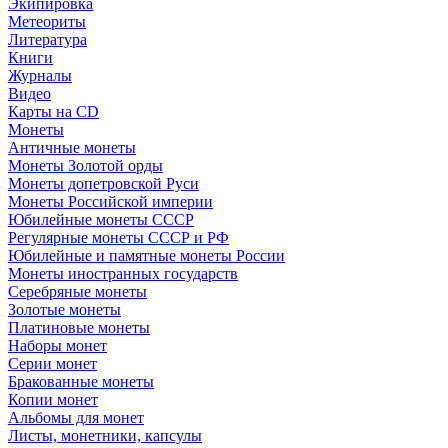
Экипировка
Метеориты
Литература
Книги
Журналы
Видео
Карты на CD
Монеты
Античные монеты
Монеты Золотой орды
Монеты допетровской Руси
Монеты Российской империи
Юбилейные монеты СССР
Регулярные монеты СССР и РФ
Юбилейные и памятные монеты России
Монеты иностранных государств
Серебряные монеты
Золотые монеты
Платиновые монеты
Наборы монет
Серии монет
Бракованные монеты
Копии монет
Альбомы для монет
Листы, монетники, капсулы