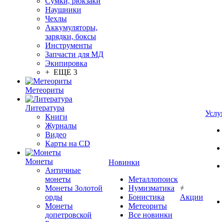
Сумки, рюкзаки
Наушники
Чехлы
Аккумуляторы,
зарядки, боксы
Инструменты
Запчасти для МД
Экипировка
+ ЕЩЕ 3
Метеориты
Литература
Услу
Книги
Журналы
Видео
Карты на CD
Монеты
Новинки
Античные
монеты
Металлопоиск
Монеты Золотой
Нумизматика
орды
Бонистика
Акции
Монеты
Метеориты
допетровской
Все новинки