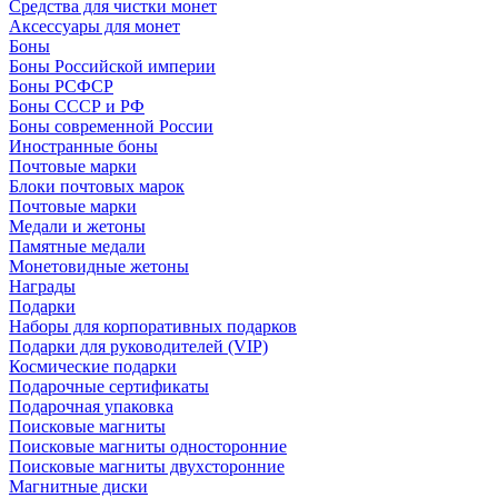
Средства для чистки монет
Аксессуары для монет
Боны
Боны Российской империи
Боны РСФСР
Боны СССР и РФ
Боны современной России
Иностранные боны
Почтовые марки
Блоки почтовых марок
Почтовые марки
Медали и жетоны
Памятные медали
Монетовидные жетоны
Награды
Подарки
Наборы для корпоративных подарков
Подарки для руководителей (VIP)
Космические подарки
Подарочные сертификаты
Подарочная упаковка
Поисковые магниты
Поисковые магниты односторонние
Поисковые магниты двухсторонние
Магнитные диски