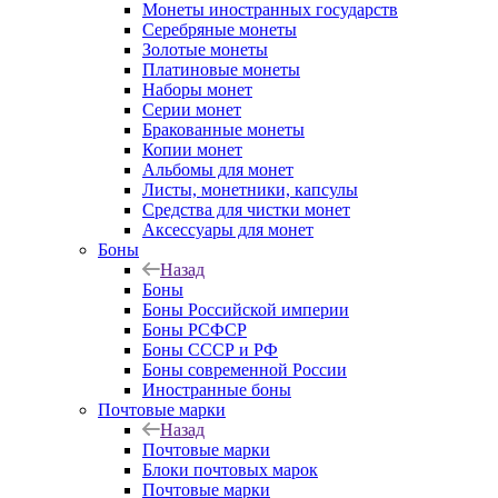
Монеты иностранных государств
Серебряные монеты
Золотые монеты
Платиновые монеты
Наборы монет
Серии монет
Бракованные монеты
Копии монет
Альбомы для монет
Листы, монетники, капсулы
Средства для чистки монет
Аксессуары для монет
Боны
Назад
Боны
Боны Российской империи
Боны РСФСР
Боны СССР и РФ
Боны современной России
Иностранные боны
Почтовые марки
Назад
Почтовые марки
Блоки почтовых марок
Почтовые марки