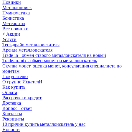
Новинки
Металлопоиск
Нумизматика
Бонистика
Метеориты
Все новинки
Акции
Услуги
Тест-драйв металлоискателя
Аренда металлоискателя
Trade-in - обмен старого металлоискателя на новый
Trade-in-mix - обмен монет на металлоискатель
Скупка монет, оценка монет, консультация специалиста по
монетам
Покупателю
О группе ИскателИ
Как купить
Оплата
Рассрочка и кредит
Доставка
Вопрос - ответ
Контакты
Реквизиты
10 причин купить металлоискатель у нас
Новости