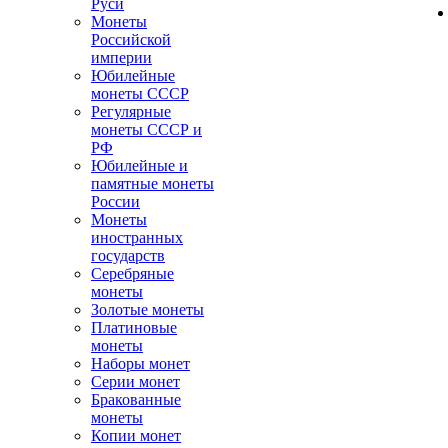
Руси
Монеты
Российской
империи
Юбилейные
монеты СССР
Регулярные
монеты СССР и
РФ
Юбилейные и
памятные монеты
России
Монеты
иностранных
государств
Серебряные
монеты
Золотые монеты
Платиновые
монеты
Наборы монет
Серии монет
Бракованные
монеты
Копии монет