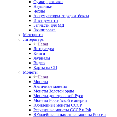
Сумки, рюкзаки
Наушники
Чехлы
Аккумуляторы, зарядки, боксы
Инструменты
Запчасти для МД
Экипировка
Метеориты
Литература
Назад
Литература
Книги
Журналы
Видео
Карты на CD
Монеты
Назад
Монеты
Античные монеты
Монеты Золотой орды
Монеты допетровской Руси
Монеты Российской империи
Юбилейные монеты СССР
Регулярные монеты СССР и РФ
Юбилейные и памятные монеты России