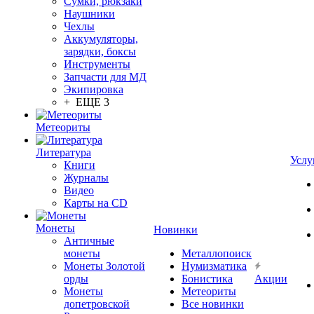
Сумки, рюкзаки
Наушники
Чехлы
Аккумуляторы,
зарядки, боксы
Инструменты
Запчасти для МД
Экипировка
+ ЕЩЕ 3
Метеориты
Литература
Услу
Книги
Журналы
Видео
Карты на CD
Монеты
Новинки
Античные
монеты
Металлопоиск
Монеты Золотой
Нумизматика
орды
Бонистика
Акции
Монеты
Метеориты
допетровской
Все новинки