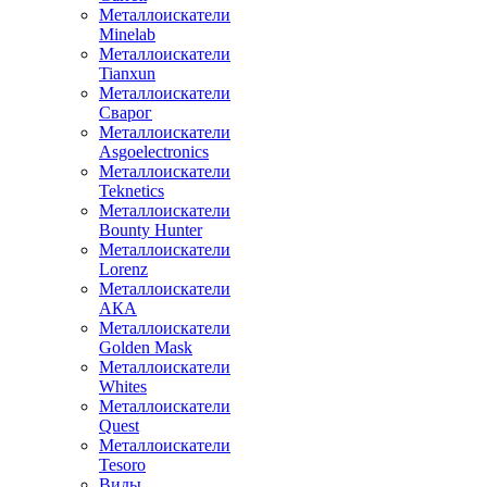
Металлоискатели
Minelab
Металлоискатели
Tianxun
Металлоискатели
Сварог
Металлоискатели
Asgoelectronics
Металлоискатели
Teknetics
Металлоискатели
Bounty Hunter
Металлоискатели
Lorenz
Металлоискатели
АКА
Металлоискатели
Golden Mask
Металлоискатели
Whites
Металлоискатели
Quest
Металлоискатели
Tesoro
Виды