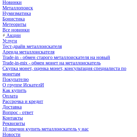
Новинки
Металлопоиск
Нумизматика
Бонистика
Метеориты
Все новинки
Акции
Услуги
Тест-драйв металлоискателя
Аренда металлоискателя
Trade-in - обмен старого металлоискателя на новый
Trade-in-mix - обмен монет на металлоискатель
Скупка монет, оценка монет, консультация специалиста по
монетам
Покупателю
О группе ИскателИ
Как купить
Оплата
Рассрочка и кредит
Доставка
Вопрос - ответ
Контакты
Реквизиты
10 причин купить металлоискатель у нас
Новости