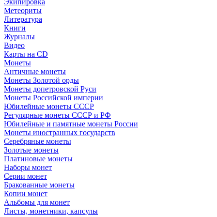
Экипировка
Метеориты
Литература
Книги
Журналы
Видео
Карты на CD
Монеты
Античные монеты
Монеты Золотой орды
Монеты допетровской Руси
Монеты Российской империи
Юбилейные монеты СССР
Регулярные монеты СССР и РФ
Юбилейные и памятные монеты России
Монеты иностранных государств
Серебряные монеты
Золотые монеты
Платиновые монеты
Наборы монет
Серии монет
Бракованные монеты
Копии монет
Альбомы для монет
Листы, монетники, капсулы