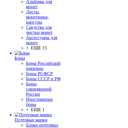
Альбомы для
монет
Листы,
монетники,
капсулы
Средства для
чистки монет
Аксессуары для
монет
+ ЕЩЕ 15
Боны
Боны Российской
империи
Боны РСФСР
Боны СССР и РФ
Боны
современной
России
Иностранные
боны
+ ЕЩЕ 1
Почтовые марки
Блоки почтовых