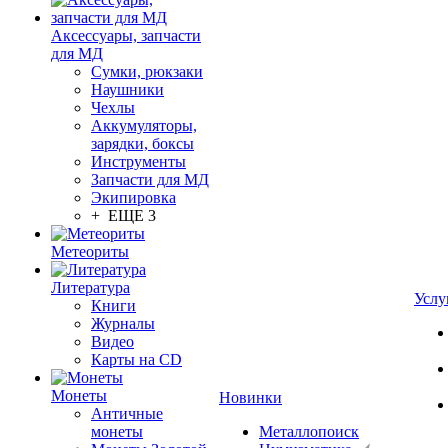
Аксессуары, запчасти
для МД
Сумки, рюкзаки
Наушники
Чехлы
Аккумуляторы,
зарядки, боксы
Инструменты
Запчасти для МД
Экипировка
+ ЕЩЕ 3
Метеориты
Литература
Услу
Книги
Журналы
Видео
Карты на CD
Монеты
Новинки
Античные
монеты
Металлопоиск