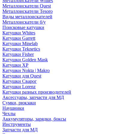
Металлоискатели Whites
Металлоискатели Quest
Металлоискатели Tesoro
Виды металлоискателей
Металлоискатели б/у
Поисковые катушки
Катушки Whites
Катушки Garrett
Катушки Minelab
Катушки Teknetics
Катушки Fisher
Катушки Golden Mask
Катушки XP
Катушки Nokta | Makro
Катушки для Quest
Катушки Сварог
Катушки Lorenz
Катушки разных производителей
Аксессуары, запчасти для МД
Сумки, рюкзаки
Наушники
Чехлы
Аккумуляторы, зарядки, боксы
Инструменты
Запчасти для МД