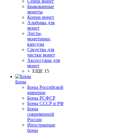
Серии монет
Бракованные
монеты
Копии монет
Альбомы для
монет
Листы,
монетники,
капсулы
Средства для
чистки монет
Аксессуары для
монет
+ ЕЩЕ 15
Боны
Боны Российской
империи
Боны РСФСР
Боны СССР и РФ
Боны
современной
России
Иностранные
боны