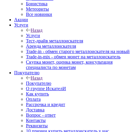
Бонистика
Метеориты
Все новинки
Акции
Услуги
Назад
Услуги
Тест-драйв металлоискателя
Аренда металлоискателя
Trade-in - обмен старого металлоискателя на новый
Trade-in-mix - обмен монет на металлоискатель
Скупка монет, оценка монет, консультация
специалиста по монетам
Покупателю
Назад
Покупателю
О группе ИскателИ
Как купить
Оплата
Рассрочка и кредит
Доставка
Вопрос - ответ
Контакты
Реквизиты
10 причин купить металлоискатель у нас