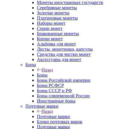
Монеты иностранных государств
Серебряные монеты
Золотые монеты
Платиновые монеты
Наборы монет
Серии монет
Бракованные монеты
Копии монет
Альбомы для монет
Листы, монетники, капсулы
Средства для чистки монет
Аксессуары для монет
Боны
Назад
Боны
Боны Российской империи
Боны РСФСР
Боны СССР и РФ
Боны современной России
Иностранные боны
Почтовые марки
Назад
Почтовые марки
Блоки почтовых марок
Почтовые марки