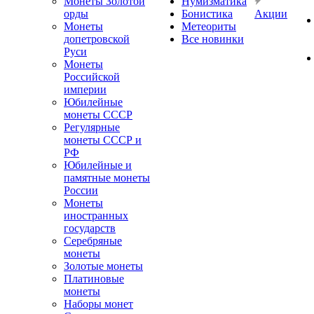
Монеты Золотой
Нумизматика
орды
Бонистика
Акции
Монеты
Метеориты
допетровской
Все новинки
Руси
Монеты
Российской
империи
Юбилейные
монеты СССР
Регулярные
монеты СССР и
РФ
Юбилейные и
памятные монеты
России
Монеты
иностранных
государств
Серебряные
монеты
Золотые монеты
Платиновые
монеты
Наборы монет