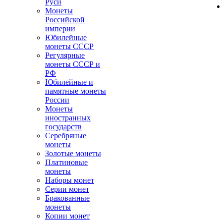
Руси
Монеты
Российской
империи
Юбилейные
монеты СССР
Регулярные
монеты СССР и
РФ
Юбилейные и
памятные монеты
России
Монеты
иностранных
государств
Серебряные
монеты
Золотые монеты
Платиновые
монеты
Наборы монет
Серии монет
Бракованные
монеты
Копии монет