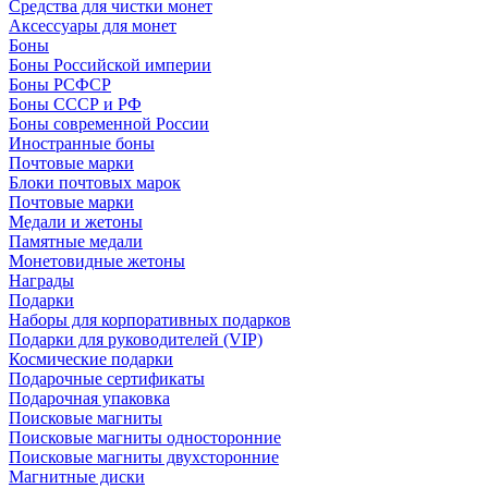
Средства для чистки монет
Аксессуары для монет
Боны
Боны Российской империи
Боны РСФСР
Боны СССР и РФ
Боны современной России
Иностранные боны
Почтовые марки
Блоки почтовых марок
Почтовые марки
Медали и жетоны
Памятные медали
Монетовидные жетоны
Награды
Подарки
Наборы для корпоративных подарков
Подарки для руководителей (VIP)
Космические подарки
Подарочные сертификаты
Подарочная упаковка
Поисковые магниты
Поисковые магниты односторонние
Поисковые магниты двухсторонние
Магнитные диски