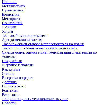
Новинки
Металлопоиск
Нумизматика
Бонистика
Метеориты
Все новинки
Акции
Услуги
Тест-драйв металлоискателя
Аренда металлоискателя
Trade-in - обмен старого металлоискателя на новый
Trade-in-mix - обмен монет на металлоискатель
Скупка монет, оценка монет, консультация специалиста по
монетам
Покупателю
О группе ИскателИ
Как купить
Оплата
Рассрочка и кредит
Доставка
Вопрос - ответ
Контакты
Реквизиты
10 причин купить металлоискатель у нас
Новости