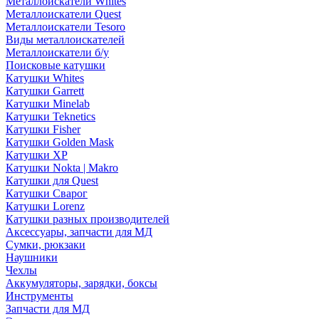
Металлоискатели Whites
Металлоискатели Quest
Металлоискатели Tesoro
Виды металлоискателей
Металлоискатели б/у
Поисковые катушки
Катушки Whites
Катушки Garrett
Катушки Minelab
Катушки Teknetics
Катушки Fisher
Катушки Golden Mask
Катушки XP
Катушки Nokta | Makro
Катушки для Quest
Катушки Сварог
Катушки Lorenz
Катушки разных производителей
Аксессуары, запчасти для МД
Сумки, рюкзаки
Наушники
Чехлы
Аккумуляторы, зарядки, боксы
Инструменты
Запчасти для МД