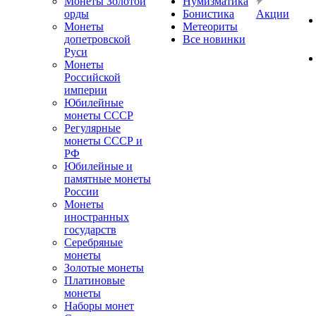
Монеты Золотой
Нумизматика
орды
Бонистика
Акции
Монеты
Метеориты
допетровской
Все новинки
Руси
Монеты
Российской
империи
Юбилейные
монеты СССР
Регулярные
монеты СССР и
РФ
Юбилейные и
памятные монеты
России
Монеты
иностранных
государств
Серебряные
монеты
Золотые монеты
Платиновые
монеты
Наборы монет