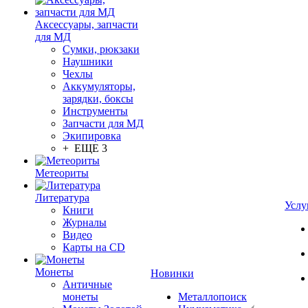
Аксессуары, запчасти
для МД
Сумки, рюкзаки
Наушники
Чехлы
Аккумуляторы,
зарядки, боксы
Инструменты
Запчасти для МД
Экипировка
+ ЕЩЕ 3
Метеориты
Литература
Услу
Книги
Журналы
Видео
Карты на CD
Монеты
Новинки
Античные
монеты
Металлопоиск