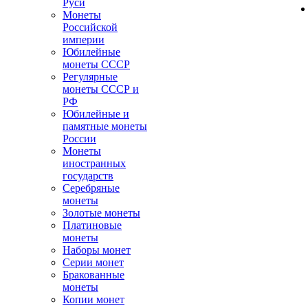
Руси
Монеты
Российской
империи
Юбилейные
монеты СССР
Регулярные
монеты СССР и
РФ
Юбилейные и
памятные монеты
России
Монеты
иностранных
государств
Серебряные
монеты
Золотые монеты
Платиновые
монеты
Наборы монет
Серии монет
Бракованные
монеты
Копии монет