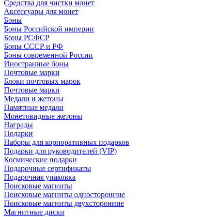
Средства для чистки монет
Аксессуары для монет
Боны
Боны Российской империи
Боны РСФСР
Боны СССР и РФ
Боны современной России
Иностранные боны
Почтовые марки
Блоки почтовых марок
Почтовые марки
Медали и жетоны
Памятные медали
Монетовидные жетоны
Награды
Подарки
Наборы для корпоративных подарков
Подарки для руководителей (VIP)
Космические подарки
Подарочные сертификаты
Подарочная упаковка
Поисковые магниты
Поисковые магниты односторонние
Поисковые магниты двухсторонние
Магнитные диски