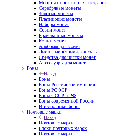
Монеты иностранных государств
Серебряные монеты
Золотые монеты
Платиновые монеты
Наборы монет
Серии монет
Бракованные монеты
Копии монет
Альбомы для монет
Листы, монетники, капсулы
Средства для чистки монет
Аксессуары для монет
Боны
Назад
Боны
Боны Российской империи
Боны РСФСР
Боны СССР и РФ
Боны современной России
Иностранные боны
Почтовые марки
Назад
Почтовые марки
Блоки почтовых марок
Почтовые марки