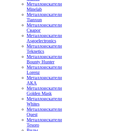
Металлоискатели
Minelab
Металлоискатели
Tianxun
Металлоискатели
Сварог
Металлоискатели
Asgoelectronics
Металлоискатели
Teknetics
Металлоискатели
Bounty Hunter
Металлоискатели
Lorenz
Металлоискатели
АКА
Металлоискатели
Golden Mask
Металлоискатели
Whites
Металлоискатели
Quest
Металлоискатели
Tesoro
Виды