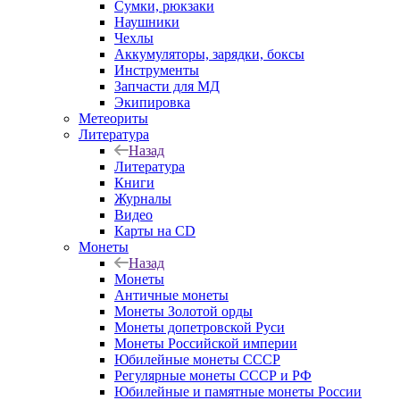
Сумки, рюкзаки
Наушники
Чехлы
Аккумуляторы, зарядки, боксы
Инструменты
Запчасти для МД
Экипировка
Метеориты
Литература
Назад
Литература
Книги
Журналы
Видео
Карты на CD
Монеты
Назад
Монеты
Античные монеты
Монеты Золотой орды
Монеты допетровской Руси
Монеты Российской империи
Юбилейные монеты СССР
Регулярные монеты СССР и РФ
Юбилейные и памятные монеты России