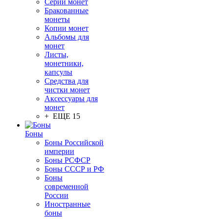
Серии монет
Бракованные
монеты
Копии монет
Альбомы для
монет
Листы,
монетники,
капсулы
Средства для
чистки монет
Аксессуары для
монет
+ ЕЩЕ 15
Боны
Боны Российской
империи
Боны РСФСР
Боны СССР и РФ
Боны
современной
России
Иностранные
боны