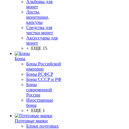
Альбомы для
монет
Листы,
монетники,
капсулы
Средства для
чистки монет
Аксессуары для
монет
+ ЕЩЕ 15
Боны
Боны Российской
империи
Боны РСФСР
Боны СССР и РФ
Боны
современной
России
Иностранные
боны
+ ЕЩЕ 1
Почтовые марки
Блоки почтовых