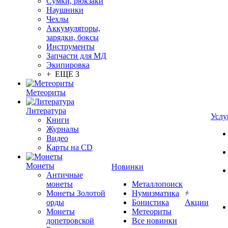
Сумки, рюкзаки
Наушники
Чехлы
Аккумуляторы,
зарядки, боксы
Инструменты
Запчасти для МД
Экипировка
+ ЕЩЕ 3
Метеориты
Литература
Услу
Книги
Журналы
Видео
Карты на CD
Монеты
Новинки
Античные
монеты
Металлопоиск
Монеты Золотой
Нумизматика
орды
Бонистика
Акции
Монеты
Метеориты
допетровской
Все новинки