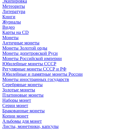
Экипировка
Метеориты
Литература
Книги
Журналы
Видео
Карты на CD
Монеты
Античные монеты
Монеты Золотой орды
Монеты допетровской Руси
Монеты Российской империи
Юбилейные монеты СССР
Регулярные монеты СССР и РФ
Юбилейные и памятные монеты России
Монеты иностранных государств
Серебряные монеты
Золотые монеты
Платиновые монеты
Наборы монет
Серии монет
Бракованные монеты
Копии монет
Альбомы для монет
Листы, монетники, капсулы