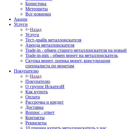
Бонистика
Метеориты
Все новинки
Акции
Услуги
Назад
Услуги
Тест-драйв металлоискателя
Аренда металлоискателя
Trade-in - обмен старого металлоискателя на новый
Trade-in-mix - обмен монет на металлоискатель
Скупка монет, оценка монет, консультация
специалиста по монетам
Покупателю
Назад
Покупателю
О группе ИскателИ
Как купить
Оплата
Рассрочка и кредит
Доставка
Вопрос - ответ
Контакты
Реквизиты
10 причин купить металлоискатель у нас