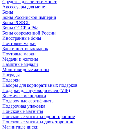
Средства для чистки монет
Аксессуары для монет
Боны
Боны Российской империи
Боны РСФСР
Боны СССР и РФ
Боны современной России
Иностранные боны
Почтовые марки
Блоки почтовых марок
Почтовые марки
Медали и жетоны
Памятные медали
Монетовидные жетоны
Награды
Подарки
Наборы для корпоративных подарков
Подарки для руководителей (VIP)
Космические подарки
Подарочные сертификаты
Подарочная упаковка
Поисковые магниты
Поисковые магниты односторонние
Поисковые магниты двухсторонние
Магнитные диски