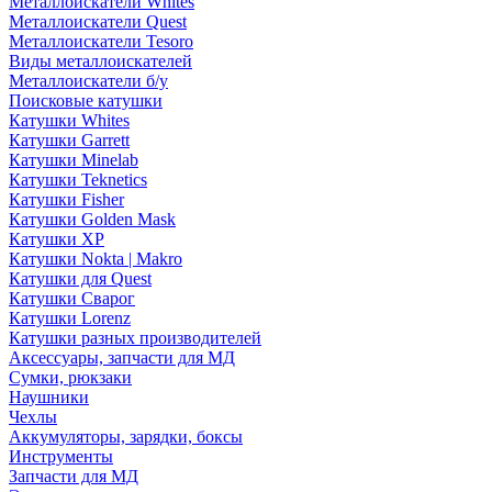
Металлоискатели Whites
Металлоискатели Quest
Металлоискатели Tesoro
Виды металлоискателей
Металлоискатели б/у
Поисковые катушки
Катушки Whites
Катушки Garrett
Катушки Minelab
Катушки Teknetics
Катушки Fisher
Катушки Golden Mask
Катушки XP
Катушки Nokta | Makro
Катушки для Quest
Катушки Сварог
Катушки Lorenz
Катушки разных производителей
Аксессуары, запчасти для МД
Сумки, рюкзаки
Наушники
Чехлы
Аккумуляторы, зарядки, боксы
Инструменты
Запчасти для МД