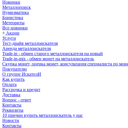
Новинки
Металлопоиск
Нумизматика
Бонистика
Метеориты
Все новинки
Акции
Услуги
Тест-драйв металлоискателя
Аренда металлоискателя
Trade-in - обмен старого металлоискателя на новый
Trade-in-mix - обмен монет на металлоискатель
Скупка монет, оценка монет, консультация специалиста по мон
Покупателю
О группе ИскателИ
Как купить
Оплата
Рассрочка и кредит
Доставка
Вопрос - ответ
Контакты
Реквизиты
10 причин купить металлоискатель у нас
Новости
Контакты