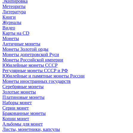
Экипировка
Метеориты
Литература
Книги
Журналы
Видео
Карты на CD
Монеты
Античные монеты
Монеты Золотой орды
Монеты допетровской Руси
Монеты Российской империи
Юбилейные монеты СССР
Регулярные монеты СССР и РФ
Юбилейные и памятные монеты России
Монеты иностранных государств
Серебряные монеты
Золотые монеты
Платиновые монеты
Наборы монет
Серии монет
Бракованные монеты
Копии монет
Альбомы для монет
Листы, монетники, капсулы