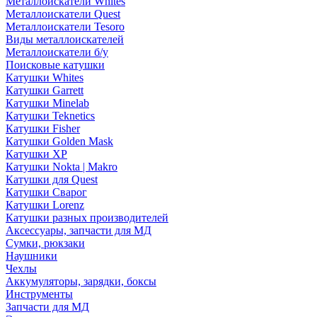
Металлоискатели Whites
Металлоискатели Quest
Металлоискатели Tesoro
Виды металлоискателей
Металлоискатели б/у
Поисковые катушки
Катушки Whites
Катушки Garrett
Катушки Minelab
Катушки Teknetics
Катушки Fisher
Катушки Golden Mask
Катушки XP
Катушки Nokta | Makro
Катушки для Quest
Катушки Сварог
Катушки Lorenz
Катушки разных производителей
Аксессуары, запчасти для МД
Сумки, рюкзаки
Наушники
Чехлы
Аккумуляторы, зарядки, боксы
Инструменты
Запчасти для МД