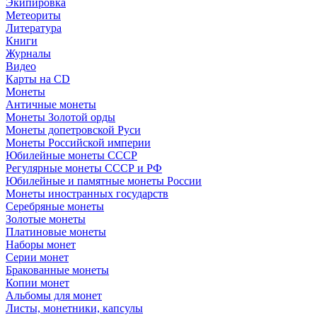
Экипировка
Метеориты
Литература
Книги
Журналы
Видео
Карты на CD
Монеты
Античные монеты
Монеты Золотой орды
Монеты допетровской Руси
Монеты Российской империи
Юбилейные монеты СССР
Регулярные монеты СССР и РФ
Юбилейные и памятные монеты России
Монеты иностранных государств
Серебряные монеты
Золотые монеты
Платиновые монеты
Наборы монет
Серии монет
Бракованные монеты
Копии монет
Альбомы для монет
Листы, монетники, капсулы