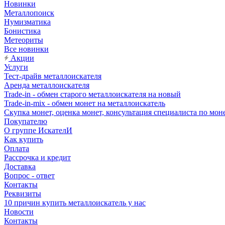
Новинки
Металлопоиск
Нумизматика
Бонистика
Метеориты
Все новинки
Акции
Услуги
Тест-драйв металлоискателя
Аренда металлоискателя
Trade-in - обмен старого металлоискателя на новый
Trade-in-mix - обмен монет на металлоискатель
Скупка монет, оценка монет, консультация специалиста по мон
Покупателю
О группе ИскателИ
Как купить
Оплата
Рассрочка и кредит
Доставка
Вопрос - ответ
Контакты
Реквизиты
10 причин купить металлоискатель у нас
Новости
Контакты