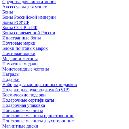
Средства для чистки монет
Аксессуары для монет
Боны
Боны Российской империи
Боны РСФСР
Боны СССР и РФ
Боны современной России
Иностранные боны
Почтовые марки
Блоки почтовых марок
Почтовые марки
Медали и жетоны
Памятные медали
Монетовидные жетоны
Награды
Подарки
Наборы для корпоративных подарков
Подарки для руководителей (VIP)
Космические подарки
Подарочные сертификаты
Подарочная упаковка
Поисковые магниты
Поисковые магниты односторонние
Поисковые магниты двухсторонние
Магнитные диски