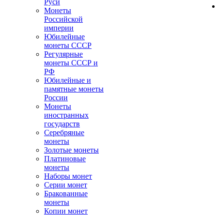
Руси
Монеты
Российской
империи
Юбилейные
монеты СССР
Регулярные
монеты СССР и
РФ
Юбилейные и
памятные монеты
России
Монеты
иностранных
государств
Серебряные
монеты
Золотые монеты
Платиновые
монеты
Наборы монет
Серии монет
Бракованные
монеты
Копии монет