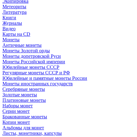
Экипировка
Метеориты
Литература
Книги
Журналы
Видео
Карты на CD
Монеты
Античные монеты
Монеты Золотой орды
Монеты допетровской Руси
Монеты Российской империи
Юбилейные монеты СССР
Регулярные монеты СССР и РФ
Юбилейные и памятные монеты России
Монеты иностранных государств
Серебряные монеты
Золотые монеты
Платиновые монеты
Наборы монет
Серии монет
Бракованные монеты
Копии монет
Альбомы для монет
Листы, монетники, капсулы