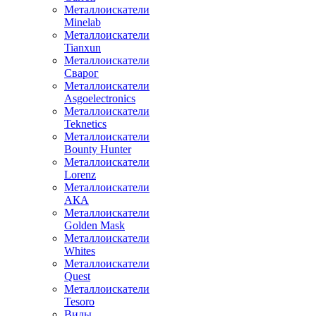
Металлоискатели
Minelab
Металлоискатели
Tianxun
Металлоискатели
Сварог
Металлоискатели
Asgoelectronics
Металлоискатели
Teknetics
Металлоискатели
Bounty Hunter
Металлоискатели
Lorenz
Металлоискатели
АКА
Металлоискатели
Golden Mask
Металлоискатели
Whites
Металлоискатели
Quest
Металлоискатели
Tesoro
Виды