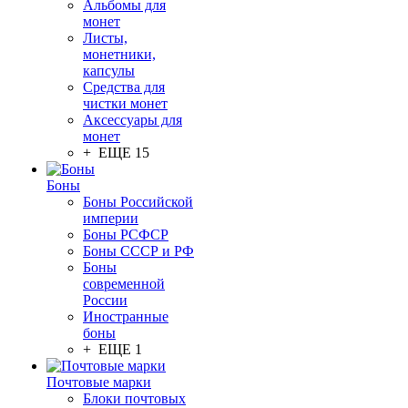
Альбомы для
монет
Листы,
монетники,
капсулы
Средства для
чистки монет
Аксессуары для
монет
+ ЕЩЕ 15
Боны
Боны Российской
империи
Боны РСФСР
Боны СССР и РФ
Боны
современной
России
Иностранные
боны
+ ЕЩЕ 1
Почтовые марки
Блоки почтовых