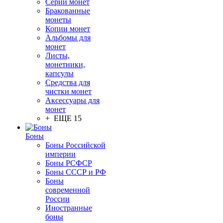
Серии монет
Бракованные
монеты
Копии монет
Альбомы для
монет
Листы,
монетники,
капсулы
Средства для
чистки монет
Аксессуары для
монет
+ ЕЩЕ 15
Боны
Боны Российской
империи
Боны РСФСР
Боны СССР и РФ
Боны
современной
России
Иностранные
боны