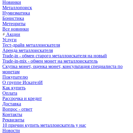
Новинки
Металлопоиск
Нумизматика
Бонистика
Метеориты
Все новинки
Акции
Услуги
Тест-драйв металлоискателя
Аренда металлоискателя
Trade-in - обмен старого металлоискателя на новый
Trade-in-mix - обмен монет на металлоискатель
Скупка монет, оценка монет, консультация специалиста по
монетам
Покупателю
О группе ИскателИ
Как купить
Оплата
Рассрочка и кредит
Доставка
Вопрос - ответ
Контакты
Реквизиты
10 причин купить металлоискатель у нас
Новости