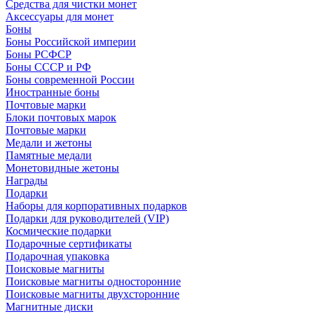
Средства для чистки монет
Аксессуары для монет
Боны
Боны Российской империи
Боны РСФСР
Боны СССР и РФ
Боны современной России
Иностранные боны
Почтовые марки
Блоки почтовых марок
Почтовые марки
Медали и жетоны
Памятные медали
Монетовидные жетоны
Награды
Подарки
Наборы для корпоративных подарков
Подарки для руководителей (VIP)
Космические подарки
Подарочные сертификаты
Подарочная упаковка
Поисковые магниты
Поисковые магниты односторонние
Поисковые магниты двухсторонние
Магнитные диски