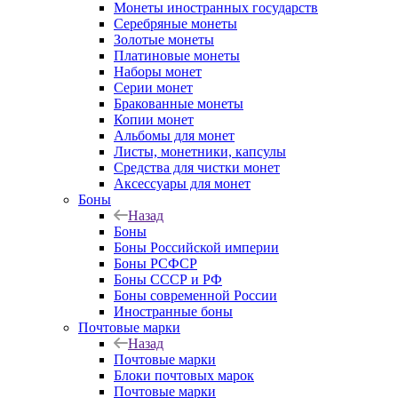
Монеты иностранных государств
Серебряные монеты
Золотые монеты
Платиновые монеты
Наборы монет
Серии монет
Бракованные монеты
Копии монет
Альбомы для монет
Листы, монетники, капсулы
Средства для чистки монет
Аксессуары для монет
Боны
Назад
Боны
Боны Российской империи
Боны РСФСР
Боны СССР и РФ
Боны современной России
Иностранные боны
Почтовые марки
Назад
Почтовые марки
Блоки почтовых марок
Почтовые марки