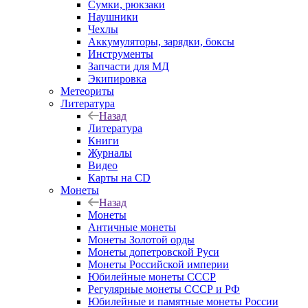
Сумки, рюкзаки
Наушники
Чехлы
Аккумуляторы, зарядки, боксы
Инструменты
Запчасти для МД
Экипировка
Метеориты
Литература
Назад
Литература
Книги
Журналы
Видео
Карты на CD
Монеты
Назад
Монеты
Античные монеты
Монеты Золотой орды
Монеты допетровской Руси
Монеты Российской империи
Юбилейные монеты СССР
Регулярные монеты СССР и РФ
Юбилейные и памятные монеты России