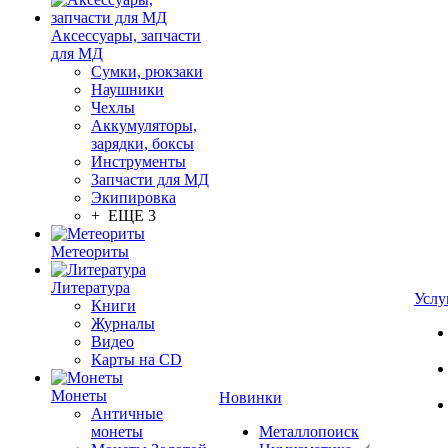
Аксессуары, запчасти
для МД
Сумки, рюкзаки
Наушники
Чехлы
Аккумуляторы,
зарядки, боксы
Инструменты
Запчасти для МД
Экипировка
+ ЕЩЕ 3
Метеориты
Литература
Услу
Книги
Журналы
Видео
Карты на CD
Монеты
Новинки
Античные
монеты
Металлопоиск