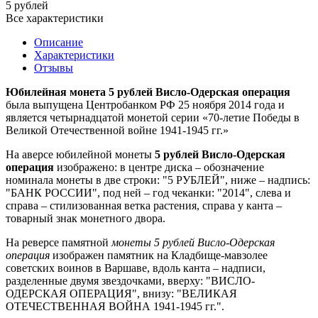
5 рублей
Все характеристики
Описание
Характеристики
Отзывы
Юбилейная монета 5 рублей Висло-Одерская операция
была выпущена Центробанком РФ 25 ноября 2014 года и
является четырнадцатой монетой серии «70-летие Победы в
Великой Отечественной войне 1941-1945 гг.»
На аверсе юбилейной монеты
5 рублей Висло-Одерская
операция
изображено: в центре диска – обозначение
номинала монеты в две строки: "5 РУБЛЕЙ", ниже – надпись:
"БАНК РОССИИ", под ней – год чеканки: "2014", слева и
справа – стилизованная ветка растения, справа у канта –
товарный знак монетного двора.
На реверсе памятной
монеты 5 рублей Висло-Одерская
операция
изображен памятник на Кладбище-мавзолее
советских воинов в Варшаве, вдоль канта – надписи,
разделенные двумя звездочками, вверху: "ВИСЛО-
ОДЕРСКАЯ ОПЕРАЦИЯ", внизу: "ВЕЛИКАЯ
ОТЕЧЕСТВЕННАЯ ВОЙНА 1941-1945 гг.".