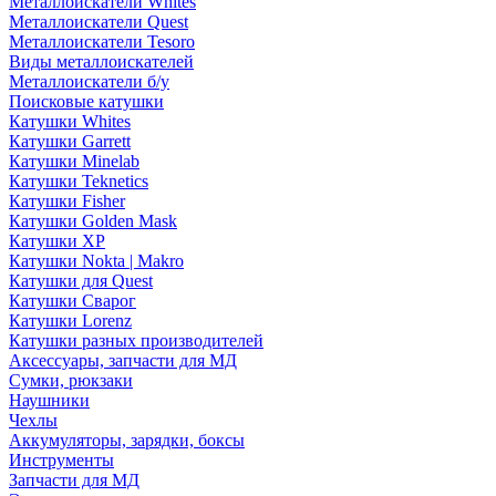
Металлоискатели Whites
Металлоискатели Quest
Металлоискатели Tesoro
Виды металлоискателей
Металлоискатели б/у
Поисковые катушки
Катушки Whites
Катушки Garrett
Катушки Minelab
Катушки Teknetics
Катушки Fisher
Катушки Golden Mask
Катушки XP
Катушки Nokta | Makro
Катушки для Quest
Катушки Сварог
Катушки Lorenz
Катушки разных производителей
Аксессуары, запчасти для МД
Сумки, рюкзаки
Наушники
Чехлы
Аккумуляторы, зарядки, боксы
Инструменты
Запчасти для МД