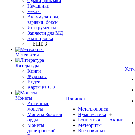
Сумки, рюкзаки
Наушники
Чехлы
Аккумуляторы,
зарядки, боксы
Инструменты
Запчасти для МД
Экипировка
+ ЕЩЕ 3
Метеориты
Литература
Услу
Книги
Журналы
Видео
Карты на CD
Монеты
Новинки
Античные
монеты
Металлопоиск
Монеты Золотой
Нумизматика
орды
Бонистика
Акции
Монеты
Метеориты
допетровской
Все новинки