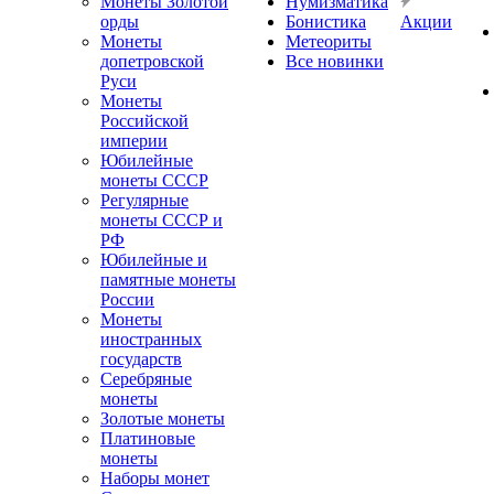
Монеты Золотой
Нумизматика
орды
Бонистика
Акции
Монеты
Метеориты
допетровской
Все новинки
Руси
Монеты
Российской
империи
Юбилейные
монеты СССР
Регулярные
монеты СССР и
РФ
Юбилейные и
памятные монеты
России
Монеты
иностранных
государств
Серебряные
монеты
Золотые монеты
Платиновые
монеты
Наборы монет