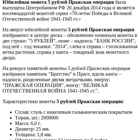
Юбилейная монета 5 рублей Пражская операция
была
выпущена Центробанком РФ 26 декабря 2014 года и является
восемнадцатой монетой серии «70-летие Победы в Великой
Отечественной войне 1941-1945 гг.»
На аверсе юбилейной монеты
5 рублей Пражская операция
изображено: в центре диска – обозначение номинала монеты в
две строки: "5 РУБЛЕЙ", ниже – надпись: "БАНК РОССИИ",
под ней – год чеканки: "2014", слева и справа – стилизованная
ветка растения, справа у канта – товарный знак монетного
двора.
На реверсе памятной
монеты 5 рублей Пражская операция
изображен памятник "Братство" в Праге, вдоль канта –
надписи, разделенные двумя звездочками, вверху:
"ПРАЖСКАЯ ОПЕРАЦИЯ", внизу: "ВЕЛИКАЯ
ОТЕЧЕСТВЕННАЯ ВОЙНА 1941-1945 гг.".
Характеристики монеты
5 рублей Пражская операция
:
Сплав: сталь с никелевым гальваническим покрытием
Тираж, шт.: 2000000
Масса: 6,0 г.
Диаметр: 25 мм.
Толщина: 1,8 мм.