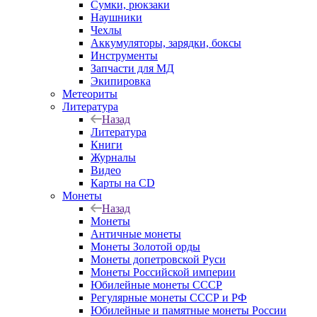
Сумки, рюкзаки
Наушники
Чехлы
Аккумуляторы, зарядки, боксы
Инструменты
Запчасти для МД
Экипировка
Метеориты
Литература
Назад
Литература
Книги
Журналы
Видео
Карты на CD
Монеты
Назад
Монеты
Античные монеты
Монеты Золотой орды
Монеты допетровской Руси
Монеты Российской империи
Юбилейные монеты СССР
Регулярные монеты СССР и РФ
Юбилейные и памятные монеты России