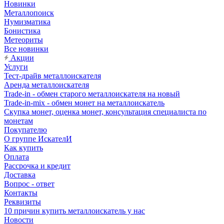
Новинки
Металлопоиск
Нумизматика
Бонистика
Метеориты
Все новинки
Акции
Услуги
Тест-драйв металлоискателя
Аренда металлоискателя
Trade-in - обмен старого металлоискателя на новый
Trade-in-mix - обмен монет на металлоискатель
Скупка монет, оценка монет, консультация специалиста по
монетам
Покупателю
О группе ИскателИ
Как купить
Оплата
Рассрочка и кредит
Доставка
Вопрос - ответ
Контакты
Реквизиты
10 причин купить металлоискатель у нас
Новости