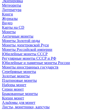
Экипировка
Метеориты
Литература
Книги
Журналы
Видео
Карты на CD
Монеты
Античные монеты
Монеты Золотой орды
Монеты допетровской Руси
Монеты Российской империи
Юбилейные монеты СССР
Регулярные монеты СССР и РФ
Юбилейные и памятные монеты России
Монеты иностранных государств
Серебряные монеты
Золотые монеты
Платиновые монеты
Наборы монет
Серии монет
Бракованные монеты
Копии монет
Альбомы для монет
Листы, монетники, капсулы