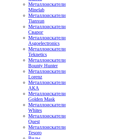
Металлоискатели
Minelab
Металлоискатели
Tianxun
Металлоискатели
Сварог
Металлоискатели
Asgoelectronics
Металлоискатели
Teknetics
Металлоискатели
Bounty Hunter
Металлоискатели
Lorenz
Металлоискатели
АКА
Металлоискатели
Golden Mask
Металлоискатели
Whites
Металлоискатели
Quest
Металлоискатели
Tesoro
Виды