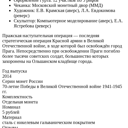
Оформление гурта: 12 участков по 5 рифов
Чеканка: Московский монетный двор (ММД)
Художник: Е.В. Крамская (аверс), Л.А. Евдокимова
(реверс)
Скульптор: Компьютерное моделирование (аверс), Е.А.
Ястребова (реверс)
Пражская наступательная операция — последняя
стратегическая операция Красной армии в Великой
Отечественной войне, в ходе которой был освобождён город
Прага. Непосредственно при освобождении Праги погибло
более тысячи советских солдат, большинство которых
захоронены на Ольшанском кладбище города.
Год выпуска
2014
Серии монет России
70-летие Победы в Великой Отечественной войне 1941-1945
гг.
Комплектность
Отдельная монета
Номинал
5 рублей
Материал
сталь с никелевым гальваническим покрытием
Отзывы