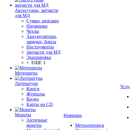
Аксессуары, запчасти
для МД
Сумки, рюкзаки
Наушники
Чехлы
Аккумуляторы,
зарядки, боксы
Инструменты
Запчасти для МД
Экипировка
+ ЕЩЕ 3
Метеориты
Литература
Услу
Книги
Журналы
Видео
Карты на CD
Монеты
Новинки
Античные
монеты
Металлопоиск