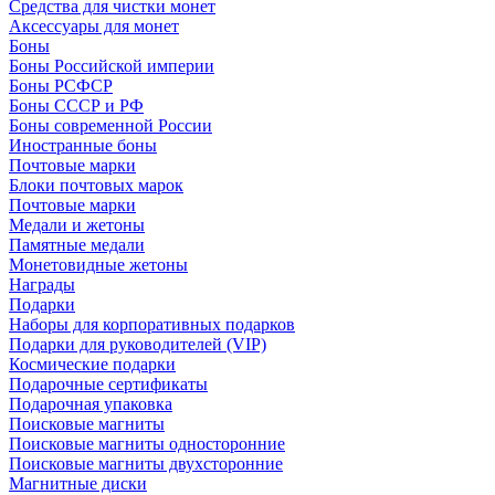
Средства для чистки монет
Аксессуары для монет
Боны
Боны Российской империи
Боны РСФСР
Боны СССР и РФ
Боны современной России
Иностранные боны
Почтовые марки
Блоки почтовых марок
Почтовые марки
Медали и жетоны
Памятные медали
Монетовидные жетоны
Награды
Подарки
Наборы для корпоративных подарков
Подарки для руководителей (VIP)
Космические подарки
Подарочные сертификаты
Подарочная упаковка
Поисковые магниты
Поисковые магниты односторонние
Поисковые магниты двухсторонние
Магнитные диски