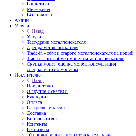
Бонистика
Метеориты
Все новинки
Акции
Услуги
Назад
Услуги
Тест-драйв металлоискателя
Аренда металлоискателя
Trade-in - обмен старого металлоискателя на новый
Trade-in-mix - обмен монет на металлоискатель
Скупка монет, оценка монет, консультация
специалиста по монетам
Покупателю
Назад
Покупателю
О группе ИскателИ
Как купить
Оплата
Рассрочка и кредит
Доставка
Вопрос - ответ
Контакты
Реквизиты
10 причин купить металлоискатель у нас