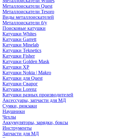
Металлоискатели Whites
Металлоискатели Quest
Металлоискатели Tesoro
Виды металлоискателей
Металлоискатели б/у
Поисковые катушки
Катушки Whites
Катушки Garrett
Катушки Minelab
Катушки Teknetics
Катушки Fisher
Катушки Golden Mask
Катушки XP
Катушки Nokta | Makro
Катушки для Quest
Катушки Сварог
Катушки Lorenz
Катушки разных производителей
Аксессуары, запчасти для МД
Сумки, рюкзаки
Наушники
Чехлы
Аккумуляторы, зарядки, боксы
Инструменты
Запчасти для МД