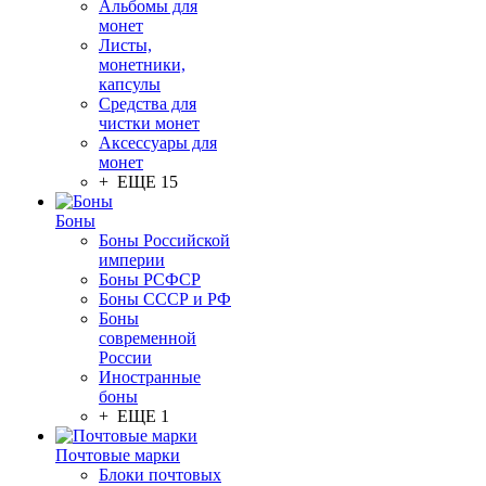
Альбомы для
монет
Листы,
монетники,
капсулы
Средства для
чистки монет
Аксессуары для
монет
+ ЕЩЕ 15
Боны
Боны Российской
империи
Боны РСФСР
Боны СССР и РФ
Боны
современной
России
Иностранные
боны
+ ЕЩЕ 1
Почтовые марки
Блоки почтовых