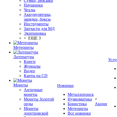
Сумки, рюкзаки
Наушники
Чехлы
Аккумуляторы,
зарядки, боксы
Инструменты
Запчасти для МД
Экипировка
+ ЕЩЕ 3
Метеориты
Литература
Услу
Книги
Журналы
Видео
Карты на CD
Монеты
Новинки
Античные
монеты
Металлопоиск
Монеты Золотой
Нумизматика
орды
Бонистика
Акции
Монеты
Метеориты
допетровской
Все новинки