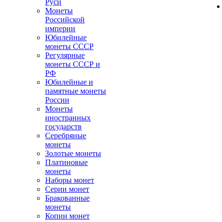
Руси
Монеты
Российской
империи
Юбилейные
монеты СССР
Регулярные
монеты СССР и
РФ
Юбилейные и
памятные монеты
России
Монеты
иностранных
государств
Серебряные
монеты
Золотые монеты
Платиновые
монеты
Наборы монет
Серии монет
Бракованные
монеты
Копии монет