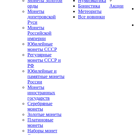
Монеты Золотой
Нумизматика
орды
Бонистика
Акции
Монеты
Метеориты
допетровской
Все новинки
Руси
Монеты
Российской
империи
Юбилейные
монеты СССР
Регулярные
монеты СССР и
РФ
Юбилейные и
памятные монеты
России
Монеты
иностранных
государств
Серебряные
монеты
Золотые монеты
Платиновые
монеты
Наборы монет