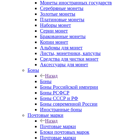
Монеты иностранных государств
Серебряные монеты
Золотые монеты
Платиновые монеты
Наборы монет
Серии монет
Бракованные монеты
Копии монет
Альбомы для монет
Листы, монетники, капсулы
Средства для чистки монет
Аксессуары для монет
Боны
Назад
Боны
Боны Российской империи
Боны РСФСР
Боны СССР и РФ
Боны современной России
Иностранные боны
Почтовые марки
Назад
Почтовые марки
Блоки почтовых марок
Почтовые марки