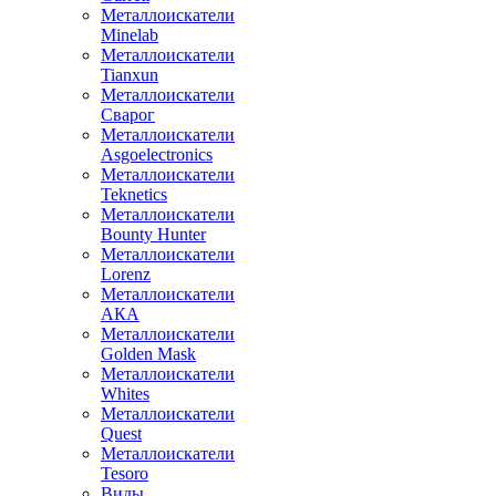
Металлоискатели
Minelab
Металлоискатели
Tianxun
Металлоискатели
Сварог
Металлоискатели
Asgoelectronics
Металлоискатели
Teknetics
Металлоискатели
Bounty Hunter
Металлоискатели
Lorenz
Металлоискатели
АКА
Металлоискатели
Golden Mask
Металлоискатели
Whites
Металлоискатели
Quest
Металлоискатели
Tesoro
Виды