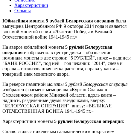
Характеристики
Отзывы
Юбилейная монета 5 рублей Белорусская операция
была
выпущена Центробанком РФ 9 октября 2014 года и является
восьмой монетой серии «70-летие Победы в Великой
Отечественной войне 1941-1945 гг.»
На аверсе юбилейной монеты
5 рублей Белорусская
операция
изображено: в центре диска – обозначение
номинала монеты в две строки: "5 РУБЛЕЙ", ниже – надпись:
"БАНК РОССИИ", под ней – год чеканки: "2014", слева и
справа – стилизованная ветка растения, справа у канта –
товарный знак монетного двора.
На реверсе памятной
монеты
5 рублей Белорусская операция
изображен фрагмент мемориала «Курган Славы» в
Смолевичском районе Минской области, вдоль канта –
надписи, разделенные двумя звездочками, вверху:
"БЕЛОРУССКАЯ ОПЕРАЦИЯ", внизу: «ВЕЛИКАЯ
ОТЕЧЕСТВЕННАЯ ВОЙНА 1941-1945 гг.»
Характеристики монеты
5 рублей Белорусская операция
:
Сплав: сталь с никелевым гальваническим покрытием