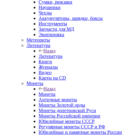
Сумки, рюкзаки
Наушники
Чехлы
Аккумуляторы, зарядки, боксы
Инструменты
Запчасти для МД
Экипировка
Метеориты
Литература
Назад
Литература
Книги
Журналы
Видео
Карты на CD
Монеты
Назад
Монеты
Античные монеты
Монеты Золотой орды
Монеты допетровской Руси
Монеты Российской империи
Юбилейные монеты СССР
Регулярные монеты СССР и РФ
Юбилейные и памятные монеты России