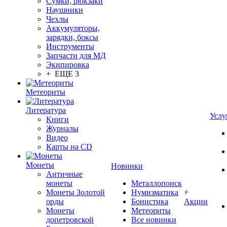
Сумки, рюкзаки
Наушники
Чехлы
Аккумуляторы,
зарядки, боксы
Инструменты
Запчасти для МД
Экипировка
+ ЕЩЕ 3
Метеориты
Литература
Услу
Книги
Журналы
Видео
Карты на CD
Монеты
Новинки
Античные
монеты
Металлопоиск
Монеты Золотой
Нумизматика
орды
Бонистика
Акции
Монеты
Метеориты
допетровской
Все новинки