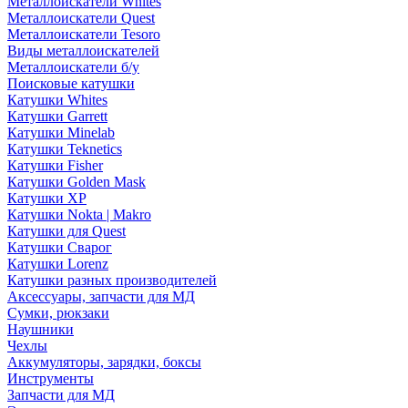
Металлоискатели Whites
Металлоискатели Quest
Металлоискатели Tesoro
Виды металлоискателей
Металлоискатели б/у
Поисковые катушки
Катушки Whites
Катушки Garrett
Катушки Minelab
Катушки Teknetics
Катушки Fisher
Катушки Golden Mask
Катушки XP
Катушки Nokta | Makro
Катушки для Quest
Катушки Сварог
Катушки Lorenz
Катушки разных производителей
Аксессуары, запчасти для МД
Сумки, рюкзаки
Наушники
Чехлы
Аккумуляторы, зарядки, боксы
Инструменты
Запчасти для МД