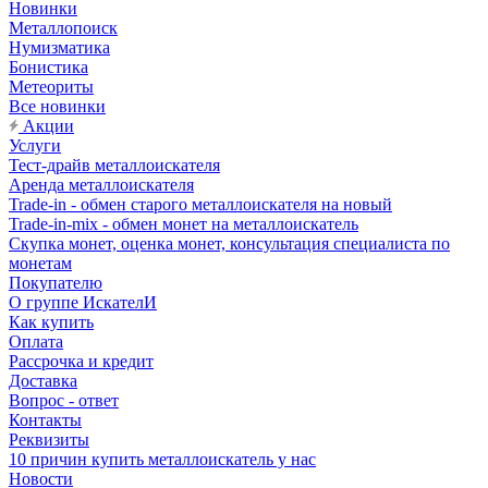
Новинки
Металлопоиск
Нумизматика
Бонистика
Метеориты
Все новинки
Акции
Услуги
Тест-драйв металлоискателя
Аренда металлоискателя
Trade-in - обмен старого металлоискателя на новый
Trade-in-mix - обмен монет на металлоискатель
Скупка монет, оценка монет, консультация специалиста по
монетам
Покупателю
О группе ИскателИ
Как купить
Оплата
Рассрочка и кредит
Доставка
Вопрос - ответ
Контакты
Реквизиты
10 причин купить металлоискатель у нас
Новости