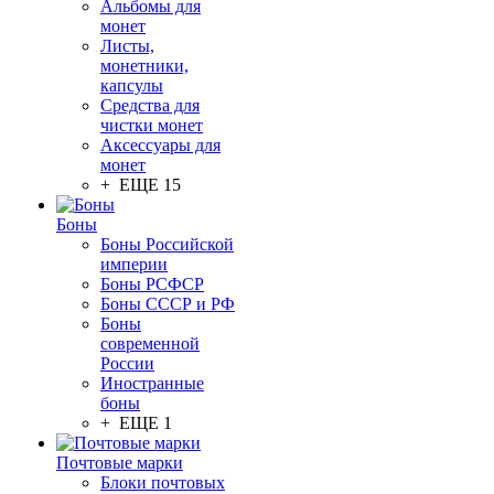
Альбомы для
монет
Листы,
монетники,
капсулы
Средства для
чистки монет
Аксессуары для
монет
+ ЕЩЕ 15
Боны
Боны Российской
империи
Боны РСФСР
Боны СССР и РФ
Боны
современной
России
Иностранные
боны
+ ЕЩЕ 1
Почтовые марки
Блоки почтовых