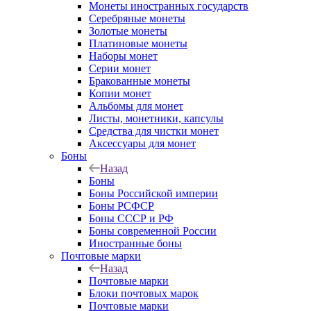
Монеты иностранных государств
Серебряные монеты
Золотые монеты
Платиновые монеты
Наборы монет
Серии монет
Бракованные монеты
Копии монет
Альбомы для монет
Листы, монетники, капсулы
Средства для чистки монет
Аксессуары для монет
Боны
Назад
Боны
Боны Российской империи
Боны РСФСР
Боны СССР и РФ
Боны современной России
Иностранные боны
Почтовые марки
Назад
Почтовые марки
Блоки почтовых марок
Почтовые марки