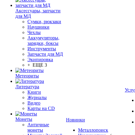
Аксессуары, запчасти
для МД
Сумки, рюкзаки
Наушники
Чехлы
Аккумуляторы,
зарядки, боксы
Инструменты
Запчасти для МД
Экипировка
+ ЕЩЕ 3
Метеориты
Литература
Услу
Книги
Журналы
Видео
Карты на CD
Монеты
Новинки
Античные
монеты
Металлопоиск