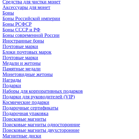
Средства для чистки монет
Аксессуары для монет
Боны
Боны Российской империи
Боны РСФСР
Боны СССР и РФ
Боны современной России
Иностранные боны
Почтовые марки
Блоки почтовых марок
Почтовые марки
Медали и жетоны
Памятные медали
Монетовидные жетоны
Награды
Подарки
Наборы для корпоративных подарков
Подарки для руководителей (VIP)
Космические подарки
Подарочные сертификаты
Подарочная упаковка
Поисковые магниты
Поисковые магниты односторонние
Поисковые магниты двухсторонние
Магнитные диски