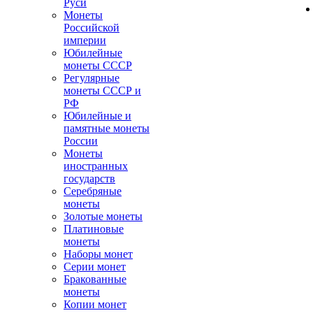
Руси
Монеты
Российской
империи
Юбилейные
монеты СССР
Регулярные
монеты СССР и
РФ
Юбилейные и
памятные монеты
России
Монеты
иностранных
государств
Серебряные
монеты
Золотые монеты
Платиновые
монеты
Наборы монет
Серии монет
Бракованные
монеты
Копии монет