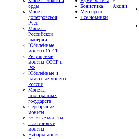
Монеты Золотой
Нумизматика
орды
Бонистика
Акции
Монеты
Метеориты
допетровской
Все новинки
Руси
Монеты
Российской
империи
Юбилейные
монеты СССР
Регулярные
монеты СССР и
РФ
Юбилейные и
памятные монеты
России
Монеты
иностранных
государств
Серебряные
монеты
Золотые монеты
Платиновые
монеты
Наборы монет