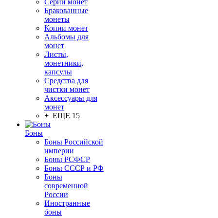
Серии монет
Бракованные
монеты
Копии монет
Альбомы для
монет
Листы,
монетники,
капсулы
Средства для
чистки монет
Аксессуары для
монет
+ ЕЩЕ 15
Боны
Боны Российской
империи
Боны РСФСР
Боны СССР и РФ
Боны
современной
России
Иностранные
боны