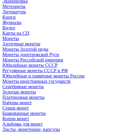
Экипировка
Метеориты
Литература
Книги
Журналы
Видео
Карты на CD
Монеты
Античные монеты
Монеты Золотой орды
Монеты допетровской Руси
Монеты Российской империи
Юбилейные монеты СССР
Регулярные монеты СССР и РФ
Юбилейные и памятные монеты России
Монеты иностранных государств
Серебряные монеты
Золотые монеты
Платиновые монеты
Наборы монет
Серии монет
Бракованные монеты
Копии монет
Альбомы для монет
Листы, монетники, капсулы