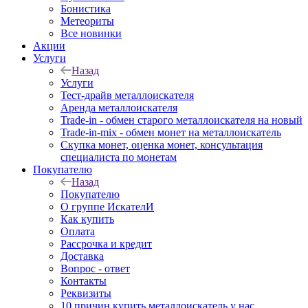
Бонистика
Метеориты
Все новинки
Акции
Услуги
Назад
Услуги
Тест-драйв металлоискателя
Аренда металлоискателя
Trade-in - обмен старого металлоискателя на новый
Trade-in-mix - обмен монет на металлоискатель
Скупка монет, оценка монет, консультация
специалиста по монетам
Покупателю
Назад
Покупателю
О группе ИскателИ
Как купить
Оплата
Рассрочка и кредит
Доставка
Вопрос - ответ
Контакты
Реквизиты
10 причин купить металлоискатель у нас