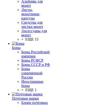
Альбомы для
монет
Листы,
монетники,
капсулы
Средства для
чистки монет
Аксессуары для
монет
+ ЕЩЕ 15
Боны
Боны Российской
империи
Боны РСФСР
Боны СССР и РФ
Боны
современной
России
Иностранные
боны
+ ЕЩЕ 1
Почтовые марки
Блоки почтовых