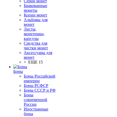
Серии монет
Бракованные
монеты
Копии монет
Альбомы для
монет
Листы,
монетники,
капсулы
Средства для
чистки монет
Аксессуары для
монет
+ ЕЩЕ 15
Боны
Боны Российской
империи
Боны РСФСР
Боны СССР и РФ
Боны
современной
России
Иностранные
боны