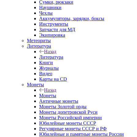
Сумки, рюкзаки
Наушники
Чехлы
Аккумуляторы, зарядки, боксы
Инструменты
Запчасти для МД
Экипировка
Метеориты
Литература
Назад
Литература
Книги
Журналы
Видео
Карты на CD
Монеты
Назад
Монеты
Античные монеты
Монеты Золотой орды
Монеты допетровской Руси
Монеты Российской империи
Юбилейные монеты СССР
Регулярные монеты СССР и РФ
Юбилейные и памятные монеты России