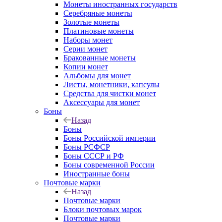
Монеты иностранных государств
Серебряные монеты
Золотые монеты
Платиновые монеты
Наборы монет
Серии монет
Бракованные монеты
Копии монет
Альбомы для монет
Листы, монетники, капсулы
Средства для чистки монет
Аксессуары для монет
Боны
Назад
Боны
Боны Российской империи
Боны РСФСР
Боны СССР и РФ
Боны современной России
Иностранные боны
Почтовые марки
Назад
Почтовые марки
Блоки почтовых марок
Почтовые марки