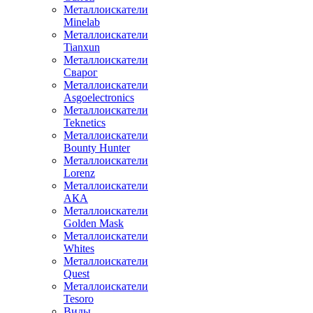
Металлоискатели
Minelab
Металлоискатели
Tianxun
Металлоискатели
Сварог
Металлоискатели
Asgoelectronics
Металлоискатели
Teknetics
Металлоискатели
Bounty Hunter
Металлоискатели
Lorenz
Металлоискатели
АКА
Металлоискатели
Golden Mask
Металлоискатели
Whites
Металлоискатели
Quest
Металлоискатели
Tesoro
Виды