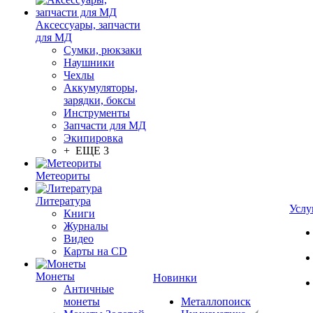
Аксессуары, запчасти
для МД
Сумки, рюкзаки
Наушники
Чехлы
Аккумуляторы,
зарядки, боксы
Инструменты
Запчасти для МД
Экипировка
+ ЕЩЕ 3
Метеориты
Литература
Услу
Книги
Журналы
Видео
Карты на CD
Монеты
Новинки
Античные
монеты
Металлопоиск