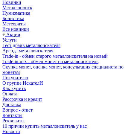
Новинки
Металлопоиск
Нумизматика
Бонистика
Метеориты
Все новинки
Акции
Услуги
Тест-драйв металлоискателя
Аренда металлоискателя
Trade-in - обмен старого металлоискателя на новый
Trade-in-mix - обмен монет на металлоискатель
Скупка монет, оценка монет, консультация специалиста по
монетам
Покупателю
О группе ИскателИ
Как купить
Оплата
Рассрочка и кредит
Доставка
Вопрос - ответ
Контакты
Реквизиты
10 причин купить металлоискатель у нас
Новости