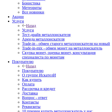
Бонистика
Метеориты
Все новинки
Акции
Услуги
Назад
Услуги
Тест-драйв металлоискателя
Аренда металлоискателя
Trade-in - обмен старого металлоискателя на новый
Trade-in-mix - обмен монет на металлоискатель
Скупка монет, оценка монет, консультация
специалиста по монетам
Покупателю
Назад
Покупателю
О группе ИскателИ
Как купить
Оплата
Рассрочка и кредит
Доставка
Вопрос - ответ
Контакты
Реквизиты
10 причин купить металлоискатель у нас