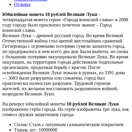
Отзывы
Юбилейная монета 10 рублей Великие Луки
–
четырнадцатая монета серии «Города воинской славы» в 2008
году городу было присвоено почетное звание – Город
воинской славы.
Великие Луки – древний русский город. Во время Великой
Отечественной войны стал ареной жесточайших сражений.
Гитлеровцы с огромными потерями сумели захватить город,
но продержались в нем всего два дня. Были выбиты, но снова
с большими потерями оккупировали Великие Луки. Во время
оккупации, на территории города действовали подпольные
организации, продолжая борьбу с врагом. После
освобождения Великие Луки лежали в руинах, из 3391 дома
— 3083 были разрушены или сожжены, город был
практически полностью разрушен. Трудовой героизм
жителей, их желание восстановить разрушенное войной,
возродили Великие Луки.
На реверсе юбилейной монеты
10 рублей Великие Луки
изображение герба города. На гербе изображены три лука, как
символ оружия защитников города.
Сплав: Сталь с латунным гальваническим покрытием
Тираж, шт.: 10000000