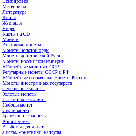
Экипировка
Метеориты
Литература
Книги
Журналы
Видео
Карты на CD
Монеты
Античные монеты
Монеты Золотой орды
Монеты допетровской Руси
Монеты Российской империи
Юбилейные монеты СССР
Регулярные монеты СССР и РФ
Юбилейные и памятные монеты России
Монеты иностранных государств
Серебряные монеты
Золотые монеты
Платиновые монеты
Наборы монет
Серии монет
Бракованные монеты
Копии монет
Альбомы для монет
Листы, монетники, капсулы