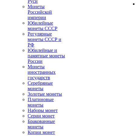
Руси
Монеты
Российской
империи
Юбилейные
монеты СССР
Регулярные
монеты СССР и
РФ
Юбилейные и
памятные монеты
России
Монеты
иностранных
государств
Серебряные
монеты
Золотые монеты
Платиновые
монеты
Наборы монет
Серии монет
Бракованные
монеты
Копии монет