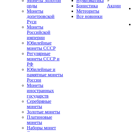
Монеты Золотой
Нумизматика
орды
Бонистика
Акции
Монеты
Метеориты
допетровской
Все новинки
Руси
Монеты
Российской
империи
Юбилейные
монеты СССР
Регулярные
монеты СССР и
РФ
Юбилейные и
памятные монеты
России
Монеты
иностранных
государств
Серебряные
монеты
Золотые монеты
Платиновые
монеты
Наборы монет