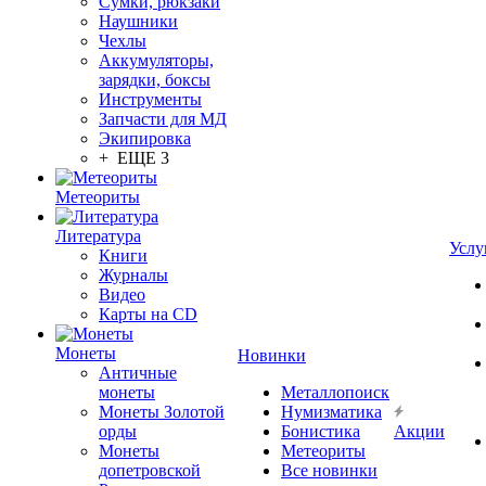
Сумки, рюкзаки
Наушники
Чехлы
Аккумуляторы,
зарядки, боксы
Инструменты
Запчасти для МД
Экипировка
+ ЕЩЕ 3
Метеориты
Литература
Услу
Книги
Журналы
Видео
Карты на CD
Монеты
Новинки
Античные
монеты
Металлопоиск
Монеты Золотой
Нумизматика
орды
Бонистика
Акции
Монеты
Метеориты
допетровской
Все новинки