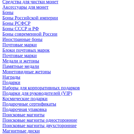
Средства для чистки монет
Аксессуары для монет
Боны
Боны Российской империи
Боны РСФСР
Боны СССР и РФ
Боны современной России
Иностранные боны
Почтовые марки
Блоки почтовых марок
Почтовые марки
Медали и жетоны
Памятные медали
Монетовидные жетоны
Награды
Подарки
Наборы для корпоративных подарков
Подарки для руководителей (VIP)
Космические подарки
Подарочные сертификаты
Подарочная упаковка
Поисковые магниты
Поисковые магниты односторонние
Поисковые магниты двухсторонние
Магнитные диски