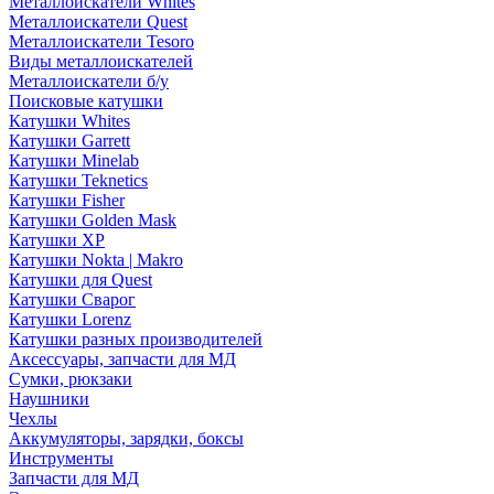
Металлоискатели Whites
Металлоискатели Quest
Металлоискатели Tesoro
Виды металлоискателей
Металлоискатели б/у
Поисковые катушки
Катушки Whites
Катушки Garrett
Катушки Minelab
Катушки Teknetics
Катушки Fisher
Катушки Golden Mask
Катушки XP
Катушки Nokta | Makro
Катушки для Quest
Катушки Сварог
Катушки Lorenz
Катушки разных производителей
Аксессуары, запчасти для МД
Сумки, рюкзаки
Наушники
Чехлы
Аккумуляторы, зарядки, боксы
Инструменты
Запчасти для МД