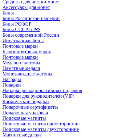
Средства для чистки монет
Аксессуары для монет
Боны
Боны Российской империи
Боны РСФСР
Боны СССР и РФ
Боны современной России
Иностранные боны
Почтовые марки
Блоки почтовых марок
Почтовые марки
Медали и жетоны
Памятные медали
Монетовидные жетоны
Награды
Подарки
Наборы для корпоративных подарков
Подарки для руководителей (VIP)
Космические подарки
Подарочные сертификаты
Подарочная упаковка
Поисковые магниты
Поисковые магниты односторонние
Поисковые магниты двухсторонние
Магнитные диски