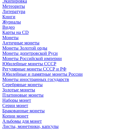
Экипировка
Метеориты
Литература
Книги
Журналы
Видео
Карты на CD
Монеты
Античные монеты
Монеты Золотой орды
Монеты допетровской Руси
Монеты Российской империи
Юбилейные монеты СССР
Регулярные монеты СССР и РФ
Юбилейные и памятные монеты России
Монеты иностранных государств
Серебряные монеты
Золотые монеты
Платиновые монеты
Наборы монет
Серии монет
Бракованные монеты
Копии монет
Альбомы для монет
Листы, монетники, капсулы