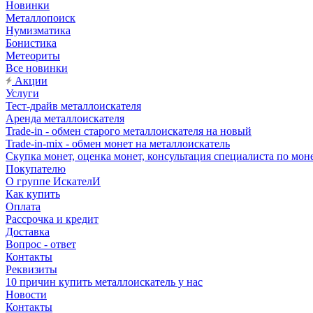
Новинки
Металлопоиск
Нумизматика
Бонистика
Метеориты
Все новинки
Акции
Услуги
Тест-драйв металлоискателя
Аренда металлоискателя
Trade-in - обмен старого металлоискателя на новый
Trade-in-mix - обмен монет на металлоискатель
Скупка монет, оценка монет, консультация специалиста по мон
Покупателю
О группе ИскателИ
Как купить
Оплата
Рассрочка и кредит
Доставка
Вопрос - ответ
Контакты
Реквизиты
10 причин купить металлоискатель у нас
Новости
Контакты