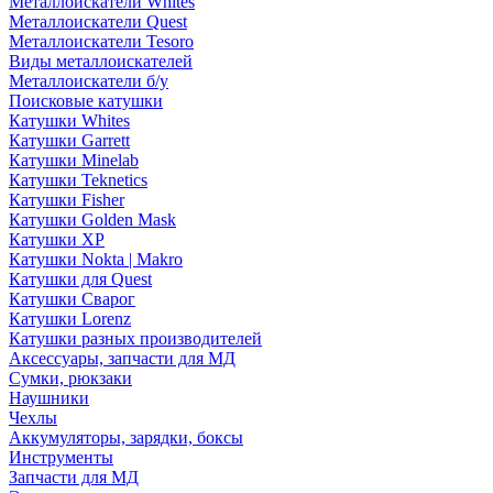
Металлоискатели Whites
Металлоискатели Quest
Металлоискатели Tesoro
Виды металлоискателей
Металлоискатели б/у
Поисковые катушки
Катушки Whites
Катушки Garrett
Катушки Minelab
Катушки Teknetics
Катушки Fisher
Катушки Golden Mask
Катушки XP
Катушки Nokta | Makro
Катушки для Quest
Катушки Сварог
Катушки Lorenz
Катушки разных производителей
Аксессуары, запчасти для МД
Сумки, рюкзаки
Наушники
Чехлы
Аккумуляторы, зарядки, боксы
Инструменты
Запчасти для МД