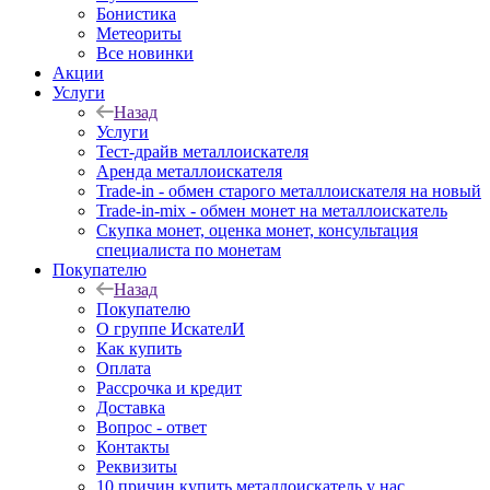
Бонистика
Метеориты
Все новинки
Акции
Услуги
Назад
Услуги
Тест-драйв металлоискателя
Аренда металлоискателя
Trade-in - обмен старого металлоискателя на новый
Trade-in-mix - обмен монет на металлоискатель
Скупка монет, оценка монет, консультация
специалиста по монетам
Покупателю
Назад
Покупателю
О группе ИскателИ
Как купить
Оплата
Рассрочка и кредит
Доставка
Вопрос - ответ
Контакты
Реквизиты
10 причин купить металлоискатель у нас