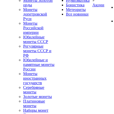
Монеты Золотой
Нумизматика
орды
Бонистика
Акции
Монеты
Метеориты
допетровской
Все новинки
Руси
Монеты
Российской
империи
Юбилейные
монеты СССР
Регулярные
монеты СССР и
РФ
Юбилейные и
памятные монеты
России
Монеты
иностранных
государств
Серебряные
монеты
Золотые монеты
Платиновые
монеты
Наборы монет