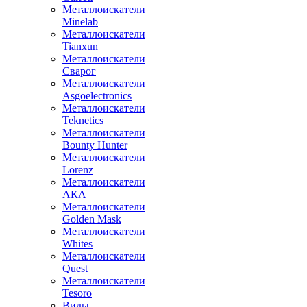
Металлоискатели
Minelab
Металлоискатели
Tianxun
Металлоискатели
Сварог
Металлоискатели
Asgoelectronics
Металлоискатели
Teknetics
Металлоискатели
Bounty Hunter
Металлоискатели
Lorenz
Металлоискатели
АКА
Металлоискатели
Golden Mask
Металлоискатели
Whites
Металлоискатели
Quest
Металлоискатели
Tesoro
Виды