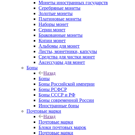
Монеты иностранных государств
Серебряные монеты
Золотые монеты
Платиновые монеты
Наборы монет
Серии монет
Бракованные монеты
Копии монет
Альбомы для монет
Листы, монетники, капсулы
Средства для чистки монет
Аксессуары для монет
Боны
Назад
Боны
Боны Российской империи
Боны РСФСР
Боны СССР и РФ
Боны современной России
Иностранные боны
Почтовые марки
Назад
Почтовые марки
Блоки почтовых марок
Почтовые марки