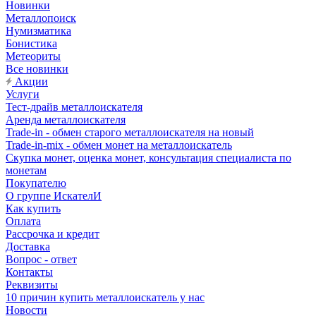
Новинки
Металлопоиск
Нумизматика
Бонистика
Метеориты
Все новинки
Акции
Услуги
Тест-драйв металлоискателя
Аренда металлоискателя
Trade-in - обмен старого металлоискателя на новый
Trade-in-mix - обмен монет на металлоискатель
Скупка монет, оценка монет, консультация специалиста по
монетам
Покупателю
О группе ИскателИ
Как купить
Оплата
Рассрочка и кредит
Доставка
Вопрос - ответ
Контакты
Реквизиты
10 причин купить металлоискатель у нас
Новости