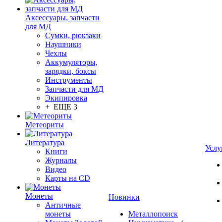
Аксессуары, запчасти
для МД
Сумки, рюкзаки
Наушники
Чехлы
Аккумуляторы,
зарядки, боксы
Инструменты
Запчасти для МД
Экипировка
+ ЕЩЕ 3
Метеориты
Литература
Услу
Книги
Журналы
Видео
Карты на CD
Монеты
Новинки
Античные
монеты
Металлопоиск