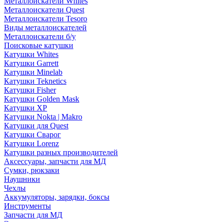
Металлоискатели Whites
Металлоискатели Quest
Металлоискатели Tesoro
Виды металлоискателей
Металлоискатели б/у
Поисковые катушки
Катушки Whites
Катушки Garrett
Катушки Minelab
Катушки Teknetics
Катушки Fisher
Катушки Golden Mask
Катушки XP
Катушки Nokta | Makro
Катушки для Quest
Катушки Сварог
Катушки Lorenz
Катушки разных производителей
Аксессуары, запчасти для МД
Сумки, рюкзаки
Наушники
Чехлы
Аккумуляторы, зарядки, боксы
Инструменты
Запчасти для МД