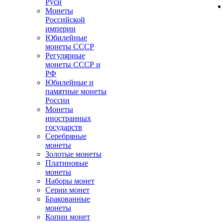
Руси
Монеты
Российской
империи
Юбилейные
монеты СССР
Регулярные
монеты СССР и
РФ
Юбилейные и
памятные монеты
России
Монеты
иностранных
государств
Серебряные
монеты
Золотые монеты
Платиновые
монеты
Наборы монет
Серии монет
Бракованные
монеты
Копии монет