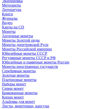
Экипировка
Метеориты
Литература
Книги
Журналы
Видео
Карты на CD
Монеты
Античные монеты
Монеты Золотой орды
Монеты допетровской Руси
Монеты Российской империи
Юбилейные монеты СССР
Регулярные монеты СССР и РФ
Юбилейные и памятные монеты России
Монеты иностранных государств
Серебряные монеты
Золотые монеты
Платиновые монеты
Наборы монет
Серии монет
Бракованные монеты
Копии монет
Альбомы для монет
Листы, монетники, капсулы