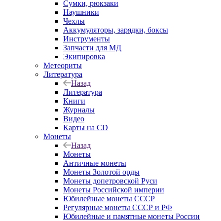
Сумки, рюкзаки
Наушники
Чехлы
Аккумуляторы, зарядки, боксы
Инструменты
Запчасти для МД
Экипировка
Метеориты
Литература
Назад
Литература
Книги
Журналы
Видео
Карты на CD
Монеты
Назад
Монеты
Античные монеты
Монеты Золотой орды
Монеты допетровской Руси
Монеты Российской империи
Юбилейные монеты СССР
Регулярные монеты СССР и РФ
Юбилейные и памятные монеты России