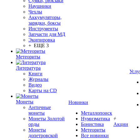
Сумки, рюкзаки
Наушники
Чехлы
Аккумуляторы,
зарядки, боксы
Инструменты
Запчасти для МД
Экипировка
+ ЕЩЕ 3
Метеориты
Литература
Услу
Книги
Журналы
Видео
Карты на CD
Монеты
Новинки
Античные
монеты
Металлопоиск
Монеты Золотой
Нумизматика
орды
Бонистика
Акции
Монеты
Метеориты
допетровской
Все новинки