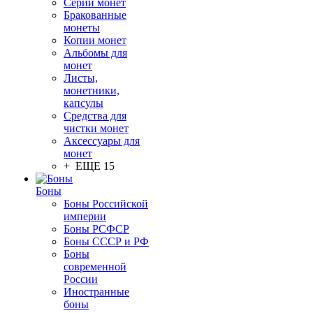
Серии монет
Бракованные
монеты
Копии монет
Альбомы для
монет
Листы,
монетники,
капсулы
Средства для
чистки монет
Аксессуары для
монет
+ ЕЩЕ 15
Боны
Боны Российской
империи
Боны РСФСР
Боны СССР и РФ
Боны
современной
России
Иностранные
боны