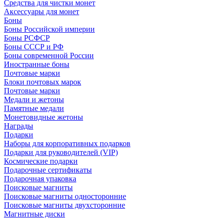
Средства для чистки монет
Аксессуары для монет
Боны
Боны Российской империи
Боны РСФСР
Боны СССР и РФ
Боны современной России
Иностранные боны
Почтовые марки
Блоки почтовых марок
Почтовые марки
Медали и жетоны
Памятные медали
Монетовидные жетоны
Награды
Подарки
Наборы для корпоративных подарков
Подарки для руководителей (VIP)
Космические подарки
Подарочные сертификаты
Подарочная упаковка
Поисковые магниты
Поисковые магниты односторонние
Поисковые магниты двухсторонние
Магнитные диски