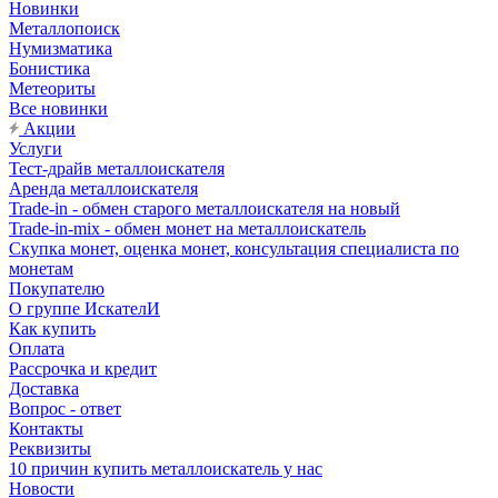
Новинки
Металлопоиск
Нумизматика
Бонистика
Метеориты
Все новинки
Акции
Услуги
Тест-драйв металлоискателя
Аренда металлоискателя
Trade-in - обмен старого металлоискателя на новый
Trade-in-mix - обмен монет на металлоискатель
Скупка монет, оценка монет, консультация специалиста по
монетам
Покупателю
О группе ИскателИ
Как купить
Оплата
Рассрочка и кредит
Доставка
Вопрос - ответ
Контакты
Реквизиты
10 причин купить металлоискатель у нас
Новости