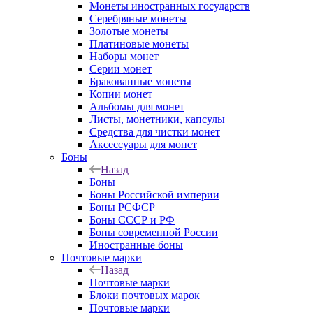
Монеты иностранных государств
Серебряные монеты
Золотые монеты
Платиновые монеты
Наборы монет
Серии монет
Бракованные монеты
Копии монет
Альбомы для монет
Листы, монетники, капсулы
Средства для чистки монет
Аксессуары для монет
Боны
Назад
Боны
Боны Российской империи
Боны РСФСР
Боны СССР и РФ
Боны современной России
Иностранные боны
Почтовые марки
Назад
Почтовые марки
Блоки почтовых марок
Почтовые марки