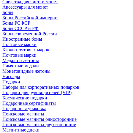
Средства для чистки монет
Аксессуары для монет
Боны
Боны Российской империи
Боны РСФСР
Боны СССР и РФ
Боны современной России
Иностранные боны
Почтовые марки
Блоки почтовых марок
Почтовые марки
Медали и жетоны
Памятные медали
Монетовидные жетоны
Награды
Подарки
Наборы для корпоративных подарков
Подарки для руководителей (VIP)
Космические подарки
Подарочные сертификаты
Подарочная упаковка
Поисковые магниты
Поисковые магниты односторонние
Поисковые магниты двухсторонние
Магнитные диски