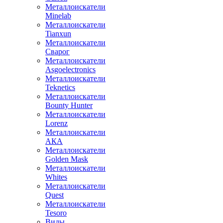
Металлоискатели
Minelab
Металлоискатели
Tianxun
Металлоискатели
Сварог
Металлоискатели
Asgoelectronics
Металлоискатели
Teknetics
Металлоискатели
Bounty Hunter
Металлоискатели
Lorenz
Металлоискатели
АКА
Металлоискатели
Golden Mask
Металлоискатели
Whites
Металлоискатели
Quest
Металлоискатели
Tesoro
Виды