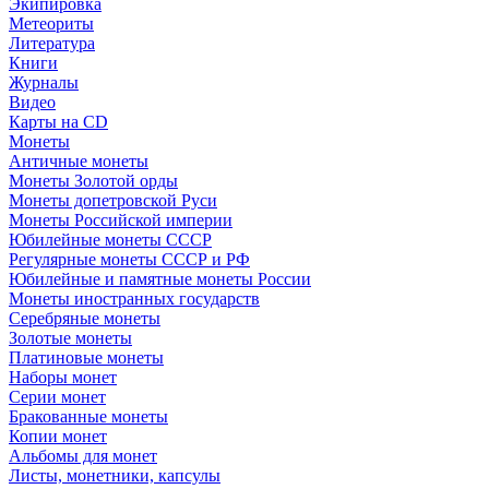
Экипировка
Метеориты
Литература
Книги
Журналы
Видео
Карты на CD
Монеты
Античные монеты
Монеты Золотой орды
Монеты допетровской Руси
Монеты Российской империи
Юбилейные монеты СССР
Регулярные монеты СССР и РФ
Юбилейные и памятные монеты России
Монеты иностранных государств
Серебряные монеты
Золотые монеты
Платиновые монеты
Наборы монет
Серии монет
Бракованные монеты
Копии монет
Альбомы для монет
Листы, монетники, капсулы