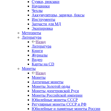
Сумки, рюкзаки
Наушники
Чехлы
Аккумуляторы, зарядки, боксы
Инструменты
Запчасти для МД
Экипировка
Метеориты
Литература
Назад
Литература
Книги
Журналы
Видео
Карты на CD
Монеты
Назад
Монеты
Античные монеты
Монеты Золотой орды
Монеты допетровской Руси
Монеты Российской империи
Юбилейные монеты СССР
Регулярные монеты СССР и РФ
Юбилейные и памятные монеты России