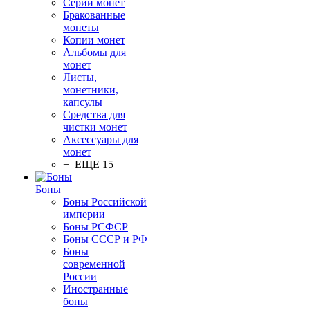
Серии монет
Бракованные
монеты
Копии монет
Альбомы для
монет
Листы,
монетники,
капсулы
Средства для
чистки монет
Аксессуары для
монет
+ ЕЩЕ 15
Боны
Боны Российской
империи
Боны РСФСР
Боны СССР и РФ
Боны
современной
России
Иностранные
боны