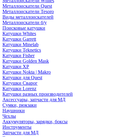
Металлоискатели Whites
Металлоискатели Quest
Металлоискатели Tesoro
Виды металлоискателей
Металлоискатели б/у
Поисковые катушки
Катушки Whites
Катушки Garrett
Катушки Minelab
Катушки Teknetics
Катушки Fisher
Катушки Golden Mask
Катушки XP
Катушки Nokta | Makro
Катушки для Quest
Катушки Сварог
Катушки Lorenz
Катушки разных производителей
Аксессуары, запчасти для МД
Сумки, рюкзаки
Наушники
Чехлы
Аккумуляторы, зарядки, боксы
Инструменты
Запчасти для МД