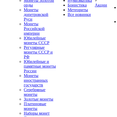
Монеты Золотой
Нумизматика
орды
Бонистика
Акции
Монеты
Метеориты
допетровской
Все новинки
Руси
Монеты
Российской
империи
Юбилейные
монеты СССР
Регулярные
монеты СССР и
РФ
Юбилейные и
памятные монеты
России
Монеты
иностранных
государств
Серебряные
монеты
Золотые монеты
Платиновые
монеты
Наборы монет