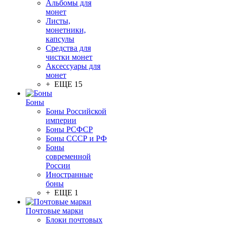
Альбомы для
монет
Листы,
монетники,
капсулы
Средства для
чистки монет
Аксессуары для
монет
+ ЕЩЕ 15
Боны
Боны Российской
империи
Боны РСФСР
Боны СССР и РФ
Боны
современной
России
Иностранные
боны
+ ЕЩЕ 1
Почтовые марки
Блоки почтовых