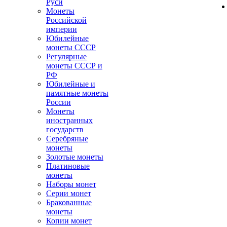
Руси
Монеты
Российской
империи
Юбилейные
монеты СССР
Регулярные
монеты СССР и
РФ
Юбилейные и
памятные монеты
России
Монеты
иностранных
государств
Серебряные
монеты
Золотые монеты
Платиновые
монеты
Наборы монет
Серии монет
Бракованные
монеты
Копии монет