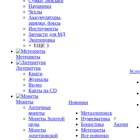
Сумки, рюкзаки
Наушники
Чехлы
Аккумуляторы,
зарядки, боксы
Инструменты
Запчасти для МД
Экипировка
+ ЕЩЕ 3
Метеориты
Литература
Услу
Книги
Журналы
Видео
Карты на CD
Монеты
Новинки
Античные
монеты
Металлопоиск
Монеты Золотой
Нумизматика
орды
Бонистика
Акции
Монеты
Метеориты
допетровской
Все новинки