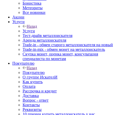
Бонистика
Метеориты
Все новинки
Акции
Услуги
Назад
Услуги
Тест-драйв металлоискателя
Аренда металлоискателя
Trade-in - обмен старого металлоискателя на новый
Trade-in-mix - обмен монет на металлоискатель
Скупка монет, оценка монет, консультация
специалиста по монетам
Покупателю
Назад
Покупателю
О группе ИскателИ
Как купить
Оплата
Рассрочка и кредит
Доставка
Вопрос - ответ
Контакты
Реквизиты
10 причин купить металлоискатель у нас