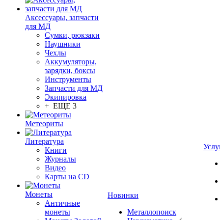
Аксессуары, запчасти
для МД
Сумки, рюкзаки
Наушники
Чехлы
Аккумуляторы,
зарядки, боксы
Инструменты
Запчасти для МД
Экипировка
+ ЕЩЕ 3
Метеориты
Литература
Услу
Книги
Журналы
Видео
Карты на CD
Монеты
Новинки
Античные
монеты
Металлопоиск