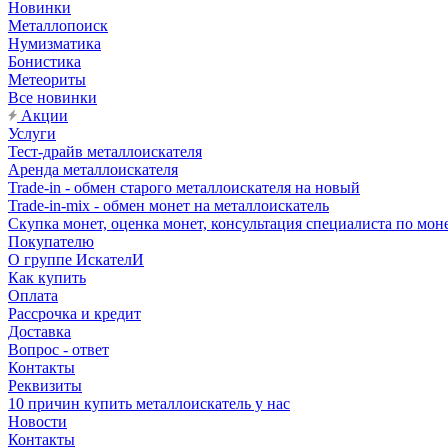
Новинки
Металлопоиск
Нумизматика
Бонистика
Метеориты
Все новинки
Акции
Услуги
Тест-драйв металлоискателя
Аренда металлоискателя
Trade-in - обмен старого металлоискателя на новый
Trade-in-mix - обмен монет на металлоискатель
Скупка монет, оценка монет, консультация специалиста по мон
Покупателю
О группе ИскателИ
Как купить
Оплата
Рассрочка и кредит
Доставка
Вопрос - ответ
Контакты
Реквизиты
10 причин купить металлоискатель у нас
Новости
Контакты