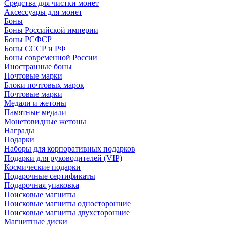
Средства для чистки монет
Аксессуары для монет
Боны
Боны Российской империи
Боны РСФСР
Боны СССР и РФ
Боны современной России
Иностранные боны
Почтовые марки
Блоки почтовых марок
Почтовые марки
Медали и жетоны
Памятные медали
Монетовидные жетоны
Награды
Подарки
Наборы для корпоративных подарков
Подарки для руководителей (VIP)
Космические подарки
Подарочные сертификаты
Подарочная упаковка
Поисковые магниты
Поисковые магниты односторонние
Поисковые магниты двухсторонние
Магнитные диски