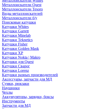
Металлоискатели Whites
Металлоискатели Quest
Металлоискатели Tesoro
Виды металлоискателей
Металлоискатели б/у
Поисковые катушки
Катушки Whites
Катушки Garrett
Катушки Minelab
Катушки Teknetics
Катушки Fisher
Катушки Golden Mask
Катушки XP
Катушки Nokta | Makro
Катушки для Quest
Катушки Сварог
Катушки Lorenz
Катушки разных производителей
Аксессуары, запчасти для МД
Сумки, рюкзаки
Наушники
Чехлы
Аккумуляторы, зарядки, боксы
Инструменты
Запчасти для МД