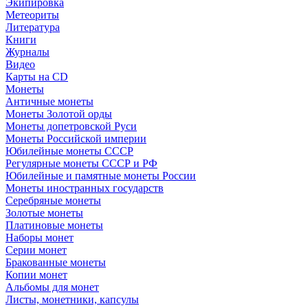
Экипировка
Метеориты
Литература
Книги
Журналы
Видео
Карты на CD
Монеты
Античные монеты
Монеты Золотой орды
Монеты допетровской Руси
Монеты Российской империи
Юбилейные монеты СССР
Регулярные монеты СССР и РФ
Юбилейные и памятные монеты России
Монеты иностранных государств
Серебряные монеты
Золотые монеты
Платиновые монеты
Наборы монет
Серии монет
Бракованные монеты
Копии монет
Альбомы для монет
Листы, монетники, капсулы