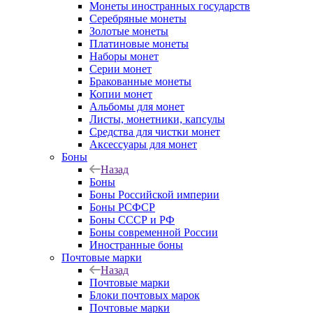
Монеты иностранных государств
Серебряные монеты
Золотые монеты
Платиновые монеты
Наборы монет
Серии монет
Бракованные монеты
Копии монет
Альбомы для монет
Листы, монетники, капсулы
Средства для чистки монет
Аксессуары для монет
Боны
Назад
Боны
Боны Российской империи
Боны РСФСР
Боны СССР и РФ
Боны современной России
Иностранные боны
Почтовые марки
Назад
Почтовые марки
Блоки почтовых марок
Почтовые марки