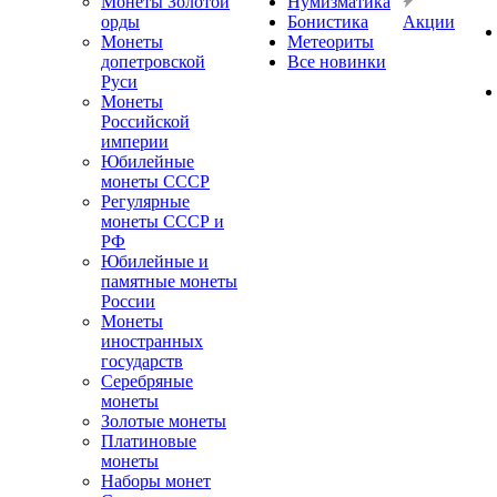
Монеты Золотой
Нумизматика
орды
Бонистика
Акции
Монеты
Метеориты
допетровской
Все новинки
Руси
Монеты
Российской
империи
Юбилейные
монеты СССР
Регулярные
монеты СССР и
РФ
Юбилейные и
памятные монеты
России
Монеты
иностранных
государств
Серебряные
монеты
Золотые монеты
Платиновые
монеты
Наборы монет