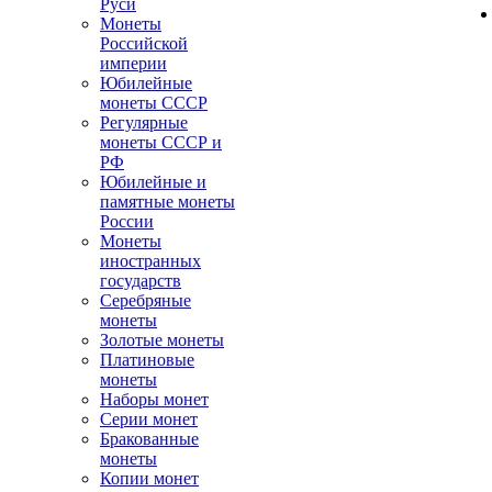
Руси
Монеты
Российской
империи
Юбилейные
монеты СССР
Регулярные
монеты СССР и
РФ
Юбилейные и
памятные монеты
России
Монеты
иностранных
государств
Серебряные
монеты
Золотые монеты
Платиновые
монеты
Наборы монет
Серии монет
Бракованные
монеты
Копии монет