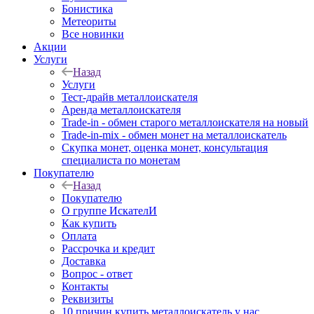
Бонистика
Метеориты
Все новинки
Акции
Услуги
Назад
Услуги
Тест-драйв металлоискателя
Аренда металлоискателя
Trade-in - обмен старого металлоискателя на новый
Trade-in-mix - обмен монет на металлоискатель
Скупка монет, оценка монет, консультация
специалиста по монетам
Покупателю
Назад
Покупателю
О группе ИскателИ
Как купить
Оплата
Рассрочка и кредит
Доставка
Вопрос - ответ
Контакты
Реквизиты
10 причин купить металлоискатель у нас