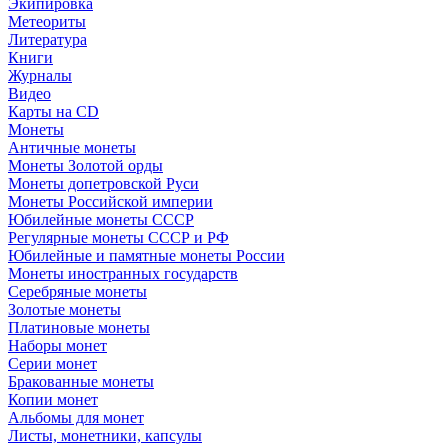
Экипировка
Метеориты
Литература
Книги
Журналы
Видео
Карты на CD
Монеты
Античные монеты
Монеты Золотой орды
Монеты допетровской Руси
Монеты Российской империи
Юбилейные монеты СССР
Регулярные монеты СССР и РФ
Юбилейные и памятные монеты России
Монеты иностранных государств
Серебряные монеты
Золотые монеты
Платиновые монеты
Наборы монет
Серии монет
Бракованные монеты
Копии монет
Альбомы для монет
Листы, монетники, капсулы