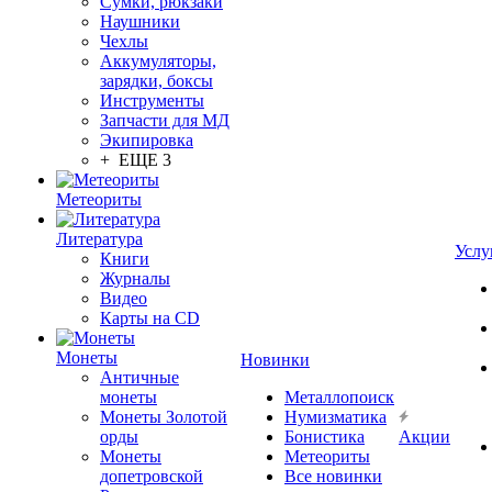
Сумки, рюкзаки
Наушники
Чехлы
Аккумуляторы,
зарядки, боксы
Инструменты
Запчасти для МД
Экипировка
+ ЕЩЕ 3
Метеориты
Литература
Услу
Книги
Журналы
Видео
Карты на CD
Монеты
Новинки
Античные
монеты
Металлопоиск
Монеты Золотой
Нумизматика
орды
Бонистика
Акции
Монеты
Метеориты
допетровской
Все новинки