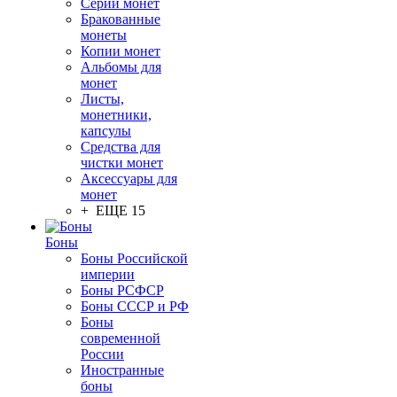
Серии монет
Бракованные
монеты
Копии монет
Альбомы для
монет
Листы,
монетники,
капсулы
Средства для
чистки монет
Аксессуары для
монет
+ ЕЩЕ 15
Боны
Боны Российской
империи
Боны РСФСР
Боны СССР и РФ
Боны
современной
России
Иностранные
боны