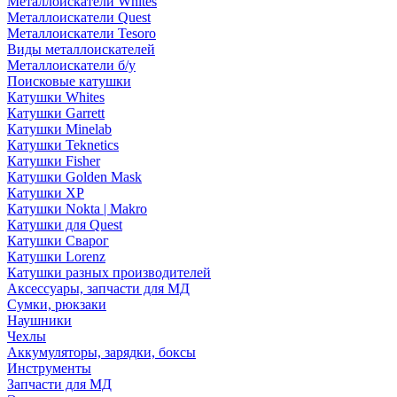
Металлоискатели Whites
Металлоискатели Quest
Металлоискатели Tesoro
Виды металлоискателей
Металлоискатели б/у
Поисковые катушки
Катушки Whites
Катушки Garrett
Катушки Minelab
Катушки Teknetics
Катушки Fisher
Катушки Golden Mask
Катушки XP
Катушки Nokta | Makro
Катушки для Quest
Катушки Сварог
Катушки Lorenz
Катушки разных производителей
Аксессуары, запчасти для МД
Сумки, рюкзаки
Наушники
Чехлы
Аккумуляторы, зарядки, боксы
Инструменты
Запчасти для МД