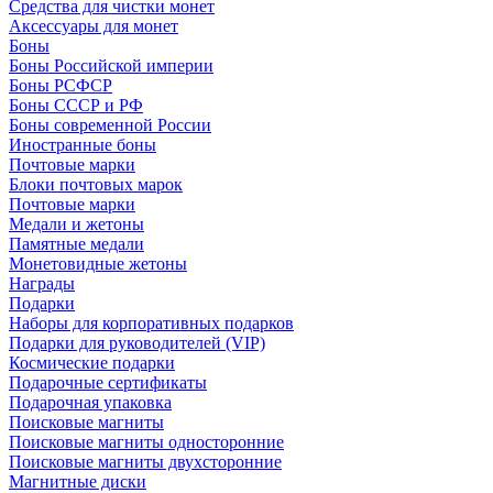
Средства для чистки монет
Аксессуары для монет
Боны
Боны Российской империи
Боны РСФСР
Боны СССР и РФ
Боны современной России
Иностранные боны
Почтовые марки
Блоки почтовых марок
Почтовые марки
Медали и жетоны
Памятные медали
Монетовидные жетоны
Награды
Подарки
Наборы для корпоративных подарков
Подарки для руководителей (VIP)
Космические подарки
Подарочные сертификаты
Подарочная упаковка
Поисковые магниты
Поисковые магниты односторонние
Поисковые магниты двухсторонние
Магнитные диски