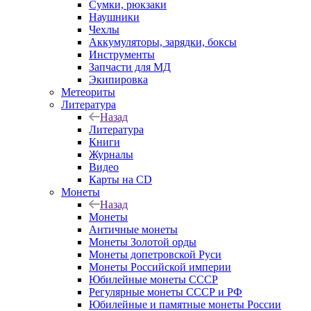
Сумки, рюкзаки
Наушники
Чехлы
Аккумуляторы, зарядки, боксы
Инструменты
Запчасти для МД
Экипировка
Метеориты
Литература
Назад
Литература
Книги
Журналы
Видео
Карты на CD
Монеты
Назад
Монеты
Античные монеты
Монеты Золотой орды
Монеты допетровской Руси
Монеты Российской империи
Юбилейные монеты СССР
Регулярные монеты СССР и РФ
Юбилейные и памятные монеты России