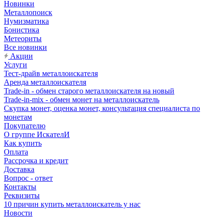
Новинки
Металлопоиск
Нумизматика
Бонистика
Метеориты
Все новинки
Акции
Услуги
Тест-драйв металлоискателя
Аренда металлоискателя
Trade-in - обмен старого металлоискателя на новый
Trade-in-mix - обмен монет на металлоискатель
Скупка монет, оценка монет, консультация специалиста по
монетам
Покупателю
О группе ИскателИ
Как купить
Оплата
Рассрочка и кредит
Доставка
Вопрос - ответ
Контакты
Реквизиты
10 причин купить металлоискатель у нас
Новости