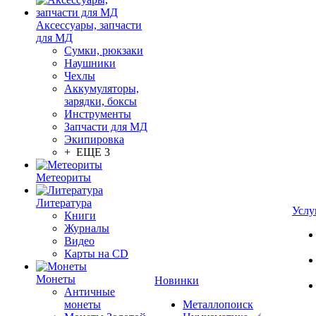
Аксессуары, запчасти
для МД
Сумки, рюкзаки
Наушники
Чехлы
Аккумуляторы,
зарядки, боксы
Инструменты
Запчасти для МД
Экипировка
+ ЕЩЕ 3
Метеориты
Литература
Услу
Книги
Журналы
Видео
Карты на CD
Монеты
Новинки
Античные
монеты
Металлопоиск