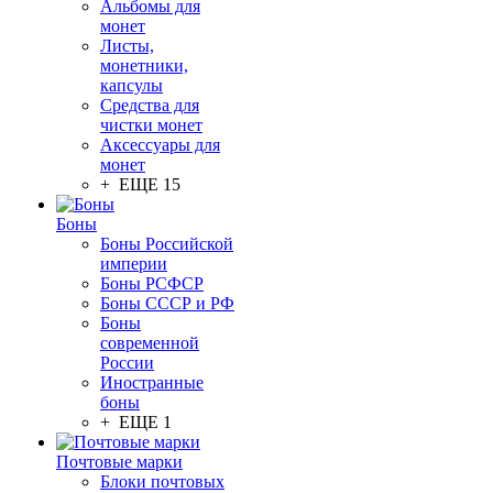
Альбомы для
монет
Листы,
монетники,
капсулы
Средства для
чистки монет
Аксессуары для
монет
+ ЕЩЕ 15
Боны
Боны Российской
империи
Боны РСФСР
Боны СССР и РФ
Боны
современной
России
Иностранные
боны
+ ЕЩЕ 1
Почтовые марки
Блоки почтовых