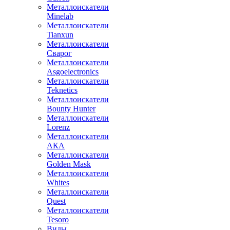
Металлоискатели
Minelab
Металлоискатели
Tianxun
Металлоискатели
Сварог
Металлоискатели
Asgoelectronics
Металлоискатели
Teknetics
Металлоискатели
Bounty Hunter
Металлоискатели
Lorenz
Металлоискатели
АКА
Металлоискатели
Golden Mask
Металлоискатели
Whites
Металлоискатели
Quest
Металлоискатели
Tesoro
Виды