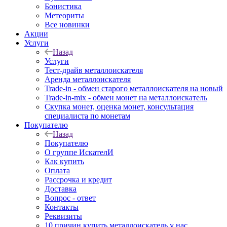
Бонистика
Метеориты
Все новинки
Акции
Услуги
Назад
Услуги
Тест-драйв металлоискателя
Аренда металлоискателя
Trade-in - обмен старого металлоискателя на новый
Trade-in-mix - обмен монет на металлоискатель
Скупка монет, оценка монет, консультация
специалиста по монетам
Покупателю
Назад
Покупателю
О группе ИскателИ
Как купить
Оплата
Рассрочка и кредит
Доставка
Вопрос - ответ
Контакты
Реквизиты
10 причин купить металлоискатель у нас