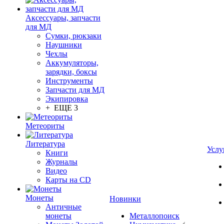
Аксессуары, запчасти
для МД
Сумки, рюкзаки
Наушники
Чехлы
Аккумуляторы,
зарядки, боксы
Инструменты
Запчасти для МД
Экипировка
+ ЕЩЕ 3
Метеориты
Литература
Услу
Книги
Журналы
Видео
Карты на CD
Монеты
Новинки
Античные
монеты
Металлопоиск