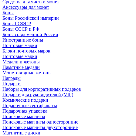
Средства для чистки монет
Аксессуары для монет
Боны
Боны Российской империи
Боны РСФСР
Боны СССР и РФ
Боны современной России
Иностранные боны
Почтовые марки
Блоки почтовых марок
Почтовые марки
Медали и жетоны
Памятные медали
Монетовидные жетоны
Награды
Подарки
Наборы для корпоративных подарков
Подарки для руководителей (VIP)
Космические подарки
Подарочные сертификаты
Подарочная упаковка
Поисковые магниты
Поисковые магниты односторонние
Поисковые магниты двухсторонние
Магнитные диски