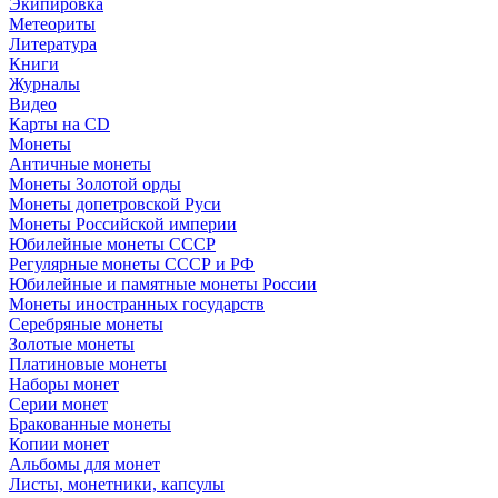
Экипировка
Метеориты
Литература
Книги
Журналы
Видео
Карты на CD
Монеты
Античные монеты
Монеты Золотой орды
Монеты допетровской Руси
Монеты Российской империи
Юбилейные монеты СССР
Регулярные монеты СССР и РФ
Юбилейные и памятные монеты России
Монеты иностранных государств
Серебряные монеты
Золотые монеты
Платиновые монеты
Наборы монет
Серии монет
Бракованные монеты
Копии монет
Альбомы для монет
Листы, монетники, капсулы