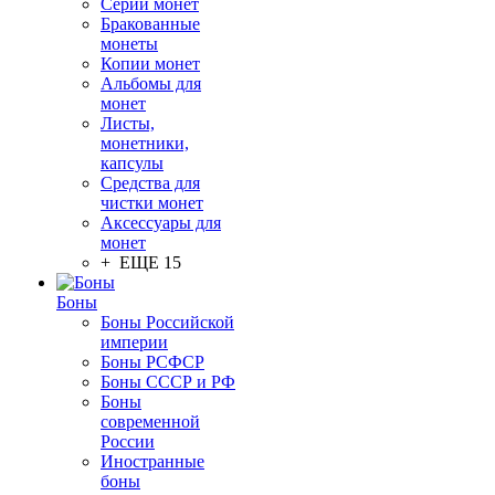
Серии монет
Бракованные
монеты
Копии монет
Альбомы для
монет
Листы,
монетники,
капсулы
Средства для
чистки монет
Аксессуары для
монет
+ ЕЩЕ 15
Боны
Боны Российской
империи
Боны РСФСР
Боны СССР и РФ
Боны
современной
России
Иностранные
боны