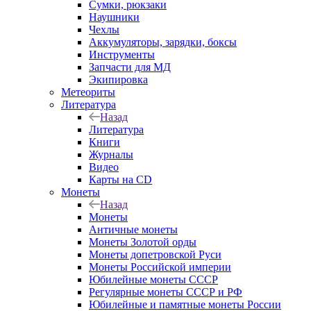
Сумки, рюкзаки
Наушники
Чехлы
Аккумуляторы, зарядки, боксы
Инструменты
Запчасти для МД
Экипировка
Метеориты
Литература
Назад
Литература
Книги
Журналы
Видео
Карты на CD
Монеты
Назад
Монеты
Античные монеты
Монеты Золотой орды
Монеты допетровской Руси
Монеты Российской империи
Юбилейные монеты СССР
Регулярные монеты СССР и РФ
Юбилейные и памятные монеты России