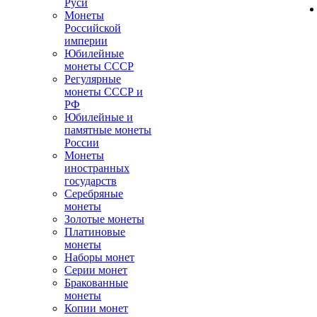
Руси
Монеты
Российской
империи
Юбилейные
монеты СССР
Регулярные
монеты СССР и
РФ
Юбилейные и
памятные монеты
России
Монеты
иностранных
государств
Серебряные
монеты
Золотые монеты
Платиновые
монеты
Наборы монет
Серии монет
Бракованные
монеты
Копии монет