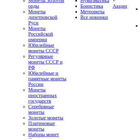
Монеты Золотой
Нумизматика
орды
Бонистика
Акции
Монеты
Метеориты
допетровской
Все новинки
Руси
Монеты
Российской
империи
Юбилейные
монеты СССР
Регулярные
монеты СССР и
РФ
Юбилейные и
памятные монеты
России
Монеты
иностранных
государств
Серебряные
монеты
Золотые монеты
Платиновые
монеты
Наборы монет