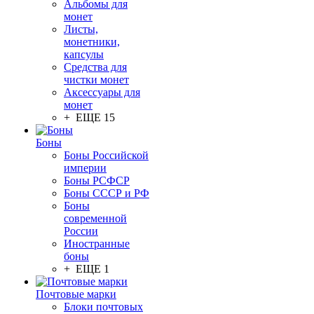
Альбомы для
монет
Листы,
монетники,
капсулы
Средства для
чистки монет
Аксессуары для
монет
+ ЕЩЕ 15
Боны
Боны Российской
империи
Боны РСФСР
Боны СССР и РФ
Боны
современной
России
Иностранные
боны
+ ЕЩЕ 1
Почтовые марки
Блоки почтовых