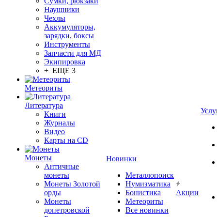
Сумки, рюкзаки
Наушники
Чехлы
Аккумуляторы,
зарядки, боксы
Инструменты
Запчасти для МД
Экипировка
+ ЕЩЕ 3
Метеориты
Литература
Услу
Книги
Журналы
Видео
Карты на CD
Монеты
Новинки
Античные
монеты
Металлопоиск
Монеты Золотой
Нумизматика
орды
Бонистика
Акции
Монеты
Метеориты
допетровской
Все новинки