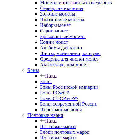
Монеты иностранных государств
Серебряные монеты
Золотые монеты
Платиновые монеты
Наборы монет
Серии монет
Бракованные монеты
Копии монет
Альбомы для монет
Листы, монетники, капсулы
Средства для чистки монет
Аксессуары для монет
Боны
Назад
Боны
Боны Российской империи
Боны РСФСР
Боны СССР и РФ
Боны современной России
Иностранные боны
Почтовые марки
Назад
Почтовые марки
Блоки почтовых марок
Почтовые марки