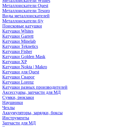
Металлоискатели Whites
Металлоискатели Quest
Металлоискатели Tesoro
Виды металлоискателей
Металлоискатели б/у
Поисковые катушки
Катушки Whites
Катушки Garrett
Катушки Minelab
Катушки Teknetics
Катушки Fisher
Катушки Golden Mask
Катушки XP
Катушки Nokta | Makro
Катушки для Quest
Катушки Сварог
Катушки Lorenz
Катушки разных производителей
Аксессуары, запчасти для МД
Сумки, рюкзаки
Наушники
Чехлы
Аккумуляторы, зарядки, боксы
Инструменты
Запчасти для МД