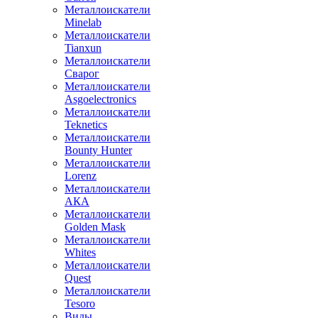
Металлоискатели
Minelab
Металлоискатели
Tianxun
Металлоискатели
Сварог
Металлоискатели
Asgoelectronics
Металлоискатели
Teknetics
Металлоискатели
Bounty Hunter
Металлоискатели
Lorenz
Металлоискатели
АКА
Металлоискатели
Golden Mask
Металлоискатели
Whites
Металлоискатели
Quest
Металлоискатели
Tesoro
Виды