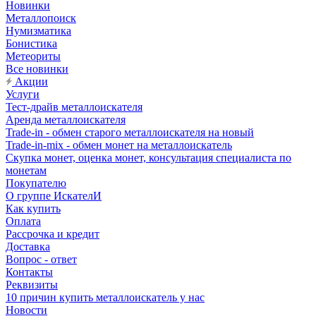
Новинки
Металлопоиск
Нумизматика
Бонистика
Метеориты
Все новинки
Акции
Услуги
Тест-драйв металлоискателя
Аренда металлоискателя
Trade-in - обмен старого металлоискателя на новый
Trade-in-mix - обмен монет на металлоискатель
Скупка монет, оценка монет, консультация специалиста по
монетам
Покупателю
О группе ИскателИ
Как купить
Оплата
Рассрочка и кредит
Доставка
Вопрос - ответ
Контакты
Реквизиты
10 причин купить металлоискатель у нас
Новости