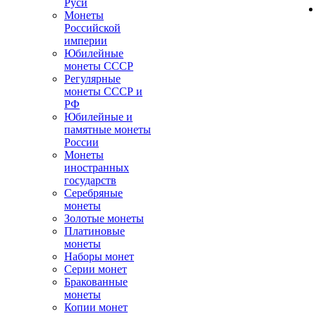
Руси
Монеты
Российской
империи
Юбилейные
монеты СССР
Регулярные
монеты СССР и
РФ
Юбилейные и
памятные монеты
России
Монеты
иностранных
государств
Серебряные
монеты
Золотые монеты
Платиновые
монеты
Наборы монет
Серии монет
Бракованные
монеты
Копии монет