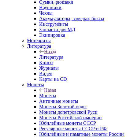
Сумки, рюкзаки
Наушники
Чехлы
Аккумуляторы, зарядки, боксы
Инструменты
Запчасти для МД
Экипировка
Метеориты
Литература
Назад
Литература
Книги
Журналы
Видео
Карты на CD
Монеты
Назад
Монеты
Античные монеты
Монеты Золотой орды
Монеты допетровской Руси
Монеты Российской империи
Юбилейные монеты СССР
Регулярные монеты СССР и РФ
Юбилейные и памятные монеты России