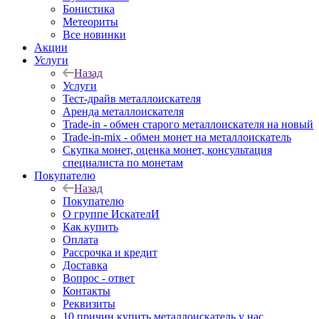
Бонистика
Метеориты
Все новинки
Акции
Услуги
Назад
Услуги
Тест-драйв металлоискателя
Аренда металлоискателя
Trade-in - обмен старого металлоискателя на новый
Trade-in-mix - обмен монет на металлоискатель
Скупка монет, оценка монет, консультация
специалиста по монетам
Покупателю
Назад
Покупателю
О группе ИскателИ
Как купить
Оплата
Рассрочка и кредит
Доставка
Вопрос - ответ
Контакты
Реквизиты
10 причин купить металлоискатель у нас