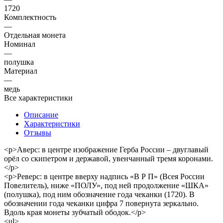
1720
Комплектность
—
Отдельная монета
Номинал
—
полушка
Материал
—
медь
Все характеристики
Описание
Характеристики
Отзывы
<p>Аверс: в центре изображение Герба России – двуглавый
орёл со скипетром и державой, увенчанный тремя коронами.
</p>
<p>Реверс: в центре вверху надпись «В Р П» (Всея России
Повелитель), ниже «ПОЛУ», под ней продолжение «ШКА»
(полушка), под ним обозначение года чеканки (1720). В
обозначении года чеканки цифра 7 повернута зеркально.
Вдоль края монеты зубчатый ободок.</p>
<ul>