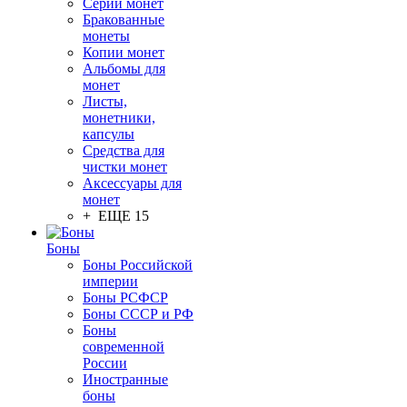
Серии монет
Бракованные
монеты
Копии монет
Альбомы для
монет
Листы,
монетники,
капсулы
Средства для
чистки монет
Аксессуары для
монет
+ ЕЩЕ 15
Боны
Боны Российской
империи
Боны РСФСР
Боны СССР и РФ
Боны
современной
России
Иностранные
боны