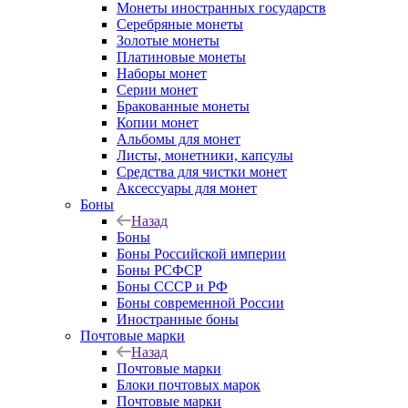
Монеты иностранных государств
Серебряные монеты
Золотые монеты
Платиновые монеты
Наборы монет
Серии монет
Бракованные монеты
Копии монет
Альбомы для монет
Листы, монетники, капсулы
Средства для чистки монет
Аксессуары для монет
Боны
Назад
Боны
Боны Российской империи
Боны РСФСР
Боны СССР и РФ
Боны современной России
Иностранные боны
Почтовые марки
Назад
Почтовые марки
Блоки почтовых марок
Почтовые марки