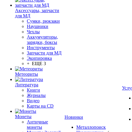
Аксессуары, запчасти
для МД
Сумки, рюкзаки
Наушники
Чехлы
Аккумуляторы,
зарядки, боксы
Инструменты
Запчасти для МД
Экипировка
+ ЕЩЕ 3
Метеориты
Литература
Услу
Книги
Журналы
Видео
Карты на CD
Монеты
Новинки
Античные
монеты
Металлопоиск