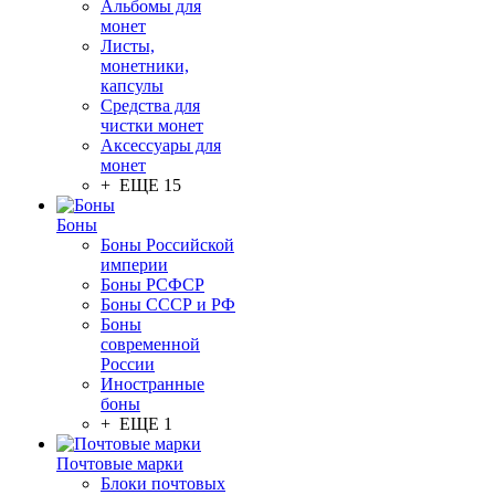
Альбомы для
монет
Листы,
монетники,
капсулы
Средства для
чистки монет
Аксессуары для
монет
+ ЕЩЕ 15
Боны
Боны Российской
империи
Боны РСФСР
Боны СССР и РФ
Боны
современной
России
Иностранные
боны
+ ЕЩЕ 1
Почтовые марки
Блоки почтовых