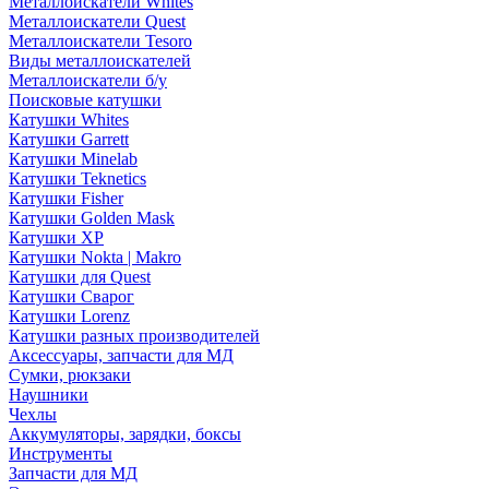
Металлоискатели Whites
Металлоискатели Quest
Металлоискатели Tesoro
Виды металлоискателей
Металлоискатели б/у
Поисковые катушки
Катушки Whites
Катушки Garrett
Катушки Minelab
Катушки Teknetics
Катушки Fisher
Катушки Golden Mask
Катушки XP
Катушки Nokta | Makro
Катушки для Quest
Катушки Сварог
Катушки Lorenz
Катушки разных производителей
Аксессуары, запчасти для МД
Сумки, рюкзаки
Наушники
Чехлы
Аккумуляторы, зарядки, боксы
Инструменты
Запчасти для МД