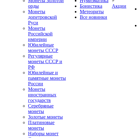
Монеты Золотой
Нумизматика
орды
Бонистика
Акции
Монеты
Метеориты
допетровской
Все новинки
Руси
Монеты
Российской
империи
Юбилейные
монеты СССР
Регулярные
монеты СССР и
РФ
Юбилейные и
памятные монеты
России
Монеты
иностранных
государств
Серебряные
монеты
Золотые монеты
Платиновые
монеты
Наборы монет