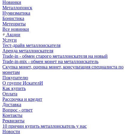
Новинки
Металлопоиск
Нумизматика
Бонистика
Метеориты
Все новинки
Акции
Услуги
Тест-драйв металлоискателя
Аренда металлоискателя
Trade-in - обмен старого металлоискателя на новый
Trade-in-mix - обмен монет на металлоискатель
Скупка монет, оценка монет, консультация специалиста по
монетам
Покупателю
О группе ИскателИ
Как купить
Оплата
Рассрочка и кредит
Доставка
Вопрос - ответ
Контакты
Реквизиты
10 причин купить металлоискатель у нас
Новости