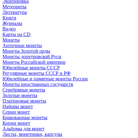
Экипировка
Метеориты
Литература
Книги
Журналы
Видео
Карты на CD
Монеты
Античные монеты
Монеты Золотой орды
Монеты допетровской Руси
Монеты Российской империи
Юбилейные монеты СССР
Регулярные монеты СССР и РФ
Юбилейные и памятные монеты России
Монеты иностранных государств
Серебряные монеты
Золотые монеты
Платиновые монеты
Наборы монет
Серии монет
Бракованные монеты
Копии монет
Альбомы для монет
Листы, монетники, капсулы