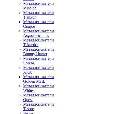
Металлоискатели
Minelab
Металлоискатели
Tianxun
Металлоискатели
Сварог
Металлоискатели
Asgoelectronics
Металлоискатели
Teknetics
Металлоискатели
Bounty Hunter
Металлоискатели
Lorenz
Металлоискатели
АКА
Металлоискатели
Golden Mask
Металлоискатели
Whites
Металлоискатели
Quest
Металлоискатели
Tesoro
Виды