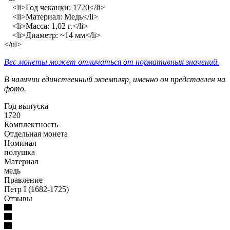
<li>Год чеканки: 1720</li>
<li>Материал: Медь</li>
<li>Масса: 1,02 г.</li>
<li>Диаметр: ~14 мм</li>
</ul>
Вес монеты может отличаться от нормативных значений.
В наличии единственный экземпляр, именно он представлен на
фото.
Год выпуска
1720
Комплектность
Отдельная монета
Номинал
полушка
Материал
медь
Правление
Петр I (1682-1725)
Отзывы