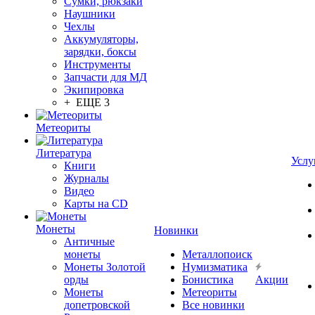
Сумки, рюкзаки
Наушники
Чехлы
Аккумуляторы,
зарядки, боксы
Инструменты
Запчасти для МД
Экипировка
+ ЕЩЕ 3
Метеориты
Литература
Услу
Книги
Журналы
Видео
Карты на CD
Монеты
Новинки
Античные
монеты
Металлопоиск
Монеты Золотой
Нумизматика
орды
Бонистика
Акции
Монеты
Метеориты
допетровской
Все новинки