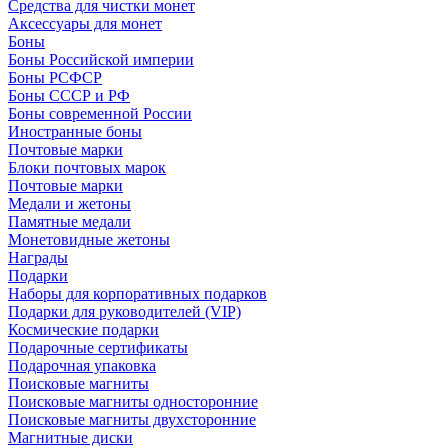
Средства для чистки монет
Аксессуары для монет
Боны
Боны Российской империи
Боны РСФСР
Боны СССР и РФ
Боны современной России
Иностранные боны
Почтовые марки
Блоки почтовых марок
Почтовые марки
Медали и жетоны
Памятные медали
Монетовидные жетоны
Награды
Подарки
Наборы для корпоративных подарков
Подарки для руководителей (VIP)
Космические подарки
Подарочные сертификаты
Подарочная упаковка
Поисковые магниты
Поисковые магниты односторонние
Поисковые магниты двухсторонние
Магнитные диски