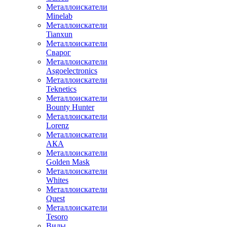
Металлоискатели
Minelab
Металлоискатели
Tianxun
Металлоискатели
Сварог
Металлоискатели
Asgoelectronics
Металлоискатели
Teknetics
Металлоискатели
Bounty Hunter
Металлоискатели
Lorenz
Металлоискатели
АКА
Металлоискатели
Golden Mask
Металлоискатели
Whites
Металлоискатели
Quest
Металлоискатели
Tesoro
Виды