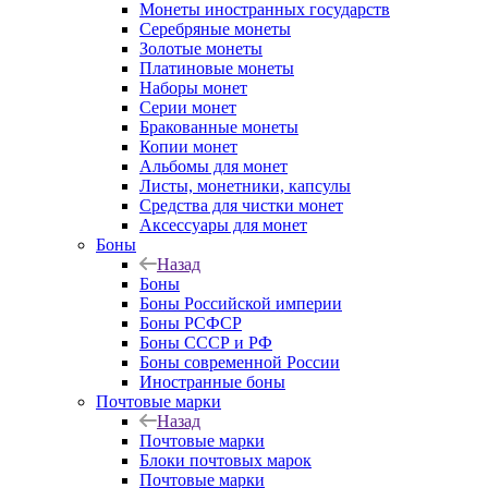
Монеты иностранных государств
Серебряные монеты
Золотые монеты
Платиновые монеты
Наборы монет
Серии монет
Бракованные монеты
Копии монет
Альбомы для монет
Листы, монетники, капсулы
Средства для чистки монет
Аксессуары для монет
Боны
Назад
Боны
Боны Российской империи
Боны РСФСР
Боны СССР и РФ
Боны современной России
Иностранные боны
Почтовые марки
Назад
Почтовые марки
Блоки почтовых марок
Почтовые марки