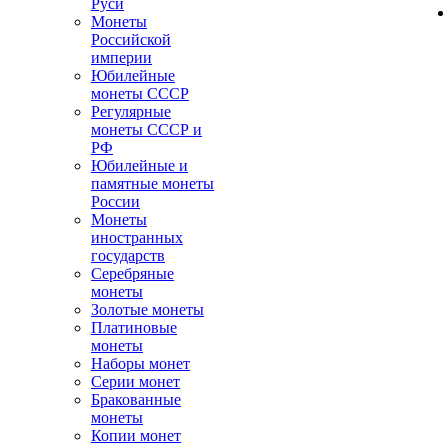
Руси
Монеты
Российской
империи
Юбилейные
монеты СССР
Регулярные
монеты СССР и
РФ
Юбилейные и
памятные монеты
России
Монеты
иностранных
государств
Серебряные
монеты
Золотые монеты
Платиновые
монеты
Наборы монет
Серии монет
Бракованные
монеты
Копии монет