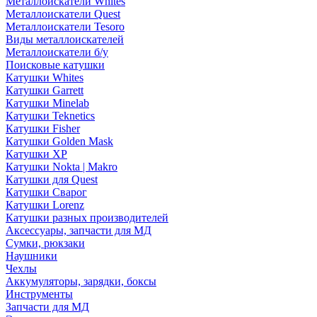
Металлоискатели Whites
Металлоискатели Quest
Металлоискатели Tesoro
Виды металлоискателей
Металлоискатели б/у
Поисковые катушки
Катушки Whites
Катушки Garrett
Катушки Minelab
Катушки Teknetics
Катушки Fisher
Катушки Golden Mask
Катушки XP
Катушки Nokta | Makro
Катушки для Quest
Катушки Сварог
Катушки Lorenz
Катушки разных производителей
Аксессуары, запчасти для МД
Сумки, рюкзаки
Наушники
Чехлы
Аккумуляторы, зарядки, боксы
Инструменты
Запчасти для МД