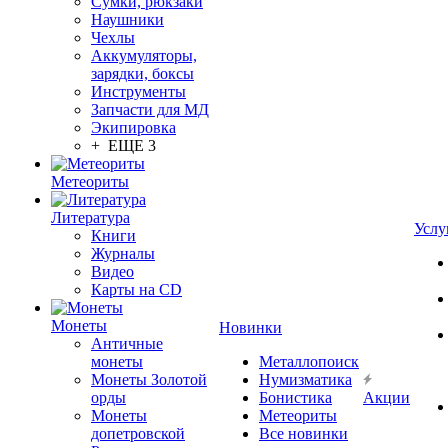
Сумки, рюкзаки
Наушники
Чехлы
Аккумуляторы,
зарядки, боксы
Инструменты
Запчасти для МД
Экипировка
+ ЕЩЕ 3
Метеориты
Литература
Услу
Книги
Журналы
Видео
Карты на CD
Монеты
Новинки
Античные
монеты
Металлопоиск
Монеты Золотой
Нумизматика
орды
Бонистика
Акции
Монеты
Метеориты
допетровской
Все новинки