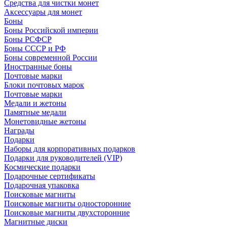
Средства для чистки монет
Аксессуары для монет
Боны
Боны Российской империи
Боны РСФСР
Боны СССР и РФ
Боны современной России
Иностранные боны
Почтовые марки
Блоки почтовых марок
Почтовые марки
Медали и жетоны
Памятные медали
Монетовидные жетоны
Награды
Подарки
Наборы для корпоративных подарков
Подарки для руководителей (VIP)
Космические подарки
Подарочные сертификаты
Подарочная упаковка
Поисковые магниты
Поисковые магниты односторонние
Поисковые магниты двухсторонние
Магнитные диски