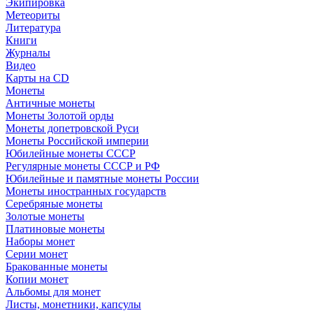
Экипировка
Метеориты
Литература
Книги
Журналы
Видео
Карты на CD
Монеты
Античные монеты
Монеты Золотой орды
Монеты допетровской Руси
Монеты Российской империи
Юбилейные монеты СССР
Регулярные монеты СССР и РФ
Юбилейные и памятные монеты России
Монеты иностранных государств
Серебряные монеты
Золотые монеты
Платиновые монеты
Наборы монет
Серии монет
Бракованные монеты
Копии монет
Альбомы для монет
Листы, монетники, капсулы