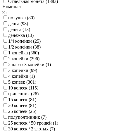
Отдельная монета (
1883
)
Номинал
полушка (
80
)
денга (
98
)
деньга (
13
)
денежка (
13
)
1/4 копейки (
25
)
1/2 копейки (
38
)
1 копейка (
360
)
2 копейки (
296
)
2 пара / 3 копейки (
1
)
3 копейки (
99
)
4 копейки (
1
)
5 копеек (
301
)
10 копеек (
115
)
гривенник (
26
)
15 копеек (
81
)
20 копеек (
81
)
25 копеек (
25
)
полуполтинник (
7
)
25 копеек / 50 грошей (
1
)
30 копеек / 2 злотых (
7
)