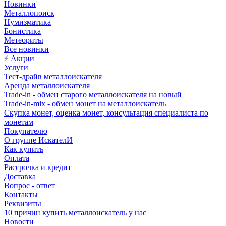
Новинки
Металлопоиск
Нумизматика
Бонистика
Метеориты
Все новинки
Акции
Услуги
Тест-драйв металлоискателя
Аренда металлоискателя
Trade-in - обмен старого металлоискателя на новый
Trade-in-mix - обмен монет на металлоискатель
Скупка монет, оценка монет, консультация специалиста по
монетам
Покупателю
О группе ИскателИ
Как купить
Оплата
Рассрочка и кредит
Доставка
Вопрос - ответ
Контакты
Реквизиты
10 причин купить металлоискатель у нас
Новости