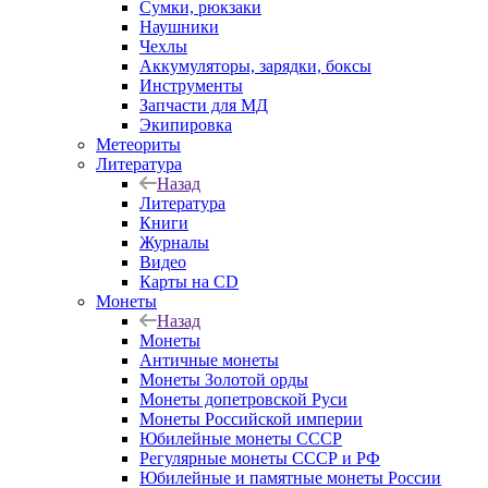
Сумки, рюкзаки
Наушники
Чехлы
Аккумуляторы, зарядки, боксы
Инструменты
Запчасти для МД
Экипировка
Метеориты
Литература
Назад
Литература
Книги
Журналы
Видео
Карты на CD
Монеты
Назад
Монеты
Античные монеты
Монеты Золотой орды
Монеты допетровской Руси
Монеты Российской империи
Юбилейные монеты СССР
Регулярные монеты СССР и РФ
Юбилейные и памятные монеты России