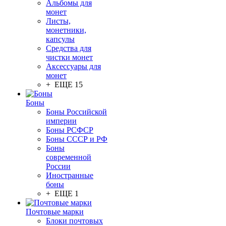
Альбомы для
монет
Листы,
монетники,
капсулы
Средства для
чистки монет
Аксессуары для
монет
+ ЕЩЕ 15
Боны
Боны Российской
империи
Боны РСФСР
Боны СССР и РФ
Боны
современной
России
Иностранные
боны
+ ЕЩЕ 1
Почтовые марки
Блоки почтовых