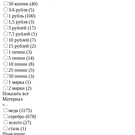
50 копеек (
40
)
3/4 рубля (
5
)
1 рубль (
100
)
1,5 рубля (
3
)
5 рублей (
17
)
7,5 рублей (
1
)
10 рублей (
7
)
15 рублей (
2
)
1 пенни (
3
)
5 пенни (
14
)
10 пенни (
8
)
25 пенни (
5
)
50 пенни (
3
)
1 марка (
1
)
2 марки (
2
)
Показать все
Материал
медь (
1175
)
серебро (
678
)
золото (
27
)
сталь (
1
)
Правление