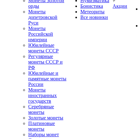
Монеты Золотой
Нумизматика
орды
Бонистика
Акции
Монеты
Метеориты
допетровской
Все новинки
Руси
Монеты
Российской
империи
Юбилейные
монеты СССР
Регулярные
монеты СССР и
РФ
Юбилейные и
памятные монеты
России
Монеты
иностранных
государств
Серебряные
монеты
Золотые монеты
Платиновые
монеты
Наборы монет