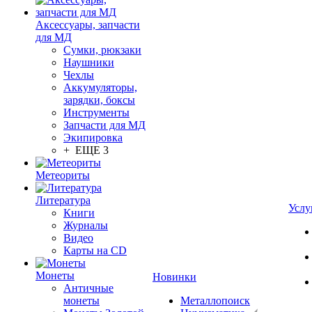
Аксессуары, запчасти
для МД
Сумки, рюкзаки
Наушники
Чехлы
Аккумуляторы,
зарядки, боксы
Инструменты
Запчасти для МД
Экипировка
+ ЕЩЕ 3
Метеориты
Литература
Услу
Книги
Журналы
Видео
Карты на CD
Монеты
Новинки
Античные
монеты
Металлопоиск