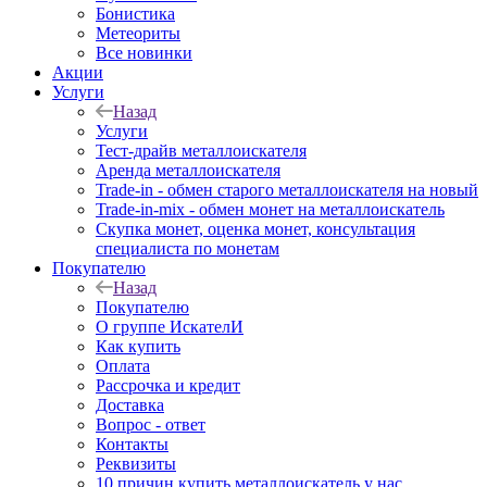
Бонистика
Метеориты
Все новинки
Акции
Услуги
Назад
Услуги
Тест-драйв металлоискателя
Аренда металлоискателя
Trade-in - обмен старого металлоискателя на новый
Trade-in-mix - обмен монет на металлоискатель
Скупка монет, оценка монет, консультация
специалиста по монетам
Покупателю
Назад
Покупателю
О группе ИскателИ
Как купить
Оплата
Рассрочка и кредит
Доставка
Вопрос - ответ
Контакты
Реквизиты
10 причин купить металлоискатель у нас