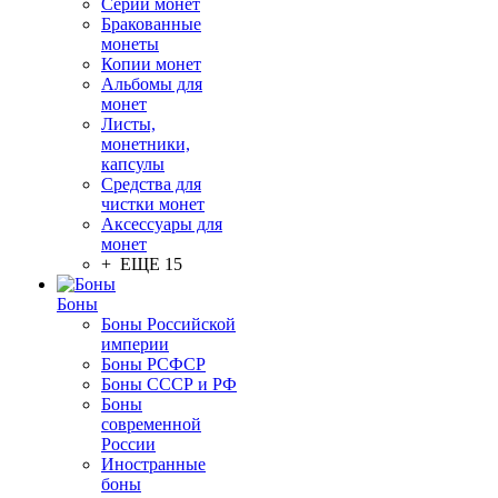
Серии монет
Бракованные
монеты
Копии монет
Альбомы для
монет
Листы,
монетники,
капсулы
Средства для
чистки монет
Аксессуары для
монет
+ ЕЩЕ 15
Боны
Боны Российской
империи
Боны РСФСР
Боны СССР и РФ
Боны
современной
России
Иностранные
боны