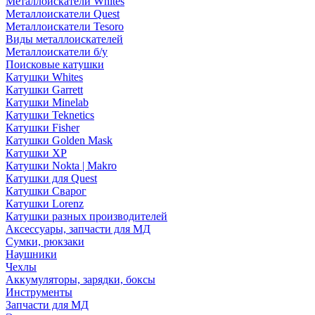
Металлоискатели Whites
Металлоискатели Quest
Металлоискатели Tesoro
Виды металлоискателей
Металлоискатели б/у
Поисковые катушки
Катушки Whites
Катушки Garrett
Катушки Minelab
Катушки Teknetics
Катушки Fisher
Катушки Golden Mask
Катушки XP
Катушки Nokta | Makro
Катушки для Quest
Катушки Сварог
Катушки Lorenz
Катушки разных производителей
Аксессуары, запчасти для МД
Сумки, рюкзаки
Наушники
Чехлы
Аккумуляторы, зарядки, боксы
Инструменты
Запчасти для МД