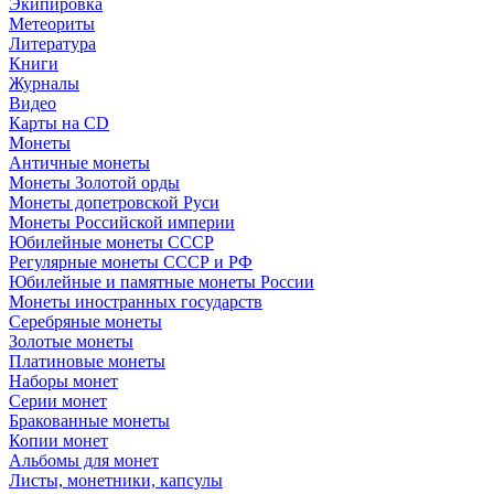
Экипировка
Метеориты
Литература
Книги
Журналы
Видео
Карты на CD
Монеты
Античные монеты
Монеты Золотой орды
Монеты допетровской Руси
Монеты Российской империи
Юбилейные монеты СССР
Регулярные монеты СССР и РФ
Юбилейные и памятные монеты России
Монеты иностранных государств
Серебряные монеты
Золотые монеты
Платиновые монеты
Наборы монет
Серии монет
Бракованные монеты
Копии монет
Альбомы для монет
Листы, монетники, капсулы