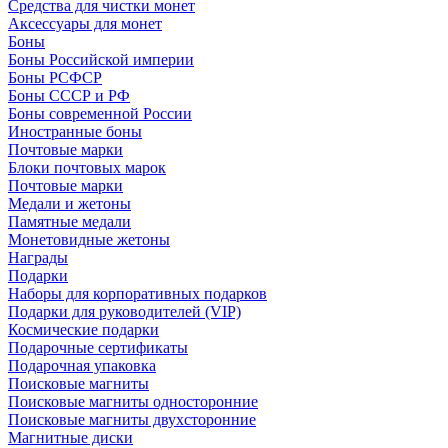
Средства для чистки монет
Аксессуары для монет
Боны
Боны Российской империи
Боны РСФСР
Боны СССР и РФ
Боны современной России
Иностранные боны
Почтовые марки
Блоки почтовых марок
Почтовые марки
Медали и жетоны
Памятные медали
Монетовидные жетоны
Награды
Подарки
Наборы для корпоративных подарков
Подарки для руководителей (VIP)
Космические подарки
Подарочные сертификаты
Подарочная упаковка
Поисковые магниты
Поисковые магниты односторонние
Поисковые магниты двухсторонние
Магнитные диски