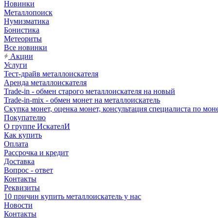
Новинки
Металлопоиск
Нумизматика
Бонистика
Метеориты
Все новинки
Акции
Услуги
Тест-драйв металлоискателя
Аренда металлоискателя
Trade-in - обмен старого металлоискателя на новый
Trade-in-mix - обмен монет на металлоискатель
Скупка монет, оценка монет, консультация специалиста по мон
Покупателю
О группе ИскателИ
Как купить
Оплата
Рассрочка и кредит
Доставка
Вопрос - ответ
Контакты
Реквизиты
10 причин купить металлоискатель у нас
Новости
Контакты