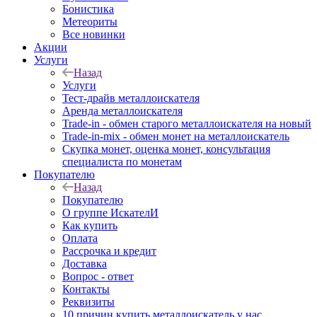
Бонистика
Метеориты
Все новинки
Акции
Услуги
Назад
Услуги
Тест-драйв металлоискателя
Аренда металлоискателя
Trade-in - обмен старого металлоискателя на новый
Trade-in-mix - обмен монет на металлоискатель
Скупка монет, оценка монет, консультация
специалиста по монетам
Покупателю
Назад
Покупателю
О группе ИскателИ
Как купить
Оплата
Рассрочка и кредит
Доставка
Вопрос - ответ
Контакты
Реквизиты
10 причин купить металлоискатель у нас