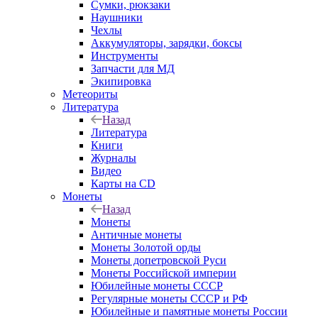
Сумки, рюкзаки
Наушники
Чехлы
Аккумуляторы, зарядки, боксы
Инструменты
Запчасти для МД
Экипировка
Метеориты
Литература
Назад
Литература
Книги
Журналы
Видео
Карты на CD
Монеты
Назад
Монеты
Античные монеты
Монеты Золотой орды
Монеты допетровской Руси
Монеты Российской империи
Юбилейные монеты СССР
Регулярные монеты СССР и РФ
Юбилейные и памятные монеты России