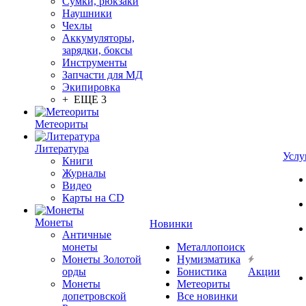
Сумки, рюкзаки
Наушники
Чехлы
Аккумуляторы,
зарядки, боксы
Инструменты
Запчасти для МД
Экипировка
+ ЕЩЕ 3
Метеориты
Литература
Услу
Книги
Журналы
Видео
Карты на CD
Монеты
Новинки
Античные
монеты
Металлопоиск
Монеты Золотой
Нумизматика
орды
Бонистика
Акции
Монеты
Метеориты
допетровской
Все новинки