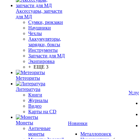
Аксессуары, запчасти
для МД
Сумки, рюкзаки
Наушники
Чехлы
Аккумуляторы,
зарядки, боксы
Инструменты
Запчасти для МД
Экипировка
+ ЕЩЕ 3
Метеориты
Литература
Услу
Книги
Журналы
Видео
Карты на CD
Монеты
Новинки
Античные
монеты
Металлопоиск