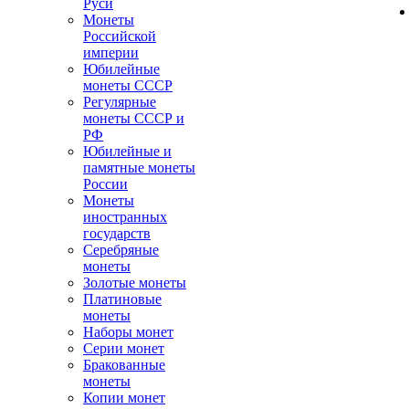
Руси
Монеты
Российской
империи
Юбилейные
монеты СССР
Регулярные
монеты СССР и
РФ
Юбилейные и
памятные монеты
России
Монеты
иностранных
государств
Серебряные
монеты
Золотые монеты
Платиновые
монеты
Наборы монет
Серии монет
Бракованные
монеты
Копии монет