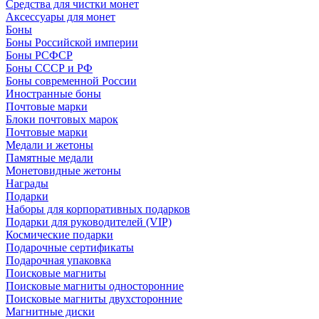
Средства для чистки монет
Аксессуары для монет
Боны
Боны Российской империи
Боны РСФСР
Боны СССР и РФ
Боны современной России
Иностранные боны
Почтовые марки
Блоки почтовых марок
Почтовые марки
Медали и жетоны
Памятные медали
Монетовидные жетоны
Награды
Подарки
Наборы для корпоративных подарков
Подарки для руководителей (VIP)
Космические подарки
Подарочные сертификаты
Подарочная упаковка
Поисковые магниты
Поисковые магниты односторонние
Поисковые магниты двухсторонние
Магнитные диски