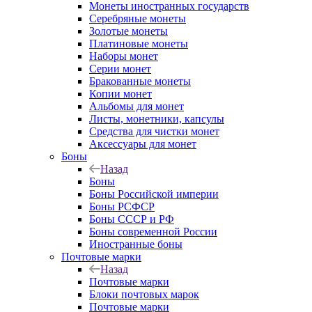
Монеты иностранных государств
Серебряные монеты
Золотые монеты
Платиновые монеты
Наборы монет
Серии монет
Бракованные монеты
Копии монет
Альбомы для монет
Листы, монетники, капсулы
Средства для чистки монет
Аксессуары для монет
Боны
Назад
Боны
Боны Российской империи
Боны РСФСР
Боны СССР и РФ
Боны современной России
Иностранные боны
Почтовые марки
Назад
Почтовые марки
Блоки почтовых марок
Почтовые марки