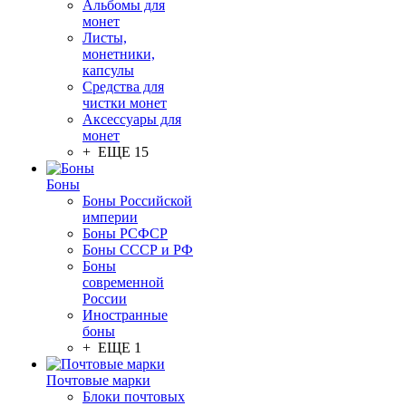
Альбомы для
монет
Листы,
монетники,
капсулы
Средства для
чистки монет
Аксессуары для
монет
+ ЕЩЕ 15
Боны
Боны Российской
империи
Боны РСФСР
Боны СССР и РФ
Боны
современной
России
Иностранные
боны
+ ЕЩЕ 1
Почтовые марки
Блоки почтовых