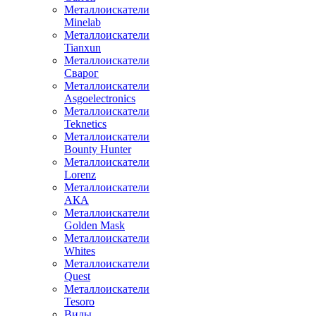
Металлоискатели
Minelab
Металлоискатели
Tianxun
Металлоискатели
Сварог
Металлоискатели
Asgoelectronics
Металлоискатели
Teknetics
Металлоискатели
Bounty Hunter
Металлоискатели
Lorenz
Металлоискатели
АКА
Металлоискатели
Golden Mask
Металлоискатели
Whites
Металлоискатели
Quest
Металлоискатели
Tesoro
Виды