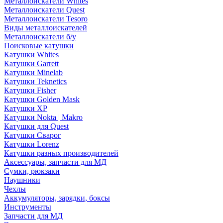
Металлоискатели Whites
Металлоискатели Quest
Металлоискатели Tesoro
Виды металлоискателей
Металлоискатели б/у
Поисковые катушки
Катушки Whites
Катушки Garrett
Катушки Minelab
Катушки Teknetics
Катушки Fisher
Катушки Golden Mask
Катушки XP
Катушки Nokta | Makro
Катушки для Quest
Катушки Сварог
Катушки Lorenz
Катушки разных производителей
Аксессуары, запчасти для МД
Сумки, рюкзаки
Наушники
Чехлы
Аккумуляторы, зарядки, боксы
Инструменты
Запчасти для МД