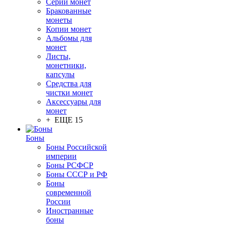
Серии монет
Бракованные
монеты
Копии монет
Альбомы для
монет
Листы,
монетники,
капсулы
Средства для
чистки монет
Аксессуары для
монет
+ ЕЩЕ 15
Боны
Боны Российской
империи
Боны РСФСР
Боны СССР и РФ
Боны
современной
России
Иностранные
боны