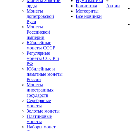
Монеты Золотой
Нумизматика
орды
Бонистика
Акции
Монеты
Метеориты
допетровской
Все новинки
Руси
Монеты
Российской
империи
Юбилейные
монеты СССР
Регулярные
монеты СССР и
РФ
Юбилейные и
памятные монеты
России
Монеты
иностранных
государств
Серебряные
монеты
Золотые монеты
Платиновые
монеты
Наборы монет