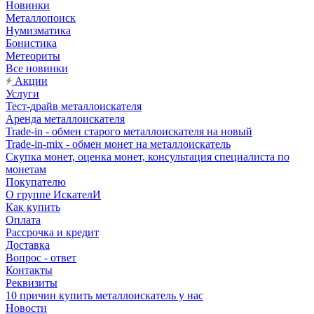
Новинки
Металлопоиск
Нумизматика
Бонистика
Метеориты
Все новинки
Акции
Услуги
Тест-драйв металлоискателя
Аренда металлоискателя
Trade-in - обмен старого металлоискателя на новый
Trade-in-mix - обмен монет на металлоискатель
Скупка монет, оценка монет, консультация специалиста по
монетам
Покупателю
О группе ИскателИ
Как купить
Оплата
Рассрочка и кредит
Доставка
Вопрос - ответ
Контакты
Реквизиты
10 причин купить металлоискатель у нас
Новости