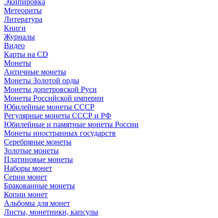
Экипировка
Метеориты
Литература
Книги
Журналы
Видео
Карты на CD
Монеты
Античные монеты
Монеты Золотой орды
Монеты допетровской Руси
Монеты Российской империи
Юбилейные монеты СССР
Регулярные монеты СССР и РФ
Юбилейные и памятные монеты России
Монеты иностранных государств
Серебряные монеты
Золотые монеты
Платиновые монеты
Наборы монет
Серии монет
Бракованные монеты
Копии монет
Альбомы для монет
Листы, монетники, капсулы