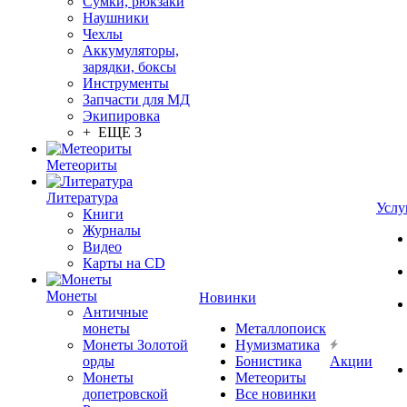
Сумки, рюкзаки
Наушники
Чехлы
Аккумуляторы,
зарядки, боксы
Инструменты
Запчасти для МД
Экипировка
+ ЕЩЕ 3
Метеориты
Литература
Услу
Книги
Журналы
Видео
Карты на CD
Монеты
Новинки
Античные
монеты
Металлопоиск
Монеты Золотой
Нумизматика
орды
Бонистика
Акции
Монеты
Метеориты
допетровской
Все новинки