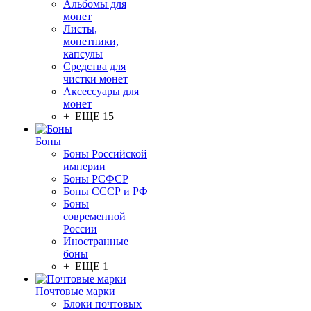
Альбомы для
монет
Листы,
монетники,
капсулы
Средства для
чистки монет
Аксессуары для
монет
+ ЕЩЕ 15
Боны
Боны Российской
империи
Боны РСФСР
Боны СССР и РФ
Боны
современной
России
Иностранные
боны
+ ЕЩЕ 1
Почтовые марки
Блоки почтовых