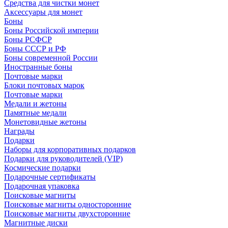
Средства для чистки монет
Аксессуары для монет
Боны
Боны Российской империи
Боны РСФСР
Боны СССР и РФ
Боны современной России
Иностранные боны
Почтовые марки
Блоки почтовых марок
Почтовые марки
Медали и жетоны
Памятные медали
Монетовидные жетоны
Награды
Подарки
Наборы для корпоративных подарков
Подарки для руководителей (VIP)
Космические подарки
Подарочные сертификаты
Подарочная упаковка
Поисковые магниты
Поисковые магниты односторонние
Поисковые магниты двухсторонние
Магнитные диски