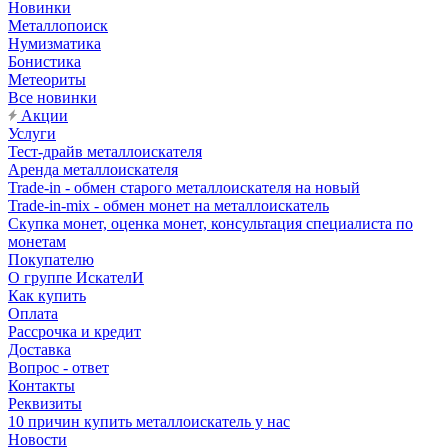
Новинки
Металлопоиск
Нумизматика
Бонистика
Метеориты
Все новинки
Акции
Услуги
Тест-драйв металлоискателя
Аренда металлоискателя
Trade-in - обмен старого металлоискателя на новый
Trade-in-mix - обмен монет на металлоискатель
Скупка монет, оценка монет, консультация специалиста по
монетам
Покупателю
О группе ИскателИ
Как купить
Оплата
Рассрочка и кредит
Доставка
Вопрос - ответ
Контакты
Реквизиты
10 причин купить металлоискатель у нас
Новости