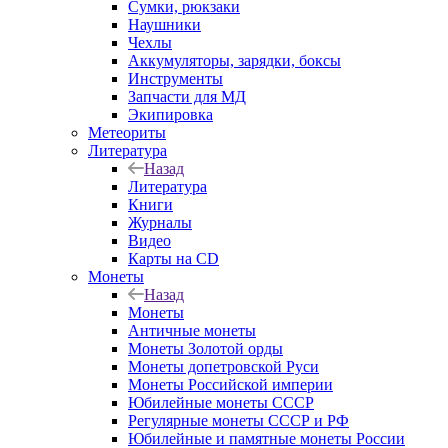
Сумки, рюкзаки
Наушники
Чехлы
Аккумуляторы, зарядки, боксы
Инструменты
Запчасти для МД
Экипировка
Метеориты
Литература
Назад
Литература
Книги
Журналы
Видео
Карты на CD
Монеты
Назад
Монеты
Античные монеты
Монеты Золотой орды
Монеты допетровской Руси
Монеты Российской империи
Юбилейные монеты СССР
Регулярные монеты СССР и РФ
Юбилейные и памятные монеты России