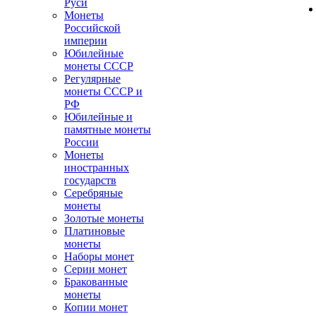
Руси
Монеты
Российской
империи
Юбилейные
монеты СССР
Регулярные
монеты СССР и
РФ
Юбилейные и
памятные монеты
России
Монеты
иностранных
государств
Серебряные
монеты
Золотые монеты
Платиновые
монеты
Наборы монет
Серии монет
Бракованные
монеты
Копии монет