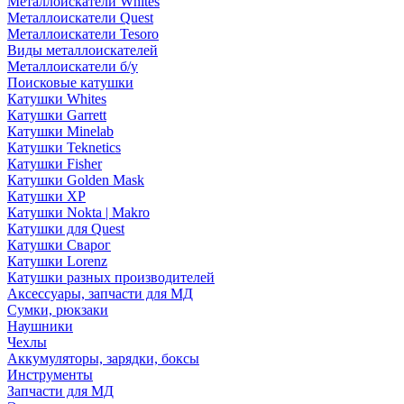
Металлоискатели Whites
Металлоискатели Quest
Металлоискатели Tesoro
Виды металлоискателей
Металлоискатели б/у
Поисковые катушки
Катушки Whites
Катушки Garrett
Катушки Minelab
Катушки Teknetics
Катушки Fisher
Катушки Golden Mask
Катушки XP
Катушки Nokta | Makro
Катушки для Quest
Катушки Сварог
Катушки Lorenz
Катушки разных производителей
Аксессуары, запчасти для МД
Сумки, рюкзаки
Наушники
Чехлы
Аккумуляторы, зарядки, боксы
Инструменты
Запчасти для МД