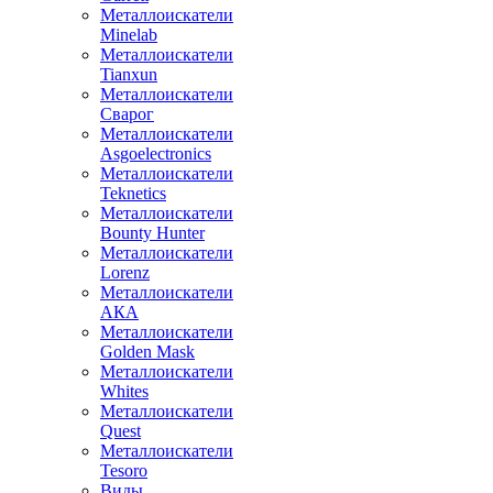
Металлоискатели
Minelab
Металлоискатели
Tianxun
Металлоискатели
Сварог
Металлоискатели
Asgoelectronics
Металлоискатели
Teknetics
Металлоискатели
Bounty Hunter
Металлоискатели
Lorenz
Металлоискатели
АКА
Металлоискатели
Golden Mask
Металлоискатели
Whites
Металлоискатели
Quest
Металлоискатели
Tesoro
Виды