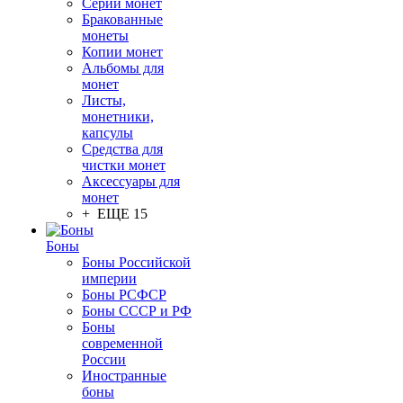
Серии монет
Бракованные
монеты
Копии монет
Альбомы для
монет
Листы,
монетники,
капсулы
Средства для
чистки монет
Аксессуары для
монет
+ ЕЩЕ 15
Боны
Боны Российской
империи
Боны РСФСР
Боны СССР и РФ
Боны
современной
России
Иностранные
боны