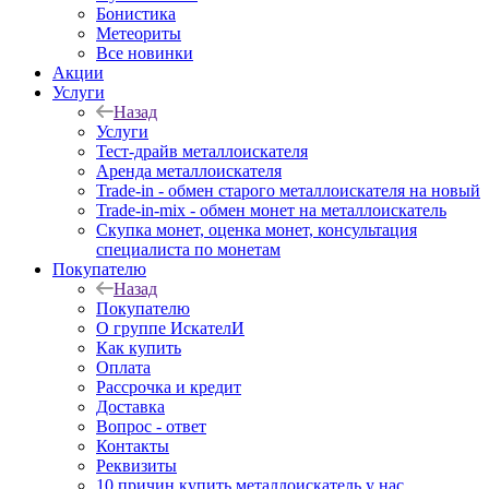
Бонистика
Метеориты
Все новинки
Акции
Услуги
Назад
Услуги
Тест-драйв металлоискателя
Аренда металлоискателя
Trade-in - обмен старого металлоискателя на новый
Trade-in-mix - обмен монет на металлоискатель
Скупка монет, оценка монет, консультация
специалиста по монетам
Покупателю
Назад
Покупателю
О группе ИскателИ
Как купить
Оплата
Рассрочка и кредит
Доставка
Вопрос - ответ
Контакты
Реквизиты
10 причин купить металлоискатель у нас