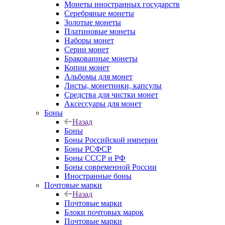
Монеты иностранных государств
Серебряные монеты
Золотые монеты
Платиновые монеты
Наборы монет
Серии монет
Бракованные монеты
Копии монет
Альбомы для монет
Листы, монетники, капсулы
Средства для чистки монет
Аксессуары для монет
Боны
Назад
Боны
Боны Российской империи
Боны РСФСР
Боны СССР и РФ
Боны современной России
Иностранные боны
Почтовые марки
Назад
Почтовые марки
Блоки почтовых марок
Почтовые марки