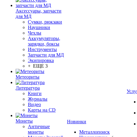
Аксессуары, запчасти
для МД
Сумки, рюкзаки
Наушники
Чехлы
Аккумуляторы,
зарядки, боксы
Инструменты
Запчасти для МД
Экипировка
+ ЕЩЕ 3
Метеориты
Литература
Услу
Книги
Журналы
Видео
Карты на CD
Монеты
Новинки
Античные
монеты
Металлопоиск