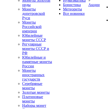
Монеты Золотой
Нумизматика
орды
Бонистика
Акции
Монеты
Метеориты
допетровской
Все новинки
Руси
Монеты
Российской
империи
Юбилейные
монеты СССР
Регулярные
монеты СССР и
РФ
Юбилейные и
памятные монеты
России
Монеты
иностранных
государств
Серебряные
монеты
Золотые монеты
Платиновые
монеты
Наборы монет