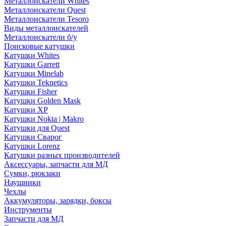
Металлоискатели Whites
Металлоискатели Quest
Металлоискатели Tesoro
Виды металлоискателей
Металлоискатели б/у
Поисковые катушки
Катушки Whites
Катушки Garrett
Катушки Minelab
Катушки Teknetics
Катушки Fisher
Катушки Golden Mask
Катушки XP
Катушки Nokta | Makro
Катушки для Quest
Катушки Сварог
Катушки Lorenz
Катушки разных производителей
Аксессуары, запчасти для МД
Сумки, рюкзаки
Наушники
Чехлы
Аккумуляторы, зарядки, боксы
Инструменты
Запчасти для МД