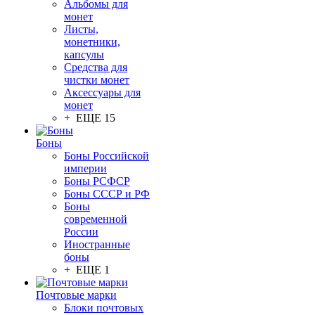
Альбомы для
монет
Листы,
монетники,
капсулы
Средства для
чистки монет
Аксессуары для
монет
+ ЕЩЕ 15
Боны
Боны Российской
империи
Боны РСФСР
Боны СССР и РФ
Боны
современной
России
Иностранные
боны
+ ЕЩЕ 1
Почтовые марки
Блоки почтовых