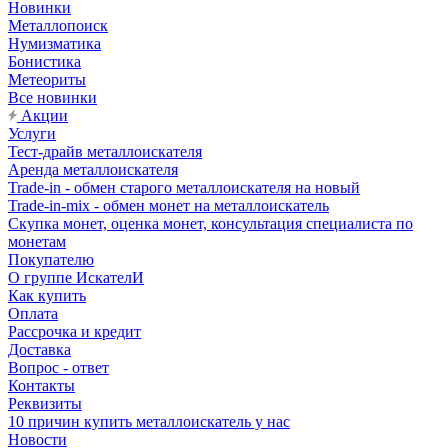
Новинки
Металлопоиск
Нумизматика
Бонистика
Метеориты
Все новинки
Акции
Услуги
Тест-драйв металлоискателя
Аренда металлоискателя
Trade-in - обмен старого металлоискателя на новый
Trade-in-mix - обмен монет на металлоискатель
Скупка монет, оценка монет, консультация специалиста по
монетам
Покупателю
О группе ИскателИ
Как купить
Оплата
Рассрочка и кредит
Доставка
Вопрос - ответ
Контакты
Реквизиты
10 причин купить металлоискатель у нас
Новости