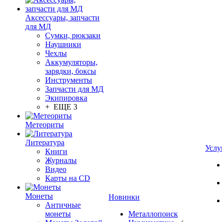
Аксессуары, запчасти
для МД
Сумки, рюкзаки
Наушники
Чехлы
Аккумуляторы,
зарядки, боксы
Инструменты
Запчасти для МД
Экипировка
+ ЕЩЕ 3
Метеориты
Литература
Услу
Книги
Журналы
Видео
Карты на CD
Монеты
Новинки
Античные
монеты
Металлопоиск