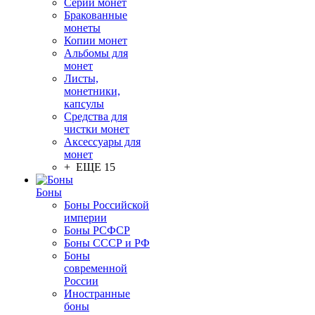
Серии монет
Бракованные
монеты
Копии монет
Альбомы для
монет
Листы,
монетники,
капсулы
Средства для
чистки монет
Аксессуары для
монет
+ ЕЩЕ 15
Боны
Боны Российской
империи
Боны РСФСР
Боны СССР и РФ
Боны
современной
России
Иностранные
боны