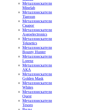
Металлоискатели
Minelab
Металлоискатели
Tianxun
Металлоискатели
Сварог
Металлоискатели
Asgoelectronics
Металлоискатели
Teknetics
Металлоискатели
Bounty Hunter
Металлоискатели
Lorenz
Металлоискатели
АКА
Металлоискатели
Golden Mask
Металлоискатели
Whites
Металлоискатели
Quest
Металлоискатели
Tesoro
Виды