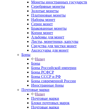
Монеты иностранных государств
Серебряные монеты
Золотые монеты
Платиновые монеты
Наборы монет
Серии монет
Бракованные монеты
Копии монет
Альбомы для монет
Листы, монетники, капсулы
Средства для чистки монет
Аксессуары для монет
Боны
Назад
Боны
Боны Российской империи
Боны РСФСР
Боны СССР и РФ
Боны современной России
Иностранные боны
Почтовые марки
Назад
Почтовые марки
Блоки почтовых марок
Почтовые марки