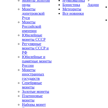
Монеты Золотой
Нумизматика
орды
Бонистика
Акции
Монеты
Метеориты
допетровской
Все новинки
Руси
Монеты
Российской
империи
Юбилейные
монеты СССР
Регулярные
монеты СССР и
РФ
Юбилейные и
памятные монеты
России
Монеты
иностранных
государств
Серебряные
монеты
Золотые монеты
Платиновые
монеты
Наборы монет