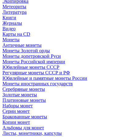
Экипировка
Метеориты
Литература
Книги
Журналы
Видео
Карты на CD
Монеты
Античные монеты
Монеты Золотой орды
Монеты допетровской Руси
Монеты Российской империи
Юбилейные монеты СССР
Регулярные монеты СССР и РФ
Юбилейные и памятные монеты России
Монеты иностранных государств
Серебряные монеты
Золотые монеты
Платиновые монеты
Наборы монет
Серии монет
Бракованные монеты
Копии монет
Альбомы для монет
Листы, монетники, капсулы