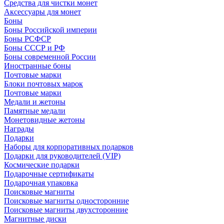
Средства для чистки монет
Аксессуары для монет
Боны
Боны Российской империи
Боны РСФСР
Боны СССР и РФ
Боны современной России
Иностранные боны
Почтовые марки
Блоки почтовых марок
Почтовые марки
Медали и жетоны
Памятные медали
Монетовидные жетоны
Награды
Подарки
Наборы для корпоративных подарков
Подарки для руководителей (VIP)
Космические подарки
Подарочные сертификаты
Подарочная упаковка
Поисковые магниты
Поисковые магниты односторонние
Поисковые магниты двухсторонние
Магнитные диски