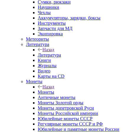
Сумки, рюкзаки
Наушники
Чехлы
Аккумуляторы, зарядки, боксы
Инструменты
Запчасти для МД
Экипировка
Метеориты
Литература
Назад
Литература
Книги
Журналы
Видео
Карты на CD
Монеты
Назад
Монеты
Античные монеты
Монеты Золотой орды
Монеты допетровской Руси
Монеты Российской империи
Юбилейные монеты СССР
Регулярные монеты СССР и РФ
Юбилейные и памятные монеты России