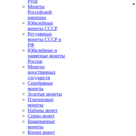
Руси
Монеты
Российской
империи
Юбилейные
монеты СССР
Регулярные
монеты СССР и
РФ
Юбилейные и
памятные монеты
России
Монеты
иностранных
государств
Серебряные
монеты
Золотые монеты
Платиновые
монеты
Наборы монет
Серии монет
Бракованные
монеты
Копии монет