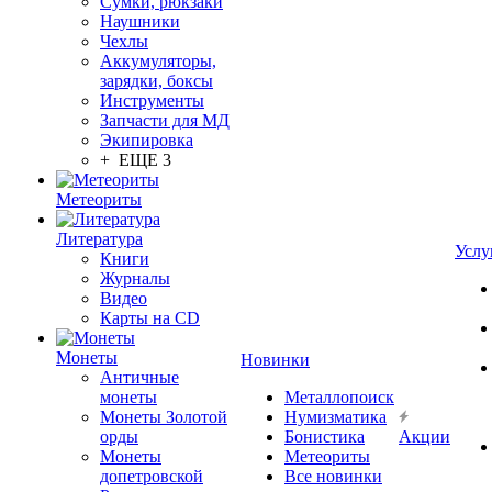
Сумки, рюкзаки
Наушники
Чехлы
Аккумуляторы,
зарядки, боксы
Инструменты
Запчасти для МД
Экипировка
+ ЕЩЕ 3
Метеориты
Литература
Услу
Книги
Журналы
Видео
Карты на CD
Монеты
Новинки
Античные
монеты
Металлопоиск
Монеты Золотой
Нумизматика
орды
Бонистика
Акции
Монеты
Метеориты
допетровской
Все новинки