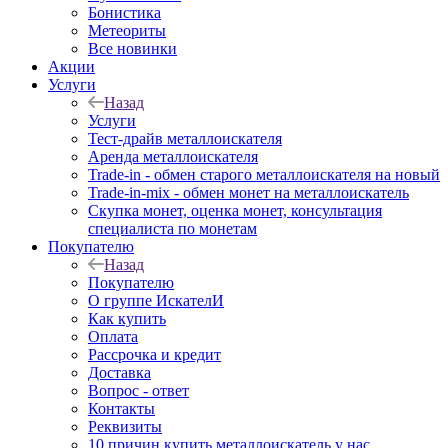
Бонистика
Метеориты
Все новинки
Акции
Услуги
Назад
Услуги
Тест-драйв металлоискателя
Аренда металлоискателя
Trade-in - обмен старого металлоискателя на новый
Trade-in-mix - обмен монет на металлоискатель
Скупка монет, оценка монет, консультация
специалиста по монетам
Покупателю
Назад
Покупателю
О группе ИскателИ
Как купить
Оплата
Рассрочка и кредит
Доставка
Вопрос - ответ
Контакты
Реквизиты
10 причин купить металлоискатель у нас