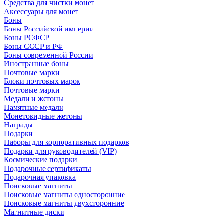
Средства для чистки монет
Аксессуары для монет
Боны
Боны Российской империи
Боны РСФСР
Боны СССР и РФ
Боны современной России
Иностранные боны
Почтовые марки
Блоки почтовых марок
Почтовые марки
Медали и жетоны
Памятные медали
Монетовидные жетоны
Награды
Подарки
Наборы для корпоративных подарков
Подарки для руководителей (VIP)
Космические подарки
Подарочные сертификаты
Подарочная упаковка
Поисковые магниты
Поисковые магниты односторонние
Поисковые магниты двухсторонние
Магнитные диски