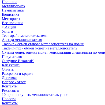
Новинки
Металлопоиск
Нумизматика
Бонистика
Метеориты
Все новинки
Акции
Услуги
Тест-драйв металлоискателя
Аренда металлоискателя
Trade-in - обмен старого металлоискателя на новый
Trade-in-mix - обмен монет на металлоискатель
Скупка монет, оценка монет, консультация специалиста по мон
Покупателю
О группе ИскателИ
Как купить
Оплата
Рассрочка и кредит
Доставка
Вопрос - ответ
Контакты
Реквизиты
10 причин купить металлоискатель у нас
Новости
Контакты