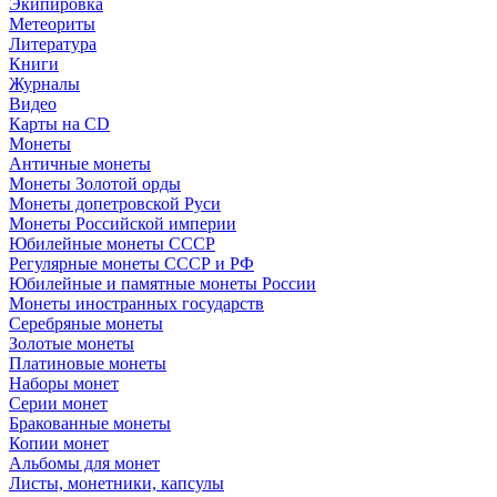
Экипировка
Метеориты
Литература
Книги
Журналы
Видео
Карты на CD
Монеты
Античные монеты
Монеты Золотой орды
Монеты допетровской Руси
Монеты Российской империи
Юбилейные монеты СССР
Регулярные монеты СССР и РФ
Юбилейные и памятные монеты России
Монеты иностранных государств
Серебряные монеты
Золотые монеты
Платиновые монеты
Наборы монет
Серии монет
Бракованные монеты
Копии монет
Альбомы для монет
Листы, монетники, капсулы