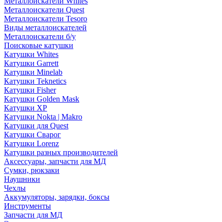
Металлоискатели Whites
Металлоискатели Quest
Металлоискатели Tesoro
Виды металлоискателей
Металлоискатели б/у
Поисковые катушки
Катушки Whites
Катушки Garrett
Катушки Minelab
Катушки Teknetics
Катушки Fisher
Катушки Golden Mask
Катушки XP
Катушки Nokta | Makro
Катушки для Quest
Катушки Сварог
Катушки Lorenz
Катушки разных производителей
Аксессуары, запчасти для МД
Сумки, рюкзаки
Наушники
Чехлы
Аккумуляторы, зарядки, боксы
Инструменты
Запчасти для МД