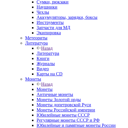
Сумки, рюкзаки
Наушники
Чехлы
Аккумуляторы, зарядки, боксы
Инструменты
Запчасти для МД
Экипировка
Метеориты
Литература
Назад
Литература
Книги
Журналы
Видео
Карты на CD
Монеты
Назад
Монеты
Античные монеты
Монеты Золотой орды
Монеты допетровской Руси
Монеты Российской империи
Юбилейные монеты СССР
Регулярные монеты СССР и РФ
Юбилейные и памятные монеты России