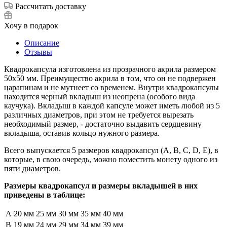
Рассчитать доставку
Хочу в подарок
Описание
Отзывы
Квадрокапсула изготовлена из прозрачного акрила размером
50x50 мм. Преимущество акрила в том, что он не подвержен
царапинам и не мутнеет со временем. Внутри квадрокапcулы
находится черный вкладыш из неопрена (особого вида
каучука). Вкладыш в каждой капсуле может иметь любой из 5
различных диаметров, при этом не требуется вырезать
необходимый размер, - достаточно выдавить сердцевину
вкладыша, оставив кольцо нужного размера.
Всего выпускается 5 размеров квадрокапсул (A, B, C, D, E), в
которые, в свою очередь, можно поместить монету одного из
пяти диаметров.
Размеры квадрокапсул и размеры вкладышей в них
приведены в таблице:
A
20 мм
25 мм
30 мм
35 мм
40 мм
B
19 мм
24 мм
29 мм
34 мм
39 мм