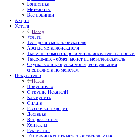
Бонистика
Метеориты
Все новинки
Акции
Услуги
Назад
Услуги
Тест-драйв металлоискателя
Аренда металлоискателя
Trade-in - обмен старого металлоискателя на новый
Trade-in-mix - обмен монет на металлоискатель
Скупка монет, оценка монет, консультация
специалиста по монетам
Покупателю
Назад
Покупателю
О группе ИскателИ
Как купить
Оплата
Рассрочка и кредит
Доставка
Вопрос - ответ
Контакты
Реквизиты
10 причин купить металлоискатель у нас