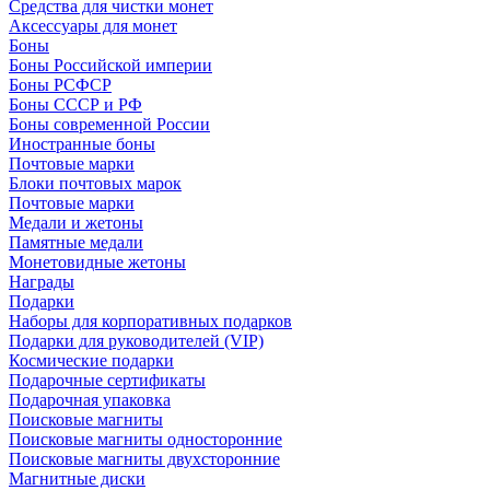
Средства для чистки монет
Аксессуары для монет
Боны
Боны Российской империи
Боны РСФСР
Боны СССР и РФ
Боны современной России
Иностранные боны
Почтовые марки
Блоки почтовых марок
Почтовые марки
Медали и жетоны
Памятные медали
Монетовидные жетоны
Награды
Подарки
Наборы для корпоративных подарков
Подарки для руководителей (VIP)
Космические подарки
Подарочные сертификаты
Подарочная упаковка
Поисковые магниты
Поисковые магниты односторонние
Поисковые магниты двухсторонние
Магнитные диски