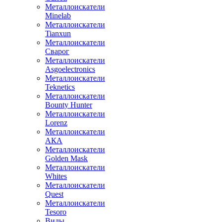
Металлоискатели
Minelab
Металлоискатели
Tianxun
Металлоискатели
Сварог
Металлоискатели
Asgoelectronics
Металлоискатели
Teknetics
Металлоискатели
Bounty Hunter
Металлоискатели
Lorenz
Металлоискатели
АКА
Металлоискатели
Golden Mask
Металлоискатели
Whites
Металлоискатели
Quest
Металлоискатели
Tesoro
Виды