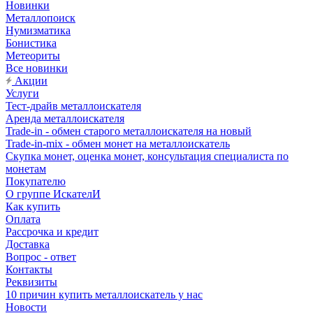
Новинки
Металлопоиск
Нумизматика
Бонистика
Метеориты
Все новинки
Акции
Услуги
Тест-драйв металлоискателя
Аренда металлоискателя
Trade-in - обмен старого металлоискателя на новый
Trade-in-mix - обмен монет на металлоискатель
Скупка монет, оценка монет, консультация специалиста по
монетам
Покупателю
О группе ИскателИ
Как купить
Оплата
Рассрочка и кредит
Доставка
Вопрос - ответ
Контакты
Реквизиты
10 причин купить металлоискатель у нас
Новости