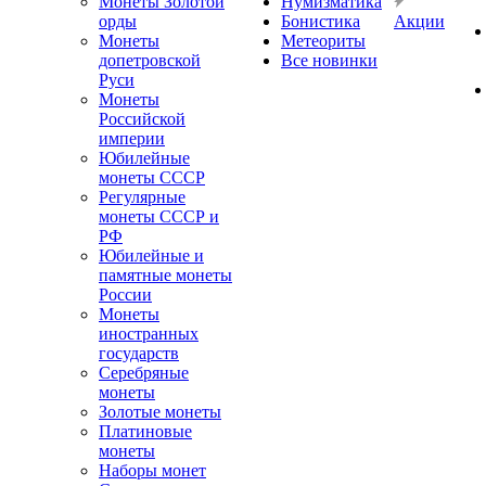
Монеты Золотой
Нумизматика
орды
Бонистика
Акции
Монеты
Метеориты
допетровской
Все новинки
Руси
Монеты
Российской
империи
Юбилейные
монеты СССР
Регулярные
монеты СССР и
РФ
Юбилейные и
памятные монеты
России
Монеты
иностранных
государств
Серебряные
монеты
Золотые монеты
Платиновые
монеты
Наборы монет