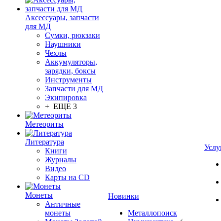
Аксессуары, запчасти
для МД
Сумки, рюкзаки
Наушники
Чехлы
Аккумуляторы,
зарядки, боксы
Инструменты
Запчасти для МД
Экипировка
+ ЕЩЕ 3
Метеориты
Литература
Услу
Книги
Журналы
Видео
Карты на CD
Монеты
Новинки
Античные
монеты
Металлопоиск