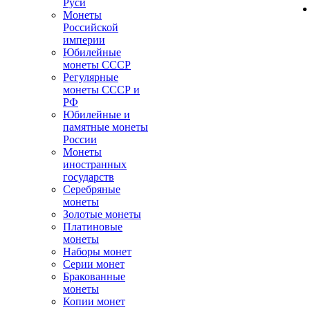
Руси
Монеты
Российской
империи
Юбилейные
монеты СССР
Регулярные
монеты СССР и
РФ
Юбилейные и
памятные монеты
России
Монеты
иностранных
государств
Серебряные
монеты
Золотые монеты
Платиновые
монеты
Наборы монет
Серии монет
Бракованные
монеты
Копии монет