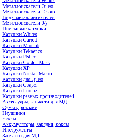
Металлоискатели Whites
Металлоискатели Quest
Металлоискатели Tesoro
Виды металлоискателей
Металлоискатели б/у
Поисковые катушки
Катушки Whites
Катушки Garrett
Катушки Minelab
Катушки Teknetics
Катушки Fisher
Катушки Golden Mask
Катушки XP
Катушки Nokta | Makro
Катушки для Quest
Катушки Сварог
Катушки Lorenz
Катушки разных производителей
Аксессуары, запчасти для МД
Сумки, рюкзаки
Наушники
Чехлы
Аккумуляторы, зарядки, боксы
Инструменты
Запчасти для МД