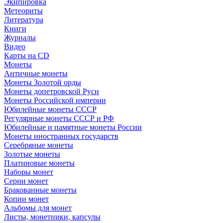
Экипировка
Метеориты
Литература
Книги
Журналы
Видео
Карты на CD
Монеты
Античные монеты
Монеты Золотой орды
Монеты допетровской Руси
Монеты Российской империи
Юбилейные монеты СССР
Регулярные монеты СССР и РФ
Юбилейные и памятные монеты России
Монеты иностранных государств
Серебряные монеты
Золотые монеты
Платиновые монеты
Наборы монет
Серии монет
Бракованные монеты
Копии монет
Альбомы для монет
Листы, монетники, капсулы