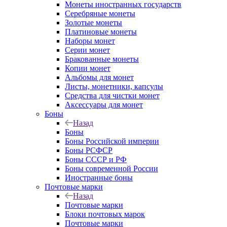
Монеты иностранных государств
Серебряные монеты
Золотые монеты
Платиновые монеты
Наборы монет
Серии монет
Бракованные монеты
Копии монет
Альбомы для монет
Листы, монетники, капсулы
Средства для чистки монет
Аксессуары для монет
Боны
Назад
Боны
Боны Российской империи
Боны РСФСР
Боны СССР и РФ
Боны современной России
Иностранные боны
Почтовые марки
Назад
Почтовые марки
Блоки почтовых марок
Почтовые марки