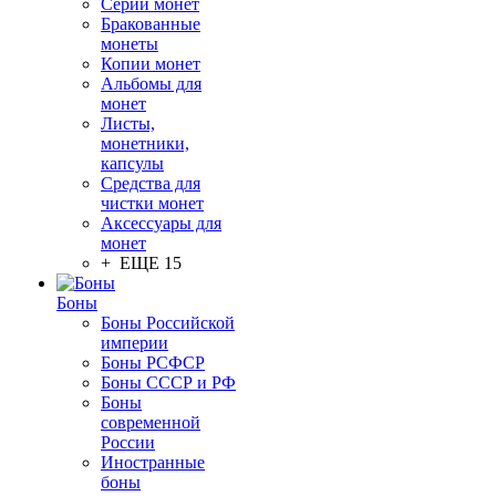
Серии монет
Бракованные
монеты
Копии монет
Альбомы для
монет
Листы,
монетники,
капсулы
Средства для
чистки монет
Аксессуары для
монет
+ ЕЩЕ 15
Боны
Боны Российской
империи
Боны РСФСР
Боны СССР и РФ
Боны
современной
России
Иностранные
боны