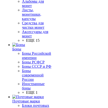
Альбомы для
монет
Листы,
монетники,
капсулы
Средства для
чистки монет
Аксессуары для
монет
+ ЕЩЕ 15
Боны
Боны Российской
империи
Боны РСФСР
Боны СССР и РФ
Боны
современной
России
Иностранные
боны
+ ЕЩЕ 1
Почтовые марки
Блоки почтовых