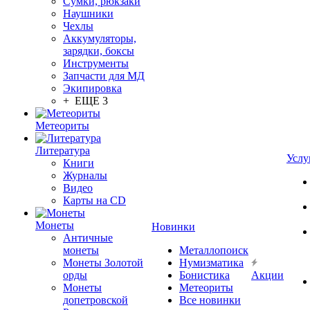
Сумки, рюкзаки
Наушники
Чехлы
Аккумуляторы,
зарядки, боксы
Инструменты
Запчасти для МД
Экипировка
+ ЕЩЕ 3
Метеориты
Литература
Услу
Книги
Журналы
Видео
Карты на CD
Монеты
Новинки
Античные
монеты
Металлопоиск
Монеты Золотой
Нумизматика
орды
Бонистика
Акции
Монеты
Метеориты
допетровской
Все новинки