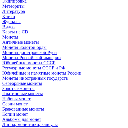
Экипировка
Метеориты
Литература
Книги
Журналы
Видео
Карты на CD
Монеты
Античные монеты
Монеты Золотой орды
Монеты допетровской Руси
Монеты Российской империи
Юбилейные монеты СССР
Регулярные монеты СССР и РФ
Юбилейные и памятные монеты России
Монеты иностранных государств
Серебряные монеты
Золотые монеты
Платиновые монеты
Наборы монет
Серии монет
Бракованные монеты
Копии монет
Альбомы для монет
Листы, монетники, капсулы