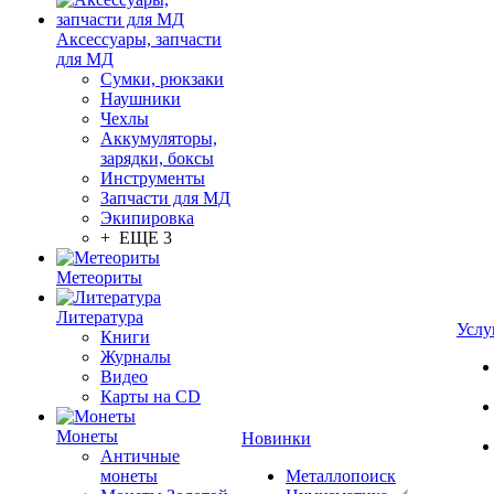
Аксессуары, запчасти
для МД
Сумки, рюкзаки
Наушники
Чехлы
Аккумуляторы,
зарядки, боксы
Инструменты
Запчасти для МД
Экипировка
+ ЕЩЕ 3
Метеориты
Литература
Услу
Книги
Журналы
Видео
Карты на CD
Монеты
Новинки
Античные
монеты
Металлопоиск