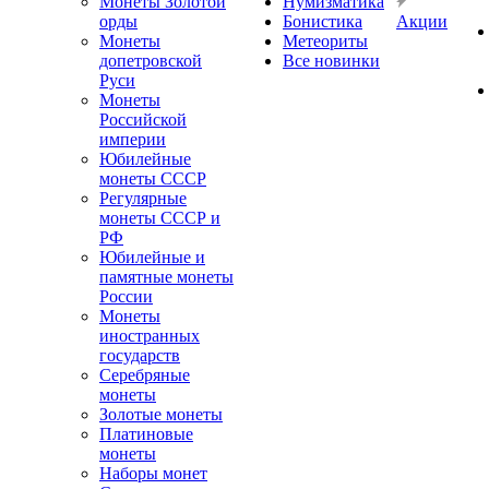
Монеты Золотой
Нумизматика
орды
Бонистика
Акции
Монеты
Метеориты
допетровской
Все новинки
Руси
Монеты
Российской
империи
Юбилейные
монеты СССР
Регулярные
монеты СССР и
РФ
Юбилейные и
памятные монеты
России
Монеты
иностранных
государств
Серебряные
монеты
Золотые монеты
Платиновые
монеты
Наборы монет