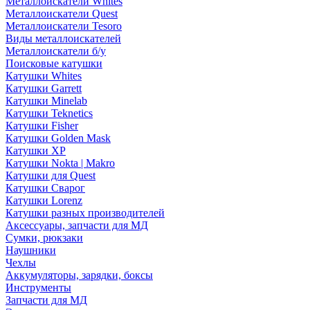
Металлоискатели Whites
Металлоискатели Quest
Металлоискатели Tesoro
Виды металлоискателей
Металлоискатели б/у
Поисковые катушки
Катушки Whites
Катушки Garrett
Катушки Minelab
Катушки Teknetics
Катушки Fisher
Катушки Golden Mask
Катушки XP
Катушки Nokta | Makro
Катушки для Quest
Катушки Сварог
Катушки Lorenz
Катушки разных производителей
Аксессуары, запчасти для МД
Сумки, рюкзаки
Наушники
Чехлы
Аккумуляторы, зарядки, боксы
Инструменты
Запчасти для МД