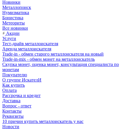
Новинки
Металлопоиск
Нумизматика
Бонистика
Метеориты
Все новинки
Акции
Услуги
Тест-драйв металлоискателя
Аренда металлоискателя
Trade-in - обмен старого металлоискателя на новый
Trade-in-mix - обмен монет на металлоискатель
Скупка монет, оценка монет, консультация специалиста по
монетам
Покупателю
О группе ИскателИ
Как купить
Оплата
Рассрочка и кредит
Доставка
Вопрос - ответ
Контакты
Реквизиты
10 причин купить металлоискатель у нас
Новости