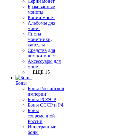
Серии монет
Бракованные
монеты
Копии монет
Альбомы для
монет
Листы,
монетники,
капсулы
Средства для
чистки монет
Аксессуары для
монет
+ ЕЩЕ 15
Боны
Боны Российской
империи
Боны РСФСР
Боны СССР и РФ
Боны
современной
России
Иностранные
боны