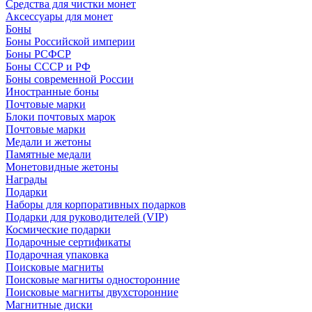
Средства для чистки монет
Аксессуары для монет
Боны
Боны Российской империи
Боны РСФСР
Боны СССР и РФ
Боны современной России
Иностранные боны
Почтовые марки
Блоки почтовых марок
Почтовые марки
Медали и жетоны
Памятные медали
Монетовидные жетоны
Награды
Подарки
Наборы для корпоративных подарков
Подарки для руководителей (VIP)
Космические подарки
Подарочные сертификаты
Подарочная упаковка
Поисковые магниты
Поисковые магниты односторонние
Поисковые магниты двухсторонние
Магнитные диски