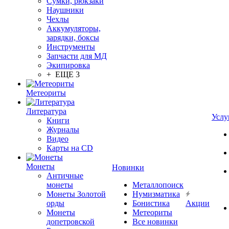
Сумки, рюкзаки
Наушники
Чехлы
Аккумуляторы,
зарядки, боксы
Инструменты
Запчасти для МД
Экипировка
+ ЕЩЕ 3
Метеориты
Литература
Услу
Книги
Журналы
Видео
Карты на CD
Монеты
Новинки
Античные
монеты
Металлопоиск
Монеты Золотой
Нумизматика
орды
Бонистика
Акции
Монеты
Метеориты
допетровской
Все новинки