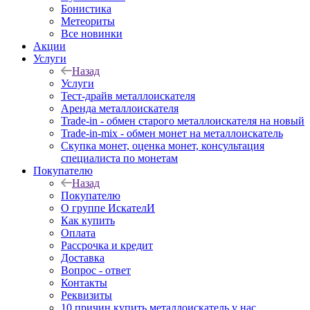
Бонистика
Метеориты
Все новинки
Акции
Услуги
Назад
Услуги
Тест-драйв металлоискателя
Аренда металлоискателя
Trade-in - обмен старого металлоискателя на новый
Trade-in-mix - обмен монет на металлоискатель
Скупка монет, оценка монет, консультация
специалиста по монетам
Покупателю
Назад
Покупателю
О группе ИскателИ
Как купить
Оплата
Рассрочка и кредит
Доставка
Вопрос - ответ
Контакты
Реквизиты
10 причин купить металлоискатель у нас