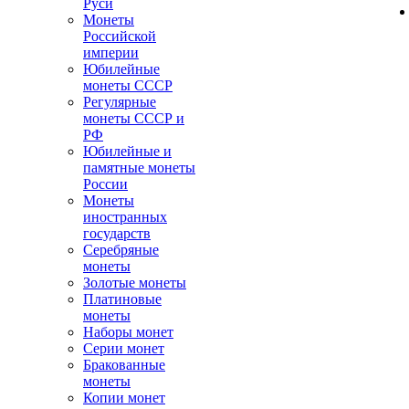
Руси
Монеты
Российской
империи
Юбилейные
монеты СССР
Регулярные
монеты СССР и
РФ
Юбилейные и
памятные монеты
России
Монеты
иностранных
государств
Серебряные
монеты
Золотые монеты
Платиновые
монеты
Наборы монет
Серии монет
Бракованные
монеты
Копии монет