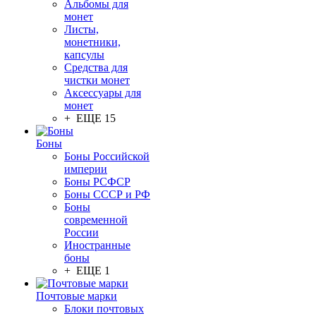
Альбомы для
монет
Листы,
монетники,
капсулы
Средства для
чистки монет
Аксессуары для
монет
+ ЕЩЕ 15
Боны
Боны Российской
империи
Боны РСФСР
Боны СССР и РФ
Боны
современной
России
Иностранные
боны
+ ЕЩЕ 1
Почтовые марки
Блоки почтовых