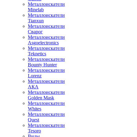
Металлоискатели
Minelab
Металлоискатели
Tianxun
Металлоискатели
Сварог
Металлоискатели
Asgoelectronics
Металлоискатели
Teknetics
Металлоискатели
Bounty Hunter
Металлоискатели
Lorenz
Металлоискатели
АКА
Металлоискатели
Golden Mask
Металлоискатели
Whites
Металлоискатели
Quest
Металлоискатели
Tesoro
Виды