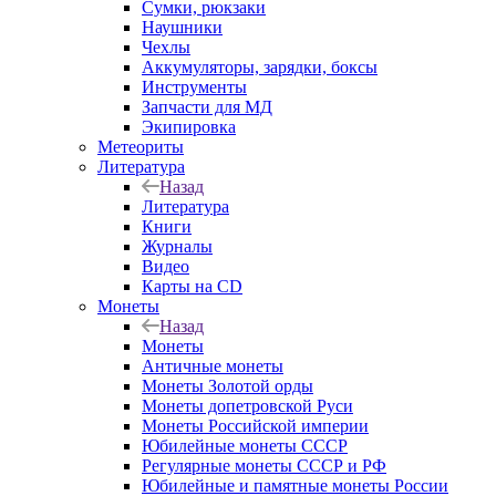
Сумки, рюкзаки
Наушники
Чехлы
Аккумуляторы, зарядки, боксы
Инструменты
Запчасти для МД
Экипировка
Метеориты
Литература
Назад
Литература
Книги
Журналы
Видео
Карты на CD
Монеты
Назад
Монеты
Античные монеты
Монеты Золотой орды
Монеты допетровской Руси
Монеты Российской империи
Юбилейные монеты СССР
Регулярные монеты СССР и РФ
Юбилейные и памятные монеты России