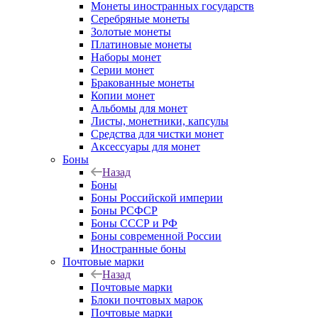
Монеты иностранных государств
Серебряные монеты
Золотые монеты
Платиновые монеты
Наборы монет
Серии монет
Бракованные монеты
Копии монет
Альбомы для монет
Листы, монетники, капсулы
Средства для чистки монет
Аксессуары для монет
Боны
Назад
Боны
Боны Российской империи
Боны РСФСР
Боны СССР и РФ
Боны современной России
Иностранные боны
Почтовые марки
Назад
Почтовые марки
Блоки почтовых марок
Почтовые марки