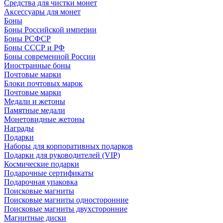
Средства для чистки монет
Аксессуары для монет
Боны
Боны Российской империи
Боны РСФСР
Боны СССР и РФ
Боны современной России
Иностранные боны
Почтовые марки
Блоки почтовых марок
Почтовые марки
Медали и жетоны
Памятные медали
Монетовидные жетоны
Награды
Подарки
Наборы для корпоративных подарков
Подарки для руководителей (VIP)
Космические подарки
Подарочные сертификаты
Подарочная упаковка
Поисковые магниты
Поисковые магниты односторонние
Поисковые магниты двухсторонние
Магнитные диски