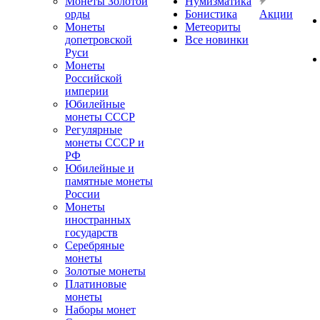
Монеты Золотой
Нумизматика
орды
Бонистика
Акции
Монеты
Метеориты
допетровской
Все новинки
Руси
Монеты
Российской
империи
Юбилейные
монеты СССР
Регулярные
монеты СССР и
РФ
Юбилейные и
памятные монеты
России
Монеты
иностранных
государств
Серебряные
монеты
Золотые монеты
Платиновые
монеты
Наборы монет