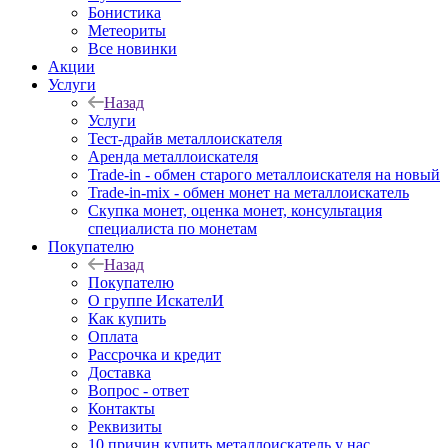
Бонистика
Метеориты
Все новинки
Акции
Услуги
Назад
Услуги
Тест-драйв металлоискателя
Аренда металлоискателя
Trade-in - обмен старого металлоискателя на новый
Trade-in-mix - обмен монет на металлоискатель
Скупка монет, оценка монет, консультация
специалиста по монетам
Покупателю
Назад
Покупателю
О группе ИскателИ
Как купить
Оплата
Рассрочка и кредит
Доставка
Вопрос - ответ
Контакты
Реквизиты
10 причин купить металлоискатель у нас