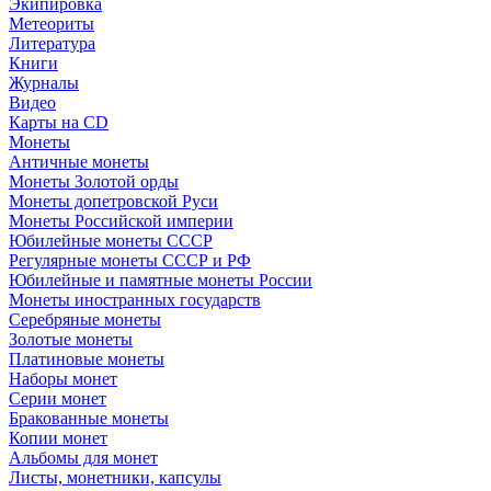
Экипировка
Метеориты
Литература
Книги
Журналы
Видео
Карты на CD
Монеты
Античные монеты
Монеты Золотой орды
Монеты допетровской Руси
Монеты Российской империи
Юбилейные монеты СССР
Регулярные монеты СССР и РФ
Юбилейные и памятные монеты России
Монеты иностранных государств
Серебряные монеты
Золотые монеты
Платиновые монеты
Наборы монет
Серии монет
Бракованные монеты
Копии монет
Альбомы для монет
Листы, монетники, капсулы