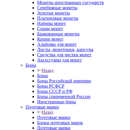
Монеты иностранных государств
Серебряные монеты
Золотые монеты
Платиновые монеты
Наборы монет
Серии монет
Бракованные монеты
Копии монет
Альбомы для монет
Листы, монетники, капсулы
Средства для чистки монет
Аксессуары для монет
Боны
Назад
Боны
Боны Российской империи
Боны РСФСР
Боны СССР и РФ
Боны современной России
Иностранные боны
Почтовые марки
Назад
Почтовые марки
Блоки почтовых марок
Почтовые марки