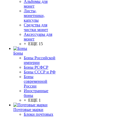
Альбомы для
монет
Листы,
монетники,
капсулы
Средства для
чистки монет
Аксессуары для
монет
+ ЕЩЕ 15
Боны
Боны Российской
империи
Боны РСФСР
Боны СССР и РФ
Боны
современной
России
Иностранные
боны
+ ЕЩЕ 1
Почтовые марки
Блоки почтовых