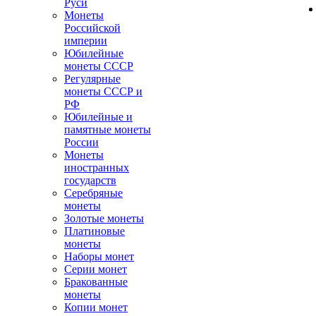
Руси
Монеты
Российской
империи
Юбилейные
монеты СССР
Регулярные
монеты СССР и
РФ
Юбилейные и
памятные монеты
России
Монеты
иностранных
государств
Серебряные
монеты
Золотые монеты
Платиновые
монеты
Наборы монет
Серии монет
Бракованные
монеты
Копии монет