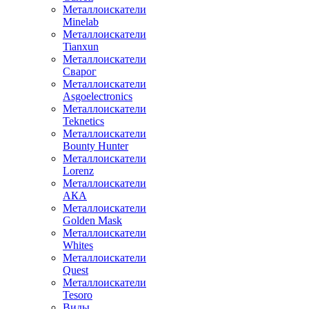
Металлоискатели
Minelab
Металлоискатели
Tianxun
Металлоискатели
Сварог
Металлоискатели
Asgoelectronics
Металлоискатели
Teknetics
Металлоискатели
Bounty Hunter
Металлоискатели
Lorenz
Металлоискатели
АКА
Металлоискатели
Golden Mask
Металлоискатели
Whites
Металлоискатели
Quest
Металлоискатели
Tesoro
Виды