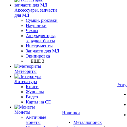
Аксессуары, запчасти
для МД
Сумки, рюкзаки
Наушники
Чехлы
Аккумуляторы,
зарядки, боксы
Инструменты
Запчасти для МД
Экипировка
+ ЕЩЕ 3
Метеориты
Литература
Услу
Книги
Журналы
Видео
Карты на CD
Монеты
Новинки
Античные
монеты
Металлопоиск