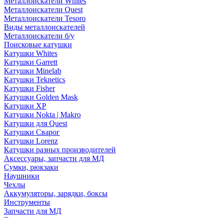
Металлоискатели Whites
Металлоискатели Quest
Металлоискатели Tesoro
Виды металлоискателей
Металлоискатели б/у
Поисковые катушки
Катушки Whites
Катушки Garrett
Катушки Minelab
Катушки Teknetics
Катушки Fisher
Катушки Golden Mask
Катушки XP
Катушки Nokta | Makro
Катушки для Quest
Катушки Сварог
Катушки Lorenz
Катушки разных производителей
Аксессуары, запчасти для МД
Сумки, рюкзаки
Наушники
Чехлы
Аккумуляторы, зарядки, боксы
Инструменты
Запчасти для МД