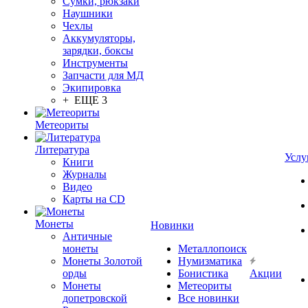
Сумки, рюкзаки
Наушники
Чехлы
Аккумуляторы,
зарядки, боксы
Инструменты
Запчасти для МД
Экипировка
+ ЕЩЕ 3
Метеориты
Литература
Услу
Книги
Журналы
Видео
Карты на CD
Монеты
Новинки
Античные
монеты
Металлопоиск
Монеты Золотой
Нумизматика
орды
Бонистика
Акции
Монеты
Метеориты
допетровской
Все новинки