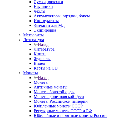
Сумки, рюкзаки
Наушники
Чехлы
Аккумуляторы, зарядки, боксы
Инструменты
Запчасти для МД
Экипировка
Метеориты
Литература
Назад
Литература
Книги
Журналы
Видео
Карты на CD
Монеты
Назад
Монеты
Античные монеты
Монеты Золотой орды
Монеты допетровской Руси
Монеты Российской империи
Юбилейные монеты СССР
Регулярные монеты СССР и РФ
Юбилейные и памятные монеты России