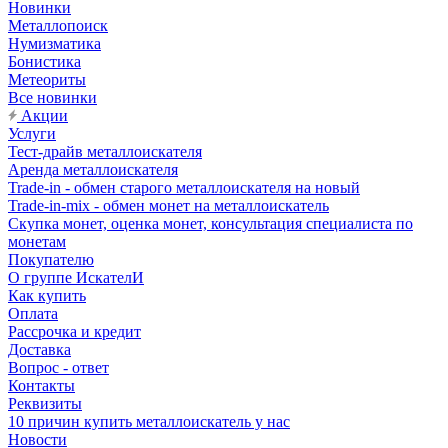
Новинки
Металлопоиск
Нумизматика
Бонистика
Метеориты
Все новинки
Акции
Услуги
Тест-драйв металлоискателя
Аренда металлоискателя
Trade-in - обмен старого металлоискателя на новый
Trade-in-mix - обмен монет на металлоискатель
Скупка монет, оценка монет, консультация специалиста по
монетам
Покупателю
О группе ИскателИ
Как купить
Оплата
Рассрочка и кредит
Доставка
Вопрос - ответ
Контакты
Реквизиты
10 причин купить металлоискатель у нас
Новости