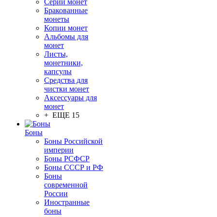
Серии монет
Бракованные
монеты
Копии монет
Альбомы для
монет
Листы,
монетники,
капсулы
Средства для
чистки монет
Аксессуары для
монет
+ ЕЩЕ 15
Боны
Боны Российской
империи
Боны РСФСР
Боны СССР и РФ
Боны
современной
России
Иностранные
боны