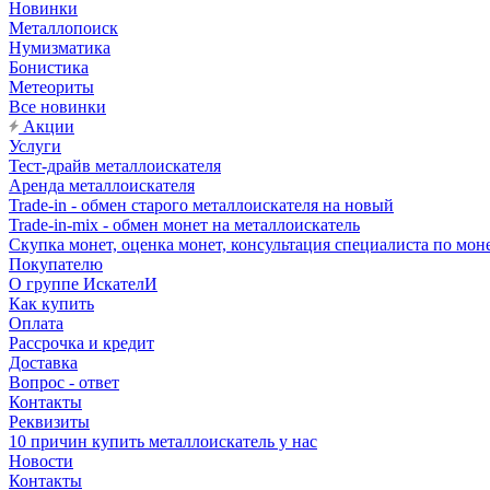
Новинки
Металлопоиск
Нумизматика
Бонистика
Метеориты
Все новинки
Акции
Услуги
Тест-драйв металлоискателя
Аренда металлоискателя
Trade-in - обмен старого металлоискателя на новый
Trade-in-mix - обмен монет на металлоискатель
Скупка монет, оценка монет, консультация специалиста по мон
Покупателю
О группе ИскателИ
Как купить
Оплата
Рассрочка и кредит
Доставка
Вопрос - ответ
Контакты
Реквизиты
10 причин купить металлоискатель у нас
Новости
Контакты