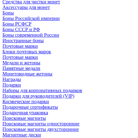
Средства для чистки монет
Аксессуары для монет
Боны
Боны Российской империи
Боны РСФСР
Боны СССР и РФ
Боны современной России
Иностранные боны
Почтовые марки
Блоки почтовых марок
Почтовые марки
Медали и жетоны
Памятные медали
Монетовидные жетоны
Награды
Подарки
Наборы для корпоративных подарков
Подарки для руководителей (VIP)
Космические подарки
Подарочные сертификаты
Подарочная упаковка
Поисковые магниты
Поисковые магниты односторонние
Поисковые магниты двухсторонние
Магнитные диски