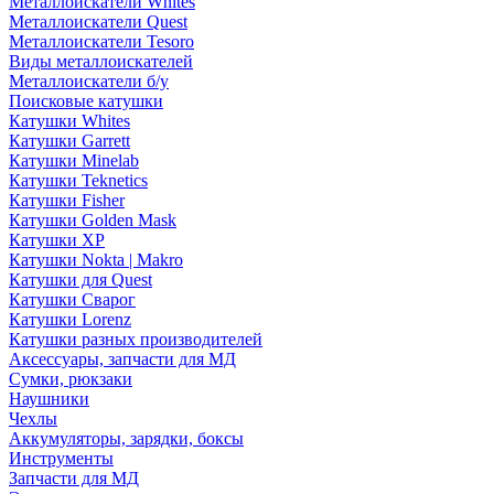
Металлоискатели Whites
Металлоискатели Quest
Металлоискатели Tesoro
Виды металлоискателей
Металлоискатели б/у
Поисковые катушки
Катушки Whites
Катушки Garrett
Катушки Minelab
Катушки Teknetics
Катушки Fisher
Катушки Golden Mask
Катушки XP
Катушки Nokta | Makro
Катушки для Quest
Катушки Сварог
Катушки Lorenz
Катушки разных производителей
Аксессуары, запчасти для МД
Сумки, рюкзаки
Наушники
Чехлы
Аккумуляторы, зарядки, боксы
Инструменты
Запчасти для МД