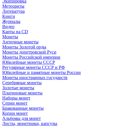
Экипировка
Метеориты
Литература
Книги
Журналы
Видео
Карты на CD
Монеты
Античные монеты
Монеты Золотой орды
Монеты допетровской Руси
Монеты Российской империи
Юбилейные монеты СССР
Регулярные монеты СССР и РФ
Юбилейные и памятные монеты России
Монеты иностранных государств
Серебряные монеты
Золотые монеты
Платиновые монеты
Наборы монет
Серии монет
Бракованные монеты
Копии монет
Альбомы для монет
Листы, монетники, капсулы